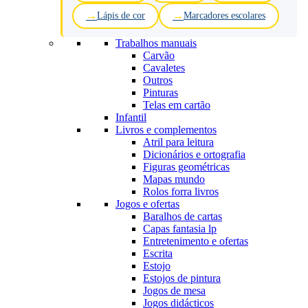
Lápis de cor
Marcadores escolares
Trabalhos manuais
Carvão
Cavaletes
Outros
Pinturas
Telas em cartão
Infantil
Livros e complementos
Atril para leitura
Dicionários e ortografia
Figuras geométricas
Mapas mundo
Rolos forra livros
Jogos e ofertas
Baralhos de cartas
Capas fantasia lp
Entretenimento e ofertas
Escrita
Estojo
Estojos de pintura
Jogos de mesa
Jogos didácticos