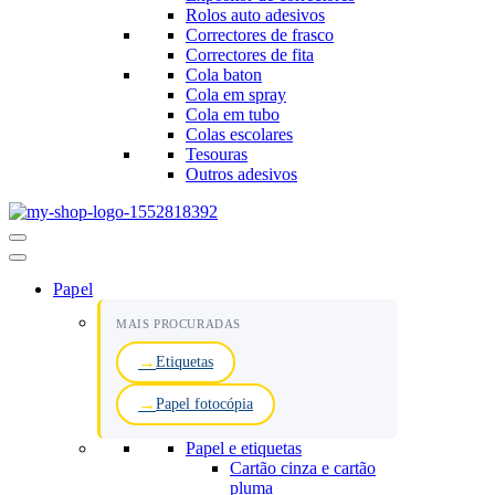
Rolos auto adesivos
Correctores de frasco
Correctores de fita
Cola baton
Cola em spray
Cola em tubo
Colas escolares
Tesouras
Outros adesivos
Menu
de
navegação
Papel
MAIS PROCURADAS
Etiquetas
Papel fotocópia
Papel e etiquetas
Cartão cinza e cartão
pluma