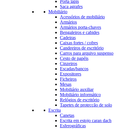
Porta lápis
Saca agrafes
Mobiliário
Acessórios de mobiliário
Armários
Armários porta-chaves
Bengaleiros e cabides
Cadeiras
Caixas fortes / cofres
Candeeiros de escritório
Carros para arquivo suspenso
Cesto de papéis
Cinzeiros
Escadas/bancos
Expositores
Ficheiros
Mesas
Mobiliário auxiliar
Mobiliário informático
Relógios de escritório
Tapetes de protecção de solo
Escrita
Canetas
Escrita em estojo caran dach
Esferográficas