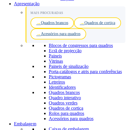
Apresentação
MAIS PROCURADAS
Quadros brancos
Quadros de cortiça
Acessórios para quadros
Blocos de congressos para quadros
Ecrã de projecção
Paineis
Vitrinas
Paineis de sinalização
Porta-catálogos e atris para conferências
Pictogramas
Letreiros
Identificadores
Quadros brancos
Quadro interativo
Quadros verdes
Quadros de cortiça
Rolos para quadros
Acessórios para quadros
Embalagem
Caixas de embalagem