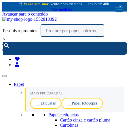
💨
Verão sem suar.
Ventoinhas em stock — envio em 48h.
×
Ver modelos →
Avançar para o conteúdo
Pesquisar produtos...
×
encomendar por telefone :
216 003 523
(chamada rede fixa nacional)
Papel
MAIS PROCURADAS
Etiquetas
Papel fotocópia
Papel e etiquetas
Cartão cinza e cartão pluma
Cartolinas