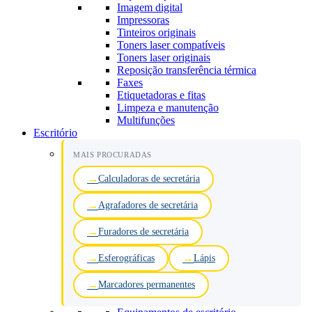
Imagem digital
Impressoras
Tinteiros originais
Toners laser compatíveis
Toners laser originais
Reposição transferência térmica
Faxes
Etiquetadoras e fitas
Limpeza e manutenção
Multifunções
Escritório
MAIS PROCURADAS
Calculadoras de secretária
Agrafadores de secretária
Furadores de secretária
Esferográficas
Lápis
Marcadores permanentes