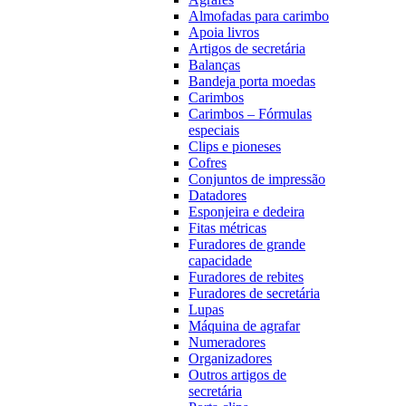
Almofadas para carimbo
Apoia livros
Artigos de secretária
Balanças
Bandeja porta moedas
Carimbos
Carimbos – Fórmulas
especiais
Clips e pioneses
Cofres
Conjuntos de impressão
Datadores
Esponjeira e dedeira
Fitas métricas
Furadores de grande
capacidade
Furadores de rebites
Furadores de secretária
Lupas
Máquina de agrafar
Numeradores
Organizadores
Outros artigos de
secretária