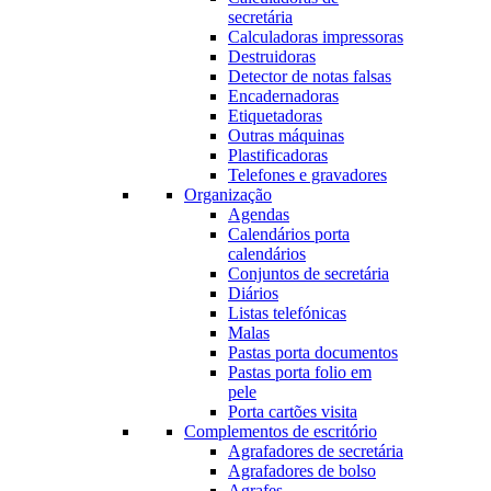
secretária
Calculadoras impressoras
Destruidoras
Detector de notas falsas
Encadernadoras
Etiquetadoras
Outras máquinas
Plastificadoras
Telefones e gravadores
Organização
Agendas
Calendários porta
calendários
Conjuntos de secretária
Diários
Listas telefónicas
Malas
Pastas porta documentos
Pastas porta folio em
pele
Porta cartões visita
Complementos de escritório
Agrafadores de secretária
Agrafadores de bolso
Agrafes