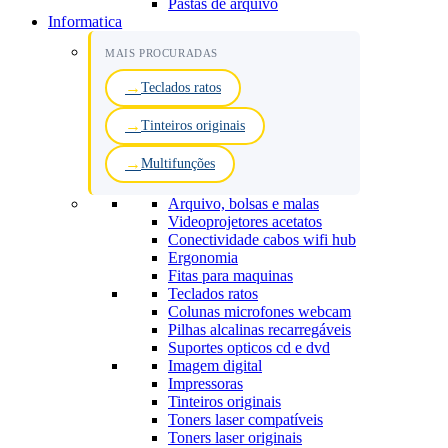
Pastas de arquivo
Informatica
MAIS PROCURADAS
Teclados ratos
Tinteiros originais
Multifunções
Arquivo, bolsas e malas
Videoprojetores acetatos
Conectividade cabos wifi hub
Ergonomia
Fitas para maquinas
Teclados ratos
Colunas microfones webcam
Pilhas alcalinas recarregáveis
Suportes opticos cd e dvd
Imagem digital
Impressoras
Tinteiros originais
Toners laser compatíveis
Toners laser originais