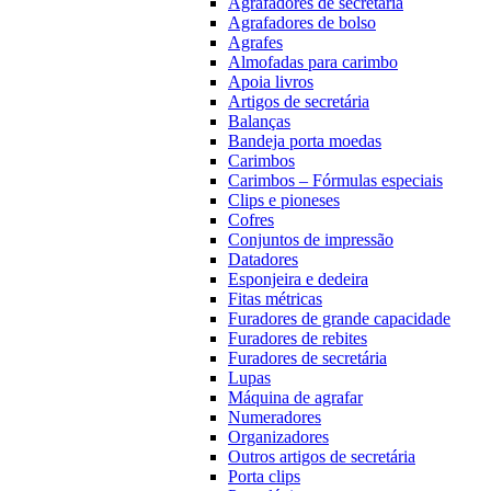
Agrafadores de secretária
Agrafadores de bolso
Agrafes
Almofadas para carimbo
Apoia livros
Artigos de secretária
Balanças
Bandeja porta moedas
Carimbos
Carimbos – Fórmulas especiais
Clips e pioneses
Cofres
Conjuntos de impressão
Datadores
Esponjeira e dedeira
Fitas métricas
Furadores de grande capacidade
Furadores de rebites
Furadores de secretária
Lupas
Máquina de agrafar
Numeradores
Organizadores
Outros artigos de secretária
Porta clips