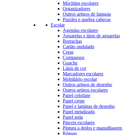
Mochilas escolares
Organizadores
Outros artigos de fantasia
Puzzles e quebra cabeças
Escolar
Agendas escolares
Aguarelas e lápis de aguarelas
Borrachas
Cartão ondulado
Ceras
Compassos
Guache
Lápis de cor
Marcadores escolares
Mobiliário escolar
Outros artigos de desenho
Outros artigos escolares
Papel celofane
Papel crepe
Papel e laminas de desenho
Papel metalizado
Papel seda
Pinceis escolares
Pintura a dedos e maquilhagem
Réguas