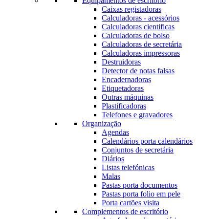
Equipamentos de escritório
Caixas registadoras
Calculadoras - acessórios
Calculadoras cientificas
Calculadoras de bolso
Calculadoras de secretária
Calculadoras impressoras
Destruidoras
Detector de notas falsas
Encadernadoras
Etiquetadoras
Outras máquinas
Plastificadoras
Telefones e gravadores
Organização
Agendas
Calendários porta calendários
Conjuntos de secretária
Diários
Listas telefónicas
Malas
Pastas porta documentos
Pastas porta folio em pele
Porta cartões visita
Complementos de escritório