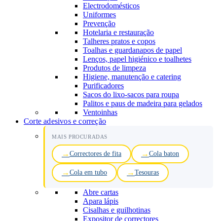
Electrodomésticos
Uniformes
Prevenção
Hotelaria e restauração
Talheres pratos e copos
Toalhas e guardanapos de papel
Lenços, papel higiénico e toalhetes
Produtos de limpeza
Higiene, manutenção e catering
Purificadores
Sacos do lixo-sacos para roupa
Palitos e paus de madeira para gelados
Ventoinhas
Corte adesivos e correção
MAIS PROCURADAS
Correctores de fita
Cola baton
Cola em tubo
Tesouras
Abre cartas
Apara lápis
Cisalhas e guilhotinas
Expositor de correctores