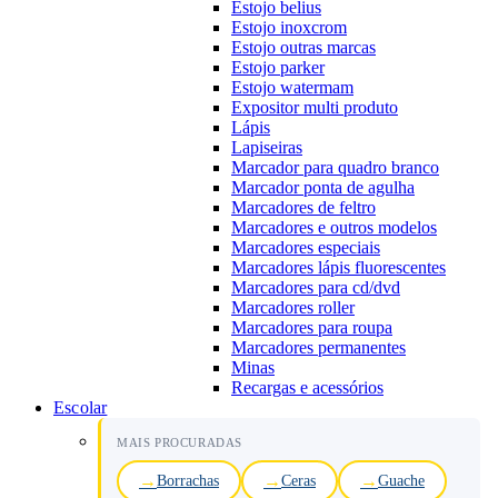
Estojo belius
Estojo inoxcrom
Estojo outras marcas
Estojo parker
Estojo watermam
Expositor multi produto
Lápis
Lapiseiras
Marcador para quadro branco
Marcador ponta de agulha
Marcadores de feltro
Marcadores e outros modelos
Marcadores especiais
Marcadores lápis fluorescentes
Marcadores para cd/dvd
Marcadores roller
Marcadores para roupa
Marcadores permanentes
Minas
Recargas e acessórios
Escolar
MAIS PROCURADAS
Borrachas
Ceras
Guache