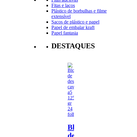
Fitas e laços
Plástico de borbulhas e filme
extensível
Sacos de plástico e papel
Papel de embalar kraft
Papel fantasia
DESTAQUES
Bloco
de