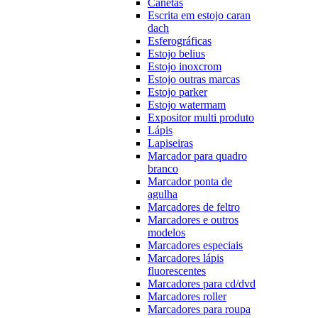
Canetas
Escrita em estojo caran
dach
Esferográficas
Estojo belius
Estojo inoxcrom
Estojo outras marcas
Estojo parker
Estojo watermam
Expositor multi produto
Lápis
Lapiseiras
Marcador para quadro
branco
Marcador ponta de
agulha
Marcadores de feltro
Marcadores e outros
modelos
Marcadores especiais
Marcadores lápis
fluorescentes
Marcadores para cd/dvd
Marcadores roller
Marcadores para roupa