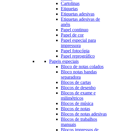
Cartolinas
Etiquetas
Etiquetas adesivas
Etiquetas adesivas de
anéis
Papel continuo
Papel de cor
Papel especial para
impressora
Papel fotocópia
Papel reprográfico
Papeis especiais
Bloco de notas colados
Bloco notas bandas
separadora
Blocos de cartas
Blocos de desenho
Blocos de exame e
milimétricos
Blocos de música
Blocos de notas
Blocos de notas adesivas
Blocos de trabalhos
manuais
Blocos impressos de