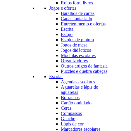
Rolos forra livros
Jogos e ofertas
Baralhos de cartas
Capas fantasia lp
Entretenimento e ofertas
Escrita
Estojo
Estojos de pintura
Jogos de mesa
Jogos didácticos
Mochilas escolares
Organizadores
Outros artigos de fantasia
Puzzles e quebra cabeças
Escolar
Agendas escolares
Aguarelas e lápis de
aguarelas
Borrachas
Cartão ondulado
Ceras
Compassos
Guache
Lápis de cor
Marcadores escolares