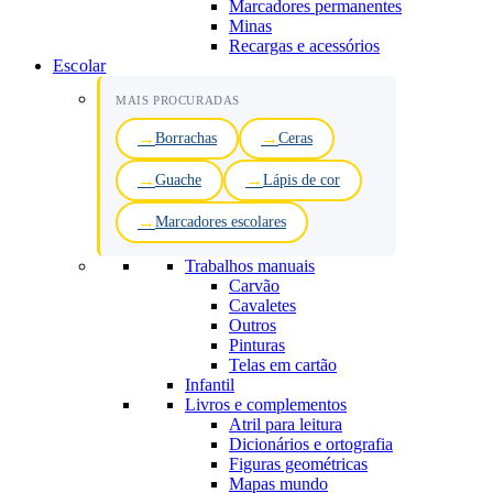
Marcadores permanentes
Minas
Recargas e acessórios
Escolar
MAIS PROCURADAS
Borrachas
Ceras
Guache
Lápis de cor
Marcadores escolares
Trabalhos manuais
Carvão
Cavaletes
Outros
Pinturas
Telas em cartão
Infantil
Livros e complementos
Atril para leitura
Dicionários e ortografia
Figuras geométricas
Mapas mundo