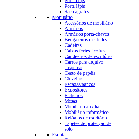
Porta clips
Porta lápis
Saca agrafes
Mobiliário
Acessórios de mobiliário
Armários
Armários porta-chaves
Bengaleiros e cabides
Cadeiras
Caixas fortes / cofres
Candeeiros de escritório
Carros para arquivo
suspenso
Cesto de papéis
Cinzeiros
Escadas/bancos
Expositores
Ficheiros
Mesas
Mobiliário auxiliar
Mobiliário informático
Relógios de escritório
Tapetes de protecção de
solo
Escrita