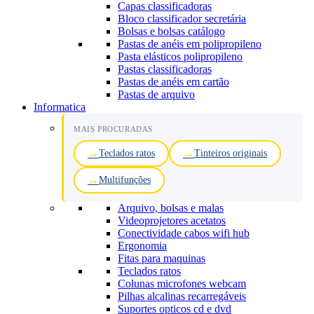
Capas classificadoras
Bloco classificador secretária
Bolsas e bolsas catálogo
Pastas de anéis em polipropileno
Pasta elásticos polipropileno
Pastas classificadoras
Pastas de anéis em cartão
Pastas de arquivo
Informatica
MAIS PROCURADAS
Teclados ratos
Tinteiros originais
Multifunções
Arquivo, bolsas e malas
Videoprojetores acetatos
Conectividade cabos wifi hub
Ergonomia
Fitas para maquinas
Teclados ratos
Colunas microfones webcam
Pilhas alcalinas recarregáveis
Suportes opticos cd e dvd