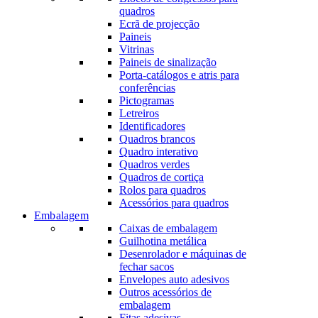
quadros
Ecrã de projecção
Paineis
Vitrinas
Paineis de sinalização
Porta-catálogos e atris para
conferências
Pictogramas
Letreiros
Identificadores
Quadros brancos
Quadro interativo
Quadros verdes
Quadros de cortiça
Rolos para quadros
Acessórios para quadros
Embalagem
Caixas de embalagem
Guilhotina metálica
Desenrolador e máquinas de
fechar sacos
Envelopes auto adesivos
Outros acessórios de
embalagem
Fitas adesivas