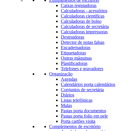
Equipamentos de escritório
Caixas registadoras
Calculadoras - acessórios
Calculadoras cientificas
Calculadoras de bolso
Calculadoras de secretária
Calculadoras impressoras
Destruidoras
Detector de notas falsas
Encadernadoras
Etiquetadoras
Outras máquinas
Plastificadoras
Telefones e gravadores
Organização
Agendas
Calendários porta calendários
Conjuntos de secretária
Diários
Listas telefónicas
Malas
Pastas porta documentos
Pastas porta folio em pele
Porta cartões visita
Complementos de escritório