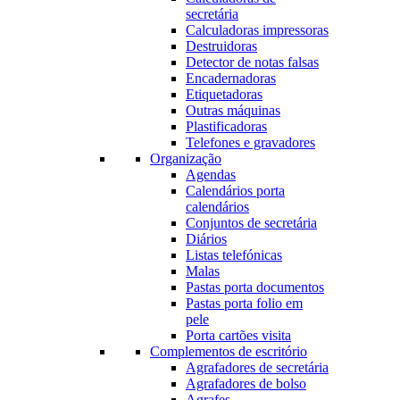
secretária
Calculadoras impressoras
Destruidoras
Detector de notas falsas
Encadernadoras
Etiquetadoras
Outras máquinas
Plastificadoras
Telefones e gravadores
Organização
Agendas
Calendários porta
calendários
Conjuntos de secretária
Diários
Listas telefónicas
Malas
Pastas porta documentos
Pastas porta folio em
pele
Porta cartões visita
Complementos de escritório
Agrafadores de secretária
Agrafadores de bolso
Agrafes