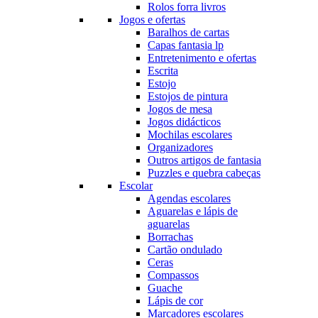
Rolos forra livros
Jogos e ofertas
Baralhos de cartas
Capas fantasia lp
Entretenimento e ofertas
Escrita
Estojo
Estojos de pintura
Jogos de mesa
Jogos didácticos
Mochilas escolares
Organizadores
Outros artigos de fantasia
Puzzles e quebra cabeças
Escolar
Agendas escolares
Aguarelas e lápis de
aguarelas
Borrachas
Cartão ondulado
Ceras
Compassos
Guache
Lápis de cor
Marcadores escolares