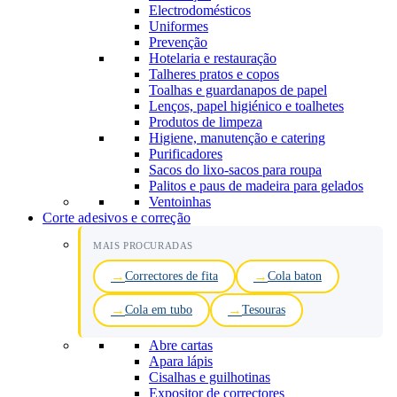
Electrodomésticos
Uniformes
Prevenção
Hotelaria e restauração
Talheres pratos e copos
Toalhas e guardanapos de papel
Lenços, papel higiénico e toalhetes
Produtos de limpeza
Higiene, manutenção e catering
Purificadores
Sacos do lixo-sacos para roupa
Palitos e paus de madeira para gelados
Ventoinhas
Corte adesivos e correção
MAIS PROCURADAS
Correctores de fita
Cola baton
Cola em tubo
Tesouras
Abre cartas
Apara lápis
Cisalhas e guilhotinas
Expositor de correctores