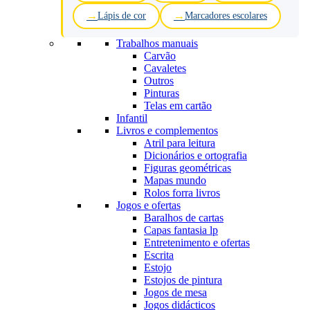
Lápis de cor
Marcadores escolares
Trabalhos manuais
Carvão
Cavaletes
Outros
Pinturas
Telas em cartão
Infantil
Livros e complementos
Atril para leitura
Dicionários e ortografia
Figuras geométricas
Mapas mundo
Rolos forra livros
Jogos e ofertas
Baralhos de cartas
Capas fantasia lp
Entretenimento e ofertas
Escrita
Estojo
Estojos de pintura
Jogos de mesa
Jogos didácticos