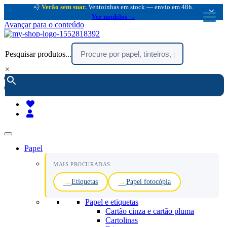
💨
Verão sem suar.
Ventoinhas em stock — envio em 48h.
×
Ver modelos →
Avançar para o conteúdo
Pesquisar produtos...
×
encomendar por telefone :
216 003 523
(chamada rede fixa nacional)
Papel
MAIS PROCURADAS
Etiquetas
Papel fotocópia
Papel e etiquetas
Cartão cinza e cartão pluma
Cartolinas