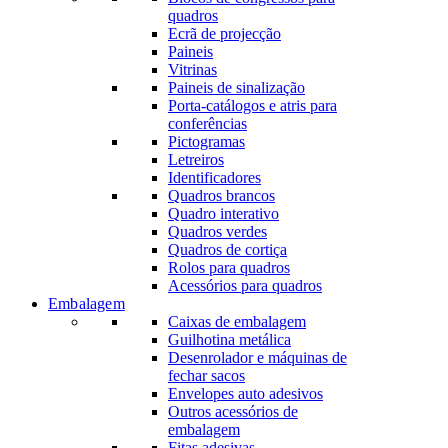
quadros
Ecrã de projecção
Paineis
Vitrinas
Paineis de sinalização
Porta-catálogos e atris para
conferências
Pictogramas
Letreiros
Identificadores
Quadros brancos
Quadro interativo
Quadros verdes
Quadros de cortiça
Rolos para quadros
Acessórios para quadros
Embalagem
Caixas de embalagem
Guilhotina metálica
Desenrolador e máquinas de
fechar sacos
Envelopes auto adesivos
Outros acessórios de
embalagem
Fitas adesivas