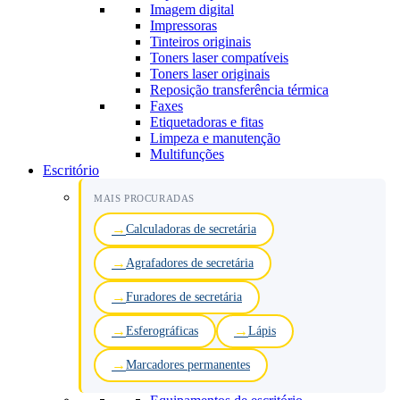
Imagem digital
Impressoras
Tinteiros originais
Toners laser compatíveis
Toners laser originais
Reposição transferência térmica
Faxes
Etiquetadoras e fitas
Limpeza e manutenção
Multifunções
Escritório
MAIS PROCURADAS
Calculadoras de secretária
Agrafadores de secretária
Furadores de secretária
Esferográficas
Lápis
Marcadores permanentes