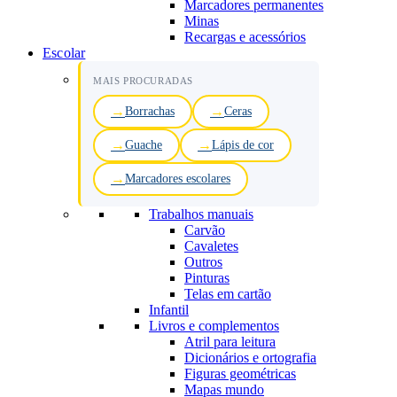
Marcadores permanentes
Minas
Recargas e acessórios
Escolar
MAIS PROCURADAS
Borrachas
Ceras
Guache
Lápis de cor
Marcadores escolares
Trabalhos manuais
Carvão
Cavaletes
Outros
Pinturas
Telas em cartão
Infantil
Livros e complementos
Atril para leitura
Dicionários e ortografia
Figuras geométricas
Mapas mundo