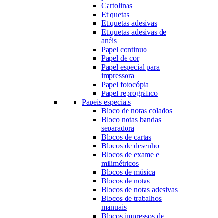
Cartolinas
Etiquetas
Etiquetas adesivas
Etiquetas adesivas de
anéis
Papel continuo
Papel de cor
Papel especial para
impressora
Papel fotocópia
Papel reprográfico
Papeis especiais
Bloco de notas colados
Bloco notas bandas
separadora
Blocos de cartas
Blocos de desenho
Blocos de exame e
milimétricos
Blocos de música
Blocos de notas
Blocos de notas adesivas
Blocos de trabalhos
manuais
Blocos impressos de