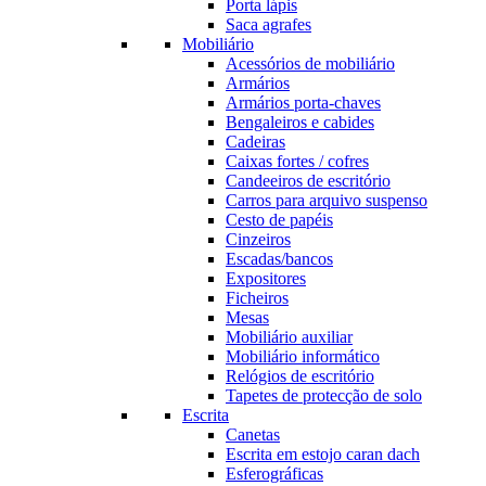
Porta lápis
Saca agrafes
Mobiliário
Acessórios de mobiliário
Armários
Armários porta-chaves
Bengaleiros e cabides
Cadeiras
Caixas fortes / cofres
Candeeiros de escritório
Carros para arquivo suspenso
Cesto de papéis
Cinzeiros
Escadas/bancos
Expositores
Ficheiros
Mesas
Mobiliário auxiliar
Mobiliário informático
Relógios de escritório
Tapetes de protecção de solo
Escrita
Canetas
Escrita em estojo caran dach
Esferográficas