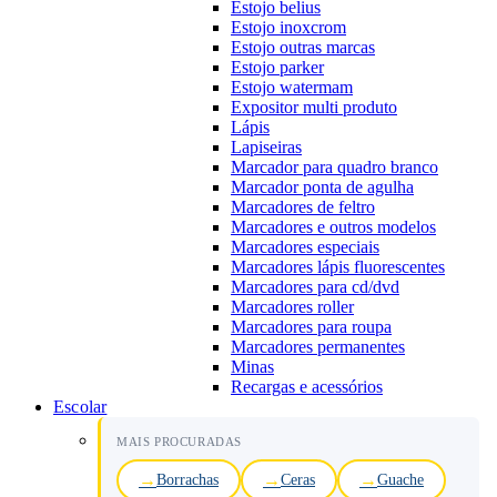
Estojo belius
Estojo inoxcrom
Estojo outras marcas
Estojo parker
Estojo watermam
Expositor multi produto
Lápis
Lapiseiras
Marcador para quadro branco
Marcador ponta de agulha
Marcadores de feltro
Marcadores e outros modelos
Marcadores especiais
Marcadores lápis fluorescentes
Marcadores para cd/dvd
Marcadores roller
Marcadores para roupa
Marcadores permanentes
Minas
Recargas e acessórios
Escolar
MAIS PROCURADAS
Borrachas
Ceras
Guache