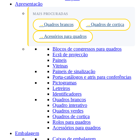
Apresentação
MAIS PROCURADAS
Quadros brancos
Quadros de cortiça
Acessórios para quadros
Blocos de congressos para quadros
Ecrã de projecção
Paineis
Vitrinas
Paineis de sinalização
Porta-catálogos e atris para conferências
Pictogramas
Letreiros
Identificadores
Quadros brancos
Quadro interativo
Quadros verdes
Quadros de cortiça
Rolos para quadros
Acessórios para quadros
Embalagem
Caixas de embalagem