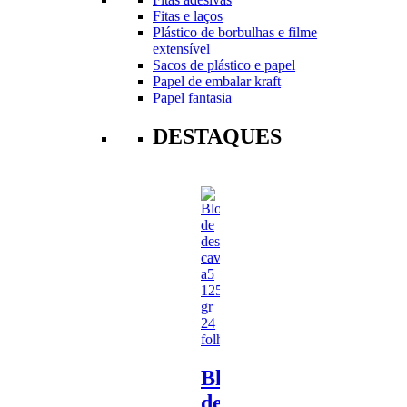
Fitas e laços
Plástico de borbulhas e filme
extensível
Sacos de plástico e papel
Papel de embalar kraft
Papel fantasia
DESTAQUES
Bloco
de