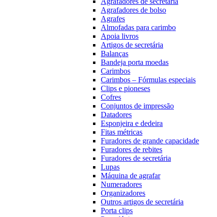
Agrafadores de secretária
Agrafadores de bolso
Agrafes
Almofadas para carimbo
Apoia livros
Artigos de secretária
Balanças
Bandeja porta moedas
Carimbos
Carimbos – Fórmulas especiais
Clips e pioneses
Cofres
Conjuntos de impressão
Datadores
Esponjeira e dedeira
Fitas métricas
Furadores de grande capacidade
Furadores de rebites
Furadores de secretária
Lupas
Máquina de agrafar
Numeradores
Organizadores
Outros artigos de secretária
Porta clips