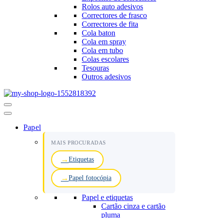
Rolos auto adesivos
Correctores de frasco
Correctores de fita
Cola baton
Cola em spray
Cola em tubo
Colas escolares
Tesouras
Outros adesivos
Menu
de
navegação
Papel
MAIS PROCURADAS
Etiquetas
Papel fotocópia
Papel e etiquetas
Cartão cinza e cartão
pluma