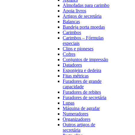
Almofadas para carimbo
Apoia livros
Artigos de secretária
Balanças
Bandeja porta moedas
Carimbos
Carimbos – Fórmulas
especiais
Clips e pioneses
Cofres
Conjuntos de impressão
Datadores
Esponjeira e dedeira
Fitas métricas
Furadores de grande
capacidade
Furadores de rebites
Furadores de secretária
Lupas
Máquina de agrafar
Numeradores
Organizadores
Outros artigos de
secretária