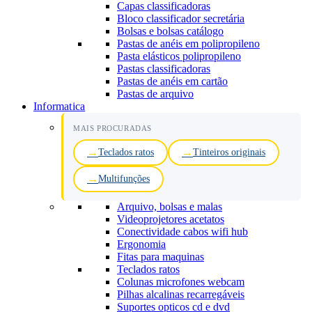
Capas classificadoras
Bloco classificador secretária
Bolsas e bolsas catálogo
Pastas de anéis em polipropileno
Pasta elásticos polipropileno
Pastas classificadoras
Pastas de anéis em cartão
Pastas de arquivo
Informatica
MAIS PROCURADAS
Teclados ratos
Tinteiros originais
Multifunções
Arquivo, bolsas e malas
Videoprojetores acetatos
Conectividade cabos wifi hub
Ergonomia
Fitas para maquinas
Teclados ratos
Colunas microfones webcam
Pilhas alcalinas recarregáveis
Suportes opticos cd e dvd