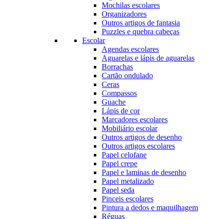
Mochilas escolares
Organizadores
Outros artigos de fantasia
Puzzles e quebra cabeças
Escolar
Agendas escolares
Aguarelas e lápis de aguarelas
Borrachas
Cartão ondulado
Ceras
Compassos
Guache
Lápis de cor
Marcadores escolares
Mobiliário escolar
Outros artigos de desenho
Outros artigos escolares
Papel celofane
Papel crepe
Papel e laminas de desenho
Papel metalizado
Papel seda
Pinceis escolares
Pintura a dedos e maquilhagem
Réguas