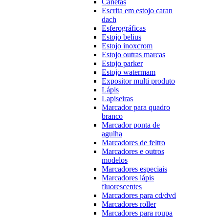
Canetas
Escrita em estojo caran
dach
Esferográficas
Estojo belius
Estojo inoxcrom
Estojo outras marcas
Estojo parker
Estojo watermam
Expositor multi produto
Lápis
Lapiseiras
Marcador para quadro
branco
Marcador ponta de
agulha
Marcadores de feltro
Marcadores e outros
modelos
Marcadores especiais
Marcadores lápis
fluorescentes
Marcadores para cd/dvd
Marcadores roller
Marcadores para roupa