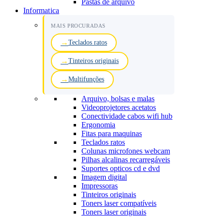
Pastas de arquivo
Informatica
MAIS PROCURADAS
Teclados ratos
Tinteiros originais
Multifunções
Arquivo, bolsas e malas
Videoprojetores acetatos
Conectividade cabos wifi hub
Ergonomia
Fitas para maquinas
Teclados ratos
Colunas microfones webcam
Pilhas alcalinas recarregáveis
Suportes opticos cd e dvd
Imagem digital
Impressoras
Tinteiros originais
Toners laser compatíveis
Toners laser originais