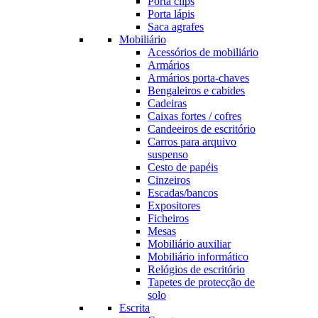
Porta clips
Porta lápis
Saca agrafes
Mobiliário
Acessórios de mobiliário
Armários
Armários porta-chaves
Bengaleiros e cabides
Cadeiras
Caixas fortes / cofres
Candeeiros de escritório
Carros para arquivo
suspenso
Cesto de papéis
Cinzeiros
Escadas/bancos
Expositores
Ficheiros
Mesas
Mobiliário auxiliar
Mobiliário informático
Relógios de escritório
Tapetes de protecção de
solo
Escrita