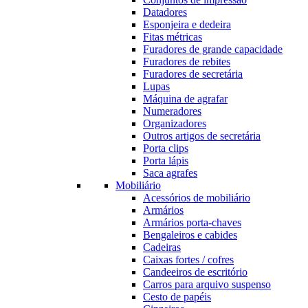
Datadores
Esponjeira e dedeira
Fitas métricas
Furadores de grande capacidade
Furadores de rebites
Furadores de secretária
Lupas
Máquina de agrafar
Numeradores
Organizadores
Outros artigos de secretária
Porta clips
Porta lápis
Saca agrafes
Mobiliário
Acessórios de mobiliário
Armários
Armários porta-chaves
Bengaleiros e cabides
Cadeiras
Caixas fortes / cofres
Candeeiros de escritório
Carros para arquivo suspenso
Cesto de papéis