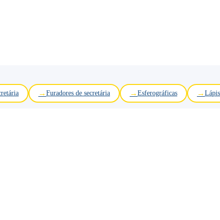
retária
Furadores de secretária
Esferográficas
Lápis