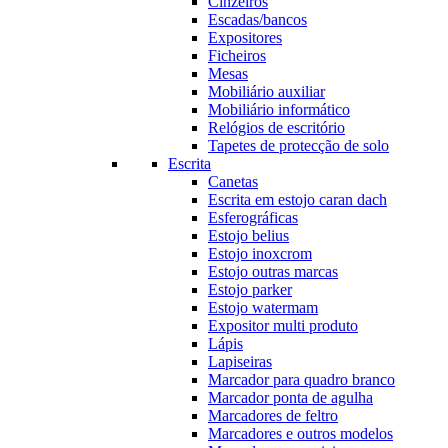
Cinzeiros
Escadas/bancos
Expositores
Ficheiros
Mesas
Mobiliário auxiliar
Mobiliário informático
Relógios de escritório
Tapetes de protecção de solo
Escrita
Canetas
Escrita em estojo caran dach
Esferográficas
Estojo belius
Estojo inoxcrom
Estojo outras marcas
Estojo parker
Estojo watermam
Expositor multi produto
Lápis
Lapiseiras
Marcador para quadro branco
Marcador ponta de agulha
Marcadores de feltro
Marcadores e outros modelos