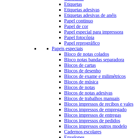
Etiquetas
Etiquetas adesivas
Etiquetas adesivas de anéis
Papel continuo
Papel de cor
Papel especial para impressora
Papel fotocópia
Papel reprográfico
Papeis especiais
Bloco de notas colados
Bloco notas bandas separadora
Blocos de cartas
Blocos de desenho
Blocos de exame e milimétricos
Blocos de música
Blocos de notas
Blocos de notas adesivas
Blocos de trabalhos manuais
Blocos impressos de recibos e vales
Blocos impressos de empregado
Blocos impressos de entregas
Blocos impressos de pedidos
Blocos impressos outros modelo
Cadernos escolares
Envelopes