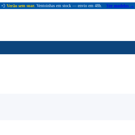
💨
Verão sem suar.
Ventoinhas em stock — envio em 48h.
Ver modelos →