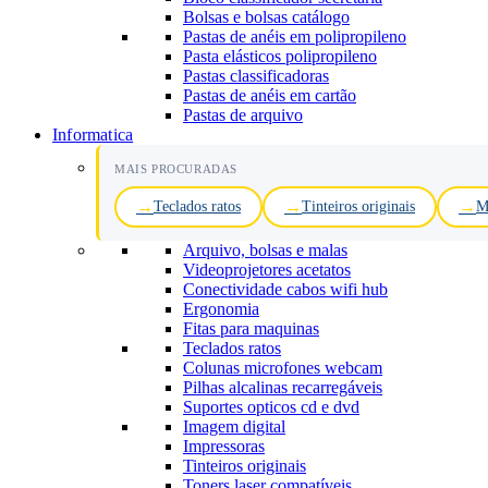
Bolsas e bolsas catálogo
Pastas de anéis em polipropileno
Pasta elásticos polipropileno
Pastas classificadoras
Pastas de anéis em cartão
Pastas de arquivo
Informatica
MAIS PROCURADAS
Teclados ratos
Tinteiros originais
M
Arquivo, bolsas e malas
Videoprojetores acetatos
Conectividade cabos wifi hub
Ergonomia
Fitas para maquinas
Teclados ratos
Colunas microfones webcam
Pilhas alcalinas recarregáveis
Suportes opticos cd e dvd
Imagem digital
Impressoras
Tinteiros originais
Toners laser compatíveis