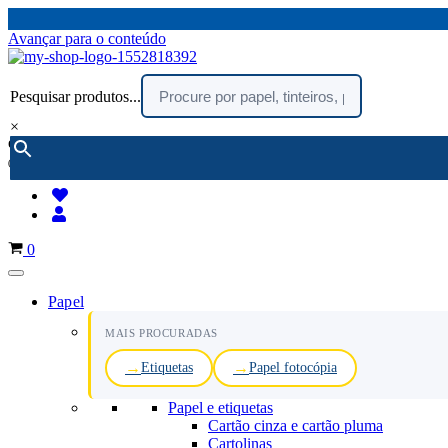
Avançar para o conteúdo
Pesquisar produtos...
×
encomendar por telefone :
216 003 523
(chamada rede fixa nacional)
Carrinho
0
Papel
MAIS PROCURADAS
Etiquetas
Papel fotocópia
Papel e etiquetas
Cartão cinza e cartão pluma
Cartolinas