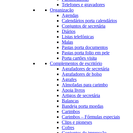
Telefones e gravadores
Organização
Agendas
Calendários porta calendários
Conjuntos de secretária
Diários
Listas telefónicas
Malas
Pastas porta documentos
Pastas porta folio em pele
Porta cartões visita
Complementos de escritório
Agrafadores de secretária
Agrafadores de bolso
Agrafes
Almofadas para carimbo
Apoia livros
Artigos de secretária
Balanças
Bandeja porta moedas
Carimbos
Carimbos – Fórmulas especiais
Clips e pioneses
Cofres
Conjuntos de impressão