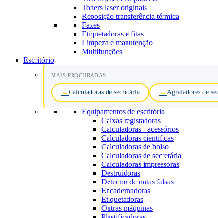
Toners laser originais
Reposição transferência térmica
Faxes
Etiquetadoras e fitas
Limpeza e manutenção
Multifunções
Escritório
MAIS PROCURADAS
Calculadoras de secretária
Agrafadores de sec
Equipamentos de escritório
Caixas registadoras
Calculadoras - acessórios
Calculadoras cientificas
Calculadoras de bolso
Calculadoras de secretária
Calculadoras impressoras
Destruidoras
Detector de notas falsas
Encadernadoras
Etiquetadoras
Outras máquinas
Plastificadoras