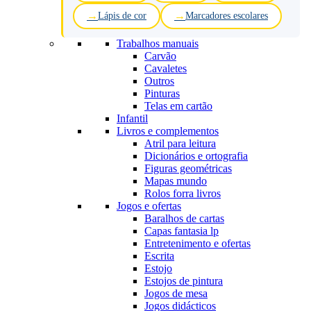
Lápis de cor
Marcadores escolares
Trabalhos manuais
Carvão
Cavaletes
Outros
Pinturas
Telas em cartão
Infantil
Livros e complementos
Atril para leitura
Dicionários e ortografia
Figuras geométricas
Mapas mundo
Rolos forra livros
Jogos e ofertas
Baralhos de cartas
Capas fantasia lp
Entretenimento e ofertas
Escrita
Estojo
Estojos de pintura
Jogos de mesa
Jogos didácticos