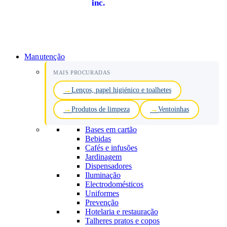
inc.
Manutenção
MAIS PROCURADAS
Lenços, papel higiénico e toalhetes
Produtos de limpeza
Ventoinhas
Bases em cartão
Bebidas
Cafés e infusões
Jardinagem
Dispensadores
Iluminação
Electrodomésticos
Uniformes
Prevenção
Hotelaria e restauração
Talheres pratos e copos