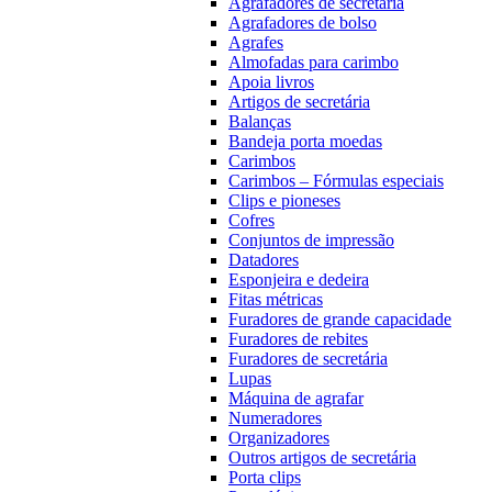
Agrafadores de secretária
Agrafadores de bolso
Agrafes
Almofadas para carimbo
Apoia livros
Artigos de secretária
Balanças
Bandeja porta moedas
Carimbos
Carimbos – Fórmulas especiais
Clips e pioneses
Cofres
Conjuntos de impressão
Datadores
Esponjeira e dedeira
Fitas métricas
Furadores de grande capacidade
Furadores de rebites
Furadores de secretária
Lupas
Máquina de agrafar
Numeradores
Organizadores
Outros artigos de secretária
Porta clips