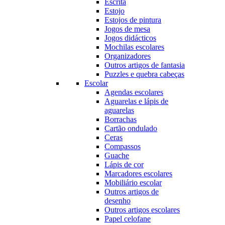
Escrita
Estojo
Estojos de pintura
Jogos de mesa
Jogos didácticos
Mochilas escolares
Organizadores
Outros artigos de fantasia
Puzzles e quebra cabeças
Escolar
Agendas escolares
Aguarelas e lápis de
aguarelas
Borrachas
Cartão ondulado
Ceras
Compassos
Guache
Lápis de cor
Marcadores escolares
Mobiliário escolar
Outros artigos de
desenho
Outros artigos escolares
Papel celofane