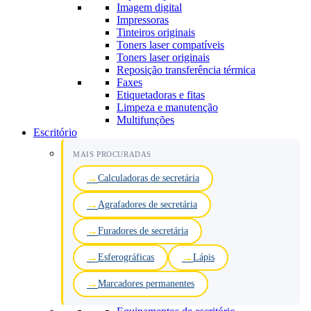
Imagem digital
Impressoras
Tinteiros originais
Toners laser compatíveis
Toners laser originais
Reposição transferência térmica
Faxes
Etiquetadoras e fitas
Limpeza e manutenção
Multifunções
Escritório
MAIS PROCURADAS
Calculadoras de secretária
Agrafadores de secretária
Furadores de secretária
Esferográficas
Lápis
Marcadores permanentes