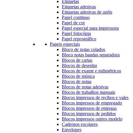
Etiquetas
Etiquetas adesivas
Etiquetas adesivas de anéis
Papel continuo
Papel de cor
Papel especial para impressora
Papel fotocópia
Papel reprográfico
Papeis especiais
Bloco de notas colados
Bloco notas bandas separadora
Blocos de cartas
Blocos de desenho
Blocos de exame e milimétricos
Blocos de música
Blocos de notas
Blocos de notas adesivas
Blocos de trabalhos manuais
Blocos impressos de recibos e vales
Blocos impressos de empregado
Blocos impressos de entregas
Blocos impressos de pedidos
Blocos impressos outros modelo
Cadernos escolares
Envelopes