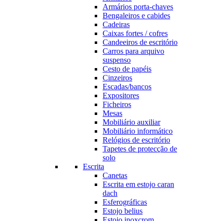
Armários porta-chaves
Bengaleiros e cabides
Cadeiras
Caixas fortes / cofres
Candeeiros de escritório
Carros para arquivo
suspenso
Cesto de papéis
Cinzeiros
Escadas/bancos
Expositores
Ficheiros
Mesas
Mobiliário auxiliar
Mobiliário informático
Relógios de escritório
Tapetes de protecção de
solo
Escrita
Canetas
Escrita em estojo caran
dach
Esferográficas
Estojo belius
Estojo inoxcrom