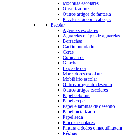
Mochilas escolares
Organizadores
Outros artigos de fantasia
Puzzles e quebra cabeças
Escolar
Agendas escolares
Aguarelas e lápis de aguarelas
Borrachas
Cartão ondulado
Ceras
Compassos
Guache
Lápis de cor
Marcadores escolares
Mobiliário escolar
Outros artigos de desenho
Outros artigos escolares
Papel celofane
Papel crepe
Papel e laminas de desenho
Papel metalizado
Papel seda
Pinceis escolares
Pintura a dedos e maquilhagem
Réguas