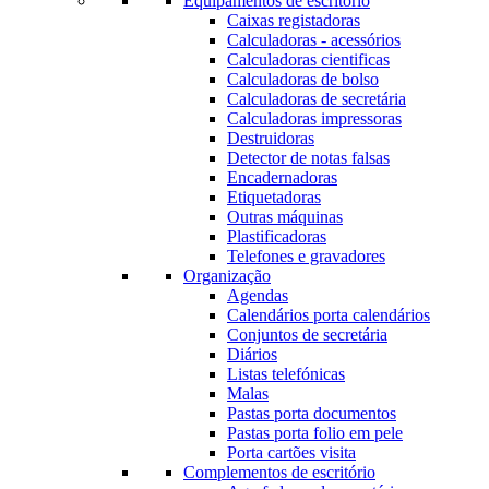
Equipamentos de escritório
Caixas registadoras
Calculadoras - acessórios
Calculadoras cientificas
Calculadoras de bolso
Calculadoras de secretária
Calculadoras impressoras
Destruidoras
Detector de notas falsas
Encadernadoras
Etiquetadoras
Outras máquinas
Plastificadoras
Telefones e gravadores
Organização
Agendas
Calendários porta calendários
Conjuntos de secretária
Diários
Listas telefónicas
Malas
Pastas porta documentos
Pastas porta folio em pele
Porta cartões visita
Complementos de escritório