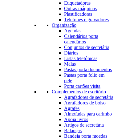
Etiquetadoras
Outras máquinas
Plastificadoras
Telefones e gravadores
Organização
Agendas
Calendários porta
calendários
Conjuntos de secretária
Diários
Listas telefónicas
Malas
Pastas porta documentos
Pastas porta folio em
pele
Porta cartões visita
Complementos de escritório
Agrafadores de secretária
Agrafadores de bolso
Agrafes
Almofadas para carimbo
Apoia livros
Artigos de secretária
Balanças
Bandeja porta moedas