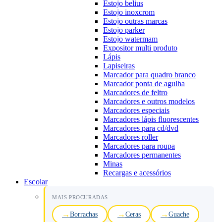
Estojo belius
Estojo inoxcrom
Estojo outras marcas
Estojo parker
Estojo watermam
Expositor multi produto
Lápis
Lapiseiras
Marcador para quadro branco
Marcador ponta de agulha
Marcadores de feltro
Marcadores e outros modelos
Marcadores especiais
Marcadores lápis fluorescentes
Marcadores para cd/dvd
Marcadores roller
Marcadores para roupa
Marcadores permanentes
Minas
Recargas e acessórios
Escolar
MAIS PROCURADAS
Borrachas
Ceras
Guache