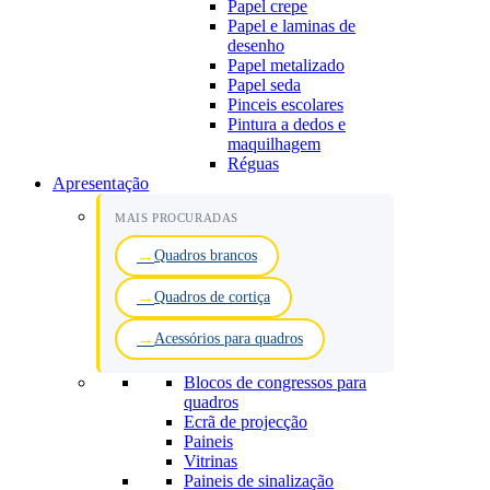
Papel crepe
Papel e laminas de
desenho
Papel metalizado
Papel seda
Pinceis escolares
Pintura a dedos e
maquilhagem
Réguas
Apresentação
MAIS PROCURADAS
Quadros brancos
Quadros de cortiça
Acessórios para quadros
Blocos de congressos para
quadros
Ecrã de projecção
Paineis
Vitrinas
Paineis de sinalização