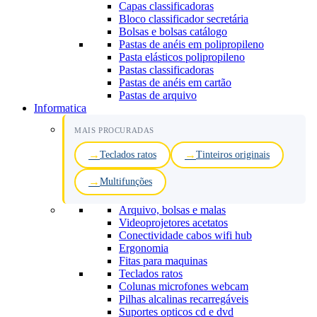
Capas classificadoras
Bloco classificador secretária
Bolsas e bolsas catálogo
Pastas de anéis em polipropileno
Pasta elásticos polipropileno
Pastas classificadoras
Pastas de anéis em cartão
Pastas de arquivo
Informatica
MAIS PROCURADAS
Teclados ratos
Tinteiros originais
Multifunções
Arquivo, bolsas e malas
Videoprojetores acetatos
Conectividade cabos wifi hub
Ergonomia
Fitas para maquinas
Teclados ratos
Colunas microfones webcam
Pilhas alcalinas recarregáveis
Suportes opticos cd e dvd