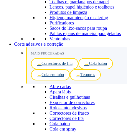
Toalhas e guardanapos de papel
Lenços, papel higiénico e toalhetes
Produtos de limpeza
Higiene, manutenção e catering
Purificadores
Sacos do lixo-sacos para roupa
Palitos e paus de madeira para gelados
Ventoinhas
Corte adesivos e correção
MAIS PROCURADAS
Correctores de fita
Cola baton
Cola em tubo
Tesouras
Abre cartas
Apara lápis
Cisalhas e guilhotinas
Expositor de correctores
Rolos auto adesivos
Correctores de frasco
Correctores de fita
Cola baton
Cola em spray