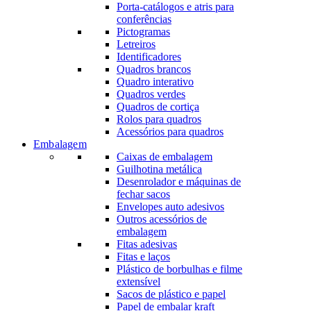
Porta-catálogos e atris para
conferências
Pictogramas
Letreiros
Identificadores
Quadros brancos
Quadro interativo
Quadros verdes
Quadros de cortiça
Rolos para quadros
Acessórios para quadros
Embalagem
Caixas de embalagem
Guilhotina metálica
Desenrolador e máquinas de
fechar sacos
Envelopes auto adesivos
Outros acessórios de
embalagem
Fitas adesivas
Fitas e laços
Plástico de borbulhas e filme
extensível
Sacos de plástico e papel
Papel de embalar kraft