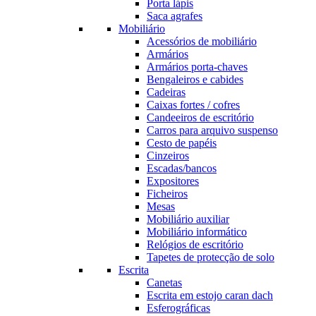
Porta lápis
Saca agrafes
Mobiliário
Acessórios de mobiliário
Armários
Armários porta-chaves
Bengaleiros e cabides
Cadeiras
Caixas fortes / cofres
Candeeiros de escritório
Carros para arquivo suspenso
Cesto de papéis
Cinzeiros
Escadas/bancos
Expositores
Ficheiros
Mesas
Mobiliário auxiliar
Mobiliário informático
Relógios de escritório
Tapetes de protecção de solo
Escrita
Canetas
Escrita em estojo caran dach
Esferográficas