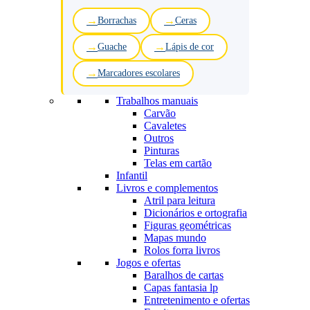
Borrachas
Ceras
Guache
Lápis de cor
Marcadores escolares
Trabalhos manuais
Carvão
Cavaletes
Outros
Pinturas
Telas em cartão
Infantil
Livros e complementos
Atril para leitura
Dicionários e ortografia
Figuras geométricas
Mapas mundo
Rolos forra livros
Jogos e ofertas
Baralhos de cartas
Capas fantasia lp
Entretenimento e ofertas