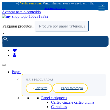
💨
Verão sem suar.
Ventoinhas em stock — envio em 48h.
×
Ver modelos →
Avançar para o conteúdo
Pesquisar produtos...
×
encomendar por telefone :
216 003 523
(chamada rede fixa nacional)
Papel
MAIS PROCURADAS
Etiquetas
Papel fotocópia
Papel e etiquetas
Cartão cinza e cartão pluma
Cartolinas