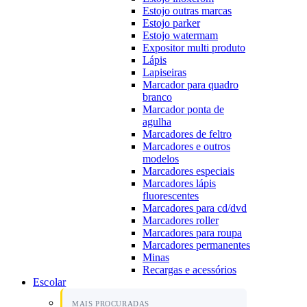
Estojo outras marcas
Estojo parker
Estojo watermam
Expositor multi produto
Lápis
Lapiseiras
Marcador para quadro
branco
Marcador ponta de
agulha
Marcadores de feltro
Marcadores e outros
modelos
Marcadores especiais
Marcadores lápis
fluorescentes
Marcadores para cd/dvd
Marcadores roller
Marcadores para roupa
Marcadores permanentes
Minas
Recargas e acessórios
Escolar
MAIS PROCURADAS