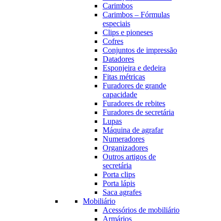
Carimbos
Carimbos – Fórmulas
especiais
Clips e pioneses
Cofres
Conjuntos de impressão
Datadores
Esponjeira e dedeira
Fitas métricas
Furadores de grande
capacidade
Furadores de rebites
Furadores de secretária
Lupas
Máquina de agrafar
Numeradores
Organizadores
Outros artigos de
secretária
Porta clips
Porta lápis
Saca agrafes
Mobiliário
Acessórios de mobiliário
Armários