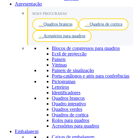
Apresentação
MAIS PROCURADAS
Quadros brancos
Quadros de cortiça
Acessórios para quadros
Blocos de congressos para quadros
Ecrã de projecção
Paineis
Vitrinas
Paineis de sinalização
Porta-catálogos e atris para conferências
Pictogramas
Letreiros
Identificadores
Quadros brancos
Quadro interativo
Quadros verdes
Quadros de cortiça
Rolos para quadros
Acessórios para quadros
Embalagem
Caixas de embalagem