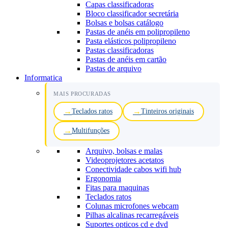
Capas classificadoras
Bloco classificador secretária
Bolsas e bolsas catálogo
Pastas de anéis em polipropileno
Pasta elásticos polipropileno
Pastas classificadoras
Pastas de anéis em cartão
Pastas de arquivo
Informatica
MAIS PROCURADAS
Teclados ratos
Tinteiros originais
Multifunções
Arquivo, bolsas e malas
Videoprojetores acetatos
Conectividade cabos wifi hub
Ergonomia
Fitas para maquinas
Teclados ratos
Colunas microfones webcam
Pilhas alcalinas recarregáveis
Suportes opticos cd e dvd