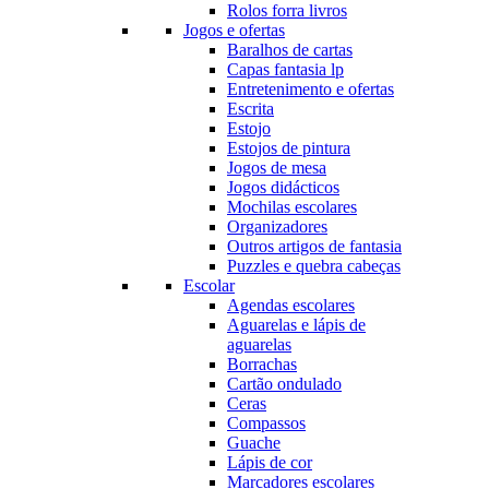
Rolos forra livros
Jogos e ofertas
Baralhos de cartas
Capas fantasia lp
Entretenimento e ofertas
Escrita
Estojo
Estojos de pintura
Jogos de mesa
Jogos didácticos
Mochilas escolares
Organizadores
Outros artigos de fantasia
Puzzles e quebra cabeças
Escolar
Agendas escolares
Aguarelas e lápis de
aguarelas
Borrachas
Cartão ondulado
Ceras
Compassos
Guache
Lápis de cor
Marcadores escolares