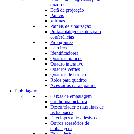
quadros
Ecrã de projecção
Paineis
Vitrinas
Paineis de sinalização
Porta-catálogos e atris para
conferências
Pictogramas
Letreiros
Identificadores
Quadros brancos
Quadro interativo
Quadros verdes
Quadros de cortiça
Rolos para quadros
Acessórios para quadros
Embalagem
Caixas de embalagem
Guilhotina metálica
Desenrolador e máquinas de
fechar sacos
Envelopes auto adesivos
Outros acessórios de
embalagem
Fitas adesivas