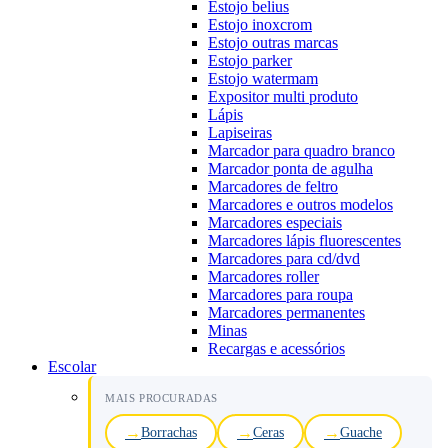
Estojo belius
Estojo inoxcrom
Estojo outras marcas
Estojo parker
Estojo watermam
Expositor multi produto
Lápis
Lapiseiras
Marcador para quadro branco
Marcador ponta de agulha
Marcadores de feltro
Marcadores e outros modelos
Marcadores especiais
Marcadores lápis fluorescentes
Marcadores para cd/dvd
Marcadores roller
Marcadores para roupa
Marcadores permanentes
Minas
Recargas e acessórios
Escolar
MAIS PROCURADAS
Borrachas
Ceras
Guache