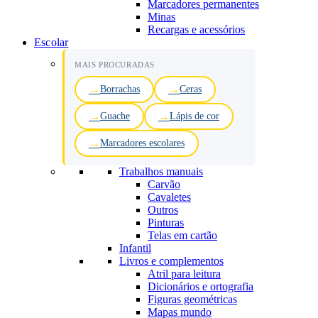
Marcadores permanentes
Minas
Recargas e acessórios
Escolar
MAIS PROCURADAS
Borrachas
Ceras
Guache
Lápis de cor
Marcadores escolares
Trabalhos manuais
Carvão
Cavaletes
Outros
Pinturas
Telas em cartão
Infantil
Livros e complementos
Atril para leitura
Dicionários e ortografia
Figuras geométricas
Mapas mundo