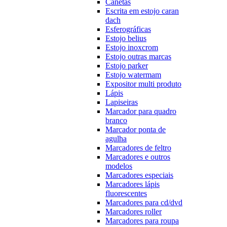
Canetas
Escrita em estojo caran
dach
Esferográficas
Estojo belius
Estojo inoxcrom
Estojo outras marcas
Estojo parker
Estojo watermam
Expositor multi produto
Lápis
Lapiseiras
Marcador para quadro
branco
Marcador ponta de
agulha
Marcadores de feltro
Marcadores e outros
modelos
Marcadores especiais
Marcadores lápis
fluorescentes
Marcadores para cd/dvd
Marcadores roller
Marcadores para roupa