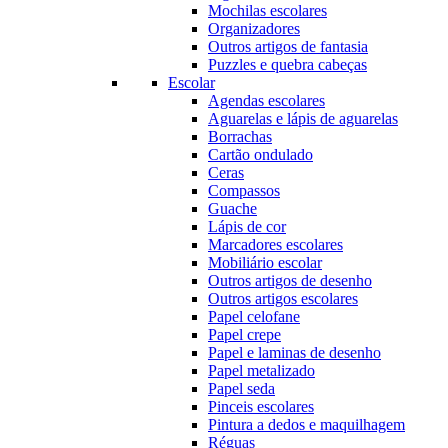
Mochilas escolares
Organizadores
Outros artigos de fantasia
Puzzles e quebra cabeças
Escolar
Agendas escolares
Aguarelas e lápis de aguarelas
Borrachas
Cartão ondulado
Ceras
Compassos
Guache
Lápis de cor
Marcadores escolares
Mobiliário escolar
Outros artigos de desenho
Outros artigos escolares
Papel celofane
Papel crepe
Papel e laminas de desenho
Papel metalizado
Papel seda
Pinceis escolares
Pintura a dedos e maquilhagem
Réguas