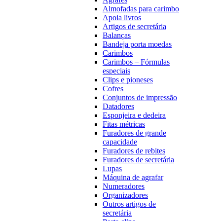
Almofadas para carimbo
Apoia livros
Artigos de secretária
Balanças
Bandeja porta moedas
Carimbos
Carimbos – Fórmulas
especiais
Clips e pioneses
Cofres
Conjuntos de impressão
Datadores
Esponjeira e dedeira
Fitas métricas
Furadores de grande
capacidade
Furadores de rebites
Furadores de secretária
Lupas
Máquina de agrafar
Numeradores
Organizadores
Outros artigos de
secretária