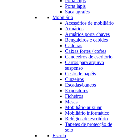
Porta clips
Porta lápis
Saca agrafes
Mobiliário
Acessórios de mobiliário
Armários
Armários porta-chaves
Bengaleiros e cabides
Cadeiras
Caixas fortes / cofres
Candeeiros de escritório
Carros para arquivo
suspenso
Cesto de papéis
Cinzeiros
Escadas/bancos
Expositores
Ficheiros
Mesas
Mobiliário auxiliar
Mobiliário informático
Relógios de escritório
Tapetes de protecção de
solo
Escrita