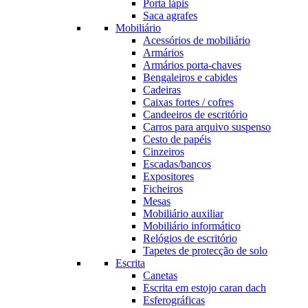
Porta lápis
Saca agrafes
Mobiliário
Acessórios de mobiliário
Armários
Armários porta-chaves
Bengaleiros e cabides
Cadeiras
Caixas fortes / cofres
Candeeiros de escritório
Carros para arquivo suspenso
Cesto de papéis
Cinzeiros
Escadas/bancos
Expositores
Ficheiros
Mesas
Mobiliário auxiliar
Mobiliário informático
Relógios de escritório
Tapetes de protecção de solo
Escrita
Canetas
Escrita em estojo caran dach
Esferográficas