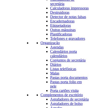
secretária
Calculadoras impressoras
Destruidoras
Detector de notas falsas
Encadernadoras
Etiquetadoras
Outras máquinas
Plastificadoras
Telefones e gravadores
Organização
Agendas
Calendários porta
calendários
Conjuntos de secretária
Diários
Listas telefónicas
Malas
Pastas porta documentos
Pastas porta folio em
pele
Porta cartões visita
Complementos de escritório
Agrafadores de secretária
Agrafadores de bolso
Agrafes