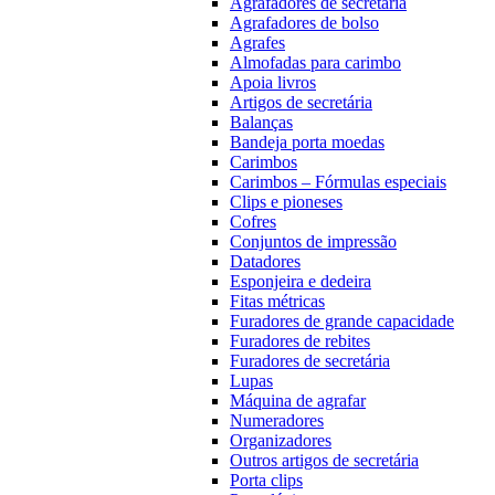
Agrafadores de secretária
Agrafadores de bolso
Agrafes
Almofadas para carimbo
Apoia livros
Artigos de secretária
Balanças
Bandeja porta moedas
Carimbos
Carimbos – Fórmulas especiais
Clips e pioneses
Cofres
Conjuntos de impressão
Datadores
Esponjeira e dedeira
Fitas métricas
Furadores de grande capacidade
Furadores de rebites
Furadores de secretária
Lupas
Máquina de agrafar
Numeradores
Organizadores
Outros artigos de secretária
Porta clips