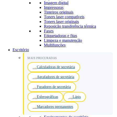
Imagem digital
Impressoras
Tinteiros originais
Toners laser compatíveis
Toners laser originais
Reposição transferência térmica
Faxes
Etiquetadoras e fitas
Limpeza e manutenção
Multifunções
Escritório
MAIS PROCURADAS
Calculadoras de secretária
Agrafadores de secretária
Furadores de secretária
Esferográficas
Lápis
Marcadores permanentes