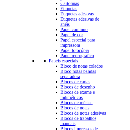
Cartolinas
Etiquetas
Etiquetas adesivas
Etiquetas adesivas de
anéis
Papel continuo
Papel de cor
Papel especial para
impressora
Papel fotocópia
Papel reprográfico
Papeis especiais
Bloco de notas colados
Bloco notas bandas
separadora
Blocos de cartas
Blocos de desenho
Blocos de exame e
milimétricos
Blocos de música
Blocos de notas
Blocos de notas adesivas
Blocos de trabalhos
manuais
Blocos impressos de