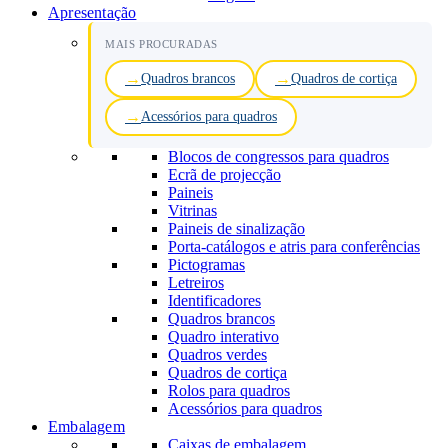
Apresentação
MAIS PROCURADAS
Quadros brancos
Quadros de cortiça
Acessórios para quadros
Blocos de congressos para quadros
Ecrã de projecção
Paineis
Vitrinas
Paineis de sinalização
Porta-catálogos e atris para conferências
Pictogramas
Letreiros
Identificadores
Quadros brancos
Quadro interativo
Quadros verdes
Quadros de cortiça
Rolos para quadros
Acessórios para quadros
Embalagem
Caixas de embalagem