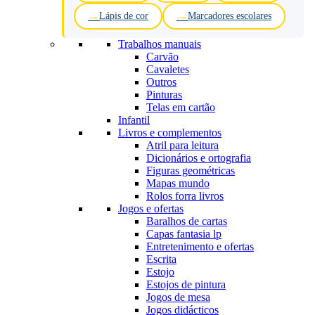
Lápis de cor
Marcadores escolares
Trabalhos manuais
Carvão
Cavaletes
Outros
Pinturas
Telas em cartão
Infantil
Livros e complementos
Atril para leitura
Dicionários e ortografia
Figuras geométricas
Mapas mundo
Rolos forra livros
Jogos e ofertas
Baralhos de cartas
Capas fantasia lp
Entretenimento e ofertas
Escrita
Estojo
Estojos de pintura
Jogos de mesa
Jogos didácticos