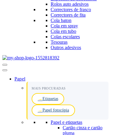
Rolos auto adesivos
Correctores de frasco
Correctores de fita
Cola baton
Cola em spray
Cola em tubo
Colas escolares
Tesouras
Outros adesivos
Menu
de
navegação
Papel
MAIS PROCURADAS
Etiquetas
Papel fotocópia
Papel e etiquetas
Cartão cinza e cartão
pluma