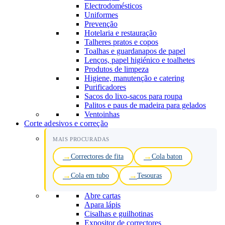
Electrodomésticos
Uniformes
Prevenção
Hotelaria e restauração
Talheres pratos e copos
Toalhas e guardanapos de papel
Lenços, papel higiénico e toalhetes
Produtos de limpeza
Higiene, manutenção e catering
Purificadores
Sacos do lixo-sacos para roupa
Palitos e paus de madeira para gelados
Ventoinhas
Corte adesivos e correção
MAIS PROCURADAS
Correctores de fita
Cola baton
Cola em tubo
Tesouras
Abre cartas
Apara lápis
Cisalhas e guilhotinas
Expositor de correctores