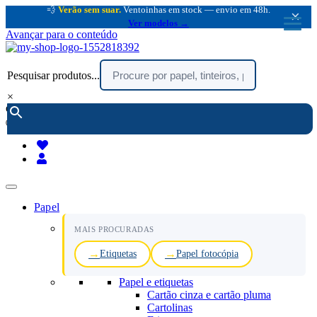
💨
Verão sem suar.
Ventoinhas em stock — envio em 48h.
×
Ver modelos →
Avançar para o conteúdo
Pesquisar produtos...
×
encomendar por telefone :
216 003 523
(chamada rede fixa nacional)
Papel
MAIS PROCURADAS
Etiquetas
Papel fotocópia
Papel e etiquetas
Cartão cinza e cartão pluma
Cartolinas