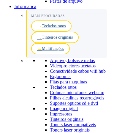
Pastas de arquivo
Informatica
MAIS PROCURADAS
Teclados ratos
Tinteiros originais
Multifunções
Arquivo, bolsas e malas
Videoprojetores acetatos
Conectividade cabos wifi hub
Ergonomia
Fitas para maquinas
Teclados ratos
Colunas microfones webcam
Pilhas alcalinas recarregáveis
Suportes opticos cd e dvd
Imagem digital
Impressoras
Tinteiros originais
Toners laser compatíveis
Toners laser originais