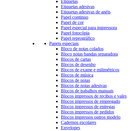
Etiquetas
Etiquetas adesivas
Etiquetas adesivas de anéis
Papel continuo
Papel de cor
Papel especial para impressora
Papel fotocópia
Papel reprográfico
Papeis especiais
Bloco de notas colados
Bloco notas bandas separadora
Blocos de cartas
Blocos de desenho
Blocos de exame e milimétricos
Blocos de música
Blocos de notas
Blocos de notas adesivas
Blocos de trabalhos manuais
Blocos impressos de recibos e vales
Blocos impressos de empregado
Blocos impressos de entregas
Blocos impressos de pedidos
Blocos impressos outros modelo
Cadernos escolares
Envelopes