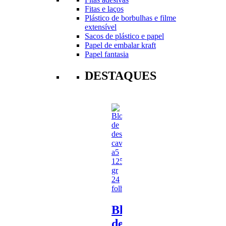
Fitas e laços
Plástico de borbulhas e filme
extensível
Sacos de plástico e papel
Papel de embalar kraft
Papel fantasia
DESTAQUES
Bloco
de