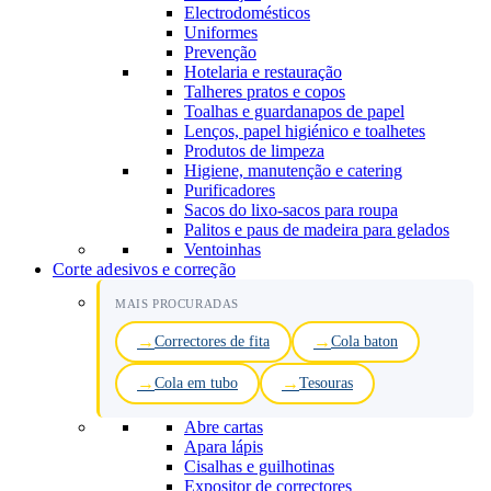
Electrodomésticos
Uniformes
Prevenção
Hotelaria e restauração
Talheres pratos e copos
Toalhas e guardanapos de papel
Lenços, papel higiénico e toalhetes
Produtos de limpeza
Higiene, manutenção e catering
Purificadores
Sacos do lixo-sacos para roupa
Palitos e paus de madeira para gelados
Ventoinhas
Corte adesivos e correção
MAIS PROCURADAS
Correctores de fita
Cola baton
Cola em tubo
Tesouras
Abre cartas
Apara lápis
Cisalhas e guilhotinas
Expositor de correctores