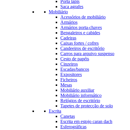
Porta lápis
Saca agrafes
Mobiliário
Acessórios de mobiliário
Armários
Armários porta-chaves
Bengaleiros e cabides
Cadeiras
Caixas fortes / cofres
Candeeiros de escritório
Carros para arquivo suspenso
Cesto de papéis
Cinzeiros
Escadas/bancos
Expositores
Ficheiros
Mesas
Mobiliário auxiliar
Mobiliário informático
Relógios de escritório
Tapetes de protecção de solo
Escrita
Canetas
Escrita em estojo caran dach
Esferográficas