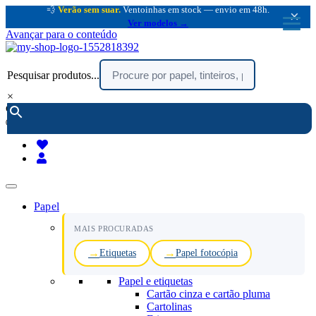
💨
Verão sem suar.
Ventoinhas em stock — envio em 48h.
×
Ver modelos →
Avançar para o conteúdo
Pesquisar produtos...
×
encomendar por telefone :
216 003 523
(chamada rede fixa nacional)
Papel
MAIS PROCURADAS
Etiquetas
Papel fotocópia
Papel e etiquetas
Cartão cinza e cartão pluma
Cartolinas