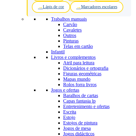
Lápis de cor
Marcadores escolares
Trabalhos manuais
Carvão
Cavaletes
Outros
Pinturas
Telas em cartão
Infantil
Livros e complementos
Atril para leitura
Dicionários e ortografia
Figuras geométricas
Mapas mundo
Rolos forra livros
Jogos e ofertas
Baralhos de cartas
Capas fantasia lp
Entretenimento e ofertas
Escrita
Estojo
Estojos de pintura
Jogos de mesa
Jogos didácticos