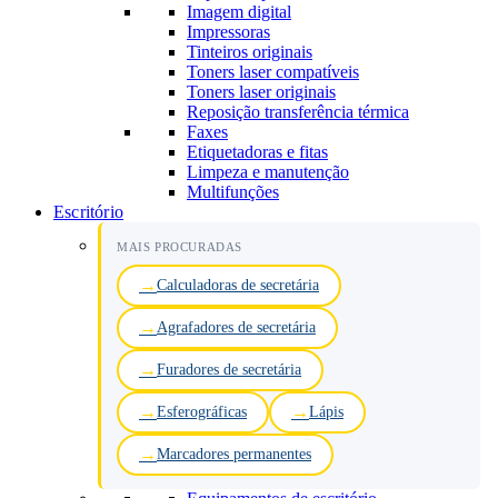
Imagem digital
Impressoras
Tinteiros originais
Toners laser compatíveis
Toners laser originais
Reposição transferência térmica
Faxes
Etiquetadoras e fitas
Limpeza e manutenção
Multifunções
Escritório
MAIS PROCURADAS
Calculadoras de secretária
Agrafadores de secretária
Furadores de secretária
Esferográficas
Lápis
Marcadores permanentes