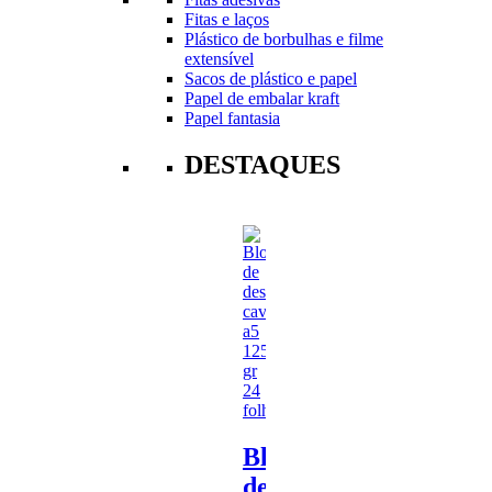
Fitas e laços
Plástico de borbulhas e filme
extensível
Sacos de plástico e papel
Papel de embalar kraft
Papel fantasia
DESTAQUES
Bloco
de