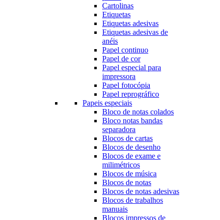
Cartolinas
Etiquetas
Etiquetas adesivas
Etiquetas adesivas de
anéis
Papel continuo
Papel de cor
Papel especial para
impressora
Papel fotocópia
Papel reprográfico
Papeis especiais
Bloco de notas colados
Bloco notas bandas
separadora
Blocos de cartas
Blocos de desenho
Blocos de exame e
milimétricos
Blocos de música
Blocos de notas
Blocos de notas adesivas
Blocos de trabalhos
manuais
Blocos impressos de