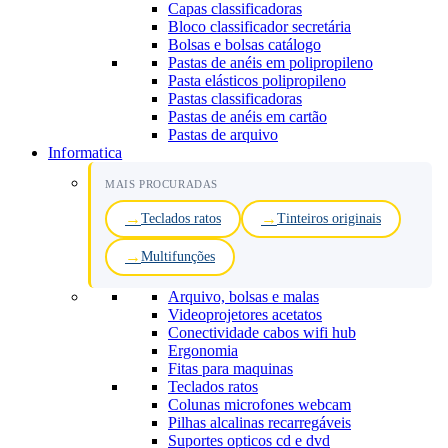
Capas classificadoras
Bloco classificador secretária
Bolsas e bolsas catálogo
Pastas de anéis em polipropileno
Pasta elásticos polipropileno
Pastas classificadoras
Pastas de anéis em cartão
Pastas de arquivo
Informatica
MAIS PROCURADAS
Teclados ratos
Tinteiros originais
Multifunções
Arquivo, bolsas e malas
Videoprojetores acetatos
Conectividade cabos wifi hub
Ergonomia
Fitas para maquinas
Teclados ratos
Colunas microfones webcam
Pilhas alcalinas recarregáveis
Suportes opticos cd e dvd