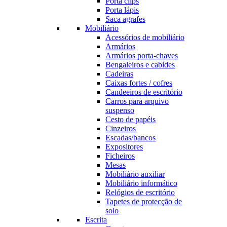
Porta clips
Porta lápis
Saca agrafes
Mobiliário
Acessórios de mobiliário
Armários
Armários porta-chaves
Bengaleiros e cabides
Cadeiras
Caixas fortes / cofres
Candeeiros de escritório
Carros para arquivo
suspenso
Cesto de papéis
Cinzeiros
Escadas/bancos
Expositores
Ficheiros
Mesas
Mobiliário auxiliar
Mobiliário informático
Relógios de escritório
Tapetes de protecção de
solo
Escrita