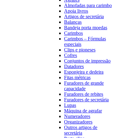
Almofadas para carimbo
Apoia livros
Artigos de secretária
Balanças
Bandeja porta moedas
Carimbos
Carimbos – Fórmulas
especiais
Clips e pioneses
Cofres
Conjuntos de impressão
Datadores
Esponjeira e dedeira
Fitas métricas
Furadores de grande
capacidade
Furadores de rebites
Furadores de secretária
Lupas
Máquina de agrafar
Numeradores
Organizadores
Outros artigos de
secretária