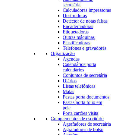
secretária
Calculadoras impressoras
Destruidoras
Detector de notas falsas
Encadernadoras
Etiquetadoras
Outras máquinas
Plastificadoras
Telefones e gravadores
Organização
Agendas
Calendários porta
calendários
Conjuntos de secretária
Diários
Listas telefónicas
Malas
Pastas porta documentos
Pastas porta folio em
pele
Porta cartões visita
Complementos de escritório
Agrafadores de secretária
Agrafadores de bolso
Agrafes