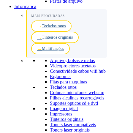
Pastas de arquivo
Informatica
MAIS PROCURADAS
Teclados ratos
Tinteiros originais
Multifunções
Arquivo, bolsas e malas
Videoprojetores acetatos
Conectividade cabos wifi hub
Ergonomia
Fitas para maquinas
Teclados ratos
Colunas microfones webcam
Pilhas alcalinas recarregáveis
Suportes opticos cd e dvd
Imagem digital
Impressoras
Tinteiros originais
Toners laser compatíveis
Toners laser originais