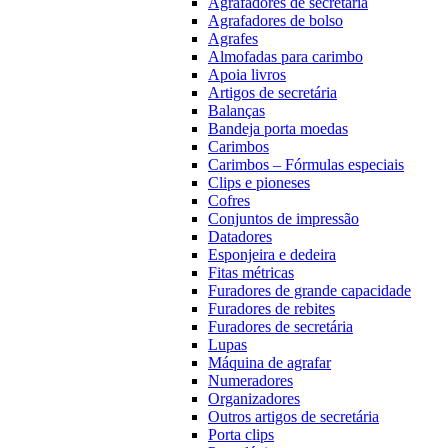
Agrafadores de secretária
Agrafadores de bolso
Agrafes
Almofadas para carimbo
Apoia livros
Artigos de secretária
Balanças
Bandeja porta moedas
Carimbos
Carimbos – Fórmulas especiais
Clips e pioneses
Cofres
Conjuntos de impressão
Datadores
Esponjeira e dedeira
Fitas métricas
Furadores de grande capacidade
Furadores de rebites
Furadores de secretária
Lupas
Máquina de agrafar
Numeradores
Organizadores
Outros artigos de secretária
Porta clips