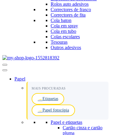
Rolos auto adesivos
Correctores de frasco
Correctores de fita
Cola baton
Cola em spray
Cola em tubo
Colas escolares
Tesouras
Outros adesivos
Menu
de
navegação
Papel
MAIS PROCURADAS
Etiquetas
Papel fotocópia
Papel e etiquetas
Cartão cinza e cartão
pluma