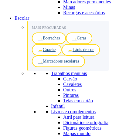
Marcadores permanentes
Minas
Recargas e acessórios
Escolar
MAIS PROCURADAS
Borrachas
Ceras
Guache
Lápis de cor
Marcadores escolares
Trabalhos manuais
Carvão
Cavaletes
Outros
Pinturas
Telas em cartão
Infantil
Livros e complementos
Atril para leitura
Dicionários e ortografia
Figuras geométricas
Mapas mundo