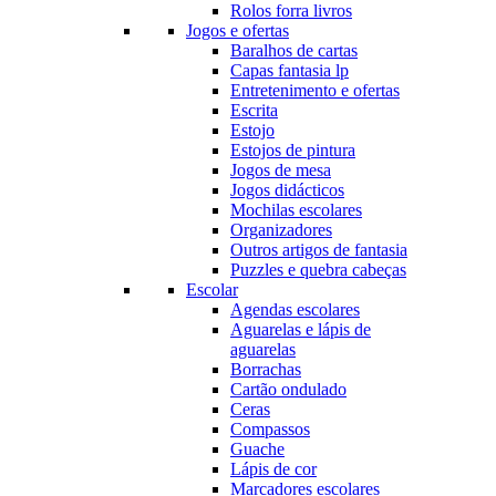
Rolos forra livros
Jogos e ofertas
Baralhos de cartas
Capas fantasia lp
Entretenimento e ofertas
Escrita
Estojo
Estojos de pintura
Jogos de mesa
Jogos didácticos
Mochilas escolares
Organizadores
Outros artigos de fantasia
Puzzles e quebra cabeças
Escolar
Agendas escolares
Aguarelas e lápis de
aguarelas
Borrachas
Cartão ondulado
Ceras
Compassos
Guache
Lápis de cor
Marcadores escolares