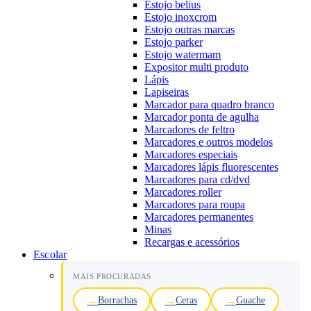
Estojo belius
Estojo inoxcrom
Estojo outras marcas
Estojo parker
Estojo watermam
Expositor multi produto
Lápis
Lapiseiras
Marcador para quadro branco
Marcador ponta de agulha
Marcadores de feltro
Marcadores e outros modelos
Marcadores especiais
Marcadores lápis fluorescentes
Marcadores para cd/dvd
Marcadores roller
Marcadores para roupa
Marcadores permanentes
Minas
Recargas e acessórios
Escolar
MAIS PROCURADAS
Borrachas
Ceras
Guache