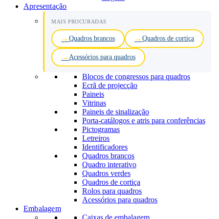
Apresentação
MAIS PROCURADAS
Quadros brancos
Quadros de cortiça
Acessórios para quadros
Blocos de congressos para quadros
Ecrã de projecção
Paineis
Vitrinas
Paineis de sinalização
Porta-catálogos e atris para conferências
Pictogramas
Letreiros
Identificadores
Quadros brancos
Quadro interativo
Quadros verdes
Quadros de cortiça
Rolos para quadros
Acessórios para quadros
Embalagem
Caixas de embalagem