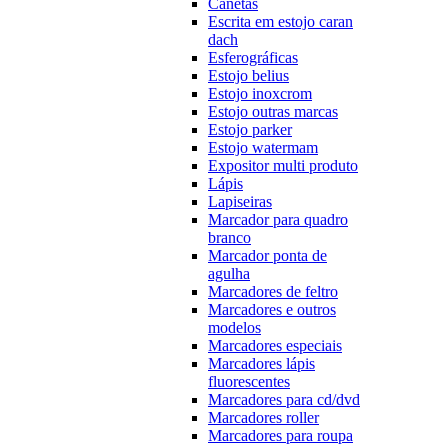
Canetas
Escrita em estojo caran
dach
Esferográficas
Estojo belius
Estojo inoxcrom
Estojo outras marcas
Estojo parker
Estojo watermam
Expositor multi produto
Lápis
Lapiseiras
Marcador para quadro
branco
Marcador ponta de
agulha
Marcadores de feltro
Marcadores e outros
modelos
Marcadores especiais
Marcadores lápis
fluorescentes
Marcadores para cd/dvd
Marcadores roller
Marcadores para roupa