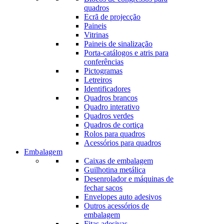
quadros
Ecrã de projecção
Paineis
Vitrinas
Paineis de sinalização
Porta-catálogos e atris para
conferências
Pictogramas
Letreiros
Identificadores
Quadros brancos
Quadro interativo
Quadros verdes
Quadros de cortiça
Rolos para quadros
Acessórios para quadros
Embalagem
Caixas de embalagem
Guilhotina metálica
Desenrolador e máquinas de
fechar sacos
Envelopes auto adesivos
Outros acessórios de
embalagem
Fitas adesivas