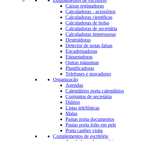
Equipamentos de escritório
Caixas registadoras
Calculadoras - acessórios
Calculadoras cientificas
Calculadoras de bolso
Calculadoras de secretária
Calculadoras impressoras
Destruidoras
Detector de notas falsas
Encadernadoras
Etiquetadoras
Outras máquinas
Plastificadoras
Telefones e gravadores
Organização
Agendas
Calendários porta calendários
Conjuntos de secretária
Diários
Listas telefónicas
Malas
Pastas porta documentos
Pastas porta folio em pele
Porta cartões visita
Complementos de escritório