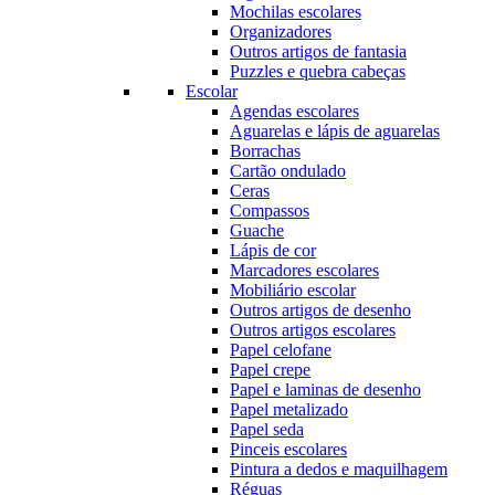
Mochilas escolares
Organizadores
Outros artigos de fantasia
Puzzles e quebra cabeças
Escolar
Agendas escolares
Aguarelas e lápis de aguarelas
Borrachas
Cartão ondulado
Ceras
Compassos
Guache
Lápis de cor
Marcadores escolares
Mobiliário escolar
Outros artigos de desenho
Outros artigos escolares
Papel celofane
Papel crepe
Papel e laminas de desenho
Papel metalizado
Papel seda
Pinceis escolares
Pintura a dedos e maquilhagem
Réguas