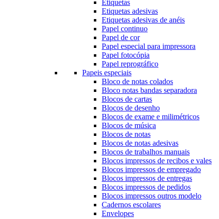
Etiquetas
Etiquetas adesivas
Etiquetas adesivas de anéis
Papel continuo
Papel de cor
Papel especial para impressora
Papel fotocópia
Papel reprográfico
Papeis especiais
Bloco de notas colados
Bloco notas bandas separadora
Blocos de cartas
Blocos de desenho
Blocos de exame e milimétricos
Blocos de música
Blocos de notas
Blocos de notas adesivas
Blocos de trabalhos manuais
Blocos impressos de recibos e vales
Blocos impressos de empregado
Blocos impressos de entregas
Blocos impressos de pedidos
Blocos impressos outros modelo
Cadernos escolares
Envelopes