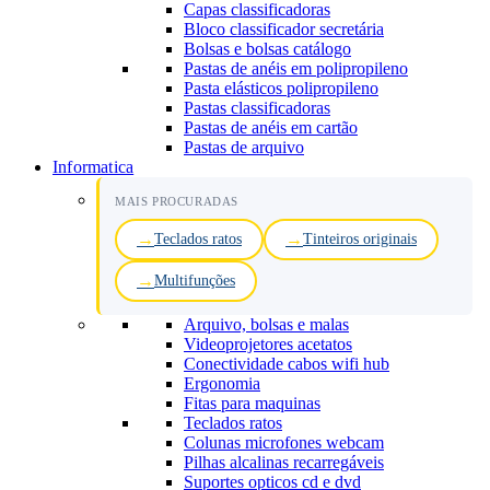
Capas classificadoras
Bloco classificador secretária
Bolsas e bolsas catálogo
Pastas de anéis em polipropileno
Pasta elásticos polipropileno
Pastas classificadoras
Pastas de anéis em cartão
Pastas de arquivo
Informatica
MAIS PROCURADAS
Teclados ratos
Tinteiros originais
Multifunções
Arquivo, bolsas e malas
Videoprojetores acetatos
Conectividade cabos wifi hub
Ergonomia
Fitas para maquinas
Teclados ratos
Colunas microfones webcam
Pilhas alcalinas recarregáveis
Suportes opticos cd e dvd