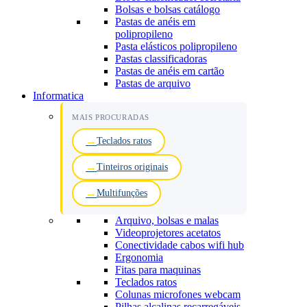
Bolsas e bolsas catálogo
Pastas de anéis em
polipropileno
Pasta elásticos polipropileno
Pastas classificadoras
Pastas de anéis em cartão
Pastas de arquivo
Informatica
MAIS PROCURADAS
Teclados ratos
Tinteiros originais
Multifunções
Arquivo, bolsas e malas
Videoprojetores acetatos
Conectividade cabos wifi hub
Ergonomia
Fitas para maquinas
Teclados ratos
Colunas microfones webcam
Pilhas alcalinas recarregáveis