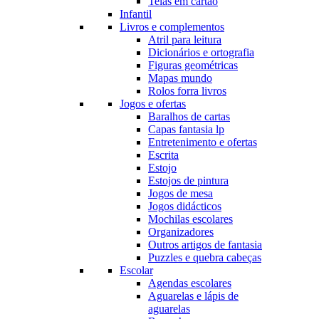
Telas em cartão
Infantil
Livros e complementos
Atril para leitura
Dicionários e ortografia
Figuras geométricas
Mapas mundo
Rolos forra livros
Jogos e ofertas
Baralhos de cartas
Capas fantasia lp
Entretenimento e ofertas
Escrita
Estojo
Estojos de pintura
Jogos de mesa
Jogos didácticos
Mochilas escolares
Organizadores
Outros artigos de fantasia
Puzzles e quebra cabeças
Escolar
Agendas escolares
Aguarelas e lápis de
aguarelas