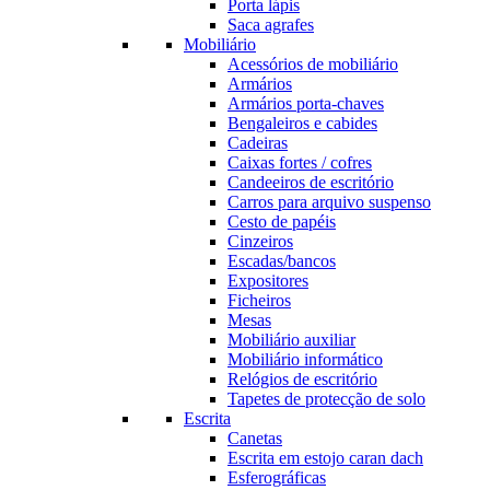
Porta lápis
Saca agrafes
Mobiliário
Acessórios de mobiliário
Armários
Armários porta-chaves
Bengaleiros e cabides
Cadeiras
Caixas fortes / cofres
Candeeiros de escritório
Carros para arquivo suspenso
Cesto de papéis
Cinzeiros
Escadas/bancos
Expositores
Ficheiros
Mesas
Mobiliário auxiliar
Mobiliário informático
Relógios de escritório
Tapetes de protecção de solo
Escrita
Canetas
Escrita em estojo caran dach
Esferográficas