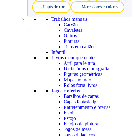
Lápis de cor
Marcadores escolares
Trabalhos manuais
Carvão
Cavaletes
Outros
Pinturas
Telas em cartão
Infantil
Livros e complementos
Atril para leitura
Dicionários e ortografia
Figuras geométricas
Mapas mundo
Rolos forra livros
Jogos e ofertas
Baralhos de cartas
Capas fantasia lp
Entretenimento e ofertas
Escrita
Estojo
Estojos de pintura
Jogos de mesa
Jogos didácticos