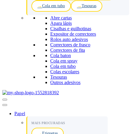
Cola em tubo
Tesouras
Abre cartas
Apara lápis
Cisalhas e guilhotinas
Expositor de correctores
Rolos auto adesivos
Correctores de frasco
Correctores de fita
Cola baton
Cola em spray
Cola em tubo
Colas escolares
Tesouras
Outros adesivos
Menu
de
navegação
Papel
MAIS PROCURADAS
Etiquetas