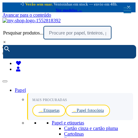
💨
Verão sem suar.
Ventoinhas em stock — envio em 48h.
×
Ver modelos →
Avançar para o conteúdo
Pesquisar produtos...
×
encomendar por telefone :
216 003 523
(chamada rede fixa nacional)
Papel
MAIS PROCURADAS
Etiquetas
Papel fotocópia
Papel e etiquetas
Cartão cinza e cartão pluma
Cartolinas