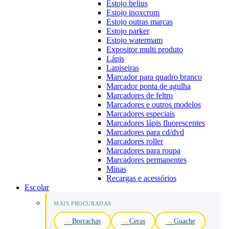
Estojo belius
Estojo inoxcrom
Estojo outras marcas
Estojo parker
Estojo watermam
Expositor multi produto
Lápis
Lapiseiras
Marcador para quadro branco
Marcador ponta de agulha
Marcadores de feltro
Marcadores e outros modelos
Marcadores especiais
Marcadores lápis fluorescentes
Marcadores para cd/dvd
Marcadores roller
Marcadores para roupa
Marcadores permanentes
Minas
Recargas e acessórios
Escolar
MAIS PROCURADAS
Borrachas
Ceras
Guache