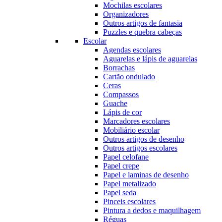
Mochilas escolares
Organizadores
Outros artigos de fantasia
Puzzles e quebra cabeças
Escolar
Agendas escolares
Aguarelas e lápis de aguarelas
Borrachas
Cartão ondulado
Ceras
Compassos
Guache
Lápis de cor
Marcadores escolares
Mobiliário escolar
Outros artigos de desenho
Outros artigos escolares
Papel celofane
Papel crepe
Papel e laminas de desenho
Papel metalizado
Papel seda
Pinceis escolares
Pintura a dedos e maquilhagem
Réguas