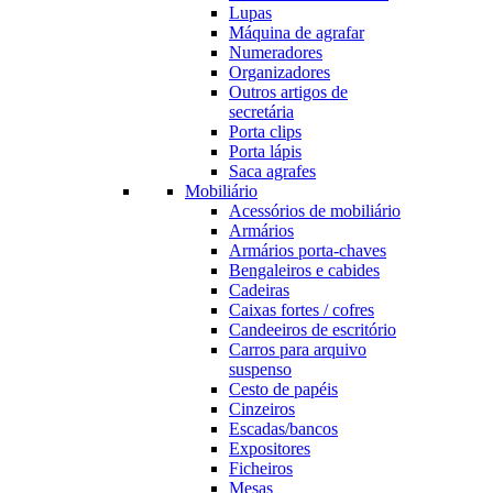
Lupas
Máquina de agrafar
Numeradores
Organizadores
Outros artigos de
secretária
Porta clips
Porta lápis
Saca agrafes
Mobiliário
Acessórios de mobiliário
Armários
Armários porta-chaves
Bengaleiros e cabides
Cadeiras
Caixas fortes / cofres
Candeeiros de escritório
Carros para arquivo
suspenso
Cesto de papéis
Cinzeiros
Escadas/bancos
Expositores
Ficheiros
Mesas