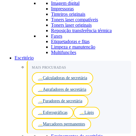
Imagem digital
Impressoras
Tinteiros originais
Toners laser compatíveis
Toners laser originais
Reposição transferência térmica
Faxes
Etiquetadoras e fitas
Limpeza e manutenção
Multifunções
Escritório
MAIS PROCURADAS
Calculadoras de secretária
Agrafadores de secretária
Furadores de secretária
Esferográficas
Lápis
Marcadores permanentes