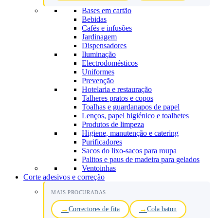
Bases em cartão
Bebidas
Cafés e infusões
Jardinagem
Dispensadores
Iluminação
Electrodomésticos
Uniformes
Prevenção
Hotelaria e restauração
Talheres pratos e copos
Toalhas e guardanapos de papel
Lenços, papel higiénico e toalhetes
Produtos de limpeza
Higiene, manutenção e catering
Purificadores
Sacos do lixo-sacos para roupa
Palitos e paus de madeira para gelados
Ventoinhas
Corte adesivos e correção
MAIS PROCURADAS
Correctores de fita
Cola baton