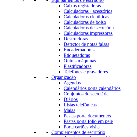
Equipamentos de escritório
Caixas registadoras
Calculadoras - acessórios
Calculadoras cientificas
Calculadoras de bolso
Calculadoras de secretária
Calculadoras impressoras
Destruidoras
Detector de notas falsas
Encadernadoras
Etiquetadoras
Outras máquinas
Plastificadoras
Telefones e gravadores
Organização
Agendas
Calendários porta calendários
Conjuntos de secretária
Diários
Listas telefónicas
Malas
Pastas porta documentos
Pastas porta folio em pele
Porta cartões visita
Complementos de escritório