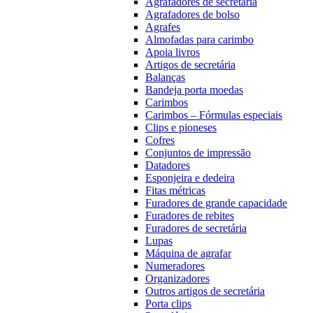
Agrafadores de secretária
Agrafadores de bolso
Agrafes
Almofadas para carimbo
Apoia livros
Artigos de secretária
Balanças
Bandeja porta moedas
Carimbos
Carimbos – Fórmulas especiais
Clips e pioneses
Cofres
Conjuntos de impressão
Datadores
Esponjeira e dedeira
Fitas métricas
Furadores de grande capacidade
Furadores de rebites
Furadores de secretária
Lupas
Máquina de agrafar
Numeradores
Organizadores
Outros artigos de secretária
Porta clips