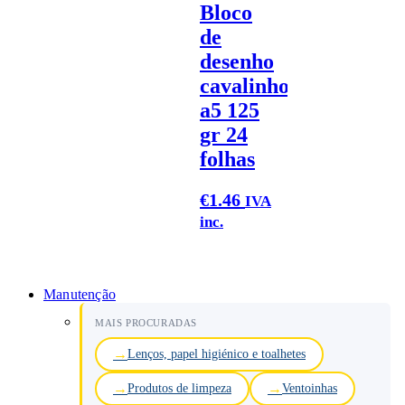
Bloco
de
desenho
cavalinho
a5 125
gr 24
folhas
€
1.46
IVA
inc.
Manutenção
MAIS PROCURADAS
Lenços, papel higiénico e toalhetes
Produtos de limpeza
Ventoinhas