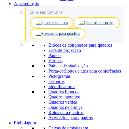
Apresentação
MAIS PROCURADAS
Quadros brancos
Quadros de cortiça
Acessórios para quadros
Blocos de congressos para quadros
Ecrã de projecção
Paineis
Vitrinas
Paineis de sinalização
Porta-catálogos e atris para conferências
Pictogramas
Letreiros
Identificadores
Quadros brancos
Quadro interativo
Quadros verdes
Quadros de cortiça
Rolos para quadros
Acessórios para quadros
Embalagem
Caixas de embalagem