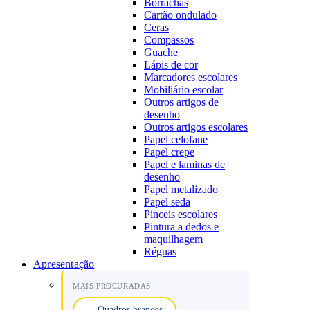
Borrachas
Cartão ondulado
Ceras
Compassos
Guache
Lápis de cor
Marcadores escolares
Mobiliário escolar
Outros artigos de
desenho
Outros artigos escolares
Papel celofane
Papel crepe
Papel e laminas de
desenho
Papel metalizado
Papel seda
Pinceis escolares
Pintura a dedos e
maquilhagem
Réguas
Apresentação
MAIS PROCURADAS
Quadros brancos