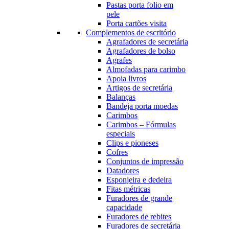
Pastas porta folio em
pele
Porta cartões visita
Complementos de escritório
Agrafadores de secretária
Agrafadores de bolso
Agrafes
Almofadas para carimbo
Apoia livros
Artigos de secretária
Balanças
Bandeja porta moedas
Carimbos
Carimbos – Fórmulas
especiais
Clips e pioneses
Cofres
Conjuntos de impressão
Datadores
Esponjeira e dedeira
Fitas métricas
Furadores de grande
capacidade
Furadores de rebites
Furadores de secretária