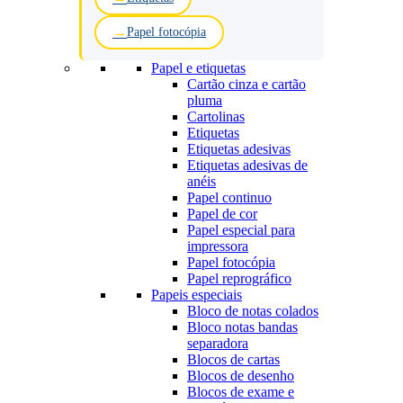
Papel fotocópia
Papel e etiquetas
Cartão cinza e cartão
pluma
Cartolinas
Etiquetas
Etiquetas adesivas
Etiquetas adesivas de
anéis
Papel continuo
Papel de cor
Papel especial para
impressora
Papel fotocópia
Papel reprográfico
Papeis especiais
Bloco de notas colados
Bloco notas bandas
separadora
Blocos de cartas
Blocos de desenho
Blocos de exame e