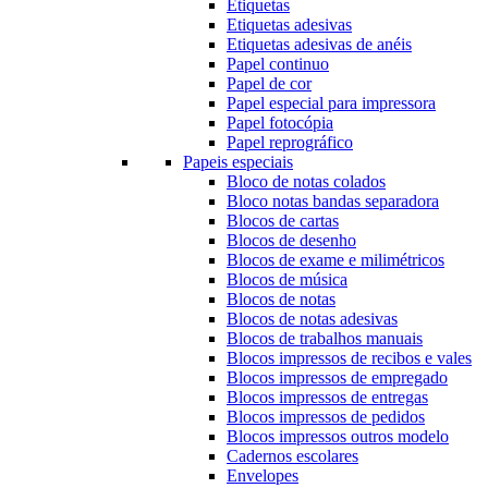
Etiquetas
Etiquetas adesivas
Etiquetas adesivas de anéis
Papel continuo
Papel de cor
Papel especial para impressora
Papel fotocópia
Papel reprográfico
Papeis especiais
Bloco de notas colados
Bloco notas bandas separadora
Blocos de cartas
Blocos de desenho
Blocos de exame e milimétricos
Blocos de música
Blocos de notas
Blocos de notas adesivas
Blocos de trabalhos manuais
Blocos impressos de recibos e vales
Blocos impressos de empregado
Blocos impressos de entregas
Blocos impressos de pedidos
Blocos impressos outros modelo
Cadernos escolares
Envelopes