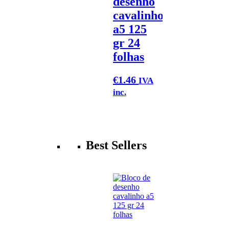
desenho
cavalinho
a5 125
gr 24
folhas
€
1.46
IVA
inc.
Best Sellers