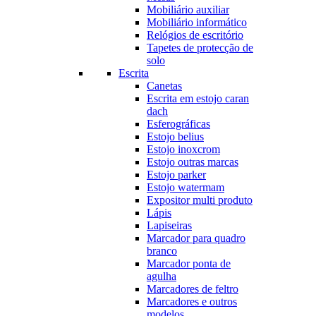
Mobiliário auxiliar
Mobiliário informático
Relógios de escritório
Tapetes de protecção de
solo
Escrita
Canetas
Escrita em estojo caran
dach
Esferográficas
Estojo belius
Estojo inoxcrom
Estojo outras marcas
Estojo parker
Estojo watermam
Expositor multi produto
Lápis
Lapiseiras
Marcador para quadro
branco
Marcador ponta de
agulha
Marcadores de feltro
Marcadores e outros
modelos