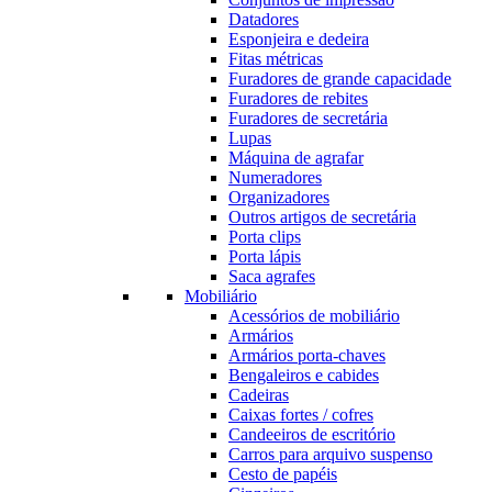
Datadores
Esponjeira e dedeira
Fitas métricas
Furadores de grande capacidade
Furadores de rebites
Furadores de secretária
Lupas
Máquina de agrafar
Numeradores
Organizadores
Outros artigos de secretária
Porta clips
Porta lápis
Saca agrafes
Mobiliário
Acessórios de mobiliário
Armários
Armários porta-chaves
Bengaleiros e cabides
Cadeiras
Caixas fortes / cofres
Candeeiros de escritório
Carros para arquivo suspenso
Cesto de papéis