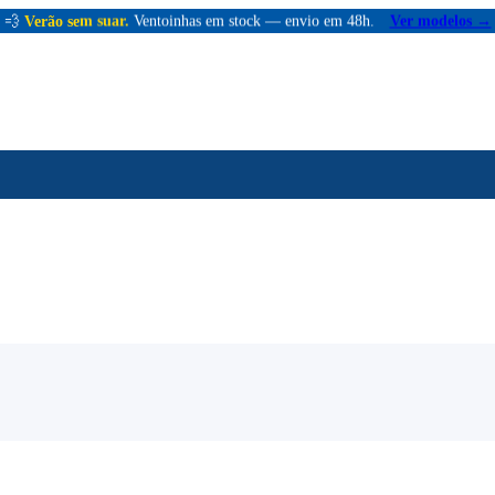
💨
Verão sem suar.
Ventoinhas em stock — envio em 48h.
Ver modelos →