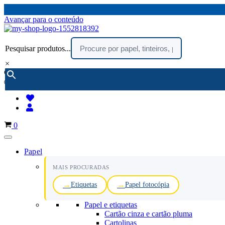
Avançar para o conteúdo
Pesquisar produtos...
×
encomendar por telefone :
216 003 523
(chamada rede fixa nacional)
Carrinho
0
Papel
MAIS PROCURADAS
Etiquetas
Papel fotocópia
Papel e etiquetas
Cartão cinza e cartão pluma
Cartolinas