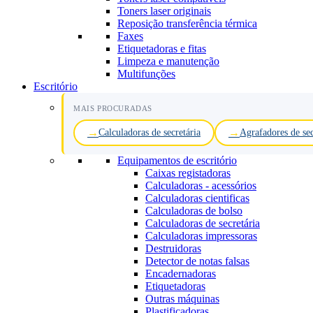
Toners laser originais
Reposição transferência térmica
Faxes
Etiquetadoras e fitas
Limpeza e manutenção
Multifunções
Escritório
MAIS PROCURADAS
Calculadoras de secretária
Agrafadores de sec
Equipamentos de escritório
Caixas registadoras
Calculadoras - acessórios
Calculadoras cientificas
Calculadoras de bolso
Calculadoras de secretária
Calculadoras impressoras
Destruidoras
Detector de notas falsas
Encadernadoras
Etiquetadoras
Outras máquinas
Plastificadoras