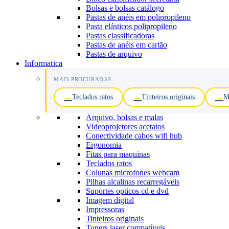
Bolsas e bolsas catálogo
Pastas de anéis em polipropileno
Pasta elásticos polipropileno
Pastas classificadoras
Pastas de anéis em cartão
Pastas de arquivo
Informatica
MAIS PROCURADAS
Teclados ratos
Tinteiros originais
M
Arquivo, bolsas e malas
Videoprojetores acetatos
Conectividade cabos wifi hub
Ergonomia
Fitas para maquinas
Teclados ratos
Colunas microfones webcam
Pilhas alcalinas recarregáveis
Suportes opticos cd e dvd
Imagem digital
Impressoras
Tinteiros originais
Toners laser compatíveis