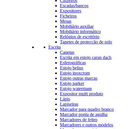
Cinzeiros
Escadas/bancos
Expositores
Ficheiros
Mesas
Mobiliário auxiliar
Mobiliário informático
Relógios de escritório
Tapetes de protecção de solo
Escrita
Canetas
Escrita em estojo caran dach
Esferográficas
Estojo belius
Estojo inoxcrom
Estojo outras marcas
Estojo parker
Estojo watermam
Expositor multi produto
Lápis
Lapiseiras
Marcador para quadro branco
Marcador ponta de agulha
Marcadores de feltro
Marcadores e outros modelos