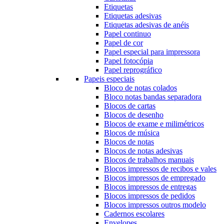
Etiquetas
Etiquetas adesivas
Etiquetas adesivas de anéis
Papel continuo
Papel de cor
Papel especial para impressora
Papel fotocópia
Papel reprográfico
Papeis especiais
Bloco de notas colados
Bloco notas bandas separadora
Blocos de cartas
Blocos de desenho
Blocos de exame e milimétricos
Blocos de música
Blocos de notas
Blocos de notas adesivas
Blocos de trabalhos manuais
Blocos impressos de recibos e vales
Blocos impressos de empregado
Blocos impressos de entregas
Blocos impressos de pedidos
Blocos impressos outros modelo
Cadernos escolares
Envelopes