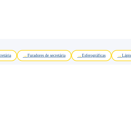
retária
Furadores de secretária
Esferográficas
Lápis