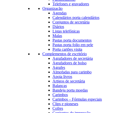
Telefones e gravadores
Organização
Agendas
Calendários porta calendários
Conjuntos de secretária
Diários
Listas telefónicas
Malas
Pastas porta documentos
Pastas porta folio em pele
Porta cartões visita
Complementos de escritório
Agrafadores de secretária
Agrafadores de bolso
Agrafes
Almofadas para carimbo
Apoia livros
Artigos de secretária
Balanças
Bandeja porta moedas
Carimbos
Carimbos – Fórmulas especiais
Clips e pioneses
Cofres
Conjuntos de impressão