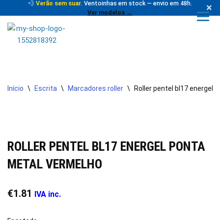
💨
Verão sem suar.
Ventoinhas em stock — envio em 48h.
×
Ver modelos →
Avançar
para
o
conteúdo
Início
\
Escrita
\
Marcadores roller
\
Roller pentel bl17 energel
ROLLER PENTEL BL17 ENERGEL PONTA
METAL VERMELHO
€
1.81
IVA inc.