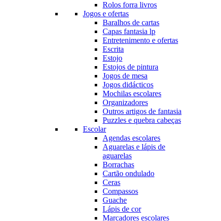
Rolos forra livros
Jogos e ofertas
Baralhos de cartas
Capas fantasia lp
Entretenimento e ofertas
Escrita
Estojo
Estojos de pintura
Jogos de mesa
Jogos didácticos
Mochilas escolares
Organizadores
Outros artigos de fantasia
Puzzles e quebra cabeças
Escolar
Agendas escolares
Aguarelas e lápis de
aguarelas
Borrachas
Cartão ondulado
Ceras
Compassos
Guache
Lápis de cor
Marcadores escolares