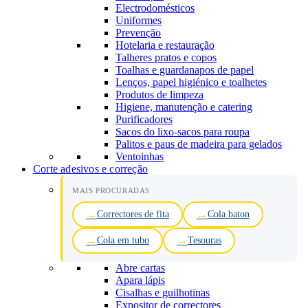
Electrodomésticos
Uniformes
Prevenção
Hotelaria e restauração
Talheres pratos e copos
Toalhas e guardanapos de papel
Lenços, papel higiénico e toalhetes
Produtos de limpeza
Higiene, manutenção e catering
Purificadores
Sacos do lixo-sacos para roupa
Palitos e paus de madeira para gelados
Ventoinhas
Corte adesivos e correção
MAIS PROCURADAS
Correctores de fita
Cola baton
Cola em tubo
Tesouras
Abre cartas
Apara lápis
Cisalhas e guilhotinas
Expositor de correctores