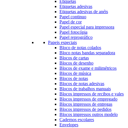
Etiquetas
Etiquetas adesivas
Etiquetas adesivas de anéis
Papel continuo
Papel de cor
Papel especial para impressora
Papel fotocópia
Papel reprográfico
Papeis especiais
Bloco de notas colados
Bloco notas bandas separadora
Blocos de cartas
Blocos de desenho
Blocos de exame e milimétricos
Blocos de música
Blocos de notas
Blocos de notas adesivas
Blocos de trabalhos manuais
Blocos impressos de recibos e vales
Blocos impressos de empregado
Blocos impressos de entregas
Blocos impressos de pedidos
Blocos impressos outros modelo
Cadernos escolares
Envelopes