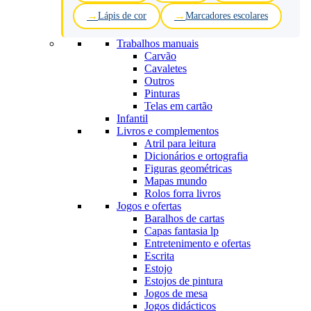
Lápis de cor
Marcadores escolares
Trabalhos manuais
Carvão
Cavaletes
Outros
Pinturas
Telas em cartão
Infantil
Livros e complementos
Atril para leitura
Dicionários e ortografia
Figuras geométricas
Mapas mundo
Rolos forra livros
Jogos e ofertas
Baralhos de cartas
Capas fantasia lp
Entretenimento e ofertas
Escrita
Estojo
Estojos de pintura
Jogos de mesa
Jogos didácticos