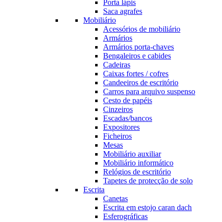
Porta lápis
Saca agrafes
Mobiliário
Acessórios de mobiliário
Armários
Armários porta-chaves
Bengaleiros e cabides
Cadeiras
Caixas fortes / cofres
Candeeiros de escritório
Carros para arquivo suspenso
Cesto de papéis
Cinzeiros
Escadas/bancos
Expositores
Ficheiros
Mesas
Mobiliário auxiliar
Mobiliário informático
Relógios de escritório
Tapetes de protecção de solo
Escrita
Canetas
Escrita em estojo caran dach
Esferográficas