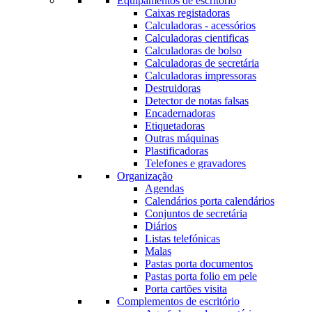
Equipamentos de escritório
Caixas registadoras
Calculadoras - acessórios
Calculadoras cientificas
Calculadoras de bolso
Calculadoras de secretária
Calculadoras impressoras
Destruidoras
Detector de notas falsas
Encadernadoras
Etiquetadoras
Outras máquinas
Plastificadoras
Telefones e gravadores
Organização
Agendas
Calendários porta calendários
Conjuntos de secretária
Diários
Listas telefónicas
Malas
Pastas porta documentos
Pastas porta folio em pele
Porta cartões visita
Complementos de escritório