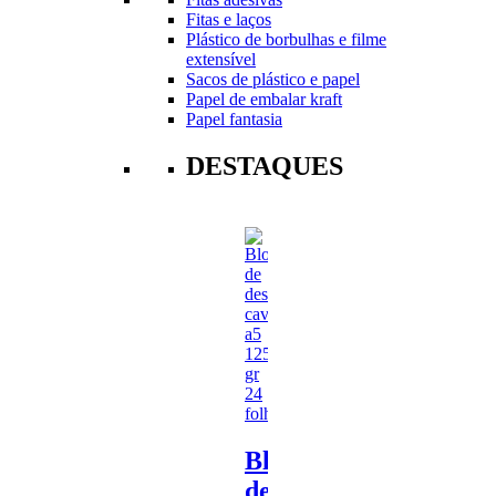
Fitas e laços
Plástico de borbulhas e filme
extensível
Sacos de plástico e papel
Papel de embalar kraft
Papel fantasia
DESTAQUES
Bloco
de