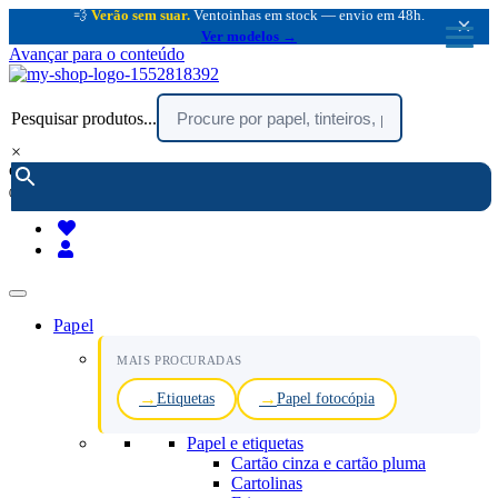
💨
Verão sem suar.
Ventoinhas em stock — envio em 48h.
×
Ver modelos →
Avançar para o conteúdo
Pesquisar produtos...
×
encomendar por telefone :
216 003 523
(chamada rede fixa nacional)
Papel
MAIS PROCURADAS
Etiquetas
Papel fotocópia
Papel e etiquetas
Cartão cinza e cartão pluma
Cartolinas