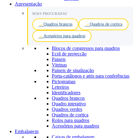
Apresentação
MAIS PROCURADAS
Quadros brancos
Quadros de cortiça
Acessórios para quadros
Blocos de congressos para quadros
Ecrã de projecção
Paineis
Vitrinas
Paineis de sinalização
Porta-catálogos e atris para conferências
Pictogramas
Letreiros
Identificadores
Quadros brancos
Quadro interativo
Quadros verdes
Quadros de cortiça
Rolos para quadros
Acessórios para quadros
Embalagem
Caixas de embalagem