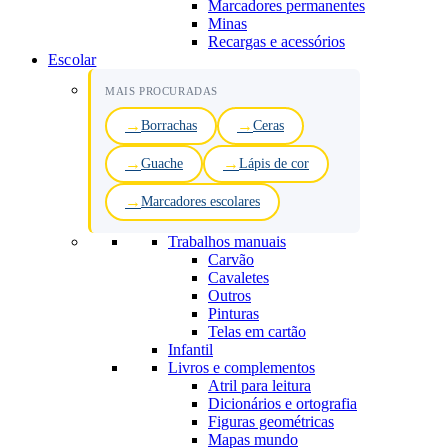
Marcadores permanentes
Minas
Recargas e acessórios
Escolar
MAIS PROCURADAS
Borrachas
Ceras
Guache
Lápis de cor
Marcadores escolares
Trabalhos manuais
Carvão
Cavaletes
Outros
Pinturas
Telas em cartão
Infantil
Livros e complementos
Atril para leitura
Dicionários e ortografia
Figuras geométricas
Mapas mundo