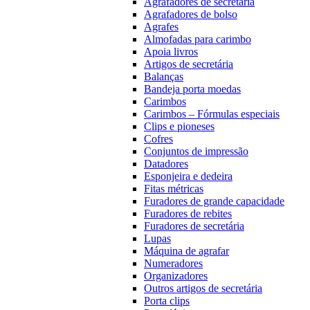
Agrafadores de secretária
Agrafadores de bolso
Agrafes
Almofadas para carimbo
Apoia livros
Artigos de secretária
Balanças
Bandeja porta moedas
Carimbos
Carimbos – Fórmulas especiais
Clips e pioneses
Cofres
Conjuntos de impressão
Datadores
Esponjeira e dedeira
Fitas métricas
Furadores de grande capacidade
Furadores de rebites
Furadores de secretária
Lupas
Máquina de agrafar
Numeradores
Organizadores
Outros artigos de secretária
Porta clips