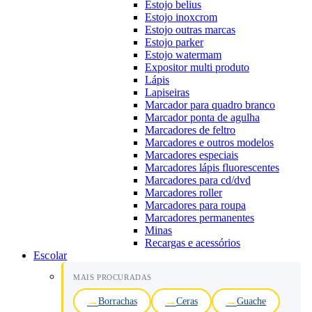
Estojo belius
Estojo inoxcrom
Estojo outras marcas
Estojo parker
Estojo watermam
Expositor multi produto
Lápis
Lapiseiras
Marcador para quadro branco
Marcador ponta de agulha
Marcadores de feltro
Marcadores e outros modelos
Marcadores especiais
Marcadores lápis fluorescentes
Marcadores para cd/dvd
Marcadores roller
Marcadores para roupa
Marcadores permanentes
Minas
Recargas e acessórios
Escolar
MAIS PROCURADAS
Borrachas
Ceras
Guache