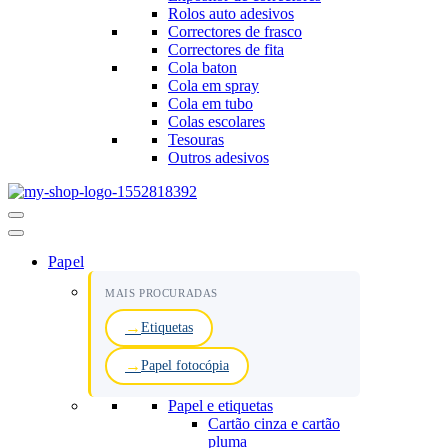
Rolos auto adesivos
Correctores de frasco
Correctores de fita
Cola baton
Cola em spray
Cola em tubo
Colas escolares
Tesouras
Outros adesivos
Menu
de
navegação
Papel
MAIS PROCURADAS
Etiquetas
Papel fotocópia
Papel e etiquetas
Cartão cinza e cartão
pluma