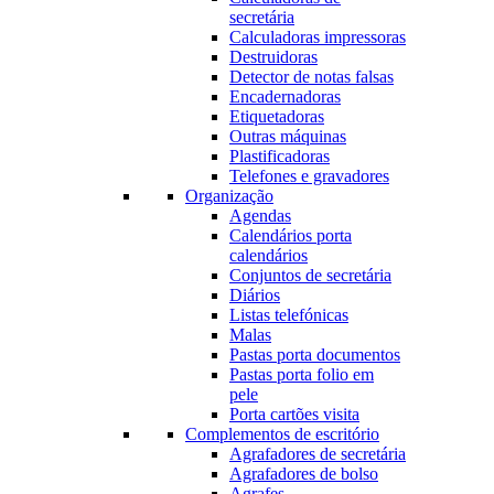
secretária
Calculadoras impressoras
Destruidoras
Detector de notas falsas
Encadernadoras
Etiquetadoras
Outras máquinas
Plastificadoras
Telefones e gravadores
Organização
Agendas
Calendários porta
calendários
Conjuntos de secretária
Diários
Listas telefónicas
Malas
Pastas porta documentos
Pastas porta folio em
pele
Porta cartões visita
Complementos de escritório
Agrafadores de secretária
Agrafadores de bolso
Agrafes