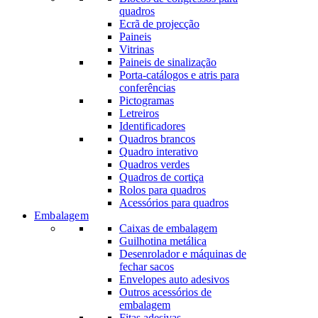
quadros
Ecrã de projecção
Paineis
Vitrinas
Paineis de sinalização
Porta-catálogos e atris para
conferências
Pictogramas
Letreiros
Identificadores
Quadros brancos
Quadro interativo
Quadros verdes
Quadros de cortiça
Rolos para quadros
Acessórios para quadros
Embalagem
Caixas de embalagem
Guilhotina metálica
Desenrolador e máquinas de
fechar sacos
Envelopes auto adesivos
Outros acessórios de
embalagem
Fitas adesivas