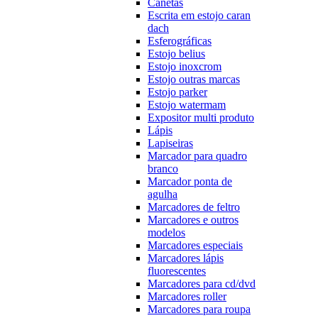
Canetas
Escrita em estojo caran
dach
Esferográficas
Estojo belius
Estojo inoxcrom
Estojo outras marcas
Estojo parker
Estojo watermam
Expositor multi produto
Lápis
Lapiseiras
Marcador para quadro
branco
Marcador ponta de
agulha
Marcadores de feltro
Marcadores e outros
modelos
Marcadores especiais
Marcadores lápis
fluorescentes
Marcadores para cd/dvd
Marcadores roller
Marcadores para roupa