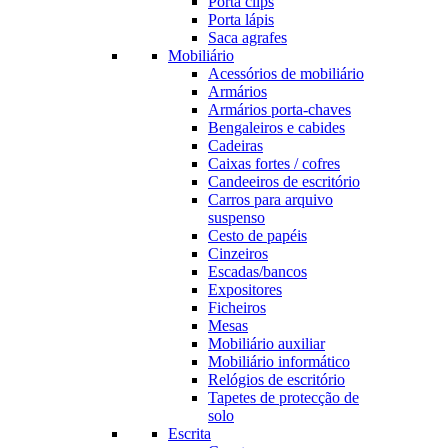
Porta clips
Porta lápis
Saca agrafes
Mobiliário
Acessórios de mobiliário
Armários
Armários porta-chaves
Bengaleiros e cabides
Cadeiras
Caixas fortes / cofres
Candeeiros de escritório
Carros para arquivo
suspenso
Cesto de papéis
Cinzeiros
Escadas/bancos
Expositores
Ficheiros
Mesas
Mobiliário auxiliar
Mobiliário informático
Relógios de escritório
Tapetes de protecção de
solo
Escrita