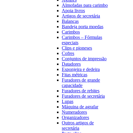
Almofadas para carimbo
Apoia livros
Artigos de secretária
Balanças
Bandeja porta moedas
Carimbos
Carimbos – Fórmulas
especiais
Clips e pioneses
Cofres
Conjuntos de impressão
Datadores
Esponjeira e dedeira
Fitas métricas
Furadores de grande
capacidade
Furadores de rebites
Furadores de secretária
Lupas
Máquina de agrafar
Numeradores
Organizadores
Outros artigos de
secretária