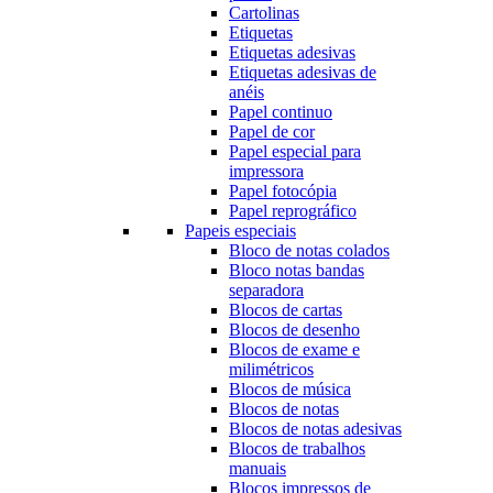
Cartolinas
Etiquetas
Etiquetas adesivas
Etiquetas adesivas de
anéis
Papel continuo
Papel de cor
Papel especial para
impressora
Papel fotocópia
Papel reprográfico
Papeis especiais
Bloco de notas colados
Bloco notas bandas
separadora
Blocos de cartas
Blocos de desenho
Blocos de exame e
milimétricos
Blocos de música
Blocos de notas
Blocos de notas adesivas
Blocos de trabalhos
manuais
Blocos impressos de