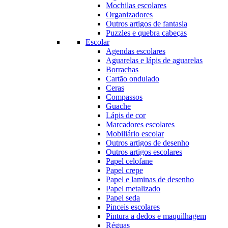
Mochilas escolares
Organizadores
Outros artigos de fantasia
Puzzles e quebra cabeças
Escolar
Agendas escolares
Aguarelas e lápis de aguarelas
Borrachas
Cartão ondulado
Ceras
Compassos
Guache
Lápis de cor
Marcadores escolares
Mobiliário escolar
Outros artigos de desenho
Outros artigos escolares
Papel celofane
Papel crepe
Papel e laminas de desenho
Papel metalizado
Papel seda
Pinceis escolares
Pintura a dedos e maquilhagem
Réguas