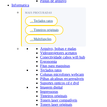
Pastas de arquivo
Informatica
MAIS PROCURADAS
Teclados ratos
Tinteiros originais
Multifunções
Arquivo, bolsas e malas
Videoprojetores acetatos
Conectividade cabos wifi hub
Ergonomia
Fitas para maquinas
Teclados ratos
Colunas microfones webcam
Pilhas alcalinas recarregáveis
Suportes opticos cd e dvd
Imagem digital
Impressoras
Tinteiros originais
Toners laser compatíveis
Toners laser originais