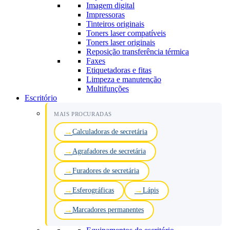
Imagem digital
Impressoras
Tinteiros originais
Toners laser compatíveis
Toners laser originais
Reposição transferência térmica
Faxes
Etiquetadoras e fitas
Limpeza e manutenção
Multifunções
Escritório
MAIS PROCURADAS
Calculadoras de secretária
Agrafadores de secretária
Furadores de secretária
Esferográficas
Lápis
Marcadores permanentes