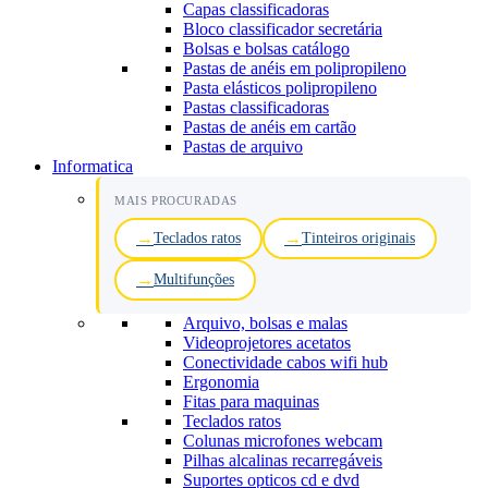
Capas classificadoras
Bloco classificador secretária
Bolsas e bolsas catálogo
Pastas de anéis em polipropileno
Pasta elásticos polipropileno
Pastas classificadoras
Pastas de anéis em cartão
Pastas de arquivo
Informatica
MAIS PROCURADAS
Teclados ratos
Tinteiros originais
Multifunções
Arquivo, bolsas e malas
Videoprojetores acetatos
Conectividade cabos wifi hub
Ergonomia
Fitas para maquinas
Teclados ratos
Colunas microfones webcam
Pilhas alcalinas recarregáveis
Suportes opticos cd e dvd