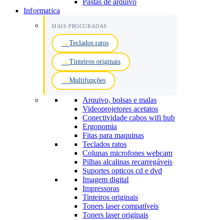
Pastas de arquivo
Informatica
MAIS PROCURADAS
Teclados ratos
Tinteiros originais
Multifunções
Arquivo, bolsas e malas
Videoprojetores acetatos
Conectividade cabos wifi hub
Ergonomia
Fitas para maquinas
Teclados ratos
Colunas microfones webcam
Pilhas alcalinas recarregáveis
Suportes opticos cd e dvd
Imagem digital
Impressoras
Tinteiros originais
Toners laser compatíveis
Toners laser originais