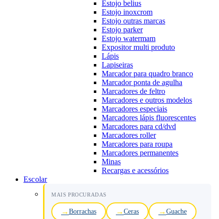
Estojo belius
Estojo inoxcrom
Estojo outras marcas
Estojo parker
Estojo watermam
Expositor multi produto
Lápis
Lapiseiras
Marcador para quadro branco
Marcador ponta de agulha
Marcadores de feltro
Marcadores e outros modelos
Marcadores especiais
Marcadores lápis fluorescentes
Marcadores para cd/dvd
Marcadores roller
Marcadores para roupa
Marcadores permanentes
Minas
Recargas e acessórios
Escolar
MAIS PROCURADAS
Borrachas
Ceras
Guache