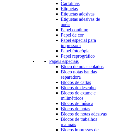
Cartolinas
Etiquetas
Etiquetas adesivas
Etiquetas adesivas de
anéis
Papel continuo
Papel de cor
Papel especial para
impressora
Papel fotocópia
Papel reprográfico
Papeis especiais
Bloco de notas colados
Bloco notas bandas
separadora
Blocos de cartas
Blocos de desenho
Blocos de exame e
milimétricos
Blocos de música
Blocos de notas
Blocos de notas adesivas
Blocos de trabalhos
manuais
Blocos impressos de