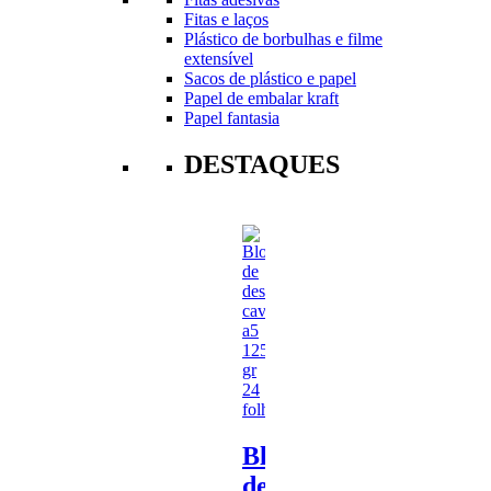
Fitas e laços
Plástico de borbulhas e filme
extensível
Sacos de plástico e papel
Papel de embalar kraft
Papel fantasia
DESTAQUES
Bloco
de