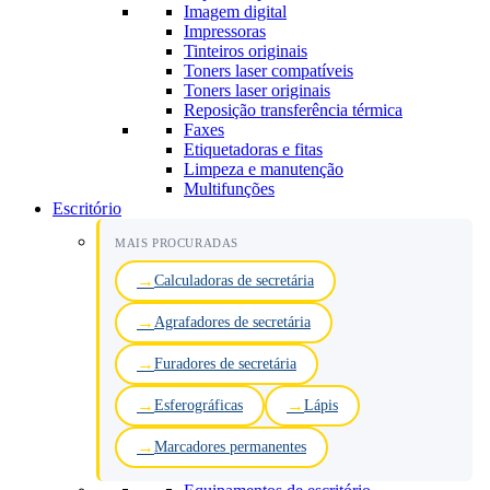
Imagem digital
Impressoras
Tinteiros originais
Toners laser compatíveis
Toners laser originais
Reposição transferência térmica
Faxes
Etiquetadoras e fitas
Limpeza e manutenção
Multifunções
Escritório
MAIS PROCURADAS
Calculadoras de secretária
Agrafadores de secretária
Furadores de secretária
Esferográficas
Lápis
Marcadores permanentes