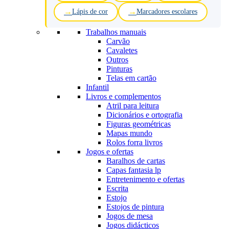
Lápis de cor
Marcadores escolares
Trabalhos manuais
Carvão
Cavaletes
Outros
Pinturas
Telas em cartão
Infantil
Livros e complementos
Atril para leitura
Dicionários e ortografia
Figuras geométricas
Mapas mundo
Rolos forra livros
Jogos e ofertas
Baralhos de cartas
Capas fantasia lp
Entretenimento e ofertas
Escrita
Estojo
Estojos de pintura
Jogos de mesa
Jogos didácticos