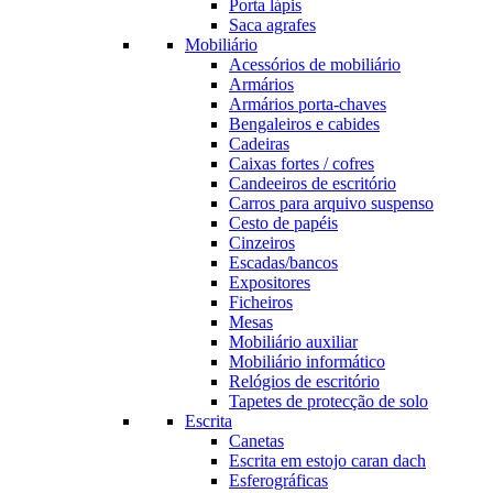
Porta lápis
Saca agrafes
Mobiliário
Acessórios de mobiliário
Armários
Armários porta-chaves
Bengaleiros e cabides
Cadeiras
Caixas fortes / cofres
Candeeiros de escritório
Carros para arquivo suspenso
Cesto de papéis
Cinzeiros
Escadas/bancos
Expositores
Ficheiros
Mesas
Mobiliário auxiliar
Mobiliário informático
Relógios de escritório
Tapetes de protecção de solo
Escrita
Canetas
Escrita em estojo caran dach
Esferográficas