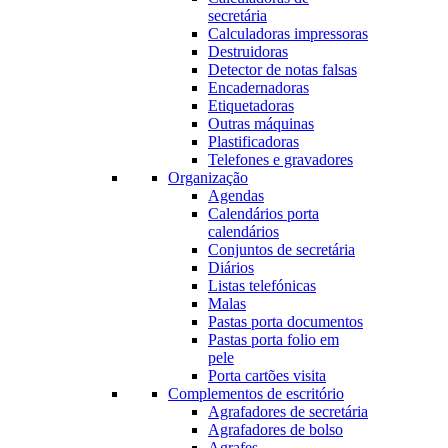
secretária
Calculadoras impressoras
Destruidoras
Detector de notas falsas
Encadernadoras
Etiquetadoras
Outras máquinas
Plastificadoras
Telefones e gravadores
Organização
Agendas
Calendários porta
calendários
Conjuntos de secretária
Diários
Listas telefónicas
Malas
Pastas porta documentos
Pastas porta folio em
pele
Porta cartões visita
Complementos de escritório
Agrafadores de secretária
Agrafadores de bolso
Agrafes