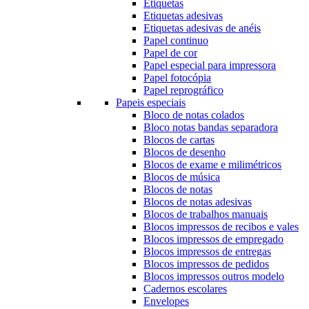
Etiquetas
Etiquetas adesivas
Etiquetas adesivas de anéis
Papel continuo
Papel de cor
Papel especial para impressora
Papel fotocópia
Papel reprográfico
Papeis especiais
Bloco de notas colados
Bloco notas bandas separadora
Blocos de cartas
Blocos de desenho
Blocos de exame e milimétricos
Blocos de música
Blocos de notas
Blocos de notas adesivas
Blocos de trabalhos manuais
Blocos impressos de recibos e vales
Blocos impressos de empregado
Blocos impressos de entregas
Blocos impressos de pedidos
Blocos impressos outros modelo
Cadernos escolares
Envelopes