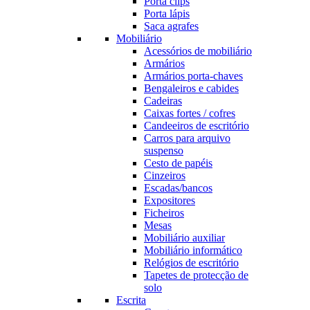
Porta clips
Porta lápis
Saca agrafes
Mobiliário
Acessórios de mobiliário
Armários
Armários porta-chaves
Bengaleiros e cabides
Cadeiras
Caixas fortes / cofres
Candeeiros de escritório
Carros para arquivo
suspenso
Cesto de papéis
Cinzeiros
Escadas/bancos
Expositores
Ficheiros
Mesas
Mobiliário auxiliar
Mobiliário informático
Relógios de escritório
Tapetes de protecção de
solo
Escrita