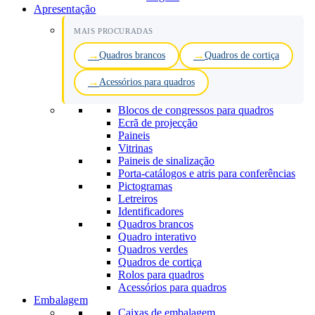
Apresentação
MAIS PROCURADAS
Quadros brancos
Quadros de cortiça
Acessórios para quadros
Blocos de congressos para quadros
Ecrã de projecção
Paineis
Vitrinas
Paineis de sinalização
Porta-catálogos e atris para conferências
Pictogramas
Letreiros
Identificadores
Quadros brancos
Quadro interativo
Quadros verdes
Quadros de cortiça
Rolos para quadros
Acessórios para quadros
Embalagem
Caixas de embalagem