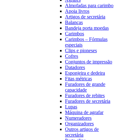
Almofadas para carimbo
Apoia livros
Artigos de secretária
Balanças
Bandeja porta moedas
Carimbos
Carimbos – Fórmulas
especiais
Clips e pioneses
Cofres
Conjuntos de impressão
Datadores
Esponjeira e dedeira
Fitas métricas
Furadores de grande
capacidade
Furadores de rebites
Furadores de secretária
Lupas
Máquina de agrafar
Numeradores
Organizadores
Outros artigos de
secretária