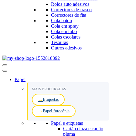
Rolos auto adesivos
Correctores de frasco
Correctores de fita
Cola baton
Cola em spray
Cola em tubo
Colas escolares
Tesouras
Outros adesivos
Menu
de
navegação
Papel
MAIS PROCURADAS
Etiquetas
Papel fotocópia
Papel e etiquetas
Cartão cinza e cartão
pluma