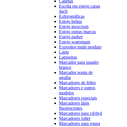
Canetas
Escrita em estojo caran
dach
Esferográficas
Estojo belius
Estojo inoxcrom
Estojo outras marcas
Estojo parker
Estojo watermam
Expositor multi produto
Lápis
Lapiseiras
Marcador para quadro
branco
Marcador ponta de
agulha
Marcadores de feltro
Marcadores e outros
modelos
Marcadores especiais
Marcadores lápis
fluorescentes
Marcadores para cd/dvd
Marcadores roller
Marcadores para roupa