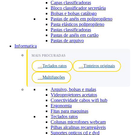
Capas classificadoras
Bloco classificador secretária
Bolsas e bolsas catálogo
Pastas de anéis em polipropileno
Pasta elásticos polipropileno
Pastas classificadoras
Pastas de anéis em cartão
Pastas de arquivo
Informatica
MAIS PROCURADAS
Teclados ratos
Tinteiros originais
Multifunções
Arquivo, bolsas e malas
Videoprojetores acetatos
Conectividade cabos wifi hub
Ergonomia
Fitas para maquinas
Teclados ratos
Colunas microfones webcam
Pilhas alcalinas recarregáveis
Suportes opticos cd e dvd