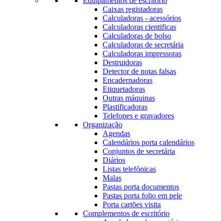
Equipamentos de escritório
Caixas registadoras
Calculadoras - acessórios
Calculadoras cientificas
Calculadoras de bolso
Calculadoras de secretária
Calculadoras impressoras
Destruidoras
Detector de notas falsas
Encadernadoras
Etiquetadoras
Outras máquinas
Plastificadoras
Telefones e gravadores
Organização
Agendas
Calendários porta calendários
Conjuntos de secretária
Diários
Listas telefónicas
Malas
Pastas porta documentos
Pastas porta folio em pele
Porta cartões visita
Complementos de escritório