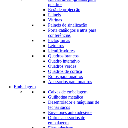
quadros
Ecrã de projecção
Paineis
Vitrinas
Paineis de sinalização
Porta-catálogos e atris para
conferências
Pictogramas
Letreiros
Identificadores
Quadros brancos
Quadro interativo
Quadros verdes
Quadros de cortiça
Rolos para quadros
Acessórios para quadros
Embalagem
Caixas de embalagem
Guilhotina metálica
Desenrolador e máquinas de
fechar sacos
Envelopes auto adesivos
Outros acessórios de
embalagem
Fitas adesivas