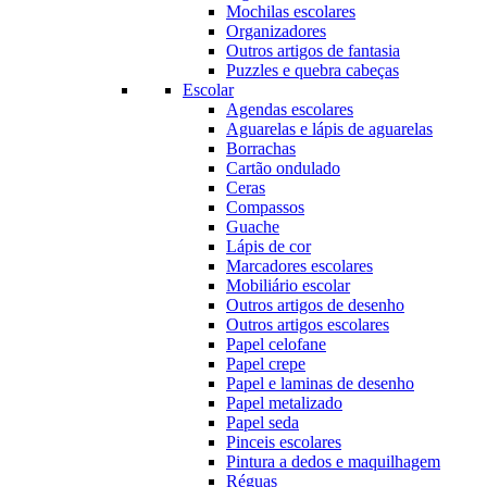
Mochilas escolares
Organizadores
Outros artigos de fantasia
Puzzles e quebra cabeças
Escolar
Agendas escolares
Aguarelas e lápis de aguarelas
Borrachas
Cartão ondulado
Ceras
Compassos
Guache
Lápis de cor
Marcadores escolares
Mobiliário escolar
Outros artigos de desenho
Outros artigos escolares
Papel celofane
Papel crepe
Papel e laminas de desenho
Papel metalizado
Papel seda
Pinceis escolares
Pintura a dedos e maquilhagem
Réguas