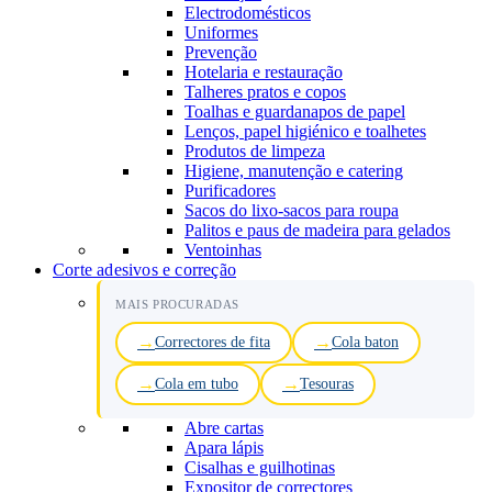
Electrodomésticos
Uniformes
Prevenção
Hotelaria e restauração
Talheres pratos e copos
Toalhas e guardanapos de papel
Lenços, papel higiénico e toalhetes
Produtos de limpeza
Higiene, manutenção e catering
Purificadores
Sacos do lixo-sacos para roupa
Palitos e paus de madeira para gelados
Ventoinhas
Corte adesivos e correção
MAIS PROCURADAS
Correctores de fita
Cola baton
Cola em tubo
Tesouras
Abre cartas
Apara lápis
Cisalhas e guilhotinas
Expositor de correctores