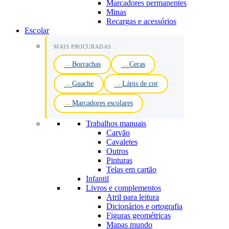
Marcadores permanentes
Minas
Recargas e acessórios
Escolar
MAIS PROCURADAS
Borrachas
Ceras
Guache
Lápis de cor
Marcadores escolares
Trabalhos manuais
Carvão
Cavaletes
Outros
Pinturas
Telas em cartão
Infantil
Livros e complementos
Atril para leitura
Dicionários e ortografia
Figuras geométricas
Mapas mundo