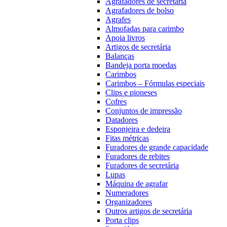
Agrafadores de secretária
Agrafadores de bolso
Agrafes
Almofadas para carimbo
Apoia livros
Artigos de secretária
Balanças
Bandeja porta moedas
Carimbos
Carimbos – Fórmulas especiais
Clips e pioneses
Cofres
Conjuntos de impressão
Datadores
Esponjeira e dedeira
Fitas métricas
Furadores de grande capacidade
Furadores de rebites
Furadores de secretária
Lupas
Máquina de agrafar
Numeradores
Organizadores
Outros artigos de secretária
Porta clips