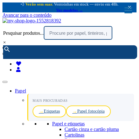
💨
Verão sem suar.
Ventoinhas em stock — envio em 48h.
×
Ver modelos →
Avançar para o conteúdo
Pesquisar produtos...
×
encomendar por telefone :
216 003 523
(chamada rede fixa nacional)
Papel
MAIS PROCURADAS
Etiquetas
Papel fotocópia
Papel e etiquetas
Cartão cinza e cartão pluma
Cartolinas