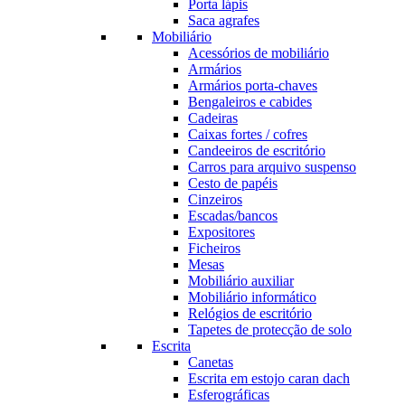
Porta lápis
Saca agrafes
Mobiliário
Acessórios de mobiliário
Armários
Armários porta-chaves
Bengaleiros e cabides
Cadeiras
Caixas fortes / cofres
Candeeiros de escritório
Carros para arquivo suspenso
Cesto de papéis
Cinzeiros
Escadas/bancos
Expositores
Ficheiros
Mesas
Mobiliário auxiliar
Mobiliário informático
Relógios de escritório
Tapetes de protecção de solo
Escrita
Canetas
Escrita em estojo caran dach
Esferográficas