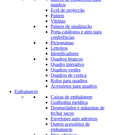
quadros
Ecrã de projecção
Paineis
Vitrinas
Paineis de sinalização
Porta-catálogos e atris para
conferências
Pictogramas
Letreiros
Identificadores
Quadros brancos
Quadro interativo
Quadros verdes
Quadros de cortiça
Rolos para quadros
Acessórios para quadros
Embalagem
Caixas de embalagem
Guilhotina metálica
Desenrolador e máquinas de
fechar sacos
Envelopes auto adesivos
Outros acessórios de
embalagem
Fitas adesivas