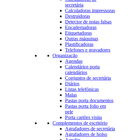
secretária
Calculadoras impressoras
Destruidoras
Detector de notas falsas
Encadernadoras
Etiquetadoras
Outras máquinas
Plastificadoras
Telefones e gravadores
Organização
Agendas
Calendários porta
calendários
Conjuntos de secretária
Diários
Listas telefónicas
Malas
Pastas porta documentos
Pastas porta folio em
pele
Porta cartões visita
Complementos de escritório
Agrafadores de secretária
Agrafadores de bolso
Agrafes