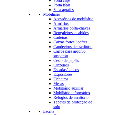
Porta clips
Porta lápis
Saca agrafes
Mobiliário
Acessórios de mobiliário
Armários
Armários porta-chaves
Bengaleiros e cabides
Cadeiras
Caixas fortes / cofres
Candeeiros de escritório
Carros para arquivo
suspenso
Cesto de papéis
Cinzeiros
Escadas/bancos
Expositores
Ficheiros
Mesas
Mobiliário auxiliar
Mobiliário informático
Relógios de escritório
Tapetes de protecção de
solo
Escrita