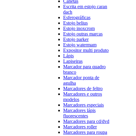
Canetas
Escrita em estojo caran
dach
Esferográficas
Estojo belius
Estojo inoxcrom
Estojo outras marcas
Estojo parker
Estojo watermam
Expositor multi produto
Lápis
Lapiseiras
Marcador para quadro
branco
Marcador ponta de
agulha
Marcadores de feltro
Marcadores e outros
modelos
Marcadores especiais
Marcadores lápis
fluorescentes
Marcadores para cd/dvd
Marcadores roller
Marcadores para roupa