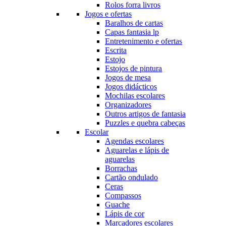
Rolos forra livros
Jogos e ofertas
Baralhos de cartas
Capas fantasia lp
Entretenimento e ofertas
Escrita
Estojo
Estojos de pintura
Jogos de mesa
Jogos didácticos
Mochilas escolares
Organizadores
Outros artigos de fantasia
Puzzles e quebra cabeças
Escolar
Agendas escolares
Aguarelas e lápis de
aguarelas
Borrachas
Cartão ondulado
Ceras
Compassos
Guache
Lápis de cor
Marcadores escolares