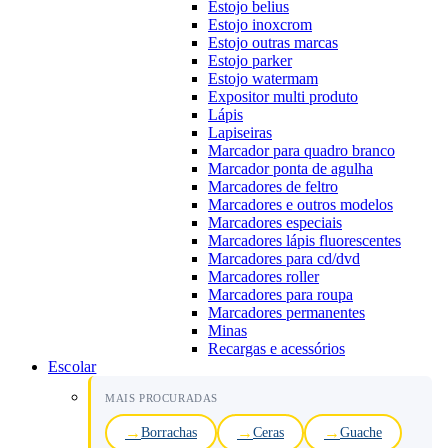
Estojo belius
Estojo inoxcrom
Estojo outras marcas
Estojo parker
Estojo watermam
Expositor multi produto
Lápis
Lapiseiras
Marcador para quadro branco
Marcador ponta de agulha
Marcadores de feltro
Marcadores e outros modelos
Marcadores especiais
Marcadores lápis fluorescentes
Marcadores para cd/dvd
Marcadores roller
Marcadores para roupa
Marcadores permanentes
Minas
Recargas e acessórios
Escolar
MAIS PROCURADAS
Borrachas
Ceras
Guache