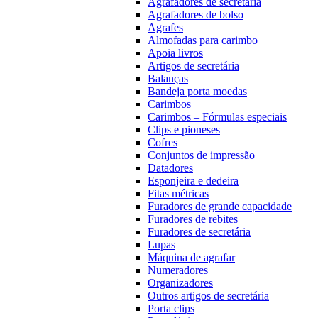
Agrafadores de secretária
Agrafadores de bolso
Agrafes
Almofadas para carimbo
Apoia livros
Artigos de secretária
Balanças
Bandeja porta moedas
Carimbos
Carimbos – Fórmulas especiais
Clips e pioneses
Cofres
Conjuntos de impressão
Datadores
Esponjeira e dedeira
Fitas métricas
Furadores de grande capacidade
Furadores de rebites
Furadores de secretária
Lupas
Máquina de agrafar
Numeradores
Organizadores
Outros artigos de secretária
Porta clips