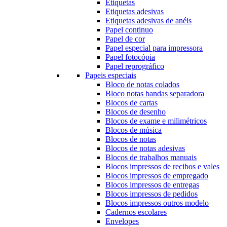
Etiquetas
Etiquetas adesivas
Etiquetas adesivas de anéis
Papel continuo
Papel de cor
Papel especial para impressora
Papel fotocópia
Papel reprográfico
Papeis especiais
Bloco de notas colados
Bloco notas bandas separadora
Blocos de cartas
Blocos de desenho
Blocos de exame e milimétricos
Blocos de música
Blocos de notas
Blocos de notas adesivas
Blocos de trabalhos manuais
Blocos impressos de recibos e vales
Blocos impressos de empregado
Blocos impressos de entregas
Blocos impressos de pedidos
Blocos impressos outros modelo
Cadernos escolares
Envelopes