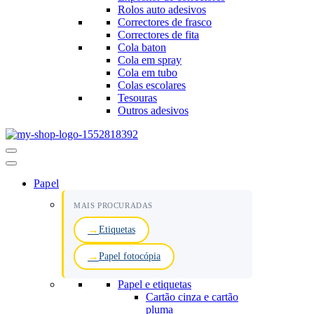
Rolos auto adesivos
Correctores de frasco
Correctores de fita
Cola baton
Cola em spray
Cola em tubo
Colas escolares
Tesouras
Outros adesivos
Menu
de
navegação
Papel
MAIS PROCURADAS
Etiquetas
Papel fotocópia
Papel e etiquetas
Cartão cinza e cartão
pluma