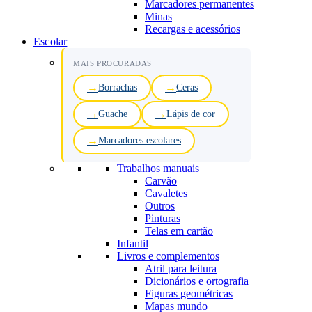
Marcadores permanentes
Minas
Recargas e acessórios
Escolar
MAIS PROCURADAS
Borrachas
Ceras
Guache
Lápis de cor
Marcadores escolares
Trabalhos manuais
Carvão
Cavaletes
Outros
Pinturas
Telas em cartão
Infantil
Livros e complementos
Atril para leitura
Dicionários e ortografia
Figuras geométricas
Mapas mundo