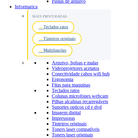
Pastas de arquivo
Informatica
MAIS PROCURADAS
Teclados ratos
Tinteiros originais
Multifunções
Arquivo, bolsas e malas
Videoprojetores acetatos
Conectividade cabos wifi hub
Ergonomia
Fitas para maquinas
Teclados ratos
Colunas microfones webcam
Pilhas alcalinas recarregáveis
Suportes opticos cd e dvd
Imagem digital
Impressoras
Tinteiros originais
Toners laser compatíveis
Toners laser originais