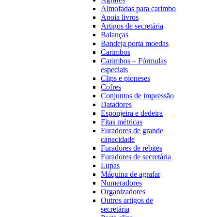
Almofadas para carimbo
Apoia livros
Artigos de secretária
Balanças
Bandeja porta moedas
Carimbos
Carimbos – Fórmulas
especiais
Clips e pioneses
Cofres
Conjuntos de impressão
Datadores
Esponjeira e dedeira
Fitas métricas
Furadores de grande
capacidade
Furadores de rebites
Furadores de secretária
Lupas
Máquina de agrafar
Numeradores
Organizadores
Outros artigos de
secretária