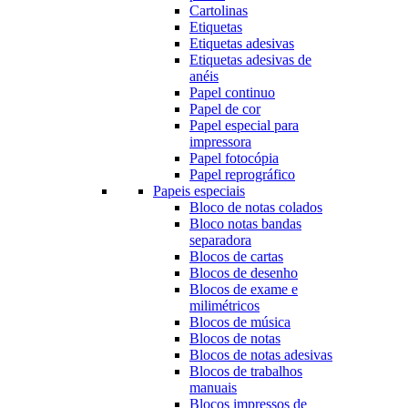
Cartolinas
Etiquetas
Etiquetas adesivas
Etiquetas adesivas de
anéis
Papel continuo
Papel de cor
Papel especial para
impressora
Papel fotocópia
Papel reprográfico
Papeis especiais
Bloco de notas colados
Bloco notas bandas
separadora
Blocos de cartas
Blocos de desenho
Blocos de exame e
milimétricos
Blocos de música
Blocos de notas
Blocos de notas adesivas
Blocos de trabalhos
manuais
Blocos impressos de