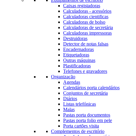
Equipamentos de escritório
Caixas registadoras
Calculadoras - acessórios
Calculadoras cientificas
Calculadoras de bolso
Calculadoras de secretária
Calculadoras impressoras
Destruidoras
Detector de notas falsas
Encadernadoras
Etiquetadoras
Outras máquinas
Plastificadoras
Telefones e gravadores
Organização
Agendas
Calendários porta calendários
Conjuntos de secretária
Diários
Listas telefónicas
Malas
Pastas porta documentos
Pastas porta folio em pele
Porta cartões visita
Complementos de escritório