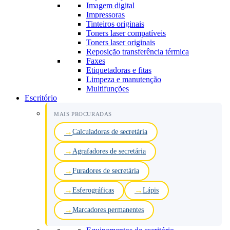
Imagem digital
Impressoras
Tinteiros originais
Toners laser compatíveis
Toners laser originais
Reposição transferência térmica
Faxes
Etiquetadoras e fitas
Limpeza e manutenção
Multifunções
Escritório
MAIS PROCURADAS
Calculadoras de secretária
Agrafadores de secretária
Furadores de secretária
Esferográficas
Lápis
Marcadores permanentes