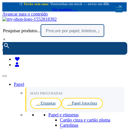
💨
Verão sem suar.
Ventoinhas em stock — envio em 48h.
×
Ver modelos →
Avançar para o conteúdo
Pesquisar produtos...
×
encomendar por telefone :
216 003 523
(chamada rede fixa nacional)
Papel
MAIS PROCURADAS
Etiquetas
Papel fotocópia
Papel e etiquetas
Cartão cinza e cartão pluma
Cartolinas