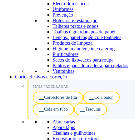
Electrodomésticos
Uniformes
Prevenção
Hotelaria e restauração
Talheres pratos e copos
Toalhas e guardanapos de papel
Lenços, papel higiénico e toalhetes
Produtos de limpeza
Higiene, manutenção e catering
Purificadores
Sacos do lixo-sacos para roupa
Palitos e paus de madeira para gelados
Ventoinhas
Corte adesivos e correção
MAIS PROCURADAS
Correctores de fita
Cola baton
Cola em tubo
Tesouras
Abre cartas
Apara lápis
Cisalhas e guilhotinas
Expositor de correctores