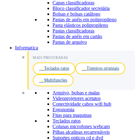
Capas classificadoras
Bloco classificador secretária
Bolsas e bolsas catálogo
Pastas de anéis em polipropileno
Pasta elásticos polipropileno
Pastas classificadoras
Pastas de anéis em cartão
Pastas de arquivo
Informatica
MAIS PROCURADAS
Teclados ratos
Tinteiros originais
Multifunções
Arquivo, bolsas e malas
Videoprojetores acetatos
Conectividade cabos wifi hub
Ergonomia
Fitas para maquinas
Teclados ratos
Colunas microfones webcam
Pilhas alcalinas recarregáveis
Suportes opticos cd e dvd