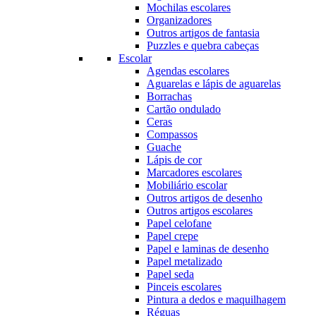
Mochilas escolares
Organizadores
Outros artigos de fantasia
Puzzles e quebra cabeças
Escolar
Agendas escolares
Aguarelas e lápis de aguarelas
Borrachas
Cartão ondulado
Ceras
Compassos
Guache
Lápis de cor
Marcadores escolares
Mobiliário escolar
Outros artigos de desenho
Outros artigos escolares
Papel celofane
Papel crepe
Papel e laminas de desenho
Papel metalizado
Papel seda
Pinceis escolares
Pintura a dedos e maquilhagem
Réguas