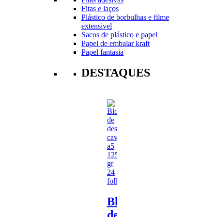
Fitas e laços
Plástico de borbulhas e filme
extensível
Sacos de plástico e papel
Papel de embalar kraft
Papel fantasia
DESTAQUES
Bloco
de