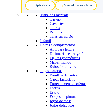
Lápis de cor
Marcadores escolares
Trabalhos manuais
Carvão
Cavaletes
Outros
Pinturas
Telas em cartão
Infantil
Livros e complementos
Atril para leitura
Dicionários e ortografia
Figuras geométricas
Mapas mundo
Rolos forra livros
Jogos e ofertas
Baralhos de cartas
Capas fantasia lp
Entretenimento e ofertas
Escrita
Estojo
Estojos de pintura
Jogos de mesa
Jogos didácticos