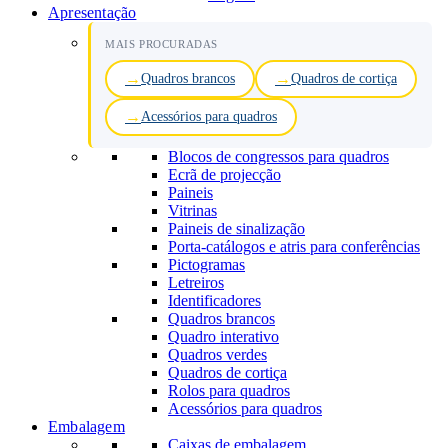
Apresentação
MAIS PROCURADAS
Quadros brancos
Quadros de cortiça
Acessórios para quadros
Blocos de congressos para quadros
Ecrã de projecção
Paineis
Vitrinas
Paineis de sinalização
Porta-catálogos e atris para conferências
Pictogramas
Letreiros
Identificadores
Quadros brancos
Quadro interativo
Quadros verdes
Quadros de cortiça
Rolos para quadros
Acessórios para quadros
Embalagem
Caixas de embalagem