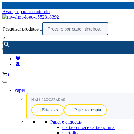
Avançar para o conteúdo
Pesquisar produtos...
×
encomendar por telefone :
216 003 523
(chamada rede fixa nacional)
Carrinho
0
Papel
MAIS PROCURADAS
Etiquetas
Papel fotocópia
Papel e etiquetas
Cartão cinza e cartão pluma
Cartolinas