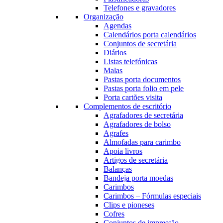
Telefones e gravadores
Organização
Agendas
Calendários porta calendários
Conjuntos de secretária
Diários
Listas telefónicas
Malas
Pastas porta documentos
Pastas porta folio em pele
Porta cartões visita
Complementos de escritório
Agrafadores de secretária
Agrafadores de bolso
Agrafes
Almofadas para carimbo
Apoia livros
Artigos de secretária
Balanças
Bandeja porta moedas
Carimbos
Carimbos – Fórmulas especiais
Clips e pioneses
Cofres
Conjuntos de impressão