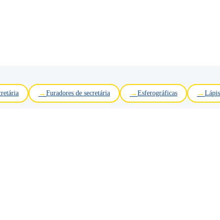
retária
Furadores de secretária
Esferográficas
Lápis