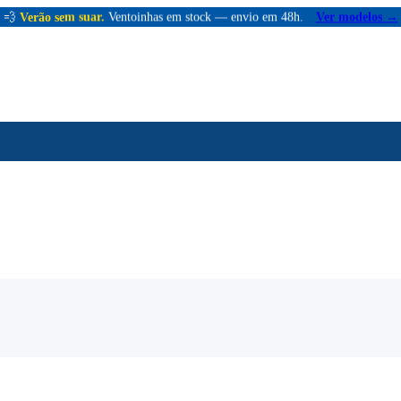
💨
Verão sem suar.
Ventoinhas em stock — envio em 48h.
Ver modelos →