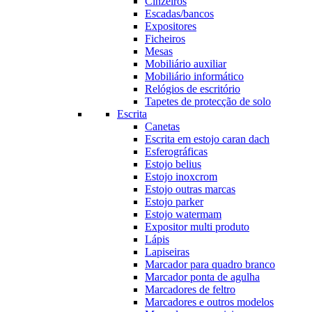
Cinzeiros
Escadas/bancos
Expositores
Ficheiros
Mesas
Mobiliário auxiliar
Mobiliário informático
Relógios de escritório
Tapetes de protecção de solo
Escrita
Canetas
Escrita em estojo caran dach
Esferográficas
Estojo belius
Estojo inoxcrom
Estojo outras marcas
Estojo parker
Estojo watermam
Expositor multi produto
Lápis
Lapiseiras
Marcador para quadro branco
Marcador ponta de agulha
Marcadores de feltro
Marcadores e outros modelos