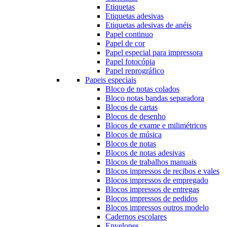
Etiquetas
Etiquetas adesivas
Etiquetas adesivas de anéis
Papel continuo
Papel de cor
Papel especial para impressora
Papel fotocópia
Papel reprográfico
Papeis especiais
Bloco de notas colados
Bloco notas bandas separadora
Blocos de cartas
Blocos de desenho
Blocos de exame e milimétricos
Blocos de música
Blocos de notas
Blocos de notas adesivas
Blocos de trabalhos manuais
Blocos impressos de recibos e vales
Blocos impressos de empregado
Blocos impressos de entregas
Blocos impressos de pedidos
Blocos impressos outros modelo
Cadernos escolares
Envelopes