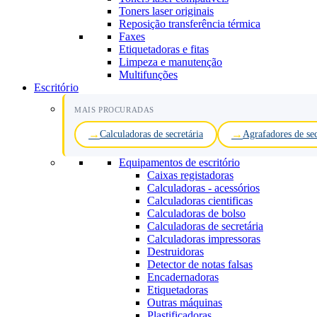
Toners laser originais
Reposição transferência térmica
Faxes
Etiquetadoras e fitas
Limpeza e manutenção
Multifunções
Escritório
MAIS PROCURADAS
Calculadoras de secretária
Agrafadores de sec
Equipamentos de escritório
Caixas registadoras
Calculadoras - acessórios
Calculadoras cientificas
Calculadoras de bolso
Calculadoras de secretária
Calculadoras impressoras
Destruidoras
Detector de notas falsas
Encadernadoras
Etiquetadoras
Outras máquinas
Plastificadoras