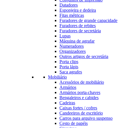
Datadores
Esponjeira e dedeira
Fitas métricas
Furadores de grande capacidade
Furadores de rebites
Furadores de secretária
Lupas
Máquina de agrafar
Numeradores
Organizadores
Outros artigos de secretária
Porta clips
Porta lápis
Saca agrafes
Mobiliário
Acessórios de mobiliário
Armários
Armários porta-chaves
Bengaleiros e cabides
Cadeiras
Caixas fortes / cofres
Candeeiros de escritório
Carros para arquivo suspenso
Cesto de papéis