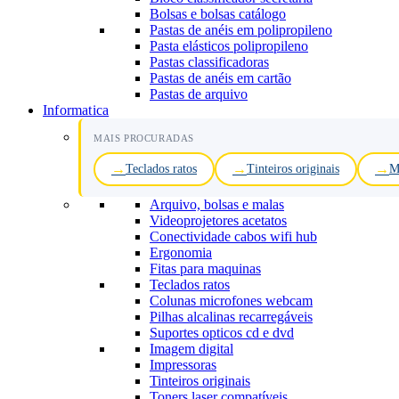
Bolsas e bolsas catálogo
Pastas de anéis em polipropileno
Pasta elásticos polipropileno
Pastas classificadoras
Pastas de anéis em cartão
Pastas de arquivo
Informatica
MAIS PROCURADAS
Teclados ratos
Tinteiros originais
M
Arquivo, bolsas e malas
Videoprojetores acetatos
Conectividade cabos wifi hub
Ergonomia
Fitas para maquinas
Teclados ratos
Colunas microfones webcam
Pilhas alcalinas recarregáveis
Suportes opticos cd e dvd
Imagem digital
Impressoras
Tinteiros originais
Toners laser compatíveis