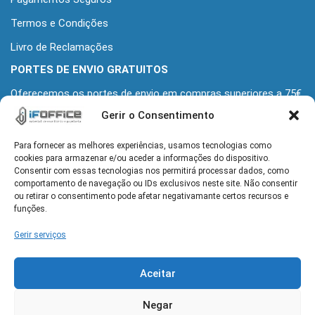
Termos e Condições
Livro de Reclamações
PORTES DE ENVIO GRATUITOS
Oferecemos os portes de envio em compras superiores a 75€
+iva
Gerir o Consentimento
Para fornecer as melhores experiências, usamos tecnologias como
MORADA
cookies para armazenar e/ou aceder a informações do dispositivo.
Alameda Grupo Desportivo Alcochetense 139
Consentir com essas tecnologias nos permitirá processar dados, como
2890-110 Alcochete
comportamento de navegação ou IDs exclusivos neste site. Não consentir
ou retirar o consentimento pode afetar negativamante certos recursos e
funções.
HORÁRIO
Gerir serviços
Seg-Sex: 9h-13h e 14h-18h
Aceitar
CONTACTOS
geral@ifoffice.pt
| 960 064 173
Negar
(rede móvel nacional)