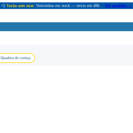
💨
Verão sem suar.
Ventoinhas em stock — envio em 48h.
Ver modelos →
Quadros de cortiça