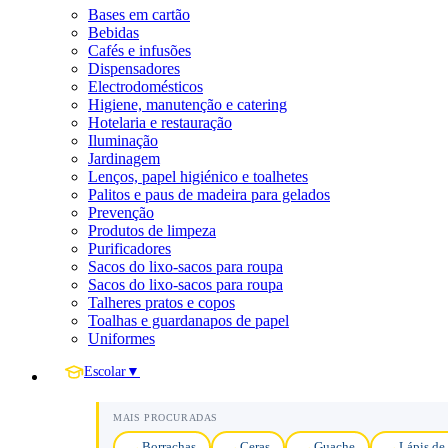
Bases em cartão
Bebidas
Cafés e infusões
Dispensadores
Electrodomésticos
Higiene, manutenção e catering
Hotelaria e restauração
Iluminação
Jardinagem
Lenços, papel higiénico e toalhetes
Palitos e paus de madeira para gelados
Prevenção
Produtos de limpeza
Purificadores
Sacos do lixo-sacos para roupa
Sacos do lixo-sacos para roupa
Talheres pratos e copos
Toalhas e guardanapos de papel
Uniformes
Escolar
▼
MAIS PROCURADAS
Borrachas
Ceras
Guache
Lápis de