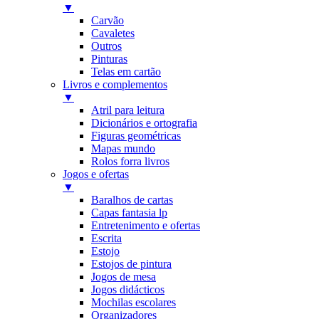
▼
Carvão
Cavaletes
Outros
Pinturas
Telas em cartão
Livros e complementos
▼
Atril para leitura
Dicionários e ortografia
Figuras geométricas
Mapas mundo
Rolos forra livros
Jogos e ofertas
▼
Baralhos de cartas
Capas fantasia lp
Entretenimento e ofertas
Escrita
Estojo
Estojos de pintura
Jogos de mesa
Jogos didácticos
Mochilas escolares
Organizadores