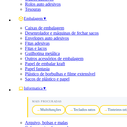
Rolos auto adesivos
Tesouras
Embalagem
▼
Caixas de embalagem
Desenrolador e máquinas de fechar sacos
Envelopes auto adesivos
Fitas adesivas
Fitas e laços
Guilhotina metálica
Outros acessórios de embalagem
Papel de embalar kraft
Papel fantasia
Plástico de borbulhas e filme extensível
Sacos de plástico e papel
Informatica
▼
MAIS PROCURADAS
Multifunções
Teclados ratos
Tinteiros or
Arquivo, bolsas e malas