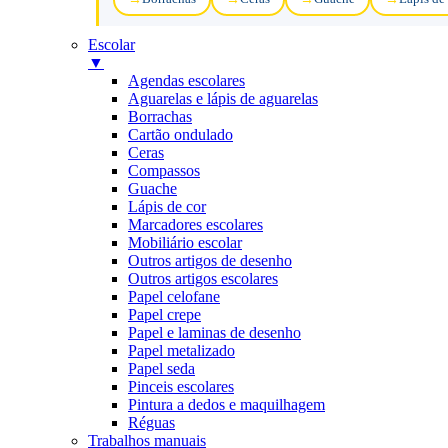
Escolar
▼
Agendas escolares
Aguarelas e lápis de aguarelas
Borrachas
Cartão ondulado
Ceras
Compassos
Guache
Lápis de cor
Marcadores escolares
Mobiliário escolar
Outros artigos de desenho
Outros artigos escolares
Papel celofane
Papel crepe
Papel e laminas de desenho
Papel metalizado
Papel seda
Pinceis escolares
Pintura a dedos e maquilhagem
Réguas
Trabalhos manuais