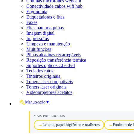
Colunas microfones webcam
Conectividade cabos wifi hub
Ergonomia
Etiquetadoras e fitas
Faxes
Fitas para maquinas
Imagem digital
Impressoras
Limpeza e manutenção
Multifunções
Pilhas alcalinas recarregáveis
Reposição transferência térmica
Suportes opticos cd e dvd
Teclados ratos
Tinteiros originais
Toners laser compatíveis
Toners laser originais
Videoprojetores acetatos
Manutenção
▼
MAIS PROCURADAS
Lenços, papel higiénico e toalhetes
Produtos de 