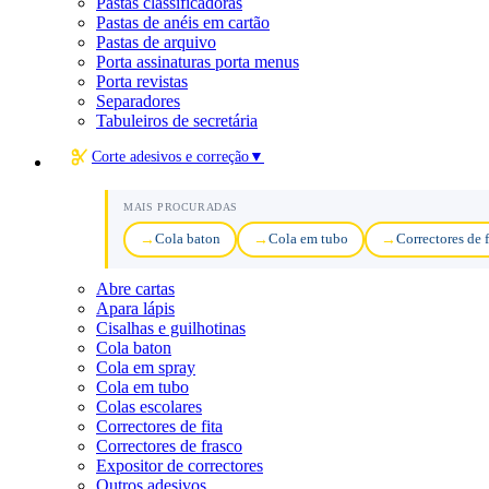
Pastas classificadoras
Pastas de anéis em cartão
Pastas de arquivo
Porta assinaturas porta menus
Porta revistas
Separadores
Tabuleiros de secretária
Corte adesivos e correção
▼
MAIS PROCURADAS
Cola baton
Cola em tubo
Correctores de f
Abre cartas
Apara lápis
Cisalhas e guilhotinas
Cola baton
Cola em spray
Cola em tubo
Colas escolares
Correctores de fita
Correctores de frasco
Expositor de correctores
Outros adesivos