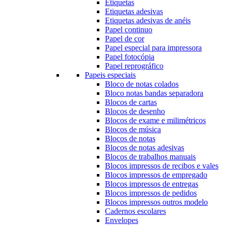
Etiquetas
Etiquetas adesivas
Etiquetas adesivas de anéis
Papel continuo
Papel de cor
Papel especial para impressora
Papel fotocópia
Papel reprográfico
Papeis especiais
Bloco de notas colados
Bloco notas bandas separadora
Blocos de cartas
Blocos de desenho
Blocos de exame e milimétricos
Blocos de música
Blocos de notas
Blocos de notas adesivas
Blocos de trabalhos manuais
Blocos impressos de recibos e vales
Blocos impressos de empregado
Blocos impressos de entregas
Blocos impressos de pedidos
Blocos impressos outros modelo
Cadernos escolares
Envelopes