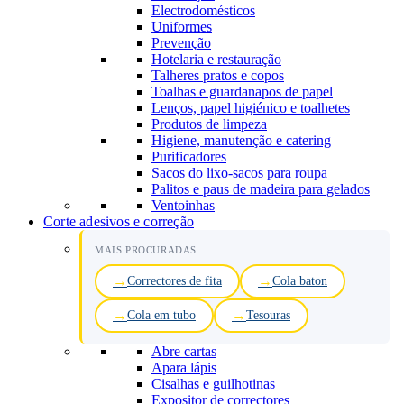
Electrodomésticos
Uniformes
Prevenção
Hotelaria e restauração
Talheres pratos e copos
Toalhas e guardanapos de papel
Lenços, papel higiénico e toalhetes
Produtos de limpeza
Higiene, manutenção e catering
Purificadores
Sacos do lixo-sacos para roupa
Palitos e paus de madeira para gelados
Ventoinhas
Corte adesivos e correção
MAIS PROCURADAS
Correctores de fita
Cola baton
Cola em tubo
Tesouras
Abre cartas
Apara lápis
Cisalhas e guilhotinas
Expositor de correctores