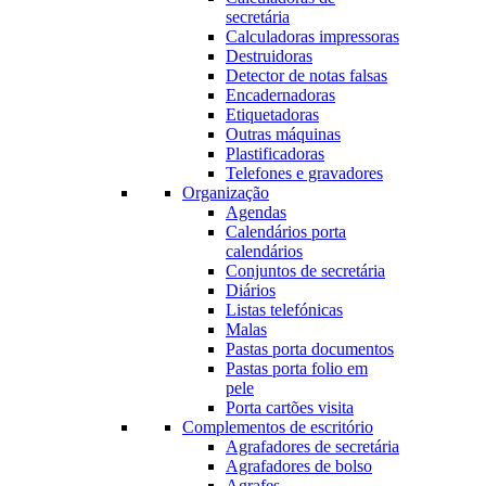
secretária
Calculadoras impressoras
Destruidoras
Detector de notas falsas
Encadernadoras
Etiquetadoras
Outras máquinas
Plastificadoras
Telefones e gravadores
Organização
Agendas
Calendários porta
calendários
Conjuntos de secretária
Diários
Listas telefónicas
Malas
Pastas porta documentos
Pastas porta folio em
pele
Porta cartões visita
Complementos de escritório
Agrafadores de secretária
Agrafadores de bolso
Agrafes