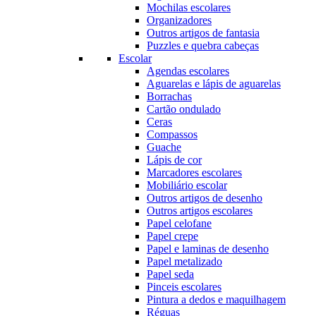
Mochilas escolares
Organizadores
Outros artigos de fantasia
Puzzles e quebra cabeças
Escolar
Agendas escolares
Aguarelas e lápis de aguarelas
Borrachas
Cartão ondulado
Ceras
Compassos
Guache
Lápis de cor
Marcadores escolares
Mobiliário escolar
Outros artigos de desenho
Outros artigos escolares
Papel celofane
Papel crepe
Papel e laminas de desenho
Papel metalizado
Papel seda
Pinceis escolares
Pintura a dedos e maquilhagem
Réguas