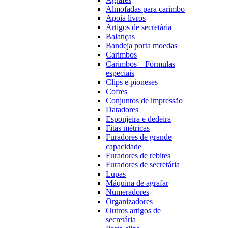
Almofadas para carimbo
Apoia livros
Artigos de secretária
Balanças
Bandeja porta moedas
Carimbos
Carimbos – Fórmulas
especiais
Clips e pioneses
Cofres
Conjuntos de impressão
Datadores
Esponjeira e dedeira
Fitas métricas
Furadores de grande
capacidade
Furadores de rebites
Furadores de secretária
Lupas
Máquina de agrafar
Numeradores
Organizadores
Outros artigos de
secretária