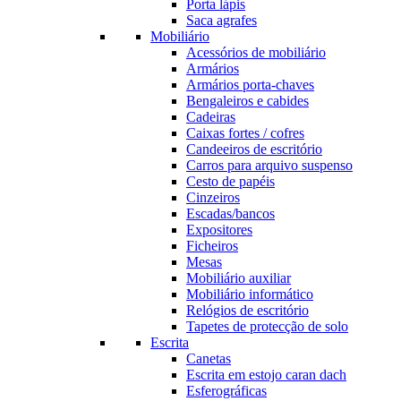
Porta lápis
Saca agrafes
Mobiliário
Acessórios de mobiliário
Armários
Armários porta-chaves
Bengaleiros e cabides
Cadeiras
Caixas fortes / cofres
Candeeiros de escritório
Carros para arquivo suspenso
Cesto de papéis
Cinzeiros
Escadas/bancos
Expositores
Ficheiros
Mesas
Mobiliário auxiliar
Mobiliário informático
Relógios de escritório
Tapetes de protecção de solo
Escrita
Canetas
Escrita em estojo caran dach
Esferográficas