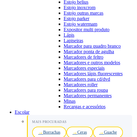
Estojo belius
Estojo inoxcrom
Estojo outras marcas
Estojo parker
Estojo watermam
Expositor multi produto
Lápis
Lapiseiras
Marcador para quadro branco
Marcador ponta de agulha
Marcadores de feltro
Marcadores e outros modelos
Marcadores especiais
Marcadores lápis fluorescentes
Marcadores para cd/dvd
Marcadores roller
Marcadores para roupa
Marcadores permanentes
Minas
Recargas e acessórios
Escolar
MAIS PROCURADAS
Borrachas
Ceras
Guache