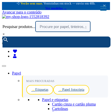
💨
Verão sem suar.
Ventoinhas em stock — envio em 48h.
×
Ver modelos →
Avançar para o conteúdo
Pesquisar produtos...
×
encomendar por telefone :
216 003 523
(chamada rede fixa nacional)
Papel
MAIS PROCURADAS
Etiquetas
Papel fotocópia
Papel e etiquetas
Cartão cinza e cartão pluma
Cartolinas