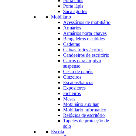
Porta clips
Porta lápis
Saca agrafes
Mobiliário
Acessórios de mobiliário
Armários
Armários porta-chaves
Bengaleiros e cabides
Cadeiras
Caixas fortes / cofres
Candeeiros de escritório
Carros para arquivo
suspenso
Cesto de papéis
Cinzeiros
Escadas/bancos
Expositores
Ficheiros
Mesas
Mobiliário auxiliar
Mobiliário informático
Relógios de escritório
Tapetes de protecção de
solo
Escrita