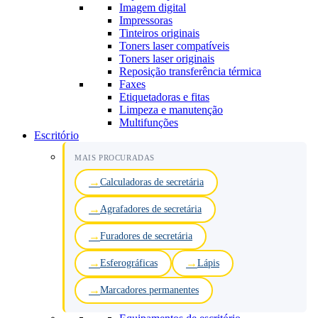
Imagem digital
Impressoras
Tinteiros originais
Toners laser compatíveis
Toners laser originais
Reposição transferência térmica
Faxes
Etiquetadoras e fitas
Limpeza e manutenção
Multifunções
Escritório
MAIS PROCURADAS
Calculadoras de secretária
Agrafadores de secretária
Furadores de secretária
Esferográficas
Lápis
Marcadores permanentes