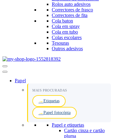
Rolos auto adesivos
Correctores de frasco
Correctores de fita
Cola baton
Cola em spray
Cola em tubo
Colas escolares
Tesouras
Outros adesivos
Menu
de
navegação
Papel
MAIS PROCURADAS
Etiquetas
Papel fotocópia
Papel e etiquetas
Cartão cinza e cartão
pluma