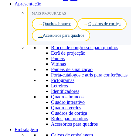
Apresentação
MAIS PROCURADAS
Quadros brancos
Quadros de cortiça
Acessórios para quadros
Blocos de congressos para quadros
Ecrã de projecção
Paineis
Vitrinas
Paineis de sinalização
Porta-catálogos e atris para conferências
Pictogramas
Letreiros
Identificadores
Quadros brancos
Quadro interativo
Quadros verdes
Quadros de cortiça
Rolos para quadros
Acessórios para quadros
Embalagem
Caixas de embalagem