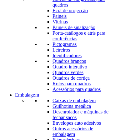
quadros
Ecrã de projecção
Paineis
Vitrinas
Paineis de sinalização
Porta-catálogos e atris para
conferências
Pictogramas
Letreiros
Identificadores
Quadros brancos
Quadro interativo
Quadros verdes
Quadros de cortiça
Rolos para quadros
Acessórios para quadros
Embalagem
Caixas de embalagem
Guilhotina metálica
Desenrolador e máquinas de
fechar sacos
Envelopes auto adesivos
Outros acessórios de
embalagem
Fitas adesivas