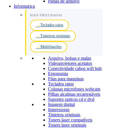
Pastas de arquivo
Informatica
MAIS PROCURADAS
Teclados ratos
Tinteiros originais
Multifunções
Arquivo, bolsas e malas
Videoprojetores acetatos
Conectividade cabos wifi hub
Ergonomia
Fitas para maquinas
Teclados ratos
Colunas microfones webcam
Pilhas alcalinas recarregáveis
Suportes opticos cd e dvd
Imagem digital
Impressoras
Tinteiros originais
Toners laser compatíveis
Toners laser originais