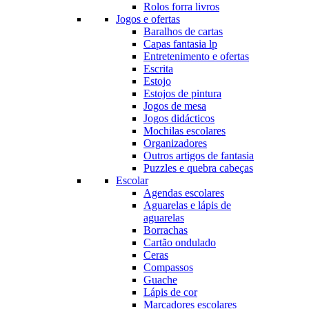
Rolos forra livros
Jogos e ofertas
Baralhos de cartas
Capas fantasia lp
Entretenimento e ofertas
Escrita
Estojo
Estojos de pintura
Jogos de mesa
Jogos didácticos
Mochilas escolares
Organizadores
Outros artigos de fantasia
Puzzles e quebra cabeças
Escolar
Agendas escolares
Aguarelas e lápis de
aguarelas
Borrachas
Cartão ondulado
Ceras
Compassos
Guache
Lápis de cor
Marcadores escolares