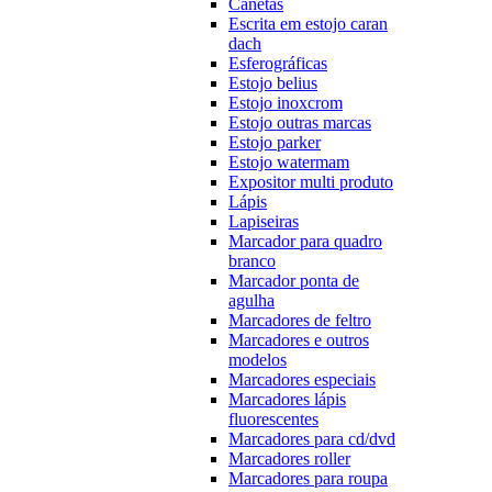
Canetas
Escrita em estojo caran
dach
Esferográficas
Estojo belius
Estojo inoxcrom
Estojo outras marcas
Estojo parker
Estojo watermam
Expositor multi produto
Lápis
Lapiseiras
Marcador para quadro
branco
Marcador ponta de
agulha
Marcadores de feltro
Marcadores e outros
modelos
Marcadores especiais
Marcadores lápis
fluorescentes
Marcadores para cd/dvd
Marcadores roller
Marcadores para roupa