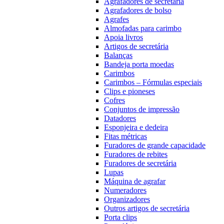
Agrafadores de secretária
Agrafadores de bolso
Agrafes
Almofadas para carimbo
Apoia livros
Artigos de secretária
Balanças
Bandeja porta moedas
Carimbos
Carimbos – Fórmulas especiais
Clips e pioneses
Cofres
Conjuntos de impressão
Datadores
Esponjeira e dedeira
Fitas métricas
Furadores de grande capacidade
Furadores de rebites
Furadores de secretária
Lupas
Máquina de agrafar
Numeradores
Organizadores
Outros artigos de secretária
Porta clips