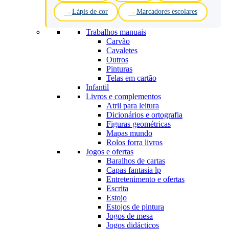
Lápis de cor
Marcadores escolares
Trabalhos manuais
Carvão
Cavaletes
Outros
Pinturas
Telas em cartão
Infantil
Livros e complementos
Atril para leitura
Dicionários e ortografia
Figuras geométricas
Mapas mundo
Rolos forra livros
Jogos e ofertas
Baralhos de cartas
Capas fantasia lp
Entretenimento e ofertas
Escrita
Estojo
Estojos de pintura
Jogos de mesa
Jogos didácticos