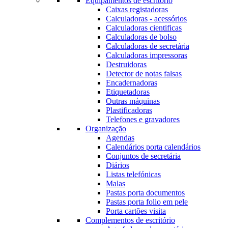
Equipamentos de escritório
Caixas registadoras
Calculadoras - acessórios
Calculadoras cientificas
Calculadoras de bolso
Calculadoras de secretária
Calculadoras impressoras
Destruidoras
Detector de notas falsas
Encadernadoras
Etiquetadoras
Outras máquinas
Plastificadoras
Telefones e gravadores
Organização
Agendas
Calendários porta calendários
Conjuntos de secretária
Diários
Listas telefónicas
Malas
Pastas porta documentos
Pastas porta folio em pele
Porta cartões visita
Complementos de escritório