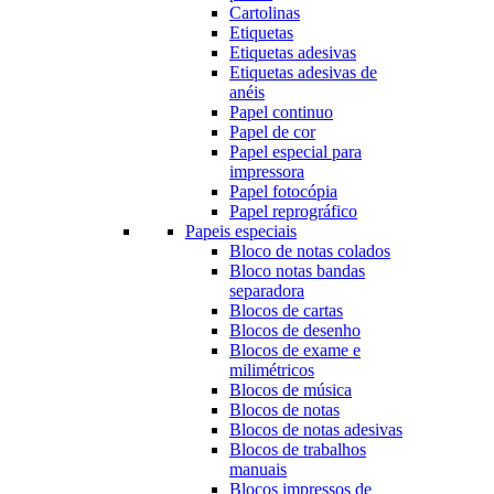
Cartolinas
Etiquetas
Etiquetas adesivas
Etiquetas adesivas de
anéis
Papel continuo
Papel de cor
Papel especial para
impressora
Papel fotocópia
Papel reprográfico
Papeis especiais
Bloco de notas colados
Bloco notas bandas
separadora
Blocos de cartas
Blocos de desenho
Blocos de exame e
milimétricos
Blocos de música
Blocos de notas
Blocos de notas adesivas
Blocos de trabalhos
manuais
Blocos impressos de