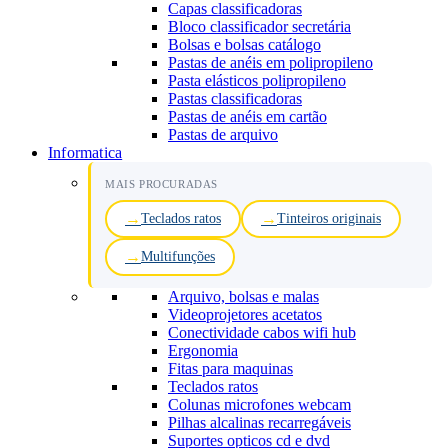
Capas classificadoras
Bloco classificador secretária
Bolsas e bolsas catálogo
Pastas de anéis em polipropileno
Pasta elásticos polipropileno
Pastas classificadoras
Pastas de anéis em cartão
Pastas de arquivo
Informatica
MAIS PROCURADAS
Teclados ratos
Tinteiros originais
Multifunções
Arquivo, bolsas e malas
Videoprojetores acetatos
Conectividade cabos wifi hub
Ergonomia
Fitas para maquinas
Teclados ratos
Colunas microfones webcam
Pilhas alcalinas recarregáveis
Suportes opticos cd e dvd