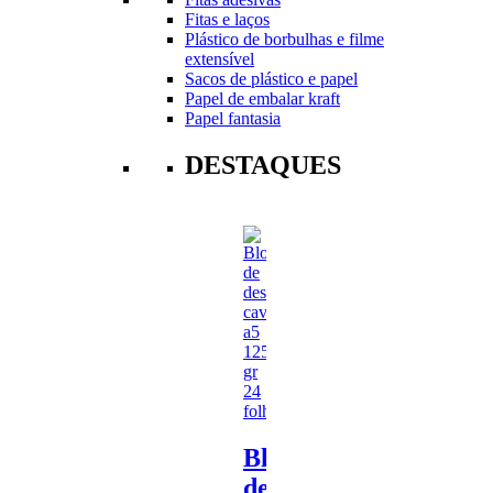
Fitas e laços
Plástico de borbulhas e filme
extensível
Sacos de plástico e papel
Papel de embalar kraft
Papel fantasia
DESTAQUES
Bloco
de