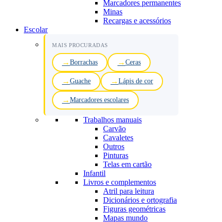
Marcadores permanentes
Minas
Recargas e acessórios
Escolar
MAIS PROCURADAS
Borrachas
Ceras
Guache
Lápis de cor
Marcadores escolares
Trabalhos manuais
Carvão
Cavaletes
Outros
Pinturas
Telas em cartão
Infantil
Livros e complementos
Atril para leitura
Dicionários e ortografia
Figuras geométricas
Mapas mundo