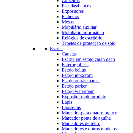
Cinzeiros
Escadas/bancos
Expositores
Ficheiros
Mesas
Mobiliário auxiliar
Mobiliário informático
Relógios de escritório
Tapetes de protecção de solo
Escrita
Canetas
Escrita em estojo caran dach
Esferográficas
Estojo belius
Estojo inoxcrom
Estojo outras marcas
Estojo parker
Estojo watermam
Expositor multi produto
Lápis
Lapiseiras
Marcador para quadro branco
Marcador ponta de agulha
Marcadores de feltro
Marcadores e outros modelos