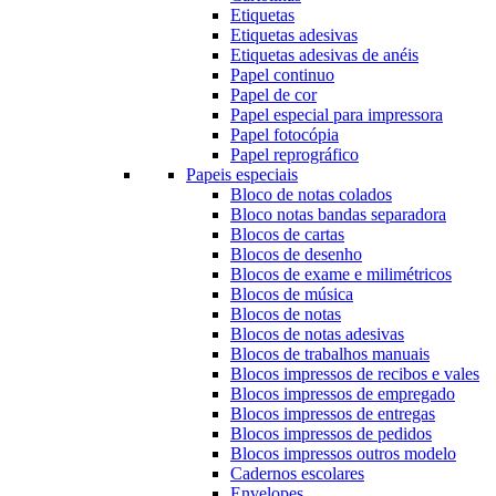
Etiquetas
Etiquetas adesivas
Etiquetas adesivas de anéis
Papel continuo
Papel de cor
Papel especial para impressora
Papel fotocópia
Papel reprográfico
Papeis especiais
Bloco de notas colados
Bloco notas bandas separadora
Blocos de cartas
Blocos de desenho
Blocos de exame e milimétricos
Blocos de música
Blocos de notas
Blocos de notas adesivas
Blocos de trabalhos manuais
Blocos impressos de recibos e vales
Blocos impressos de empregado
Blocos impressos de entregas
Blocos impressos de pedidos
Blocos impressos outros modelo
Cadernos escolares
Envelopes