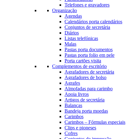
Telefones e gravadores
Organização
Agendas
Calendários porta calendários
Conjuntos de secretária
Diários
Listas telefónicas
Malas
Pastas porta documentos
Pastas porta folio em pele
Porta cartões visita
Complementos de escritório
Agrafadores de secretária
Agrafadores de bolso
Agrafes
Almofadas para carimbo
Apoia livros
Artigos de secretária
Balanças
Bandeja porta moedas
Carimbos
Carimbos – Fórmulas especiais
Clips e pioneses
Cofres
Conjuntos de impressão