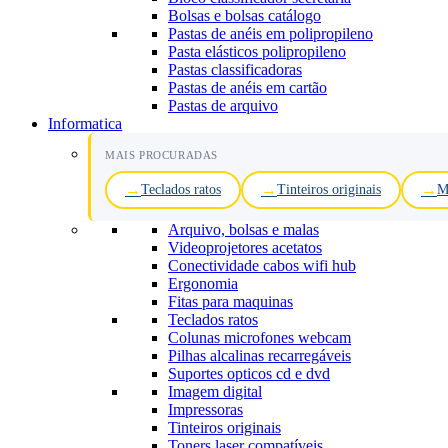
Bolsas e bolsas catálogo
Pastas de anéis em polipropileno
Pasta elásticos polipropileno
Pastas classificadoras
Pastas de anéis em cartão
Pastas de arquivo
Informatica
MAIS PROCURADAS
Teclados ratos
Tinteiros originais
M
Arquivo, bolsas e malas
Videoprojetores acetatos
Conectividade cabos wifi hub
Ergonomia
Fitas para maquinas
Teclados ratos
Colunas microfones webcam
Pilhas alcalinas recarregáveis
Suportes opticos cd e dvd
Imagem digital
Impressoras
Tinteiros originais
Toners laser compatíveis