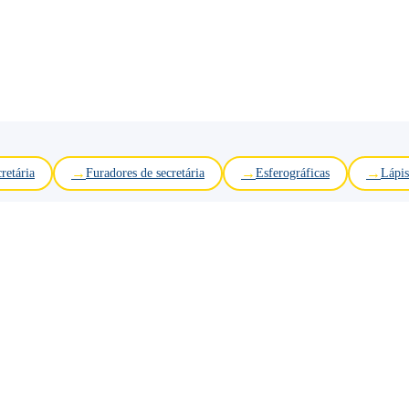
retária
Furadores de secretária
Esferográficas
Lápis