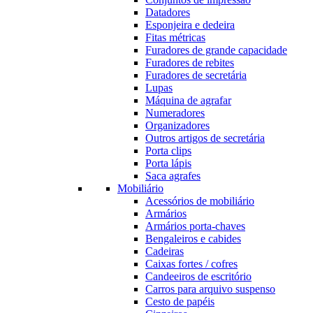
Datadores
Esponjeira e dedeira
Fitas métricas
Furadores de grande capacidade
Furadores de rebites
Furadores de secretária
Lupas
Máquina de agrafar
Numeradores
Organizadores
Outros artigos de secretária
Porta clips
Porta lápis
Saca agrafes
Mobiliário
Acessórios de mobiliário
Armários
Armários porta-chaves
Bengaleiros e cabides
Cadeiras
Caixas fortes / cofres
Candeeiros de escritório
Carros para arquivo suspenso
Cesto de papéis