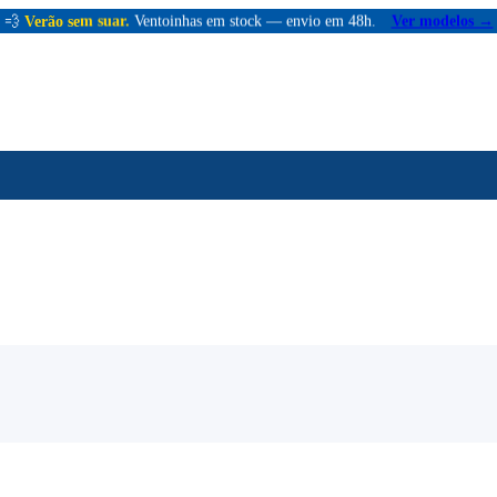
💨
Verão sem suar.
Ventoinhas em stock — envio em 48h.
Ver modelos →