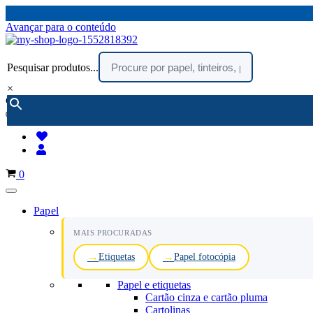
Avançar para o conteúdo
Pesquisar produtos...
×
encomendar por telefone :
216 003 523
(chamada rede fixa nacional)
Carrinho
0
Papel
MAIS PROCURADAS
Etiquetas
Papel fotocópia
Papel e etiquetas
Cartão cinza e cartão pluma
Cartolinas