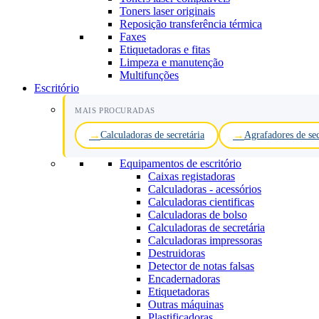
Toners laser originais
Reposição transferência térmica
Faxes
Etiquetadoras e fitas
Limpeza e manutenção
Multifunções
Escritório
MAIS PROCURADAS
Calculadoras de secretária
Agrafadores de sec
Equipamentos de escritório
Caixas registadoras
Calculadoras - acessórios
Calculadoras cientificas
Calculadoras de bolso
Calculadoras de secretária
Calculadoras impressoras
Destruidoras
Detector de notas falsas
Encadernadoras
Etiquetadoras
Outras máquinas
Plastificadoras