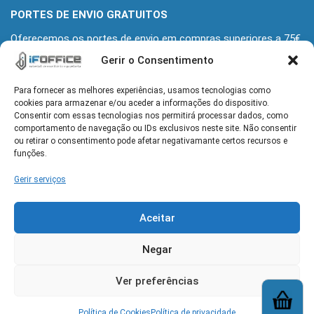
PORTES DE ENVIO GRATUITOS
Oferecemos os portes de envio em compras superiores a 75€
+iva
Gerir o Consentimento
Para fornecer as melhores experiências, usamos tecnologias como
MORADA
cookies para armazenar e/ou aceder a informações do dispositivo.
Alameda Grupo Desportivo Alcochetense 139
Consentir com essas tecnologias nos permitirá processar dados, como
2890-110 Alcochete
comportamento de navegação ou IDs exclusivos neste site. Não consentir
ou retirar o consentimento pode afetar negativamante certos recursos e
funções.
HORÁRIO
Gerir serviços
Seg-Sex: 9h-13h e 14h-18h
Aceitar
CONTACTOS
geral@ifoffice.pt
| 960 064 173
Negar
(rede móvel nacional)
Ver preferências
Política de Cookies
Política de privacidade