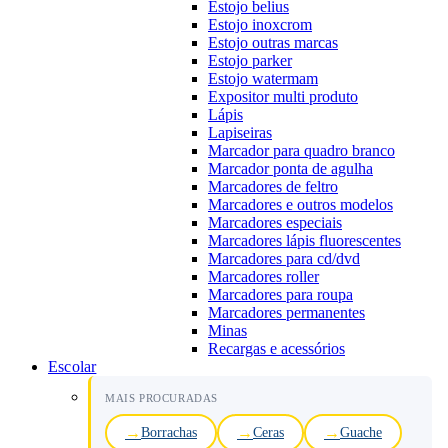
Estojo belius
Estojo inoxcrom
Estojo outras marcas
Estojo parker
Estojo watermam
Expositor multi produto
Lápis
Lapiseiras
Marcador para quadro branco
Marcador ponta de agulha
Marcadores de feltro
Marcadores e outros modelos
Marcadores especiais
Marcadores lápis fluorescentes
Marcadores para cd/dvd
Marcadores roller
Marcadores para roupa
Marcadores permanentes
Minas
Recargas e acessórios
Escolar
MAIS PROCURADAS
Borrachas
Ceras
Guache