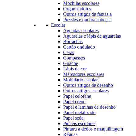
Mochilas escolares
Organizadores
Outros artigos de fantasia
Puzzles e quebra cabeças
Escolar
Agendas escolares
Aguarelas e lápis de aguarelas
Borrachas
Cartão ondulado
Ceras
Compassos
Guache
Lápis de cor
Marcadores escolares
Mobiliário escolar
Outros artigos de desenho
Outros artigos escolares
Papel celofane
Papel crepe
Papel e laminas de desenho
Papel metalizado
Papel seda
Pinceis escolares
Pintura a dedos e maquilhagem
Réguas