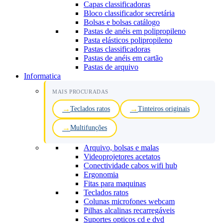
Capas classificadoras
Bloco classificador secretária
Bolsas e bolsas catálogo
Pastas de anéis em polipropileno
Pasta elásticos polipropileno
Pastas classificadoras
Pastas de anéis em cartão
Pastas de arquivo
Informatica
MAIS PROCURADAS
Teclados ratos
Tinteiros originais
Multifunções
Arquivo, bolsas e malas
Videoprojetores acetatos
Conectividade cabos wifi hub
Ergonomia
Fitas para maquinas
Teclados ratos
Colunas microfones webcam
Pilhas alcalinas recarregáveis
Suportes opticos cd e dvd