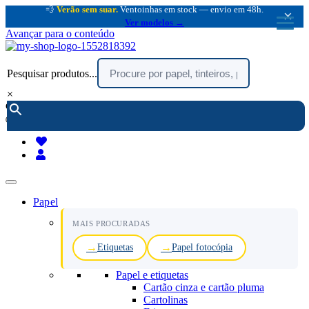
💨
Verão sem suar.
Ventoinhas em stock — envio em 48h.
×
Ver modelos →
Avançar para o conteúdo
Pesquisar produtos...
×
encomendar por telefone :
216 003 523
(chamada rede fixa nacional)
Papel
MAIS PROCURADAS
Etiquetas
Papel fotocópia
Papel e etiquetas
Cartão cinza e cartão pluma
Cartolinas