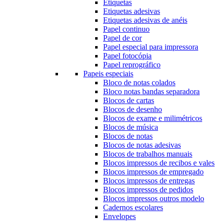
Etiquetas
Etiquetas adesivas
Etiquetas adesivas de anéis
Papel continuo
Papel de cor
Papel especial para impressora
Papel fotocópia
Papel reprográfico
Papeis especiais
Bloco de notas colados
Bloco notas bandas separadora
Blocos de cartas
Blocos de desenho
Blocos de exame e milimétricos
Blocos de música
Blocos de notas
Blocos de notas adesivas
Blocos de trabalhos manuais
Blocos impressos de recibos e vales
Blocos impressos de empregado
Blocos impressos de entregas
Blocos impressos de pedidos
Blocos impressos outros modelo
Cadernos escolares
Envelopes