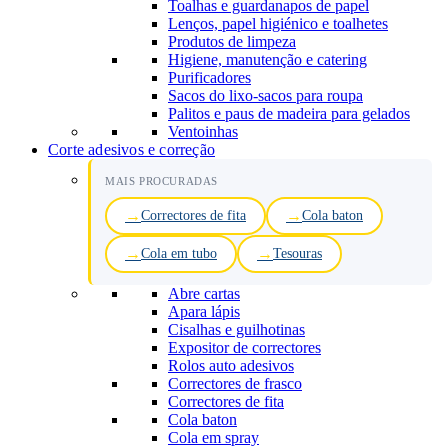
Toalhas e guardanapos de papel
Lenços, papel higiénico e toalhetes
Produtos de limpeza
Higiene, manutenção e catering
Purificadores
Sacos do lixo-sacos para roupa
Palitos e paus de madeira para gelados
Ventoinhas
Corte adesivos e correção
MAIS PROCURADAS
Correctores de fita
Cola baton
Cola em tubo
Tesouras
Abre cartas
Apara lápis
Cisalhas e guilhotinas
Expositor de correctores
Rolos auto adesivos
Correctores de frasco
Correctores de fita
Cola baton
Cola em spray