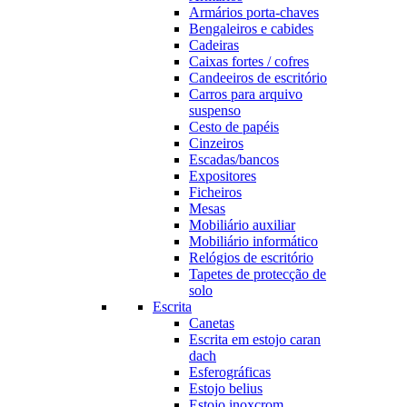
Armários porta-chaves
Bengaleiros e cabides
Cadeiras
Caixas fortes / cofres
Candeeiros de escritório
Carros para arquivo
suspenso
Cesto de papéis
Cinzeiros
Escadas/bancos
Expositores
Ficheiros
Mesas
Mobiliário auxiliar
Mobiliário informático
Relógios de escritório
Tapetes de protecção de
solo
Escrita
Canetas
Escrita em estojo caran
dach
Esferográficas
Estojo belius
Estojo inoxcrom