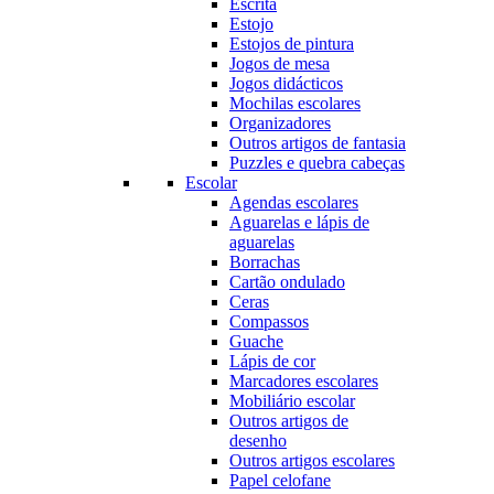
Escrita
Estojo
Estojos de pintura
Jogos de mesa
Jogos didácticos
Mochilas escolares
Organizadores
Outros artigos de fantasia
Puzzles e quebra cabeças
Escolar
Agendas escolares
Aguarelas e lápis de
aguarelas
Borrachas
Cartão ondulado
Ceras
Compassos
Guache
Lápis de cor
Marcadores escolares
Mobiliário escolar
Outros artigos de
desenho
Outros artigos escolares
Papel celofane