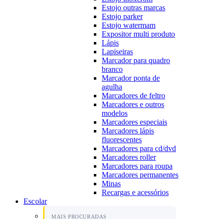
Estojo outras marcas
Estojo parker
Estojo watermam
Expositor multi produto
Lápis
Lapiseiras
Marcador para quadro
branco
Marcador ponta de
agulha
Marcadores de feltro
Marcadores e outros
modelos
Marcadores especiais
Marcadores lápis
fluorescentes
Marcadores para cd/dvd
Marcadores roller
Marcadores para roupa
Marcadores permanentes
Minas
Recargas e acessórios
Escolar
MAIS PROCURADAS