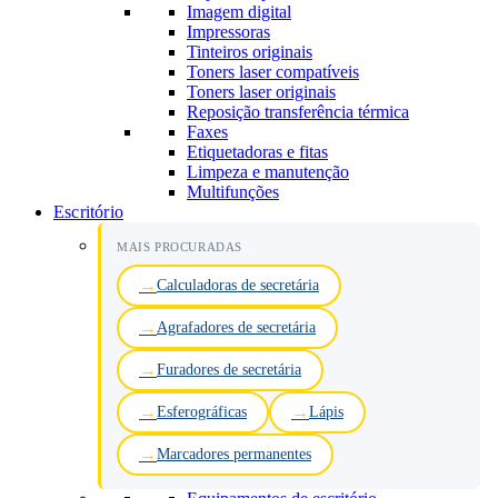
Imagem digital
Impressoras
Tinteiros originais
Toners laser compatíveis
Toners laser originais
Reposição transferência térmica
Faxes
Etiquetadoras e fitas
Limpeza e manutenção
Multifunções
Escritório
MAIS PROCURADAS
Calculadoras de secretária
Agrafadores de secretária
Furadores de secretária
Esferográficas
Lápis
Marcadores permanentes