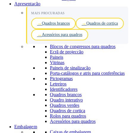
Apresentação
MAIS PROCURADAS
Quadros brancos
Quadros de cortiça
Acessórios para quadros
Blocos de congressos para quadros
Ecrã de projecção
Paineis
Vitrinas
Paineis de sinalização
Porta-catálogos e atris para conferências
Pictogramas
Letreiros
Identificadores
Quadros brancos
Quadro interativo
Quadros verdes
Quadros de cortiça
Rolos para quadros
Acessórios para quadros
Embalagem
Caixas de embalagem