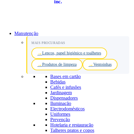
inc.
Manutenção
MAIS PROCURADAS
Lenços, papel higiénico e toalhetes
Produtos de limpeza
Ventoinhas
Bases em cartão
Bebidas
Cafés e infusões
Jardinagem
Dispensadores
Iluminação
Electrodomésticos
Uniformes
Prevenção
Hotelaria e restauração
Talheres pratos e copos