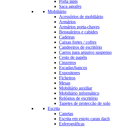
Porta lápis
Saca agrafes
Mobiliário
Acessórios de mobiliário
Armários
Armários porta-chaves
Bengaleiros e cabides
Cadeiras
Caixas fortes / cofres
Candeeiros de escritório
Carros para arquivo suspenso
Cesto de papéis
Cinzeiros
Escadas/bancos
Expositores
Ficheiros
Mesas
Mobiliário auxiliar
Mobiliário informático
Relógios de escritório
Tapetes de protecção de solo
Escrita
Canetas
Escrita em estojo caran dach
Esferográficas