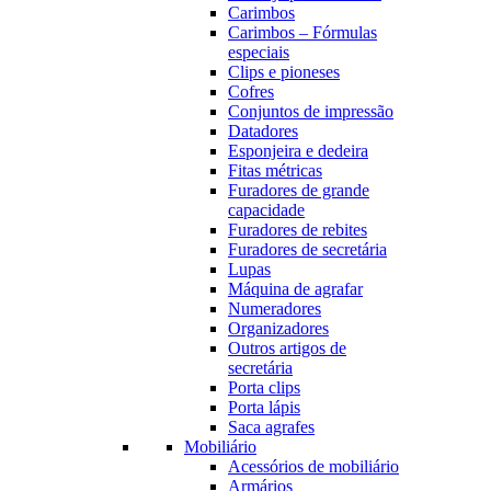
Carimbos
Carimbos – Fórmulas
especiais
Clips e pioneses
Cofres
Conjuntos de impressão
Datadores
Esponjeira e dedeira
Fitas métricas
Furadores de grande
capacidade
Furadores de rebites
Furadores de secretária
Lupas
Máquina de agrafar
Numeradores
Organizadores
Outros artigos de
secretária
Porta clips
Porta lápis
Saca agrafes
Mobiliário
Acessórios de mobiliário
Armários