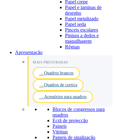
Papel crepe
Papel e laminas de
desenho
Papel metalizado
Papel seda
Pinceis escolares
Pintura a dedos e
maquilhagem
Réguas
Apresentação
MAIS PROCURADAS
Quadros brancos
Quadros de cortiça
Acessórios para quadros
Blocos de congressos para
quadros
Ecrã de projecção
Paineis
Vitrinas
Paineis de sinalização