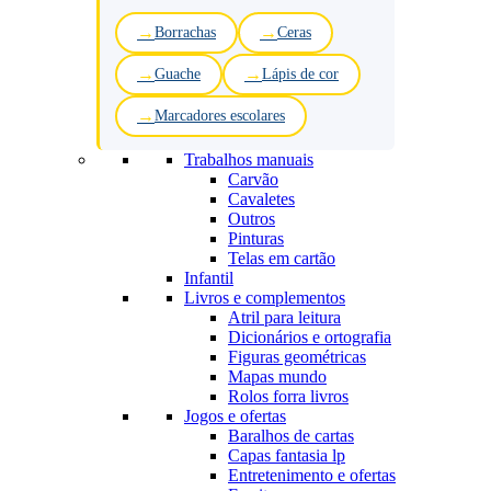
Borrachas
Ceras
Guache
Lápis de cor
Marcadores escolares
Trabalhos manuais
Carvão
Cavaletes
Outros
Pinturas
Telas em cartão
Infantil
Livros e complementos
Atril para leitura
Dicionários e ortografia
Figuras geométricas
Mapas mundo
Rolos forra livros
Jogos e ofertas
Baralhos de cartas
Capas fantasia lp
Entretenimento e ofertas