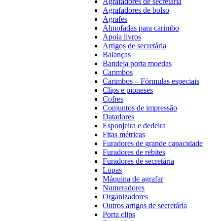
Agrafadores de secretária
Agrafadores de bolso
Agrafes
Almofadas para carimbo
Apoia livros
Artigos de secretária
Balanças
Bandeja porta moedas
Carimbos
Carimbos – Fórmulas especiais
Clips e pioneses
Cofres
Conjuntos de impressão
Datadores
Esponjeira e dedeira
Fitas métricas
Furadores de grande capacidade
Furadores de rebites
Furadores de secretária
Lupas
Máquina de agrafar
Numeradores
Organizadores
Outros artigos de secretária
Porta clips