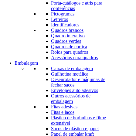
Porta-catálogos e atris para
conferências
Pictogramas
Letreiros
Identificadores
Quadros brancos
Quadro interativo
Quadros verdes
Quadros de cortiça
Rolos para quadros
Acessórios para quadros
Embalagem
Caixas de embalagem
Guilhotina metálica
Desenrolador e máquinas de
fechar sacos
Envelopes auto adesivos
Outros acessórios de
embalagem
Fitas adesivas
Fitas e laços
Plástico de borbulhas e filme
extensível
Sacos de plástico e papel
Papel de embalar kraft