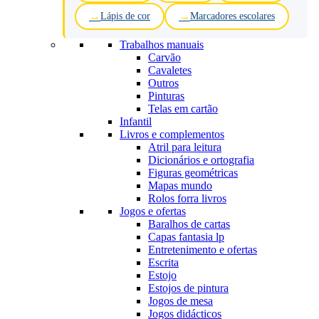
Lápis de cor
Marcadores escolares
Trabalhos manuais
Carvão
Cavaletes
Outros
Pinturas
Telas em cartão
Infantil
Livros e complementos
Atril para leitura
Dicionários e ortografia
Figuras geométricas
Mapas mundo
Rolos forra livros
Jogos e ofertas
Baralhos de cartas
Capas fantasia lp
Entretenimento e ofertas
Escrita
Estojo
Estojos de pintura
Jogos de mesa
Jogos didácticos