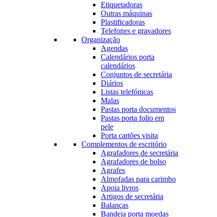
Etiquetadoras
Outras máquinas
Plastificadoras
Telefones e gravadores
Organização
Agendas
Calendários porta
calendários
Conjuntos de secretária
Diários
Listas telefónicas
Malas
Pastas porta documentos
Pastas porta folio em
pele
Porta cartões visita
Complementos de escritório
Agrafadores de secretária
Agrafadores de bolso
Agrafes
Almofadas para carimbo
Apoia livros
Artigos de secretária
Balanças
Bandeja porta moedas