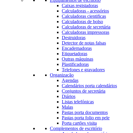
Equipamentos de escritório
Caixas registadoras
Calculadoras - acessórios
Calculadoras cientificas
Calculadoras de bolso
Calculadoras de secretária
Calculadoras impressoras
Destruidoras
Detector de notas falsas
Encadernadoras
Etiquetadoras
Outras máquinas
Plastificadoras
Telefones e gravadores
Organização
Agendas
Calendários porta calendários
Conjuntos de secretária
Diários
Listas telefónicas
Malas
Pastas porta documentos
Pastas porta folio em pele
Porta cartões visita
Complementos de escritório