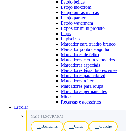
Estojo belius
Estojo inoxcrom
Estojo outras marcas
Estojo parker
Estojo watermam
Expositor multi produto
Lápis
Lapiseiras
Marcador para quadro branco
Marcador ponta de agulha
Marcadores de feltro
Marcadores e outros modelos
Marcadores especiais
Marcadores lápis fluorescentes
Marcadores para cd/dvd
Marcadores roller
Marcadores para roupa
Marcadores permanentes
Minas
Recargas e acessórios
Escolar
MAIS PROCURADAS
Borrachas
Ceras
Guache