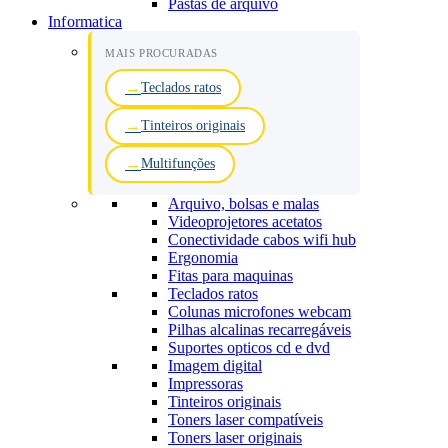
Pastas de arquivo
Informatica
MAIS PROCURADAS
Teclados ratos
Tinteiros originais
Multifunções
Arquivo, bolsas e malas
Videoprojetores acetatos
Conectividade cabos wifi hub
Ergonomia
Fitas para maquinas
Teclados ratos
Colunas microfones webcam
Pilhas alcalinas recarregáveis
Suportes opticos cd e dvd
Imagem digital
Impressoras
Tinteiros originais
Toners laser compatíveis
Toners laser originais