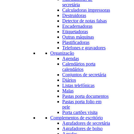
secretária
Calculadoras impressoras
Destruidoras
Detector de notas falsas
Encadernadoras
Etiquetadoras
Outras máquinas
Plastificadoras
Telefones e gravadores
Organização
Agendas
Calendários porta
calendários
Conjuntos de secretária
Diários
Listas telefónicas
Malas
Pastas porta documentos
Pastas porta folio em
pele
Porta cartões visita
Complementos de escritório
Agrafadores de secretária
Agrafadores de bolso
Agrafes