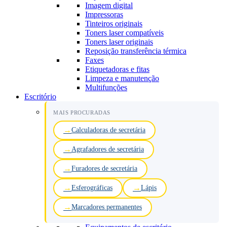
Imagem digital
Impressoras
Tinteiros originais
Toners laser compatíveis
Toners laser originais
Reposição transferência térmica
Faxes
Etiquetadoras e fitas
Limpeza e manutenção
Multifunções
Escritório
MAIS PROCURADAS
Calculadoras de secretária
Agrafadores de secretária
Furadores de secretária
Esferográficas
Lápis
Marcadores permanentes