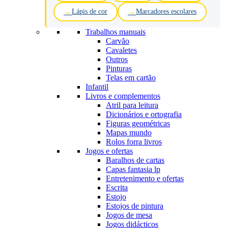
Lápis de cor
Marcadores escolares
Trabalhos manuais
Carvão
Cavaletes
Outros
Pinturas
Telas em cartão
Infantil
Livros e complementos
Atril para leitura
Dicionários e ortografia
Figuras geométricas
Mapas mundo
Rolos forra livros
Jogos e ofertas
Baralhos de cartas
Capas fantasia lp
Entretenimento e ofertas
Escrita
Estojo
Estojos de pintura
Jogos de mesa
Jogos didácticos