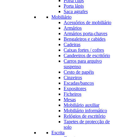
Porta clips
Porta lápis
Saca agrafes
Mobiliário
Acessórios de mobiliário
Armários
Armários porta-chaves
Bengaleiros e cabides
Cadeiras
Caixas fortes / cofres
Candeeiros de escritório
Carros para arquivo
suspenso
Cesto de papéis
Cinzeiros
Escadas/bancos
Expositores
Ficheiros
Mesas
Mobiliário auxiliar
Mobiliário informático
Relógios de escritório
Tapetes de protecção de
solo
Escrita