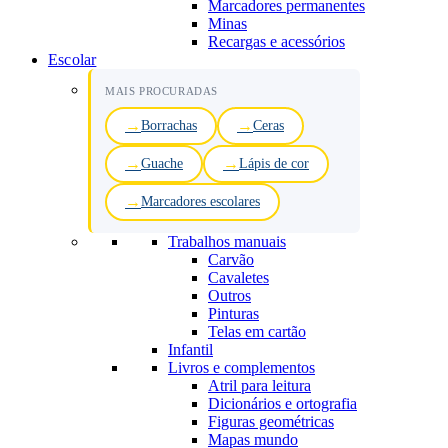
Marcadores permanentes
Minas
Recargas e acessórios
Escolar
MAIS PROCURADAS
Borrachas
Ceras
Guache
Lápis de cor
Marcadores escolares
Trabalhos manuais
Carvão
Cavaletes
Outros
Pinturas
Telas em cartão
Infantil
Livros e complementos
Atril para leitura
Dicionários e ortografia
Figuras geométricas
Mapas mundo