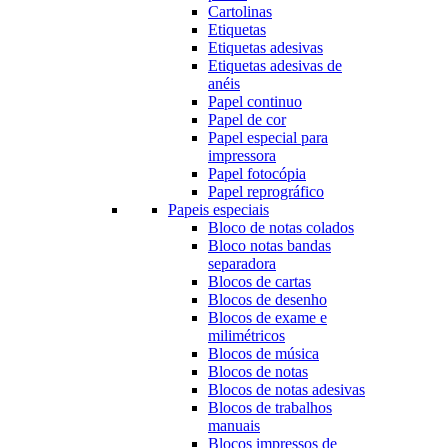
Cartolinas
Etiquetas
Etiquetas adesivas
Etiquetas adesivas de
anéis
Papel continuo
Papel de cor
Papel especial para
impressora
Papel fotocópia
Papel reprográfico
Papeis especiais
Bloco de notas colados
Bloco notas bandas
separadora
Blocos de cartas
Blocos de desenho
Blocos de exame e
milimétricos
Blocos de música
Blocos de notas
Blocos de notas adesivas
Blocos de trabalhos
manuais
Blocos impressos de