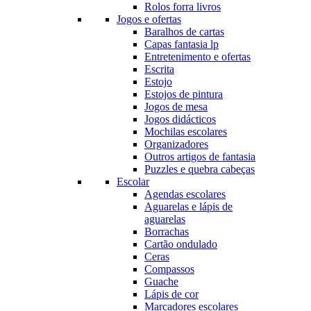
Rolos forra livros
Jogos e ofertas
Baralhos de cartas
Capas fantasia lp
Entretenimento e ofertas
Escrita
Estojo
Estojos de pintura
Jogos de mesa
Jogos didácticos
Mochilas escolares
Organizadores
Outros artigos de fantasia
Puzzles e quebra cabeças
Escolar
Agendas escolares
Aguarelas e lápis de
aguarelas
Borrachas
Cartão ondulado
Ceras
Compassos
Guache
Lápis de cor
Marcadores escolares