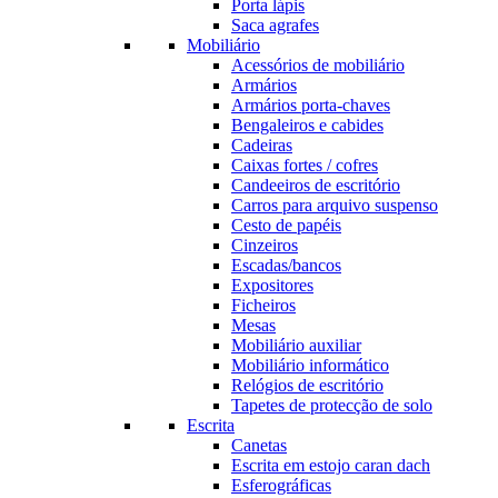
Porta lápis
Saca agrafes
Mobiliário
Acessórios de mobiliário
Armários
Armários porta-chaves
Bengaleiros e cabides
Cadeiras
Caixas fortes / cofres
Candeeiros de escritório
Carros para arquivo suspenso
Cesto de papéis
Cinzeiros
Escadas/bancos
Expositores
Ficheiros
Mesas
Mobiliário auxiliar
Mobiliário informático
Relógios de escritório
Tapetes de protecção de solo
Escrita
Canetas
Escrita em estojo caran dach
Esferográficas