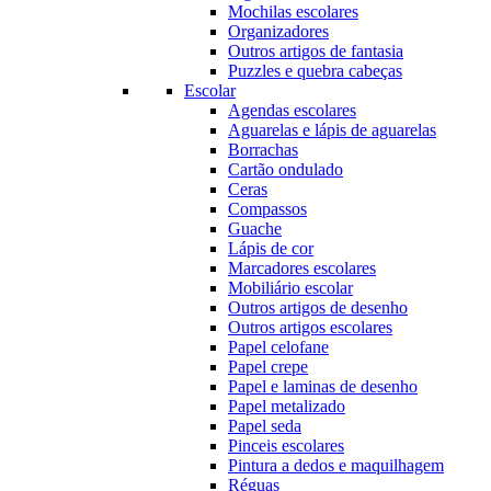
Mochilas escolares
Organizadores
Outros artigos de fantasia
Puzzles e quebra cabeças
Escolar
Agendas escolares
Aguarelas e lápis de aguarelas
Borrachas
Cartão ondulado
Ceras
Compassos
Guache
Lápis de cor
Marcadores escolares
Mobiliário escolar
Outros artigos de desenho
Outros artigos escolares
Papel celofane
Papel crepe
Papel e laminas de desenho
Papel metalizado
Papel seda
Pinceis escolares
Pintura a dedos e maquilhagem
Réguas