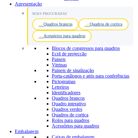
Apresentação
MAIS PROCURADAS
Quadros brancos
Quadros de cortiça
Acessórios para quadros
Blocos de congressos para quadros
Ecrã de projecção
Paineis
Vitrinas
Paineis de sinalização
Porta-catálogos e atris para conferências
Pictogramas
Letreiros
Identificadores
Quadros brancos
Quadro interativo
Quadros verdes
Quadros de cortiça
Rolos para quadros
Acessórios para quadros
Embalagem
Caixas de embalagem