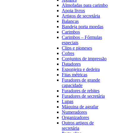
Almofadas para carimbo
Apoia livros
Artigos de secretária
Balanças
Bandeja porta moedas
Carimbos
Carimbos – Fórmulas
especiais
Clips e pioneses
Cofres
Conjuntos de impressão
Datadores
Esponjeira e dedeira
Fitas métricas
Furadores de grande
capacidade
Furadores de rebites
Furadores de secretária
Lupas
Máquina de agrafar
Numeradores
Organizadores
Outros artigos de
secretária