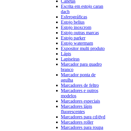
Canetas
Escrita em estojo caran
dach
Esferográficas
Estojo belius
Estojo inoxcrom
Estojo outras marcas
Estojo parker
Estojo watermam
Expositor multi produto
Lápis
Lapiseiras
Marcador para quadro
branco
Marcador ponta de
agulha
Marcadores de feltro
Marcadores e outros
modelos
Marcadores especiais
Marcadores lápis
fluorescentes
Marcadores para cd/dvd
Marcadores roller
Marcadores para roupa