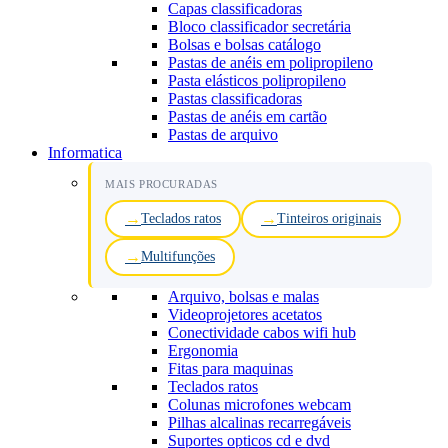
Capas classificadoras
Bloco classificador secretária
Bolsas e bolsas catálogo
Pastas de anéis em polipropileno
Pasta elásticos polipropileno
Pastas classificadoras
Pastas de anéis em cartão
Pastas de arquivo
Informatica
MAIS PROCURADAS
Teclados ratos
Tinteiros originais
Multifunções
Arquivo, bolsas e malas
Videoprojetores acetatos
Conectividade cabos wifi hub
Ergonomia
Fitas para maquinas
Teclados ratos
Colunas microfones webcam
Pilhas alcalinas recarregáveis
Suportes opticos cd e dvd