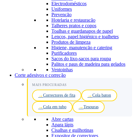
Electrodomésticos
Uniformes
Prevenção
Hotelaria e restauração
Talheres pratos e copos
Toalhas e guardanapos de papel
Lenços, papel higiénico e toalhetes
Produtos de limpeza
Higiene, manutenção e catering
Purificadores
Sacos do lixo-sacos para roupa
Palitos e paus de madeira para gelados
Ventoinhas
Corte adesivos e correção
MAIS PROCURADAS
Correctores de fita
Cola baton
Cola em tubo
Tesouras
Abre cartas
Apara lápis
Cisalhas e guilhotinas
Expositor de correctores