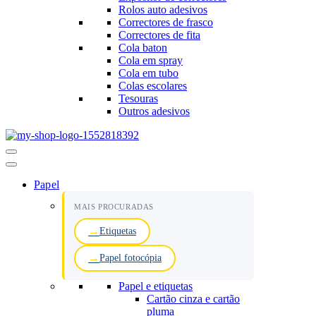
Rolos auto adesivos
Correctores de frasco
Correctores de fita
Cola baton
Cola em spray
Cola em tubo
Colas escolares
Tesouras
Outros adesivos
Menu
de
navegação
Papel
MAIS PROCURADAS
Etiquetas
Papel fotocópia
Papel e etiquetas
Cartão cinza e cartão
pluma