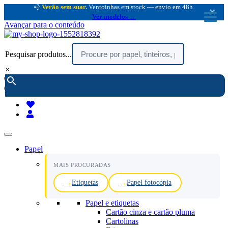
💨
Verão sem suar.
Ventoinhas em stock — envio em 48h.
×
Ver modelos →
Avançar para o conteúdo
Pesquisar produtos...
×
encomendar por telefone :
216 003 523
(chamada rede fixa nacional)
Papel
MAIS PROCURADAS
Etiquetas
Papel fotocópia
Papel e etiquetas
Cartão cinza e cartão pluma
Cartolinas