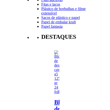
Fitas e laços
Plástico de borbulhas e filme
extensível
Sacos de plástico e papel
Papel de embalar kraft
Papel fantasia
DESTAQUES
Bloco
de