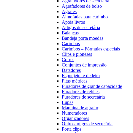
Agrafadores de secretária
Agrafadores de bolso
Agrafes
Almofadas para carimbo
Apoia livros
Artigos de secretária
Balanças
Bandeja porta moedas
Carimbos
Carimbos – Fórmulas especiais
Clips e pioneses
Cofres
Conjuntos de impressão
Datadores
Esponjeira e dedeira
Fitas métricas
Furadores de grande capacidade
Furadores de rebites
Furadores de secretária
Lupas
Máquina de agrafar
Numeradores
Organizadores
Outros artigos de secretária
Porta clips