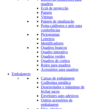
quadros
Ecrã de projecção
Paineis
Vitrinas
Paineis de sinalização
Porta-catálogos e atris para
conferências
Pictogramas
Letreiros
Identificadores
Quadros brancos
Quadro interativo
Quadros verdes
Quadros de cortiça
Rolos para quadros
Acessórios para quadros
Embalagem
Caixas de embalagem
Guilhotina metálica
Desenrolador e máquinas de
fechar sacos
Envelopes auto adesivos
Outros acessórios de
embalagem
Fitas adesivas