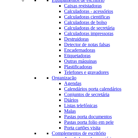
Equipamentos de escritório
Caixas registadoras
Calculadoras - acessórios
Calculadoras cientificas
Calculadoras de bolso
Calculadoras de secretária
Calculadoras impressoras
Destruidoras
Detector de notas falsas
Encadernadoras
Etiquetadoras
Outras máquinas
Plastificadoras
Telefones e gravadores
Organização
Agendas
Calendários porta calendários
Conjuntos de secretária
Diários
Listas telefónicas
Malas
Pastas porta documentos
Pastas porta folio em pele
Porta cartões visita
Complementos de escritório