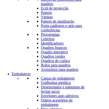
quadros
Ecrã de projecção
Paineis
Vitrinas
Paineis de sinalização
Porta-catálogos e atris para
conferências
Pictogramas
Letreiros
Identificadores
Quadros brancos
Quadro interativo
Quadros verdes
Quadros de cortiça
Rolos para quadros
Acessórios para quadros
Embalagem
Caixas de embalagem
Guilhotina metálica
Desenrolador e máquinas de
fechar sacos
Envelopes auto adesivos
Outros acessórios de
embalagem
Fitas adesivas