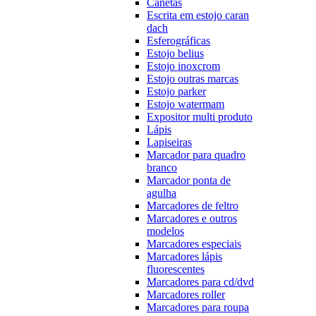
Canetas
Escrita em estojo caran
dach
Esferográficas
Estojo belius
Estojo inoxcrom
Estojo outras marcas
Estojo parker
Estojo watermam
Expositor multi produto
Lápis
Lapiseiras
Marcador para quadro
branco
Marcador ponta de
agulha
Marcadores de feltro
Marcadores e outros
modelos
Marcadores especiais
Marcadores lápis
fluorescentes
Marcadores para cd/dvd
Marcadores roller
Marcadores para roupa