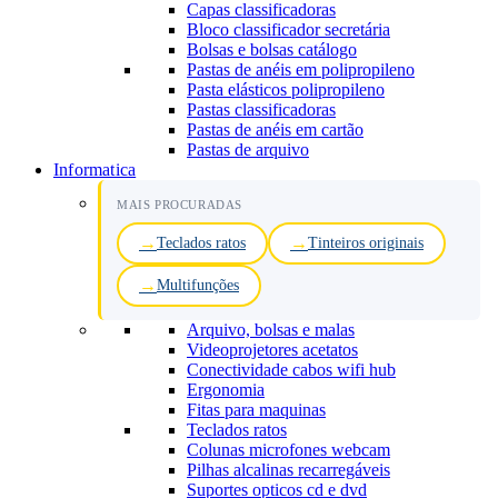
Capas classificadoras
Bloco classificador secretária
Bolsas e bolsas catálogo
Pastas de anéis em polipropileno
Pasta elásticos polipropileno
Pastas classificadoras
Pastas de anéis em cartão
Pastas de arquivo
Informatica
MAIS PROCURADAS
Teclados ratos
Tinteiros originais
Multifunções
Arquivo, bolsas e malas
Videoprojetores acetatos
Conectividade cabos wifi hub
Ergonomia
Fitas para maquinas
Teclados ratos
Colunas microfones webcam
Pilhas alcalinas recarregáveis
Suportes opticos cd e dvd