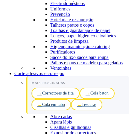
Electrodomésticos
Uniformes
Prevenção
Hotelaria e restauração
Talheres pratos e copos
Toalhas e guardanapos de papel
Lenços, papel higiénico e toalhetes
Produtos de limpeza
Higiene, manutenção e catering
Purificadores
Sacos do lixo-sacos para roupa
Palitos e paus de madeira para gelados
Ventoinhas
Corte adesivos e correção
MAIS PROCURADAS
Correctores de fita
Cola baton
Cola em tubo
Tesouras
Abre cartas
Apara lápis
Cisalhas e guilhotinas
Expositor de correctores