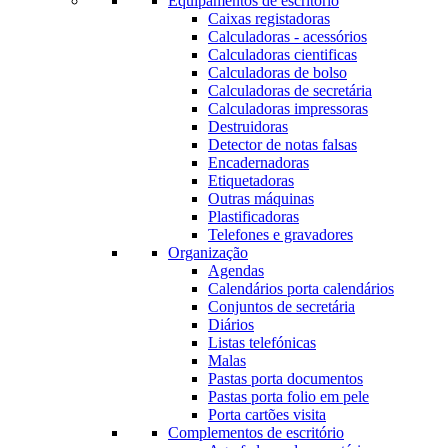
Equipamentos de escritório
Caixas registadoras
Calculadoras - acessórios
Calculadoras cientificas
Calculadoras de bolso
Calculadoras de secretária
Calculadoras impressoras
Destruidoras
Detector de notas falsas
Encadernadoras
Etiquetadoras
Outras máquinas
Plastificadoras
Telefones e gravadores
Organização
Agendas
Calendários porta calendários
Conjuntos de secretária
Diários
Listas telefónicas
Malas
Pastas porta documentos
Pastas porta folio em pele
Porta cartões visita
Complementos de escritório