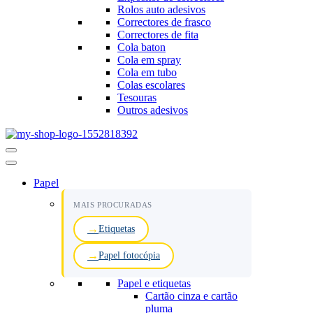
Rolos auto adesivos
Correctores de frasco
Correctores de fita
Cola baton
Cola em spray
Cola em tubo
Colas escolares
Tesouras
Outros adesivos
Menu
de
navegação
Papel
MAIS PROCURADAS
Etiquetas
Papel fotocópia
Papel e etiquetas
Cartão cinza e cartão
pluma