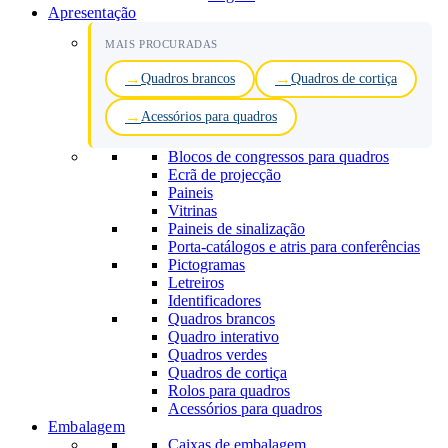
Apresentação
MAIS PROCURADAS
Quadros brancos
Quadros de cortiça
Acessórios para quadros
Blocos de congressos para quadros
Ecrã de projecção
Paineis
Vitrinas
Paineis de sinalização
Porta-catálogos e atris para conferências
Pictogramas
Letreiros
Identificadores
Quadros brancos
Quadro interativo
Quadros verdes
Quadros de cortiça
Rolos para quadros
Acessórios para quadros
Embalagem
Caixas de embalagem