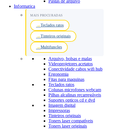
Pastas de arquivo
Informatica
MAIS PROCURADAS
Teclados ratos
Tinteiros originais
Multifunções
Arquivo, bolsas e malas
Videoprojetores acetatos
Conectividade cabos wifi hub
Ergonomia
Fitas para maquinas
Teclados ratos
Colunas microfones webcam
Pilhas alcalinas recarregáveis
Suportes opticos cd e dvd
Imagem digital
Impressoras
Tinteiros originais
Toners laser compatíveis
Toners laser originais