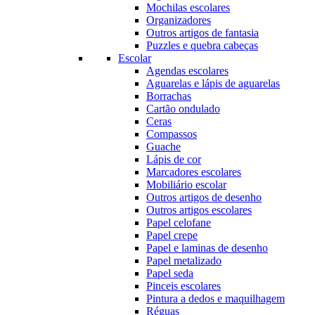
Mochilas escolares
Organizadores
Outros artigos de fantasia
Puzzles e quebra cabeças
Escolar
Agendas escolares
Aguarelas e lápis de aguarelas
Borrachas
Cartão ondulado
Ceras
Compassos
Guache
Lápis de cor
Marcadores escolares
Mobiliário escolar
Outros artigos de desenho
Outros artigos escolares
Papel celofane
Papel crepe
Papel e laminas de desenho
Papel metalizado
Papel seda
Pinceis escolares
Pintura a dedos e maquilhagem
Réguas