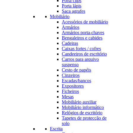
Porta clips
Porta lápis
Saca agrafes
Mobiliário
Acessórios de mobiliário
Armários
Armários porta-chaves
Bengaleiros e cabides
Cadeiras
Caixas fortes / cofres
Candeeiros de escritório
Carros para arquivo
suspenso
Cesto de papéis
Cinzeiros
Escadas/bancos
Expositores
Ficheiros
Mesas
Mobiliário auxiliar
Mobiliário informático
Relógios de escritório
Tapetes de protecção de
solo
Escrita