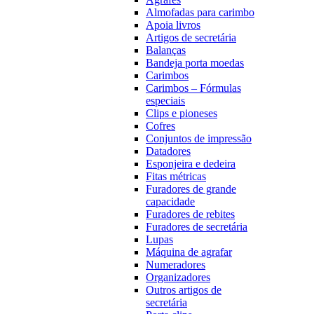
Almofadas para carimbo
Apoia livros
Artigos de secretária
Balanças
Bandeja porta moedas
Carimbos
Carimbos – Fórmulas
especiais
Clips e pioneses
Cofres
Conjuntos de impressão
Datadores
Esponjeira e dedeira
Fitas métricas
Furadores de grande
capacidade
Furadores de rebites
Furadores de secretária
Lupas
Máquina de agrafar
Numeradores
Organizadores
Outros artigos de
secretária