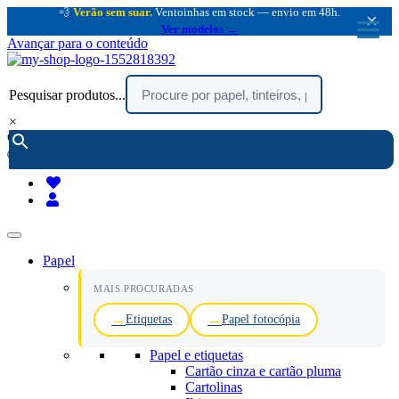
💨
Verão sem suar.
Ventoinhas em stock — envio em 48h.
×
Ver modelos →
Avançar para o conteúdo
Pesquisar produtos...
×
encomendar por telefone :
216 003 523
(chamada rede fixa nacional)
Papel
MAIS PROCURADAS
Etiquetas
Papel fotocópia
Papel e etiquetas
Cartão cinza e cartão pluma
Cartolinas