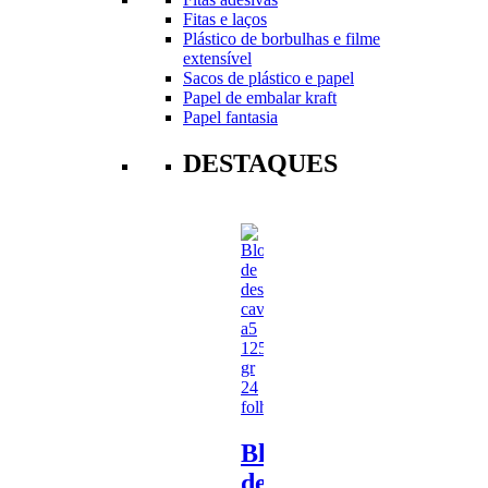
Fitas e laços
Plástico de borbulhas e filme
extensível
Sacos de plástico e papel
Papel de embalar kraft
Papel fantasia
DESTAQUES
Bloco
de