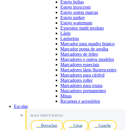
Estojo belius
Estojo inoxcrom
Estojo outras marcas
Estojo parker
Estojo watermam
Expositor multi produto
Lápis
Lapiseiras
Marcador para quadro branco
Marcador ponta de agulha
Marcadores de feltro
Marcadores e outros modelos
Marcadores especiais
Marcadores lápis fluorescentes
Marcadores para cd/dvd
Marcadores roller
Marcadores para roupa
Marcadores permanentes
Minas
Recargas e acessórios
Escolar
MAIS PROCURADAS
Borrachas
Ceras
Guache