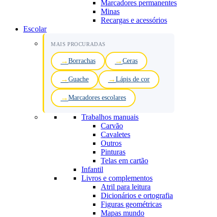
Marcadores permanentes
Minas
Recargas e acessórios
Escolar
MAIS PROCURADAS
Borrachas
Ceras
Guache
Lápis de cor
Marcadores escolares
Trabalhos manuais
Carvão
Cavaletes
Outros
Pinturas
Telas em cartão
Infantil
Livros e complementos
Atril para leitura
Dicionários e ortografia
Figuras geométricas
Mapas mundo