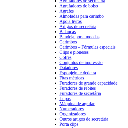
Agrafadores de secretária
Agrafadores de bolso
Agrafes
Almofadas para carimbo
Apoia livros
Artigos de secretária
Balanças
Bandeja porta moedas
Carimbos
Carimbos – Fórmulas especiais
Clips e pioneses
Cofres
Conjuntos de impressão
Datadores
Esponjeira e dedeira
Fitas métricas
Furadores de grande capacidade
Furadores de rebites
Furadores de secretária
Lupas
Máquina de agrafar
Numeradores
Organizadores
Outros artigos de secretária
Porta clips