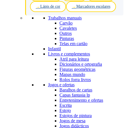
Lápis de cor
Marcadores escolares
Trabalhos manuais
Carvão
Cavaletes
Outros
Pinturas
Telas em cartão
Infantil
Livros e complementos
Atril para leitura
Dicionários e ortografia
Figuras geométricas
Mapas mundo
Rolos forra livros
Jogos e ofertas
Baralhos de cartas
Capas fantasia lp
Entretenimento e ofertas
Escrita
Estojo
Estojos de pintura
Jogos de mesa
Jogos didácticos