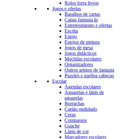
Rolos forra livros
Jogos e ofertas
Baralhos de cartas
Capas fantasia lp
Entretenimento e ofertas
Escrita
Estojo
Estojos de pintura
Jogos de mesa
Jogos didácticos
Mochilas escolares
Organizadores
Outros artigos de fantasia
Puzzles e quebra cabeças
Escolar
Agendas escolares
Aguarelas e lápis de
aguarelas
Borrachas
Cartão ondulado
Ceras
Compassos
Guache
Lápis de cor
Marcadores escolares