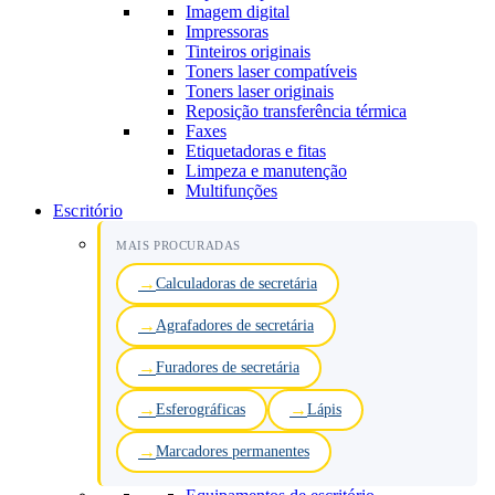
Imagem digital
Impressoras
Tinteiros originais
Toners laser compatíveis
Toners laser originais
Reposição transferência térmica
Faxes
Etiquetadoras e fitas
Limpeza e manutenção
Multifunções
Escritório
MAIS PROCURADAS
Calculadoras de secretária
Agrafadores de secretária
Furadores de secretária
Esferográficas
Lápis
Marcadores permanentes