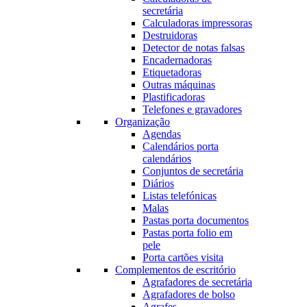
secretária
Calculadoras impressoras
Destruidoras
Detector de notas falsas
Encadernadoras
Etiquetadoras
Outras máquinas
Plastificadoras
Telefones e gravadores
Organização
Agendas
Calendários porta
calendários
Conjuntos de secretária
Diários
Listas telefónicas
Malas
Pastas porta documentos
Pastas porta folio em
pele
Porta cartões visita
Complementos de escritório
Agrafadores de secretária
Agrafadores de bolso
Agrafes