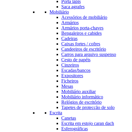
Porta lápis
Saca agrafes
Mobiliário
Acessórios de mobiliário
Armários
Armários porta-chaves
Bengaleiros e cabides
Cadeiras
Caixas fortes / cofres
Candeeiros de escritório
Carros para arquivo suspenso
Cesto de papéis
Cinzeiros
Escadas/bancos
Expositores
Ficheiros
Mesas
Mobiliário auxiliar
Mobiliário informático
Relógios de escritório
Tapetes de protecção de solo
Escrita
Canetas
Escrita em estojo caran dach
Esferográficas