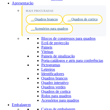
Apresentação
MAIS PROCURADAS
Quadros brancos
Quadros de cortiça
Acessórios para quadros
Blocos de congressos para quadros
Ecrã de projecção
Paineis
Vitrinas
Paineis de sinalização
Porta-catálogos e atris para conferências
Pictogramas
Letreiros
Identificadores
Quadros brancos
Quadro interativo
Quadros verdes
Quadros de cortiça
Rolos para quadros
Acessórios para quadros
Embalagem
Caixas de embalagem