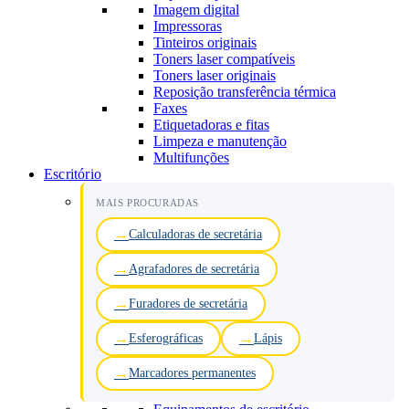
Imagem digital
Impressoras
Tinteiros originais
Toners laser compatíveis
Toners laser originais
Reposição transferência térmica
Faxes
Etiquetadoras e fitas
Limpeza e manutenção
Multifunções
Escritório
MAIS PROCURADAS
Calculadoras de secretária
Agrafadores de secretária
Furadores de secretária
Esferográficas
Lápis
Marcadores permanentes