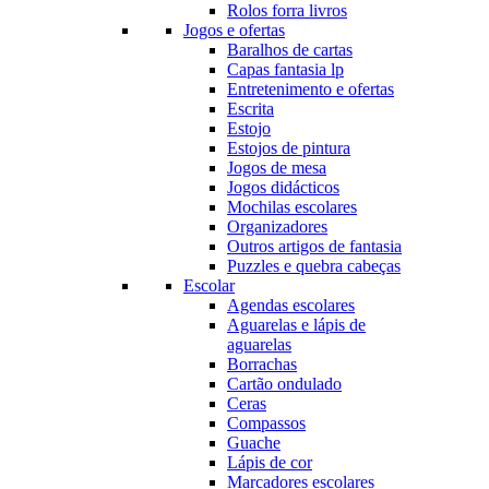
Rolos forra livros
Jogos e ofertas
Baralhos de cartas
Capas fantasia lp
Entretenimento e ofertas
Escrita
Estojo
Estojos de pintura
Jogos de mesa
Jogos didácticos
Mochilas escolares
Organizadores
Outros artigos de fantasia
Puzzles e quebra cabeças
Escolar
Agendas escolares
Aguarelas e lápis de
aguarelas
Borrachas
Cartão ondulado
Ceras
Compassos
Guache
Lápis de cor
Marcadores escolares