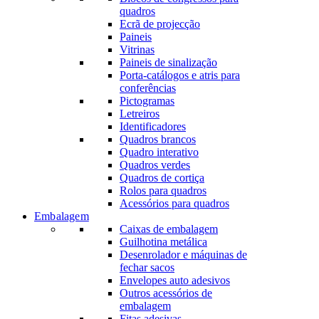
quadros
Ecrã de projecção
Paineis
Vitrinas
Paineis de sinalização
Porta-catálogos e atris para
conferências
Pictogramas
Letreiros
Identificadores
Quadros brancos
Quadro interativo
Quadros verdes
Quadros de cortiça
Rolos para quadros
Acessórios para quadros
Embalagem
Caixas de embalagem
Guilhotina metálica
Desenrolador e máquinas de
fechar sacos
Envelopes auto adesivos
Outros acessórios de
embalagem
Fitas adesivas