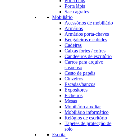
Porta clips
Porta lápis
Saca agrafes
Mobiliário
Acessórios de mobiliário
Armários
Armários porta-chaves
Bengaleiros e cabides
Cadeiras
Caixas fortes / cofres
Candeeiros de escritório
Carros para arquivo
suspenso
Cesto de papéis
Cinzeiros
Escadas/bancos
Expositores
Ficheiros
Mesas
Mobiliário auxiliar
Mobiliário informático
Relógios de escritório
Tapetes de protecção de
solo
Escrita