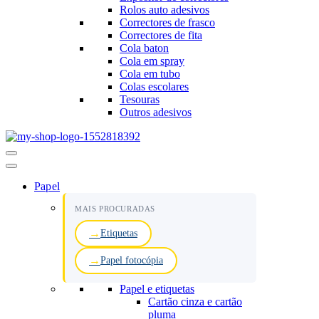
Rolos auto adesivos
Correctores de frasco
Correctores de fita
Cola baton
Cola em spray
Cola em tubo
Colas escolares
Tesouras
Outros adesivos
Menu
de
navegação
Papel
MAIS PROCURADAS
Etiquetas
Papel fotocópia
Papel e etiquetas
Cartão cinza e cartão
pluma