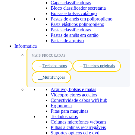
Capas classificadoras
Bloco classificador secretária
Bolsas e bolsas catálogo
Pastas de anéis em polipropileno
Pasta elásticos polipropileno
Pastas classificadoras
Pastas de anéis em cartão
Pastas de arquivo
Informatica
MAIS PROCURADAS
Teclados ratos
Tinteiros originais
Multifunções
Arquivo, bolsas e malas
Videoprojetores acetatos
Conectividade cabos wifi hub
Ergonomia
Fitas para maquinas
Teclados ratos
Colunas microfones webcam
Pilhas alcalinas recarregáveis
Suportes opticos cd e dvd