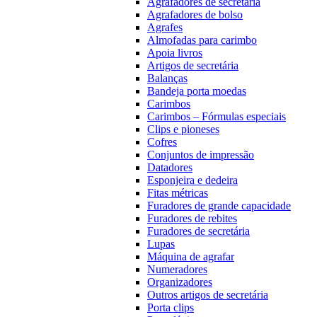
Agrafadores de secretária
Agrafadores de bolso
Agrafes
Almofadas para carimbo
Apoia livros
Artigos de secretária
Balanças
Bandeja porta moedas
Carimbos
Carimbos – Fórmulas especiais
Clips e pioneses
Cofres
Conjuntos de impressão
Datadores
Esponjeira e dedeira
Fitas métricas
Furadores de grande capacidade
Furadores de rebites
Furadores de secretária
Lupas
Máquina de agrafar
Numeradores
Organizadores
Outros artigos de secretária
Porta clips