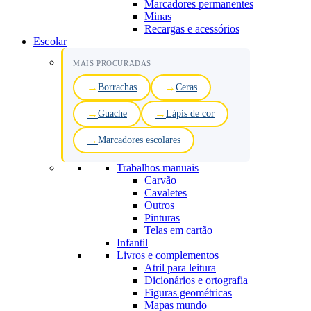
Marcadores permanentes
Minas
Recargas e acessórios
Escolar
MAIS PROCURADAS
Borrachas
Ceras
Guache
Lápis de cor
Marcadores escolares
Trabalhos manuais
Carvão
Cavaletes
Outros
Pinturas
Telas em cartão
Infantil
Livros e complementos
Atril para leitura
Dicionários e ortografia
Figuras geométricas
Mapas mundo