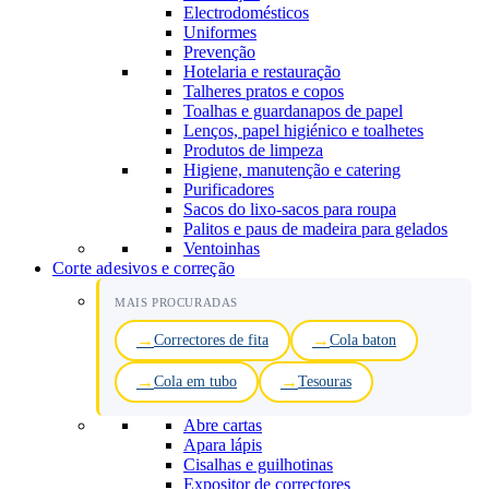
Electrodomésticos
Uniformes
Prevenção
Hotelaria e restauração
Talheres pratos e copos
Toalhas e guardanapos de papel
Lenços, papel higiénico e toalhetes
Produtos de limpeza
Higiene, manutenção e catering
Purificadores
Sacos do lixo-sacos para roupa
Palitos e paus de madeira para gelados
Ventoinhas
Corte adesivos e correção
MAIS PROCURADAS
Correctores de fita
Cola baton
Cola em tubo
Tesouras
Abre cartas
Apara lápis
Cisalhas e guilhotinas
Expositor de correctores