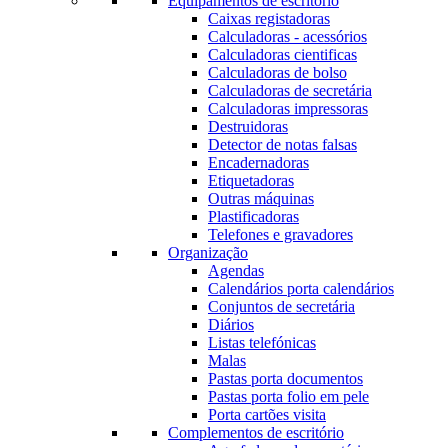
Equipamentos de escritório
Caixas registadoras
Calculadoras - acessórios
Calculadoras cientificas
Calculadoras de bolso
Calculadoras de secretária
Calculadoras impressoras
Destruidoras
Detector de notas falsas
Encadernadoras
Etiquetadoras
Outras máquinas
Plastificadoras
Telefones e gravadores
Organização
Agendas
Calendários porta calendários
Conjuntos de secretária
Diários
Listas telefónicas
Malas
Pastas porta documentos
Pastas porta folio em pele
Porta cartões visita
Complementos de escritório