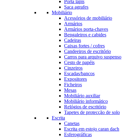
Porta lápis
Saca agrafes
Mobiliário
Acessórios de mobiliário
Armários
Armários porta-chaves
Bengaleiros e cabides
Cadeiras
Caixas fortes / cofres
Candeeiros de escritório
Carros para arquivo suspenso
Cesto de papéis
Cinzeiros
Escadas/bancos
Expositores
Ficheiros
Mesas
Mobiliário auxiliar
Mobiliário informático
Relógios de escritório
Tapetes de protecção de solo
Escrita
Canetas
Escrita em estojo caran dach
Esferográficas