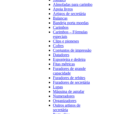
Almofadas para carimbo
Apoia livros
Artigos de secretária
Balanças
Bandeja porta moedas
Carimbos
Carimbos – Fórmulas
especiais
Clips e pioneses
Cofres
Conjuntos de impressão
Datadores
Esponjeira e dedeira
Fitas métricas
Furadores de grande
capacidade
Furadores de rebites
Furadores de secretária
Lupas
Máquina de agrafar
Numeradores
Organizadores
Outros artigos de
secretária