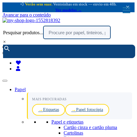
💨
Verão sem suar.
Ventoinhas em stock — envio em 48h.
×
Ver modelos →
Avançar para o conteúdo
Pesquisar produtos...
×
encomendar por telefone :
216 003 523
(chamada rede fixa nacional)
Papel
MAIS PROCURADAS
Etiquetas
Papel fotocópia
Papel e etiquetas
Cartão cinza e cartão pluma
Cartolinas