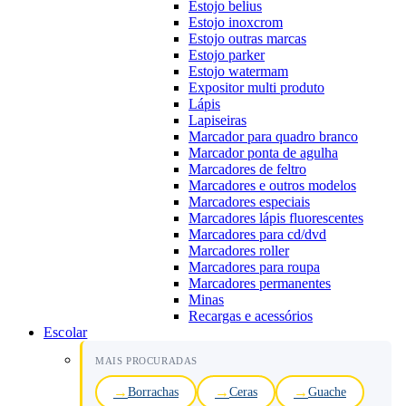
Estojo belius
Estojo inoxcrom
Estojo outras marcas
Estojo parker
Estojo watermam
Expositor multi produto
Lápis
Lapiseiras
Marcador para quadro branco
Marcador ponta de agulha
Marcadores de feltro
Marcadores e outros modelos
Marcadores especiais
Marcadores lápis fluorescentes
Marcadores para cd/dvd
Marcadores roller
Marcadores para roupa
Marcadores permanentes
Minas
Recargas e acessórios
Escolar
MAIS PROCURADAS
Borrachas
Ceras
Guache