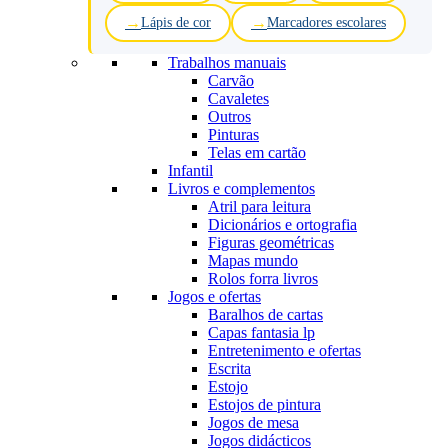
Lápis de cor
Marcadores escolares
Trabalhos manuais
Carvão
Cavaletes
Outros
Pinturas
Telas em cartão
Infantil
Livros e complementos
Atril para leitura
Dicionários e ortografia
Figuras geométricas
Mapas mundo
Rolos forra livros
Jogos e ofertas
Baralhos de cartas
Capas fantasia lp
Entretenimento e ofertas
Escrita
Estojo
Estojos de pintura
Jogos de mesa
Jogos didácticos