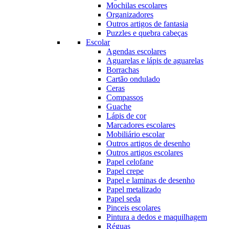
Mochilas escolares
Organizadores
Outros artigos de fantasia
Puzzles e quebra cabeças
Escolar
Agendas escolares
Aguarelas e lápis de aguarelas
Borrachas
Cartão ondulado
Ceras
Compassos
Guache
Lápis de cor
Marcadores escolares
Mobiliário escolar
Outros artigos de desenho
Outros artigos escolares
Papel celofane
Papel crepe
Papel e laminas de desenho
Papel metalizado
Papel seda
Pinceis escolares
Pintura a dedos e maquilhagem
Réguas