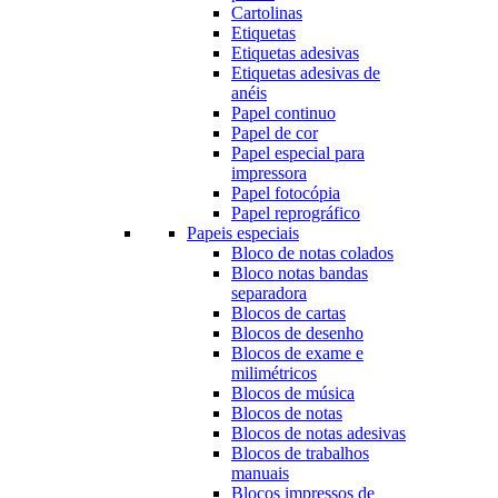
Cartolinas
Etiquetas
Etiquetas adesivas
Etiquetas adesivas de
anéis
Papel continuo
Papel de cor
Papel especial para
impressora
Papel fotocópia
Papel reprográfico
Papeis especiais
Bloco de notas colados
Bloco notas bandas
separadora
Blocos de cartas
Blocos de desenho
Blocos de exame e
milimétricos
Blocos de música
Blocos de notas
Blocos de notas adesivas
Blocos de trabalhos
manuais
Blocos impressos de