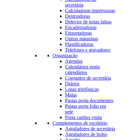
secretária
Calculadoras impressoras
Destruidoras
Detector de notas falsas
Encadernadoras
Etiquetadoras
Outras máquinas
Plastificadoras
Telefones e gravadores
Organização
Agendas
Calendários porta
calendários
Conjuntos de secretária
Diários
Listas telefónicas
Malas
Pastas porta documentos
Pastas porta folio em
pele
Porta cartões visita
Complementos de escritório
Agrafadores de secretária
Agrafadores de bolso
Agrafes