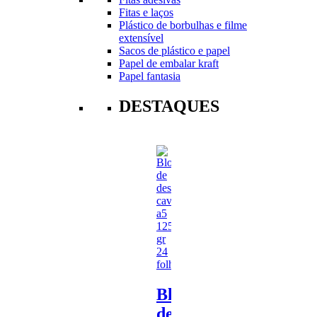
Fitas e laços
Plástico de borbulhas e filme
extensível
Sacos de plástico e papel
Papel de embalar kraft
Papel fantasia
DESTAQUES
Bloco
de