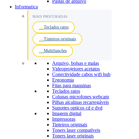
Pastas de arquivo
Informatica
MAIS PROCURADAS
Teclados ratos
Tinteiros originais
Multifunções
Arquivo, bolsas e malas
Videoprojetores acetatos
Conectividade cabos wifi hub
Ergonomia
Fitas para maquinas
Teclados ratos
Colunas microfones webcam
Pilhas alcalinas recarregáveis
Suportes opticos cd e dvd
Imagem digital
Impressoras
Tinteiros originais
Toners laser compatíveis
Toners laser originais