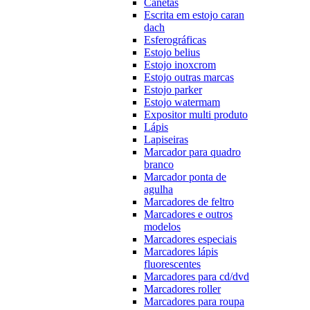
Canetas
Escrita em estojo caran
dach
Esferográficas
Estojo belius
Estojo inoxcrom
Estojo outras marcas
Estojo parker
Estojo watermam
Expositor multi produto
Lápis
Lapiseiras
Marcador para quadro
branco
Marcador ponta de
agulha
Marcadores de feltro
Marcadores e outros
modelos
Marcadores especiais
Marcadores lápis
fluorescentes
Marcadores para cd/dvd
Marcadores roller
Marcadores para roupa