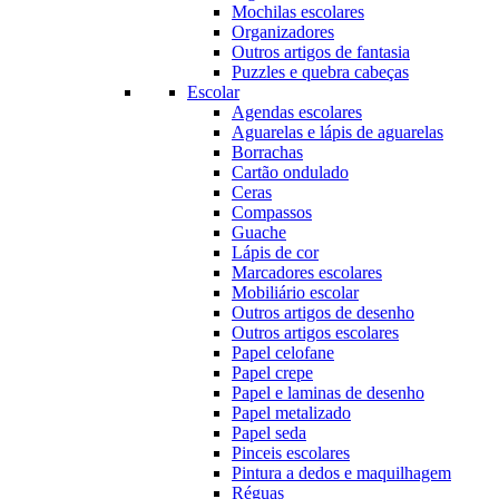
Mochilas escolares
Organizadores
Outros artigos de fantasia
Puzzles e quebra cabeças
Escolar
Agendas escolares
Aguarelas e lápis de aguarelas
Borrachas
Cartão ondulado
Ceras
Compassos
Guache
Lápis de cor
Marcadores escolares
Mobiliário escolar
Outros artigos de desenho
Outros artigos escolares
Papel celofane
Papel crepe
Papel e laminas de desenho
Papel metalizado
Papel seda
Pinceis escolares
Pintura a dedos e maquilhagem
Réguas