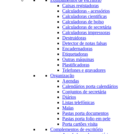
Equipamentos de escritório
Caixas registadoras
Calculadoras - acessórios
Calculadoras cientificas
Calculadoras de bolso
Calculadoras de secretária
Calculadoras impressoras
Destruidoras
Detector de notas falsas
Encadernadoras
Etiquetadoras
Outras máquinas
Plastificadoras
Telefones e gravadores
Organização
Agendas
Calendários porta calendários
Conjuntos de secretária
Diários
Listas telefónicas
Malas
Pastas porta documentos
Pastas porta folio em pele
Porta cartões visita
Complementos de escritório