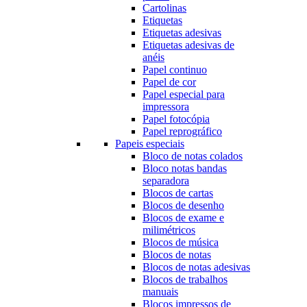
Cartolinas
Etiquetas
Etiquetas adesivas
Etiquetas adesivas de
anéis
Papel continuo
Papel de cor
Papel especial para
impressora
Papel fotocópia
Papel reprográfico
Papeis especiais
Bloco de notas colados
Bloco notas bandas
separadora
Blocos de cartas
Blocos de desenho
Blocos de exame e
milimétricos
Blocos de música
Blocos de notas
Blocos de notas adesivas
Blocos de trabalhos
manuais
Blocos impressos de