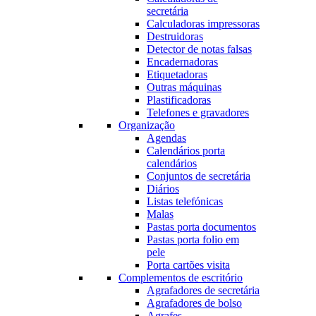
secretária
Calculadoras impressoras
Destruidoras
Detector de notas falsas
Encadernadoras
Etiquetadoras
Outras máquinas
Plastificadoras
Telefones e gravadores
Organização
Agendas
Calendários porta
calendários
Conjuntos de secretária
Diários
Listas telefónicas
Malas
Pastas porta documentos
Pastas porta folio em
pele
Porta cartões visita
Complementos de escritório
Agrafadores de secretária
Agrafadores de bolso
Agrafes