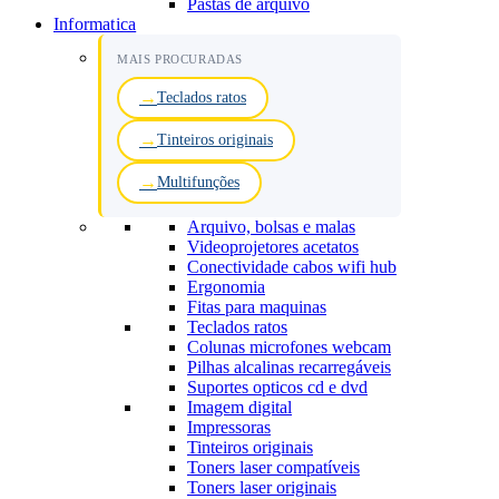
Pastas de arquivo
Informatica
MAIS PROCURADAS
Teclados ratos
Tinteiros originais
Multifunções
Arquivo, bolsas e malas
Videoprojetores acetatos
Conectividade cabos wifi hub
Ergonomia
Fitas para maquinas
Teclados ratos
Colunas microfones webcam
Pilhas alcalinas recarregáveis
Suportes opticos cd e dvd
Imagem digital
Impressoras
Tinteiros originais
Toners laser compatíveis
Toners laser originais