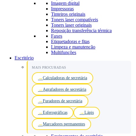
Imagem digital
Impressoras
Tinteiros originais
Toners laser compatíveis
Toners laser originais
Reposição transferência térmica
Faxes
Etiquetadoras e fitas
Limpeza e manutenção
Multifunções
Escritório
MAIS PROCURADAS
Calculadoras de secretária
Agrafadores de secretária
Furadores de secretária
Esferográficas
Lápis
Marcadores permanentes