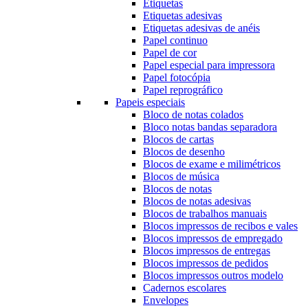
Etiquetas
Etiquetas adesivas
Etiquetas adesivas de anéis
Papel continuo
Papel de cor
Papel especial para impressora
Papel fotocópia
Papel reprográfico
Papeis especiais
Bloco de notas colados
Bloco notas bandas separadora
Blocos de cartas
Blocos de desenho
Blocos de exame e milimétricos
Blocos de música
Blocos de notas
Blocos de notas adesivas
Blocos de trabalhos manuais
Blocos impressos de recibos e vales
Blocos impressos de empregado
Blocos impressos de entregas
Blocos impressos de pedidos
Blocos impressos outros modelo
Cadernos escolares
Envelopes