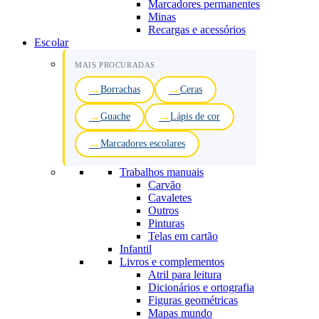
Marcadores permanentes
Minas
Recargas e acessórios
Escolar
MAIS PROCURADAS
Borrachas
Ceras
Guache
Lápis de cor
Marcadores escolares
Trabalhos manuais
Carvão
Cavaletes
Outros
Pinturas
Telas em cartão
Infantil
Livros e complementos
Atril para leitura
Dicionários e ortografia
Figuras geométricas
Mapas mundo