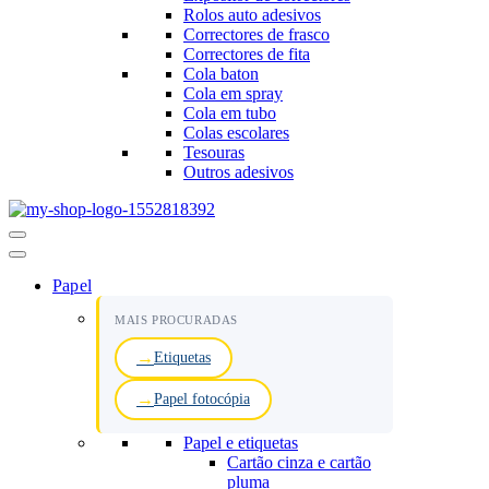
Rolos auto adesivos
Correctores de frasco
Correctores de fita
Cola baton
Cola em spray
Cola em tubo
Colas escolares
Tesouras
Outros adesivos
Menu
de
navegação
Papel
MAIS PROCURADAS
Etiquetas
Papel fotocópia
Papel e etiquetas
Cartão cinza e cartão
pluma