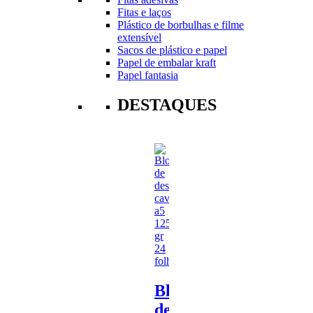
Fitas e laços
Plástico de borbulhas e filme
extensível
Sacos de plástico e papel
Papel de embalar kraft
Papel fantasia
DESTAQUES
Bloco
de