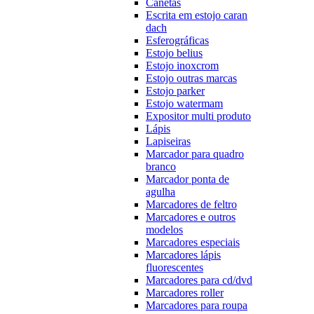
Canetas
Escrita em estojo caran
dach
Esferográficas
Estojo belius
Estojo inoxcrom
Estojo outras marcas
Estojo parker
Estojo watermam
Expositor multi produto
Lápis
Lapiseiras
Marcador para quadro
branco
Marcador ponta de
agulha
Marcadores de feltro
Marcadores e outros
modelos
Marcadores especiais
Marcadores lápis
fluorescentes
Marcadores para cd/dvd
Marcadores roller
Marcadores para roupa