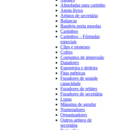
Almofadas para carimbo
Apoia livros
Artigos de secretária
Balanças
Bandeja porta moedas
Carimbos
Carimbos – Fórmulas
especiais
Clips e pioneses
Cofres
Conjuntos de impressão
Datadores
Esponjeira e dedeira
Fitas métricas
Furadores de grande
capacidade
Furadores de rebites
Furadores de secretária
Lupas
Máquina de agrafar
Numeradores
Organizadores
Outros artigos de
secretária