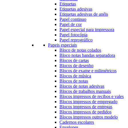
Etiquetas
Etiquetas adesivas
Etiquetas adesivas de anéis
Papel continuo
Papel de cor
Papel especial para impressora
Papel fotocópia
Papel reprográfico
Papeis especiais
Bloco de notas colados
Bloco notas bandas separadora
Blocos de cartas
Blocos de desenho
Blocos de exame e milimétricos
Blocos de música
Blocos de notas
Blocos de notas adesivas
Blocos de trabalhos manuais
Blocos impressos de recibos e vales
Blocos impressos de empregado
Blocos impressos de entregas
Blocos impressos de pedidos
Blocos impressos outros modelo
Cadernos escolares
Envelopes