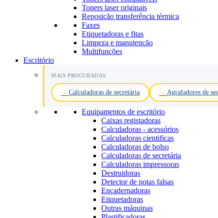
Toners laser originais
Reposição transferência térmica
Faxes
Etiquetadoras e fitas
Limpeza e manutenção
Multifunções
Escritório
MAIS PROCURADAS
Calculadoras de secretária
Agrafadores de sec
Equipamentos de escritório
Caixas registadoras
Calculadoras - acessórios
Calculadoras cientificas
Calculadoras de bolso
Calculadoras de secretária
Calculadoras impressoras
Destruidoras
Detector de notas falsas
Encadernadoras
Etiquetadoras
Outras máquinas
Plastificadoras