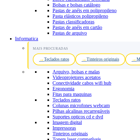
Bolsas e bolsas catálogo
Pastas de anéis em polipropileno
Pasta elásticos polipropileno
Pastas classificadoras
Pastas de anéis em cartão
Pastas de arquivo
Informatica
MAIS PROCURADAS
Teclados ratos
Tinteiros originais
M
Arquivo, bolsas e malas
Videoprojetores acetatos
Conectividade cabos wifi hub
Ergonomia
Fitas para maquinas
Teclados ratos
Colunas microfones webcam
Pilhas alcalinas recarregáveis
Suportes opticos cd e dvd
Imagem digital
Impressoras
Tinteiros originais
Toners laser compatíveis