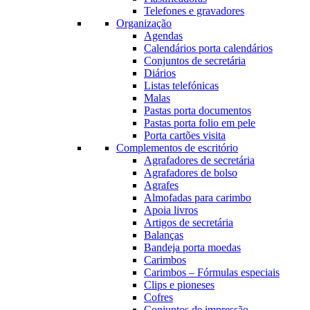
Telefones e gravadores
Organização
Agendas
Calendários porta calendários
Conjuntos de secretária
Diários
Listas telefónicas
Malas
Pastas porta documentos
Pastas porta folio em pele
Porta cartões visita
Complementos de escritório
Agrafadores de secretária
Agrafadores de bolso
Agrafes
Almofadas para carimbo
Apoia livros
Artigos de secretária
Balanças
Bandeja porta moedas
Carimbos
Carimbos – Fórmulas especiais
Clips e pioneses
Cofres
Conjuntos de impressão