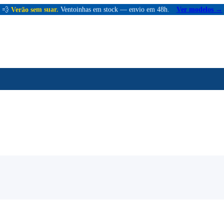
💨
Verão sem suar.
Ventoinhas em stock — envio em 48h.
Ver modelos →