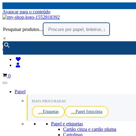
Avançar para o conteúdo
Pesquisar produtos...
×
encomendar por telefone :
216 003 523
(chamada rede fixa nacional)
Carrinho
0
Papel
MAIS PROCURADAS
Etiquetas
Papel fotocópia
Papel e etiquetas
Cartão cinza e cartão pluma
Cartolinas