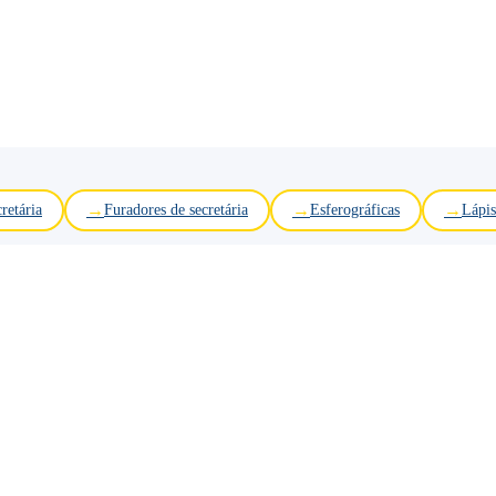
retária
Furadores de secretária
Esferográficas
Lápis