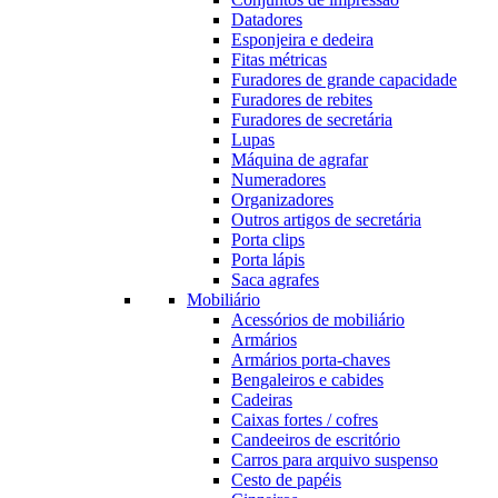
Datadores
Esponjeira e dedeira
Fitas métricas
Furadores de grande capacidade
Furadores de rebites
Furadores de secretária
Lupas
Máquina de agrafar
Numeradores
Organizadores
Outros artigos de secretária
Porta clips
Porta lápis
Saca agrafes
Mobiliário
Acessórios de mobiliário
Armários
Armários porta-chaves
Bengaleiros e cabides
Cadeiras
Caixas fortes / cofres
Candeeiros de escritório
Carros para arquivo suspenso
Cesto de papéis