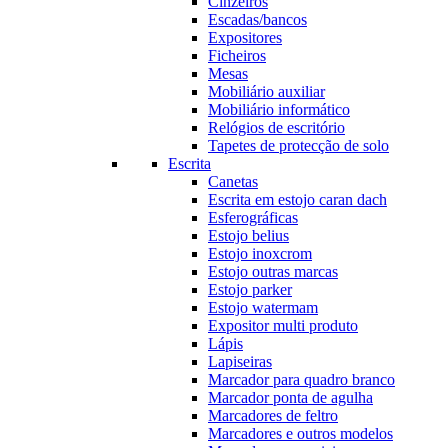
Cinzeiros
Escadas/bancos
Expositores
Ficheiros
Mesas
Mobiliário auxiliar
Mobiliário informático
Relógios de escritório
Tapetes de protecção de solo
Escrita
Canetas
Escrita em estojo caran dach
Esferográficas
Estojo belius
Estojo inoxcrom
Estojo outras marcas
Estojo parker
Estojo watermam
Expositor multi produto
Lápis
Lapiseiras
Marcador para quadro branco
Marcador ponta de agulha
Marcadores de feltro
Marcadores e outros modelos