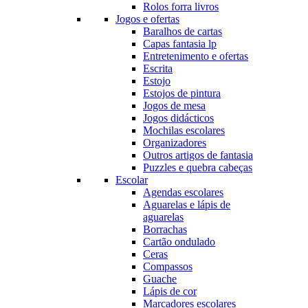
Rolos forra livros
Jogos e ofertas
Baralhos de cartas
Capas fantasia lp
Entretenimento e ofertas
Escrita
Estojo
Estojos de pintura
Jogos de mesa
Jogos didácticos
Mochilas escolares
Organizadores
Outros artigos de fantasia
Puzzles e quebra cabeças
Escolar
Agendas escolares
Aguarelas e lápis de
aguarelas
Borrachas
Cartão ondulado
Ceras
Compassos
Guache
Lápis de cor
Marcadores escolares