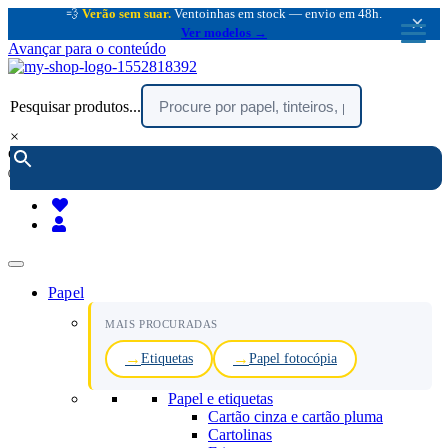
💨
Verão sem suar.
Ventoinhas em stock — envio em 48h.
×
Ver modelos →
Avançar para o conteúdo
Pesquisar produtos...
×
encomendar por telefone :
216 003 523
(chamada rede fixa nacional)
Papel
MAIS PROCURADAS
Etiquetas
Papel fotocópia
Papel e etiquetas
Cartão cinza e cartão pluma
Cartolinas