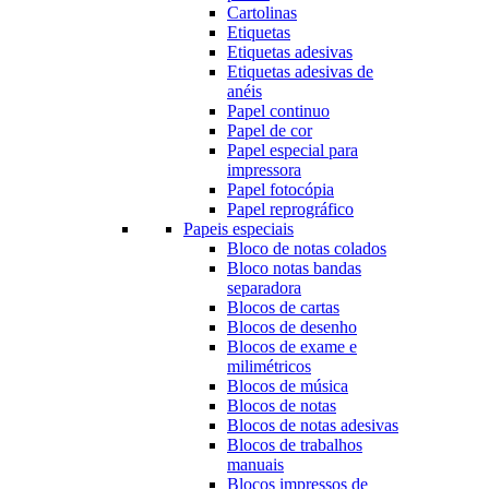
Cartolinas
Etiquetas
Etiquetas adesivas
Etiquetas adesivas de
anéis
Papel continuo
Papel de cor
Papel especial para
impressora
Papel fotocópia
Papel reprográfico
Papeis especiais
Bloco de notas colados
Bloco notas bandas
separadora
Blocos de cartas
Blocos de desenho
Blocos de exame e
milimétricos
Blocos de música
Blocos de notas
Blocos de notas adesivas
Blocos de trabalhos
manuais
Blocos impressos de