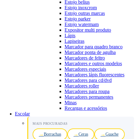
Estojo belius
Estojo inoxcrom
Estojo outras marcas
Estojo parker
Estojo watermam
Expositor multi produto
Lápis
Lapiseiras
Marcador para quadro branco
Marcador ponta de agulha
Marcadores de feltro
Marcadores e outros modelos
Marcadores especiais
Marcadores lápis fluorescentes
Marcadores para cd/dvd
Marcadores roller
Marcadores para roupa
Marcadores permanentes
Minas
Recargas e acessórios
Escolar
MAIS PROCURADAS
Borrachas
Ceras
Guache