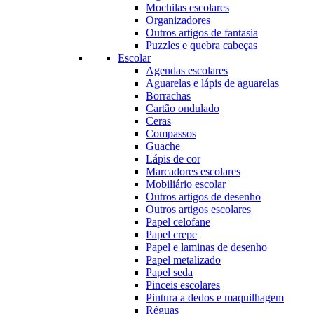
Mochilas escolares
Organizadores
Outros artigos de fantasia
Puzzles e quebra cabeças
Escolar
Agendas escolares
Aguarelas e lápis de aguarelas
Borrachas
Cartão ondulado
Ceras
Compassos
Guache
Lápis de cor
Marcadores escolares
Mobiliário escolar
Outros artigos de desenho
Outros artigos escolares
Papel celofane
Papel crepe
Papel e laminas de desenho
Papel metalizado
Papel seda
Pinceis escolares
Pintura a dedos e maquilhagem
Réguas