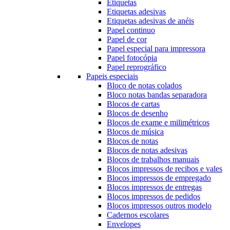
Etiquetas
Etiquetas adesivas
Etiquetas adesivas de anéis
Papel continuo
Papel de cor
Papel especial para impressora
Papel fotocópia
Papel reprográfico
Papeis especiais
Bloco de notas colados
Bloco notas bandas separadora
Blocos de cartas
Blocos de desenho
Blocos de exame e milimétricos
Blocos de música
Blocos de notas
Blocos de notas adesivas
Blocos de trabalhos manuais
Blocos impressos de recibos e vales
Blocos impressos de empregado
Blocos impressos de entregas
Blocos impressos de pedidos
Blocos impressos outros modelo
Cadernos escolares
Envelopes