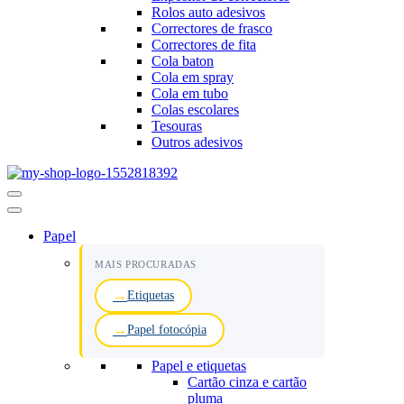
Rolos auto adesivos
Correctores de frasco
Correctores de fita
Cola baton
Cola em spray
Cola em tubo
Colas escolares
Tesouras
Outros adesivos
Menu
de
navegação
Papel
MAIS PROCURADAS
Etiquetas
Papel fotocópia
Papel e etiquetas
Cartão cinza e cartão
pluma