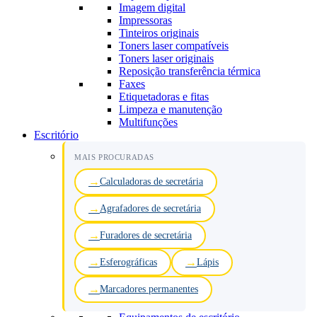
Imagem digital
Impressoras
Tinteiros originais
Toners laser compatíveis
Toners laser originais
Reposição transferência térmica
Faxes
Etiquetadoras e fitas
Limpeza e manutenção
Multifunções
Escritório
MAIS PROCURADAS
Calculadoras de secretária
Agrafadores de secretária
Furadores de secretária
Esferográficas
Lápis
Marcadores permanentes