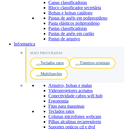
Capas classificadoras
Bloco classificador secretária
Bolsas e bolsas catálogo
Pastas de anéis em polipropileno
Pasta elásticos polipropileno
Pastas classificadoras
Pastas de anéis em cartão
Pastas de arquivo
Informatica
MAIS PROCURADAS
Teclados ratos
Tinteiros originais
Multifunções
Arquivo, bolsas e malas
Videoprojetores acetatos
Conectividade cabos wifi hub
Ergonomia
Fitas para maquinas
Teclados ratos
Colunas microfones webcam
Pilhas alcalinas recarregáveis
Suportes opticos cd e dvd