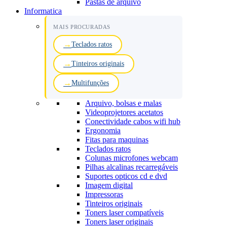
Pastas de arquivo
Informatica
MAIS PROCURADAS
Teclados ratos
Tinteiros originais
Multifunções
Arquivo, bolsas e malas
Videoprojetores acetatos
Conectividade cabos wifi hub
Ergonomia
Fitas para maquinas
Teclados ratos
Colunas microfones webcam
Pilhas alcalinas recarregáveis
Suportes opticos cd e dvd
Imagem digital
Impressoras
Tinteiros originais
Toners laser compatíveis
Toners laser originais