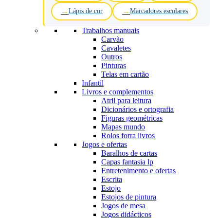
Lápis de cor
Marcadores escolares
Trabalhos manuais
Carvão
Cavaletes
Outros
Pinturas
Telas em cartão
Infantil
Livros e complementos
Atril para leitura
Dicionários e ortografia
Figuras geométricas
Mapas mundo
Rolos forra livros
Jogos e ofertas
Baralhos de cartas
Capas fantasia lp
Entretenimento e ofertas
Escrita
Estojo
Estojos de pintura
Jogos de mesa
Jogos didácticos