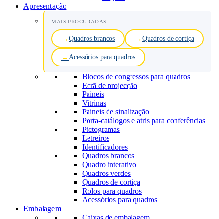
Apresentação
MAIS PROCURADAS
Quadros brancos
Quadros de cortiça
Acessórios para quadros
Blocos de congressos para quadros
Ecrã de projecção
Paineis
Vitrinas
Paineis de sinalização
Porta-catálogos e atris para conferências
Pictogramas
Letreiros
Identificadores
Quadros brancos
Quadro interativo
Quadros verdes
Quadros de cortiça
Rolos para quadros
Acessórios para quadros
Embalagem
Caixas de embalagem