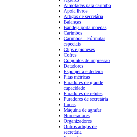
Almofadas para carimbo
Apoia livros
Artigos de secretária
Balanças
Bandeja porta moedas
Carimbos
Carimbos – Fórmulas
especiais
Clips e pioneses
Cofres
Conjuntos de impressão
Datadores
Esponjeira e dedeira
Fitas métricas
Furadores de grande
capacidade
Furadores de rebites
Furadores de secretária
Lupas
Máquina de agrafar
Numeradores
Organizadores
Outros artigos de
secretária