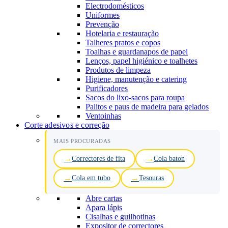
Electrodomésticos
Uniformes
Prevenção
Hotelaria e restauração
Talheres pratos e copos
Toalhas e guardanapos de papel
Lenços, papel higiénico e toalhetes
Produtos de limpeza
Higiene, manutenção e catering
Purificadores
Sacos do lixo-sacos para roupa
Palitos e paus de madeira para gelados
Ventoinhas
Corte adesivos e correção
MAIS PROCURADAS
Correctores de fita
Cola baton
Cola em tubo
Tesouras
Abre cartas
Apara lápis
Cisalhas e guilhotinas
Expositor de correctores