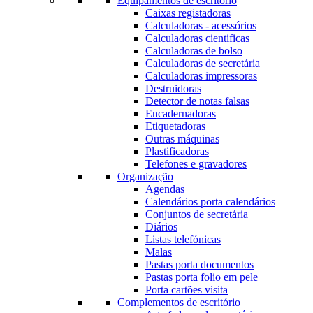
Equipamentos de escritório
Caixas registadoras
Calculadoras - acessórios
Calculadoras cientificas
Calculadoras de bolso
Calculadoras de secretária
Calculadoras impressoras
Destruidoras
Detector de notas falsas
Encadernadoras
Etiquetadoras
Outras máquinas
Plastificadoras
Telefones e gravadores
Organização
Agendas
Calendários porta calendários
Conjuntos de secretária
Diários
Listas telefónicas
Malas
Pastas porta documentos
Pastas porta folio em pele
Porta cartões visita
Complementos de escritório