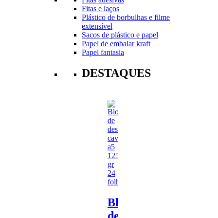
Fitas e laços
Plástico de borbulhas e filme
extensível
Sacos de plástico e papel
Papel de embalar kraft
Papel fantasia
DESTAQUES
Bloco
de