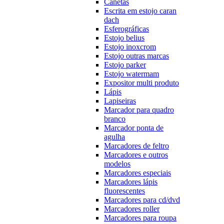
Canetas
Escrita em estojo caran
dach
Esferográficas
Estojo belius
Estojo inoxcrom
Estojo outras marcas
Estojo parker
Estojo watermam
Expositor multi produto
Lápis
Lapiseiras
Marcador para quadro
branco
Marcador ponta de
agulha
Marcadores de feltro
Marcadores e outros
modelos
Marcadores especiais
Marcadores lápis
fluorescentes
Marcadores para cd/dvd
Marcadores roller
Marcadores para roupa