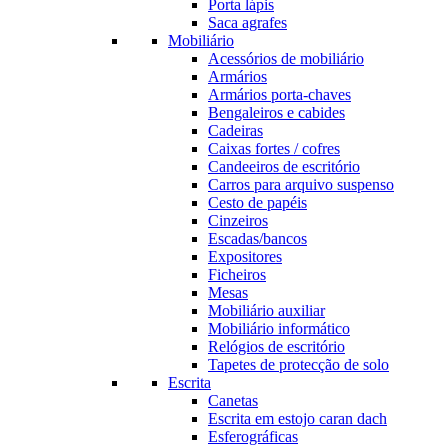
Porta lápis
Saca agrafes
Mobiliário
Acessórios de mobiliário
Armários
Armários porta-chaves
Bengaleiros e cabides
Cadeiras
Caixas fortes / cofres
Candeeiros de escritório
Carros para arquivo suspenso
Cesto de papéis
Cinzeiros
Escadas/bancos
Expositores
Ficheiros
Mesas
Mobiliário auxiliar
Mobiliário informático
Relógios de escritório
Tapetes de protecção de solo
Escrita
Canetas
Escrita em estojo caran dach
Esferográficas