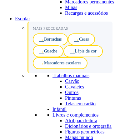
Marcadores permanentes
Minas
Recargas e acessórios
Escolar
MAIS PROCURADAS
Borrachas
Ceras
Guache
Lápis de cor
Marcadores escolares
Trabalhos manuais
Carvão
Cavaletes
Outros
Pinturas
Telas em cartão
Infantil
Livros e complementos
Atril para leitura
Dicionários e ortografia
Figuras geométricas
Mapas mundo