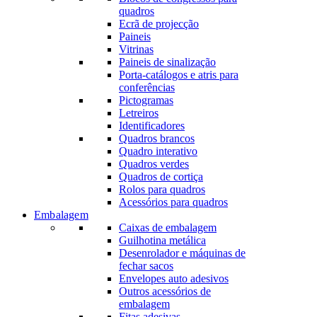
quadros
Ecrã de projecção
Paineis
Vitrinas
Paineis de sinalização
Porta-catálogos e atris para
conferências
Pictogramas
Letreiros
Identificadores
Quadros brancos
Quadro interativo
Quadros verdes
Quadros de cortiça
Rolos para quadros
Acessórios para quadros
Embalagem
Caixas de embalagem
Guilhotina metálica
Desenrolador e máquinas de
fechar sacos
Envelopes auto adesivos
Outros acessórios de
embalagem
Fitas adesivas