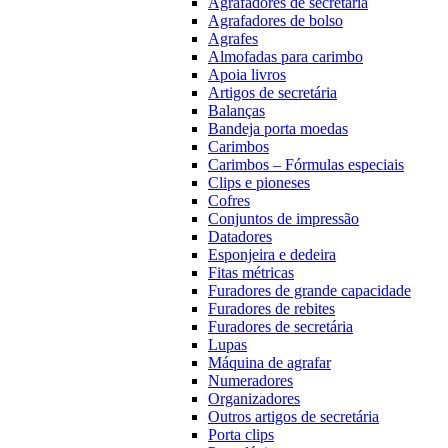
Agrafadores de secretária
Agrafadores de bolso
Agrafes
Almofadas para carimbo
Apoia livros
Artigos de secretária
Balanças
Bandeja porta moedas
Carimbos
Carimbos – Fórmulas especiais
Clips e pioneses
Cofres
Conjuntos de impressão
Datadores
Esponjeira e dedeira
Fitas métricas
Furadores de grande capacidade
Furadores de rebites
Furadores de secretária
Lupas
Máquina de agrafar
Numeradores
Organizadores
Outros artigos de secretária
Porta clips