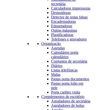
secretária
Calculadoras impressoras
Destruidoras
Detector de notas falsas
Encadernadoras
Etiquetadoras
Outras máquinas
Plastificadoras
Telefones e gravadores
Organização
Agendas
Calendários porta
calendários
Conjuntos de secretária
Diários
Listas telefónicas
Malas
Pastas porta documentos
Pastas porta folio em
pele
Porta cartões visita
Complementos de escritório
Agrafadores de secretária
Agrafadores de bolso
Agrafes