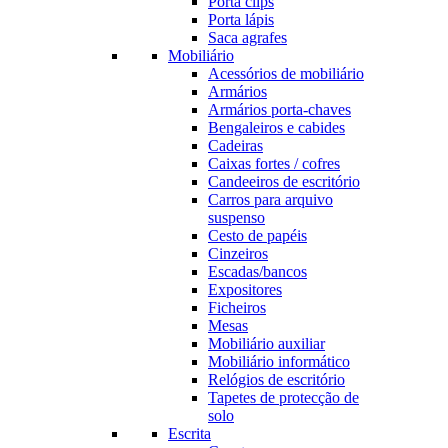
Porta clips
Porta lápis
Saca agrafes
Mobiliário
Acessórios de mobiliário
Armários
Armários porta-chaves
Bengaleiros e cabides
Cadeiras
Caixas fortes / cofres
Candeeiros de escritório
Carros para arquivo
suspenso
Cesto de papéis
Cinzeiros
Escadas/bancos
Expositores
Ficheiros
Mesas
Mobiliário auxiliar
Mobiliário informático
Relógios de escritório
Tapetes de protecção de
solo
Escrita