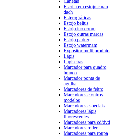
Canetas
Escrita em estojo caran
dach
Esferográficas
Estojo belius
Estojo inoxcrom
Estojo outras marcas
Estojo parker
Estojo watermam
Expositor multi produto
Lápis
Lapiseiras
Marcador para quadro
branco
Marcador ponta de
agulha
Marcadores de feltro
Marcadores e outros
modelos
Marcadores especiais
Marcadores lápis
fluorescentes
Marcadores para cd/dvd
Marcadores roller
Marcadores para roupa