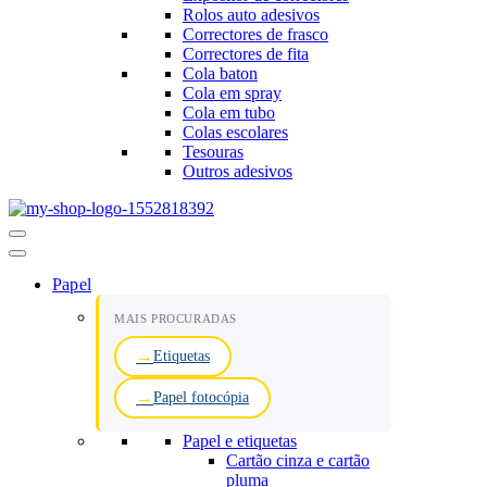
Rolos auto adesivos
Correctores de frasco
Correctores de fita
Cola baton
Cola em spray
Cola em tubo
Colas escolares
Tesouras
Outros adesivos
Menu
de
navegação
Papel
MAIS PROCURADAS
Etiquetas
Papel fotocópia
Papel e etiquetas
Cartão cinza e cartão
pluma