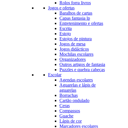
Rolos forra livros
Jogos e ofertas
Baralhos de cartas
Capas fantasia lp
Entretenimento e ofertas
Escrita
Estojo
Estojos de pintura
Jogos de mesa
Jogos didácticos
Mochilas escolares
Organizadores
Outros artigos de fantasia
Puzzles e quebra cabeças
Escolar
Agendas escolares
Aguarelas e lápis de
aguarelas
Borrachas
Cartão ondulado
Ceras
Compassos
Guache
Lápis de cor
Marcadores escolares