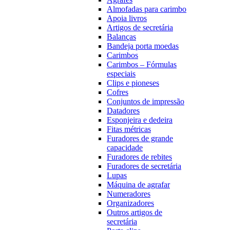
Almofadas para carimbo
Apoia livros
Artigos de secretária
Balanças
Bandeja porta moedas
Carimbos
Carimbos – Fórmulas
especiais
Clips e pioneses
Cofres
Conjuntos de impressão
Datadores
Esponjeira e dedeira
Fitas métricas
Furadores de grande
capacidade
Furadores de rebites
Furadores de secretária
Lupas
Máquina de agrafar
Numeradores
Organizadores
Outros artigos de
secretária