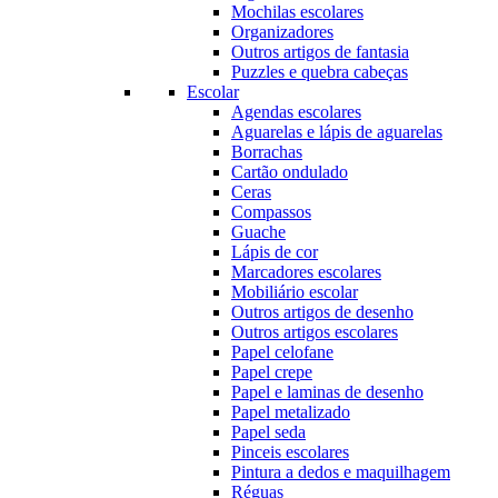
Mochilas escolares
Organizadores
Outros artigos de fantasia
Puzzles e quebra cabeças
Escolar
Agendas escolares
Aguarelas e lápis de aguarelas
Borrachas
Cartão ondulado
Ceras
Compassos
Guache
Lápis de cor
Marcadores escolares
Mobiliário escolar
Outros artigos de desenho
Outros artigos escolares
Papel celofane
Papel crepe
Papel e laminas de desenho
Papel metalizado
Papel seda
Pinceis escolares
Pintura a dedos e maquilhagem
Réguas