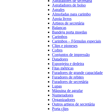
Agrafadores de secretária
Agrafadores de bolso
Agrafes
Almofadas para carimbo
Apoia livros
Artigos de secretária
Balanças
Bandeja porta moedas
Carimbos
Carimbos – Fórmulas especiais
Clips e pioneses
Cofres
Conjuntos de impressão
Datadores
Esponjeira e dedeira
Fitas métricas
Furadores de grande capacidade
Furadores de rebites
Furadores de secretária
Lupas
Máquina de agrafar
Numeradores
Organizadores
Outros artigos de secretária
Porta clips