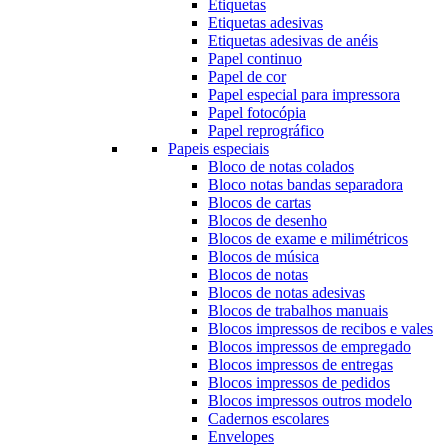
Etiquetas
Etiquetas adesivas
Etiquetas adesivas de anéis
Papel continuo
Papel de cor
Papel especial para impressora
Papel fotocópia
Papel reprográfico
Papeis especiais
Bloco de notas colados
Bloco notas bandas separadora
Blocos de cartas
Blocos de desenho
Blocos de exame e milimétricos
Blocos de música
Blocos de notas
Blocos de notas adesivas
Blocos de trabalhos manuais
Blocos impressos de recibos e vales
Blocos impressos de empregado
Blocos impressos de entregas
Blocos impressos de pedidos
Blocos impressos outros modelo
Cadernos escolares
Envelopes