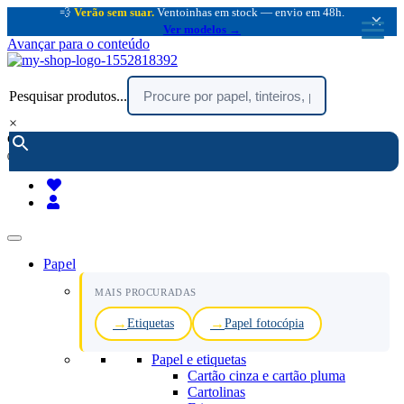
💨
Verão sem suar.
Ventoinhas em stock — envio em 48h.
×
Ver modelos →
Avançar para o conteúdo
Pesquisar produtos...
×
encomendar por telefone :
216 003 523
(chamada rede fixa nacional)
Papel
MAIS PROCURADAS
Etiquetas
Papel fotocópia
Papel e etiquetas
Cartão cinza e cartão pluma
Cartolinas