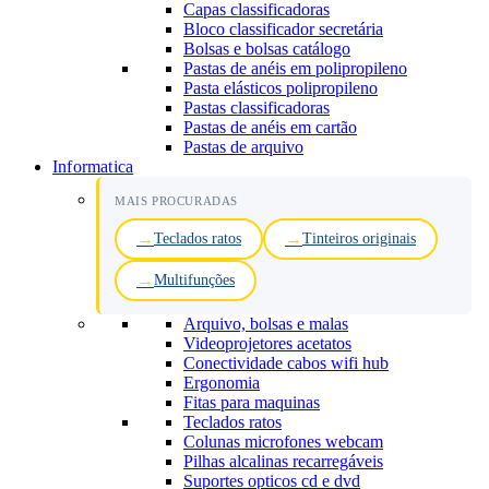
Capas classificadoras
Bloco classificador secretária
Bolsas e bolsas catálogo
Pastas de anéis em polipropileno
Pasta elásticos polipropileno
Pastas classificadoras
Pastas de anéis em cartão
Pastas de arquivo
Informatica
MAIS PROCURADAS
Teclados ratos
Tinteiros originais
Multifunções
Arquivo, bolsas e malas
Videoprojetores acetatos
Conectividade cabos wifi hub
Ergonomia
Fitas para maquinas
Teclados ratos
Colunas microfones webcam
Pilhas alcalinas recarregáveis
Suportes opticos cd e dvd