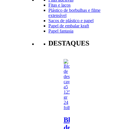
Fitas e laços
Plástico de borbulhas e filme
extensível
Sacos de plástico e papel
Papel de embalar kraft
Papel fantasia
DESTAQUES
Bloco
de