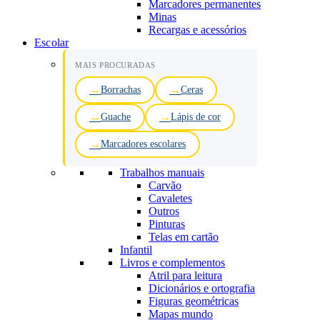
Marcadores permanentes
Minas
Recargas e acessórios
Escolar
MAIS PROCURADAS
Borrachas
Ceras
Guache
Lápis de cor
Marcadores escolares
Trabalhos manuais
Carvão
Cavaletes
Outros
Pinturas
Telas em cartão
Infantil
Livros e complementos
Atril para leitura
Dicionários e ortografia
Figuras geométricas
Mapas mundo