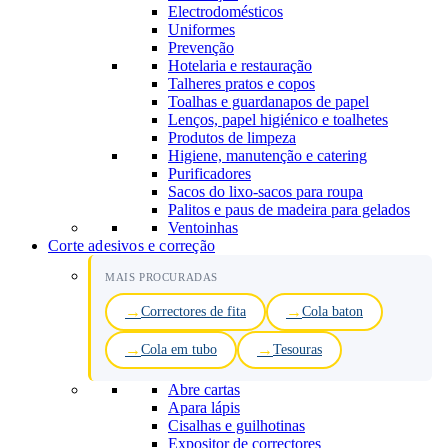
Electrodomésticos
Uniformes
Prevenção
Hotelaria e restauração
Talheres pratos e copos
Toalhas e guardanapos de papel
Lenços, papel higiénico e toalhetes
Produtos de limpeza
Higiene, manutenção e catering
Purificadores
Sacos do lixo-sacos para roupa
Palitos e paus de madeira para gelados
Ventoinhas
Corte adesivos e correção
MAIS PROCURADAS
Correctores de fita
Cola baton
Cola em tubo
Tesouras
Abre cartas
Apara lápis
Cisalhas e guilhotinas
Expositor de correctores