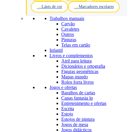
Lápis de cor
Marcadores escolares
Trabalhos manuais
Carvão
Cavaletes
Outros
Pinturas
Telas em cartão
Infantil
Livros e complementos
Atril para leitura
Dicionários e ortografia
Figuras geométricas
Mapas mundo
Rolos forra livros
Jogos e ofertas
Baralhos de cartas
Capas fantasia lp
Entretenimento e ofertas
Escrita
Estojo
Estojos de pintura
Jogos de mesa
Jogos didácticos