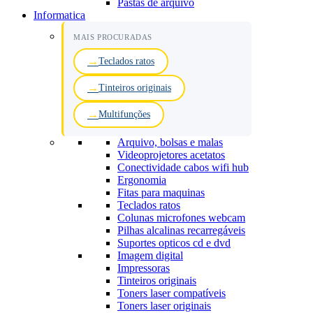
Pastas de arquivo
Informatica
MAIS PROCURADAS
Teclados ratos
Tinteiros originais
Multifunções
Arquivo, bolsas e malas
Videoprojetores acetatos
Conectividade cabos wifi hub
Ergonomia
Fitas para maquinas
Teclados ratos
Colunas microfones webcam
Pilhas alcalinas recarregáveis
Suportes opticos cd e dvd
Imagem digital
Impressoras
Tinteiros originais
Toners laser compatíveis
Toners laser originais