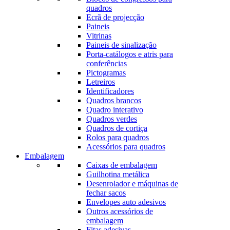
quadros
Ecrã de projecção
Paineis
Vitrinas
Paineis de sinalização
Porta-catálogos e atris para
conferências
Pictogramas
Letreiros
Identificadores
Quadros brancos
Quadro interativo
Quadros verdes
Quadros de cortiça
Rolos para quadros
Acessórios para quadros
Embalagem
Caixas de embalagem
Guilhotina metálica
Desenrolador e máquinas de
fechar sacos
Envelopes auto adesivos
Outros acessórios de
embalagem
Fitas adesivas