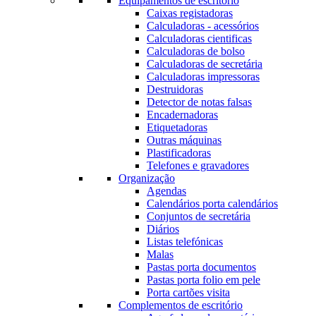
Equipamentos de escritório
Caixas registadoras
Calculadoras - acessórios
Calculadoras cientificas
Calculadoras de bolso
Calculadoras de secretária
Calculadoras impressoras
Destruidoras
Detector de notas falsas
Encadernadoras
Etiquetadoras
Outras máquinas
Plastificadoras
Telefones e gravadores
Organização
Agendas
Calendários porta calendários
Conjuntos de secretária
Diários
Listas telefónicas
Malas
Pastas porta documentos
Pastas porta folio em pele
Porta cartões visita
Complementos de escritório