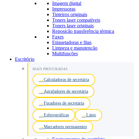
Imagem digital
Impressoras
Tinteiros originais
Toners laser compatíveis
Toners laser originais
Reposição transferência térmica
Faxes
Etiquetadoras e fitas
Limpeza e manutenção
Multifunções
Escritório
MAIS PROCURADAS
Calculadoras de secretária
Agrafadores de secretária
Furadores de secretária
Esferográficas
Lápis
Marcadores permanentes