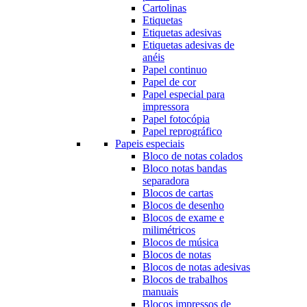
Cartolinas
Etiquetas
Etiquetas adesivas
Etiquetas adesivas de
anéis
Papel continuo
Papel de cor
Papel especial para
impressora
Papel fotocópia
Papel reprográfico
Papeis especiais
Bloco de notas colados
Bloco notas bandas
separadora
Blocos de cartas
Blocos de desenho
Blocos de exame e
milimétricos
Blocos de música
Blocos de notas
Blocos de notas adesivas
Blocos de trabalhos
manuais
Blocos impressos de