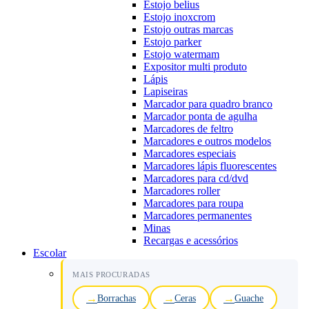
Estojo belius
Estojo inoxcrom
Estojo outras marcas
Estojo parker
Estojo watermam
Expositor multi produto
Lápis
Lapiseiras
Marcador para quadro branco
Marcador ponta de agulha
Marcadores de feltro
Marcadores e outros modelos
Marcadores especiais
Marcadores lápis fluorescentes
Marcadores para cd/dvd
Marcadores roller
Marcadores para roupa
Marcadores permanentes
Minas
Recargas e acessórios
Escolar
MAIS PROCURADAS
Borrachas
Ceras
Guache