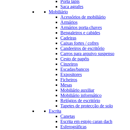
Porta lápis
Saca agrafes
Mobiliário
Acessórios de mobiliário
Armários
Armários porta-chaves
Bengaleiros e cabides
Cadeiras
Caixas fortes / cofres
Candeeiros de escritório
Carros para arquivo suspenso
Cesto de papéis
Cinzeiros
Escadas/bancos
Expositores
Ficheiros
Mesas
Mobiliário auxiliar
Mobiliário informático
Relógios de escritório
Tapetes de protecção de solo
Escrita
Canetas
Escrita em estojo caran dach
Esferográficas