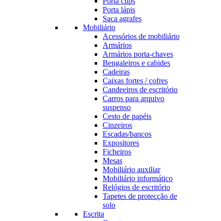
Porta clips
Porta lápis
Saca agrafes
Mobiliário
Acessórios de mobiliário
Armários
Armários porta-chaves
Bengaleiros e cabides
Cadeiras
Caixas fortes / cofres
Candeeiros de escritório
Carros para arquivo
suspenso
Cesto de papéis
Cinzeiros
Escadas/bancos
Expositores
Ficheiros
Mesas
Mobiliário auxiliar
Mobiliário informático
Relógios de escritório
Tapetes de protecção de
solo
Escrita