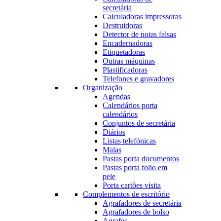
secretária
Calculadoras impressoras
Destruidoras
Detector de notas falsas
Encadernadoras
Etiquetadoras
Outras máquinas
Plastificadoras
Telefones e gravadores
Organização
Agendas
Calendários porta
calendários
Conjuntos de secretária
Diários
Listas telefónicas
Malas
Pastas porta documentos
Pastas porta folio em
pele
Porta cartões visita
Complementos de escritório
Agrafadores de secretária
Agrafadores de bolso
Agrafes