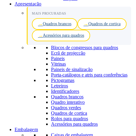
Apresentação
MAIS PROCURADAS
Quadros brancos
Quadros de cortiça
Acessórios para quadros
Blocos de congressos para quadros
Ecrã de projecção
Paineis
Vitrinas
Paineis de sinalização
Porta-catálogos e atris para conferências
Pictogramas
Letreiros
Identificadores
Quadros brancos
Quadro interativo
Quadros verdes
Quadros de cortiça
Rolos para quadros
Acessórios para quadros
Embalagem
Caixas de embalagem