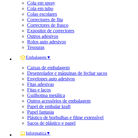
Cola em spray
Cola em tubo
Colas escolares
Correctores de fita
Correctores de frasco
Expositor de correctores
Outros adesivos
Rolos auto adesivos
Tesouras
Embalagem
▼
Caixas de embalagem
Desenrolador e máquinas de fechar sacos
Envelopes auto adesivos
Fitas adesivas
Fitas e laços
Guilhotina metálica
Outros acessórios de embalagem
Papel de embalar kraft
Papel fantasia
Plástico de borbulhas e filme extensível
Sacos de plástico e papel
Informatica
▼