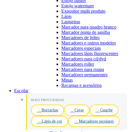
Estojo parker
Estojo watermam
Expositor multi produto
Lápis
Lapiseiras
Marcador para quadro branco
Marcador ponta de agulha
Marcadores de feltro
Marcadores e outros modelos
Marcadores especiais
Marcadores lápis fluorescentes
Marcadores para cd/dvd
Marcadores roller
Marcadores para roupa
Marcadores permanentes
Minas
Recargas e acessórios
Escolar
MAIS PROCURADAS
Borrachas
Ceras
Guache
Lápis de cor
Marcadores escolares