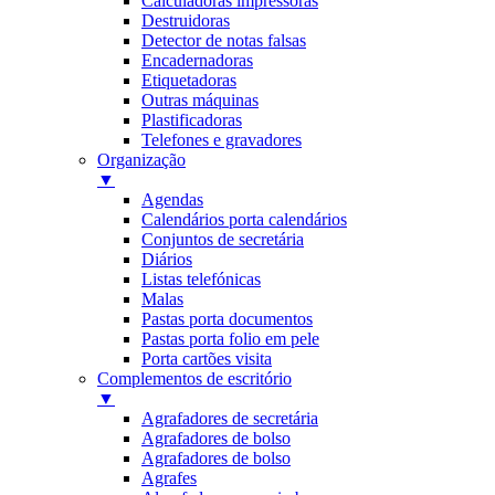
Calculadoras impressoras
Destruidoras
Detector de notas falsas
Encadernadoras
Etiquetadoras
Outras máquinas
Plastificadoras
Telefones e gravadores
Organização
▼
Agendas
Calendários porta calendários
Conjuntos de secretária
Diários
Listas telefónicas
Malas
Pastas porta documentos
Pastas porta folio em pele
Porta cartões visita
Complementos de escritório
▼
Agrafadores de secretária
Agrafadores de bolso
Agrafadores de bolso
Agrafes