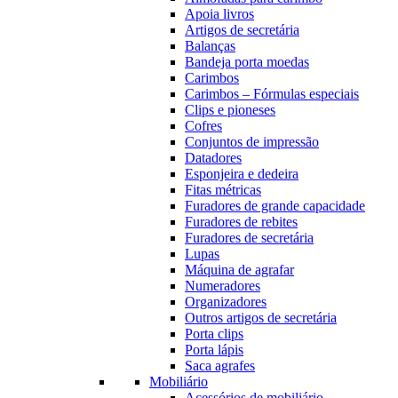
Apoia livros
Artigos de secretária
Balanças
Bandeja porta moedas
Carimbos
Carimbos – Fórmulas especiais
Clips e pioneses
Cofres
Conjuntos de impressão
Datadores
Esponjeira e dedeira
Fitas métricas
Furadores de grande capacidade
Furadores de rebites
Furadores de secretária
Lupas
Máquina de agrafar
Numeradores
Organizadores
Outros artigos de secretária
Porta clips
Porta lápis
Saca agrafes
Mobiliário
Acessórios de mobiliário