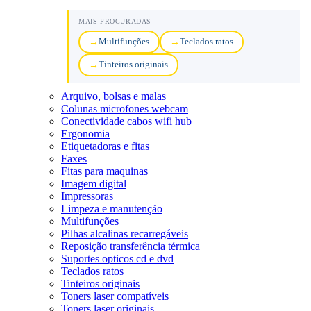
MAIS PROCURADAS
Multifunções
Teclados ratos
Tinteiros originais
Arquivo, bolsas e malas
Colunas microfones webcam
Conectividade cabos wifi hub
Ergonomia
Etiquetadoras e fitas
Faxes
Fitas para maquinas
Imagem digital
Impressoras
Limpeza e manutenção
Multifunções
Pilhas alcalinas recarregáveis
Reposição transferência térmica
Suportes opticos cd e dvd
Teclados ratos
Tinteiros originais
Toners laser compatíveis
Toners laser originais