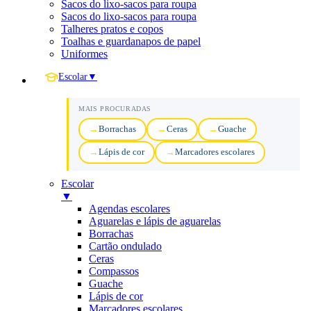
Sacos do lixo-sacos para roupa
Sacos do lixo-sacos para roupa
Talheres pratos e copos
Toalhas e guardanapos de papel
Uniformes
Escolar
▼
MAIS PROCURADAS
Borrachas
Ceras
Guache
Lápis de cor
Marcadores escolares
Escolar
▼
Agendas escolares
Aguarelas e lápis de aguarelas
Borrachas
Cartão ondulado
Ceras
Compassos
Guache
Lápis de cor
Marcadores escolares