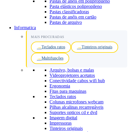
Pastas de anéis em polipropileno
Pasta elásticos polipropileno
Pastas classificadoras
Pastas de anéis em cartão
Pastas de arquivo
Informatica
MAIS PROCURADAS
Teclados ratos
Tinteiros originais
Multifunções
Arquivo, bolsas e malas
Videoprojetores acetatos
Conectividade cabos wifi hub
Ergonomia
Fitas para maquinas
Teclados ratos
Colunas microfones webcam
Pilhas alcalinas recarregáveis
Suportes opticos cd e dvd
Imagem digital
Impressoras
Tinteiros originais