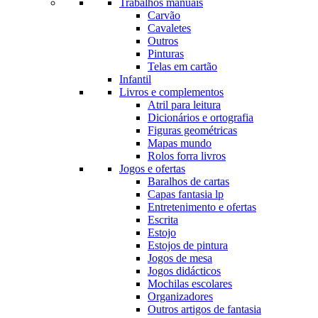
Trabalhos manuais
Carvão
Cavaletes
Outros
Pinturas
Telas em cartão
Infantil
Livros e complementos
Atril para leitura
Dicionários e ortografia
Figuras geométricas
Mapas mundo
Rolos forra livros
Jogos e ofertas
Baralhos de cartas
Capas fantasia lp
Entretenimento e ofertas
Escrita
Estojo
Estojos de pintura
Jogos de mesa
Jogos didácticos
Mochilas escolares
Organizadores
Outros artigos de fantasia