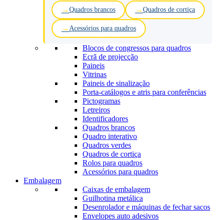
Quadros brancos
Quadros de cortiça
Acessórios para quadros
Blocos de congressos para quadros
Ecrã de projecção
Paineis
Vitrinas
Paineis de sinalização
Porta-catálogos e atris para conferências
Pictogramas
Letreiros
Identificadores
Quadros brancos
Quadro interativo
Quadros verdes
Quadros de cortiça
Rolos para quadros
Acessórios para quadros
Embalagem
Caixas de embalagem
Guilhotina metálica
Desenrolador e máquinas de fechar sacos
Envelopes auto adesivos