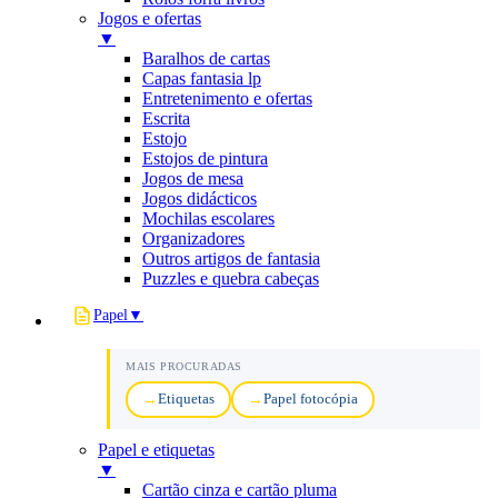
Jogos e ofertas
▼
Baralhos de cartas
Capas fantasia lp
Entretenimento e ofertas
Escrita
Estojo
Estojos de pintura
Jogos de mesa
Jogos didácticos
Mochilas escolares
Organizadores
Outros artigos de fantasia
Puzzles e quebra cabeças
Papel
▼
MAIS PROCURADAS
Etiquetas
Papel fotocópia
Papel e etiquetas
▼
Cartão cinza e cartão pluma