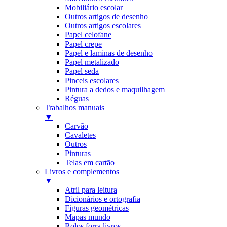
Mobiliário escolar
Outros artigos de desenho
Outros artigos escolares
Papel celofane
Papel crepe
Papel e laminas de desenho
Papel metalizado
Papel seda
Pinceis escolares
Pintura a dedos e maquilhagem
Réguas
Trabalhos manuais
▼
Carvão
Cavaletes
Outros
Pinturas
Telas em cartão
Livros e complementos
▼
Atril para leitura
Dicionários e ortografia
Figuras geométricas
Mapas mundo
Rolos forra livros