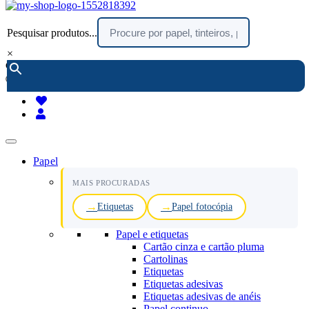
Pesquisar produtos...
×
encomendar por telefone :
216 003 523
(chamada rede fixa nacional)
Papel
MAIS PROCURADAS
Etiquetas
Papel fotocópia
Papel e etiquetas
Cartão cinza e cartão pluma
Cartolinas
Etiquetas
Etiquetas adesivas
Etiquetas adesivas de anéis
Papel continuo