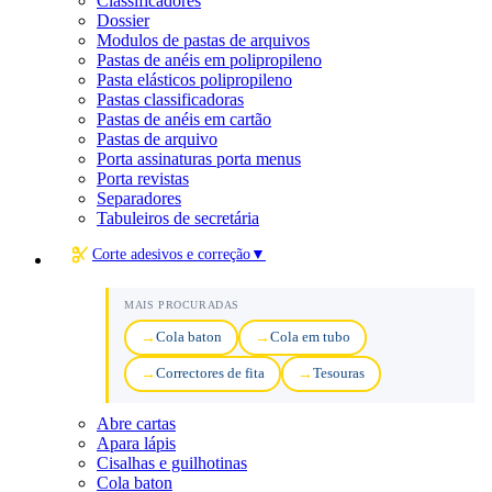
Classificadores
Dossier
Modulos de pastas de arquivos
Pastas de anéis em polipropileno
Pasta elásticos polipropileno
Pastas classificadoras
Pastas de anéis em cartão
Pastas de arquivo
Porta assinaturas porta menus
Porta revistas
Separadores
Tabuleiros de secretária
Corte adesivos e correção
▼
MAIS PROCURADAS
Cola baton
Cola em tubo
Correctores de fita
Tesouras
Abre cartas
Apara lápis
Cisalhas e guilhotinas
Cola baton