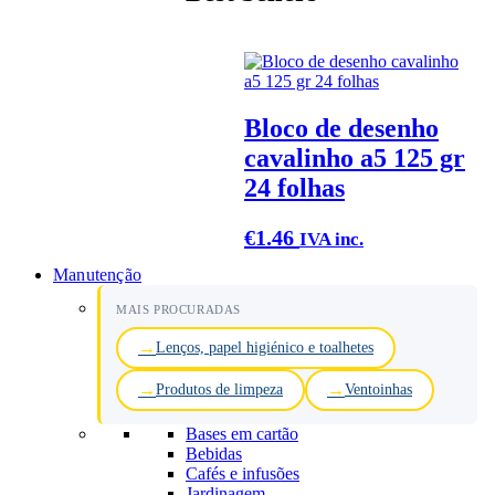
Bloco de desenho
cavalinho a5 125 gr
24 folhas
€
1.46
IVA inc.
Manutenção
MAIS PROCURADAS
Lenços, papel higiénico e toalhetes
Produtos de limpeza
Ventoinhas
Bases em cartão
Bebidas
Cafés e infusões
Jardinagem