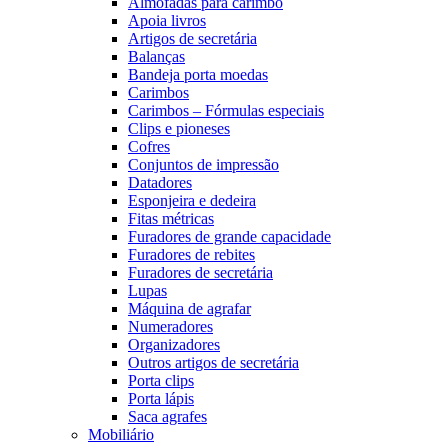
Almofadas para carimbo
Apoia livros
Artigos de secretária
Balanças
Bandeja porta moedas
Carimbos
Carimbos – Fórmulas especiais
Clips e pioneses
Cofres
Conjuntos de impressão
Datadores
Esponjeira e dedeira
Fitas métricas
Furadores de grande capacidade
Furadores de rebites
Furadores de secretária
Lupas
Máquina de agrafar
Numeradores
Organizadores
Outros artigos de secretária
Porta clips
Porta lápis
Saca agrafes
Mobiliário