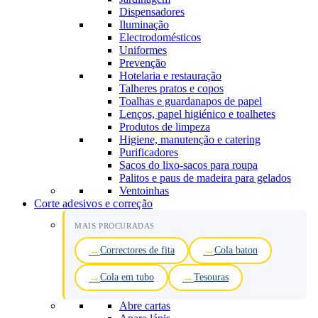
Dispensadores
Iluminação
Electrodomésticos
Uniformes
Prevenção
Hotelaria e restauração
Talheres pratos e copos
Toalhas e guardanapos de papel
Lenços, papel higiénico e toalhetes
Produtos de limpeza
Higiene, manutenção e catering
Purificadores
Sacos do lixo-sacos para roupa
Palitos e paus de madeira para gelados
Ventoinhas
Corte adesivos e correção
MAIS PROCURADAS
Correctores de fita
Cola baton
Cola em tubo
Tesouras
Abre cartas