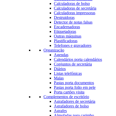
Calculadoras de bolso
Calculadoras de secretária
Calculadoras impressoras
Destruidoras
Detector de notas falsas
Encadernadoras
Etiquetadoras
Outras máquinas
Plastificadoras
Telefones e gravadores
Organização
Agendas
Calendários porta calendários
Conjuntos de secretária
Diários
Listas telefónicas
Malas
Pastas porta documentos
Pastas porta folio em pele
Porta cartões visita
Complementos de escritório
Agrafadores de secretária
Agrafadores de bolso
Agrafes
Almofadas para carimbo