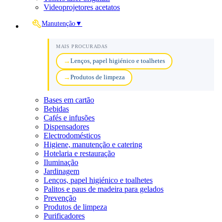
Videoprojetores acetatos
Manutenção
▼
MAIS PROCURADAS
Lenços, papel higiénico e toalhetes
Produtos de limpeza
Bases em cartão
Bebidas
Cafés e infusões
Dispensadores
Electrodomésticos
Higiene, manutenção e catering
Hotelaria e restauração
Iluminação
Jardinagem
Lenços, papel higiénico e toalhetes
Palitos e paus de madeira para gelados
Prevenção
Produtos de limpeza
Purificadores