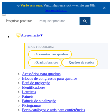
💨
Verão sem suar.
Ventoinhas em stock — envio em 48h.
×
Ver modelos →
Pesquisar produtos...
Apresentação
▼
MAIS PROCURADAS
Acessórios para quadros
Quadros brancos
Quadros de cortiça
Acessórios para quadros
Blocos de congressos para quadros
Ecrã de projecção
Identificadores
Letreiros
Paineis
Paineis de sinalização
Pictogramas
Porta-catálogos e atris para conferências