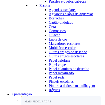
Puzzles e quebra cabeças
Escolar
Agendas escolares
Aguarelas e lápis de aguarelas
Borrachas
Cartão ondulado
Ceras
Compassos
Guache
Lápis de cor
Marcadores escolares
Mobiliário escolar
Outros artigos de desenho
Outros artigos escolares
Papel celofane
Papel crepe
Papel e laminas de desenho
Papel metalizado
Papel seda
Pinceis escolares
Pintura a dedos e maquilhagem
Réguas
Apresentação
MAIS PROCURADAS