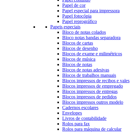
Papel de cor
Papel especial para impressora
Papel fotocópia
Papel reprográfico
Papeis especiais
Bloco de notas colados
Bloco notas bandas separadora
Blocos de cartas
Blocos de desenho
Blocos de exame e milimétricos
Blocos de música
Blocos de notas
Blocos de notas adesivas
Blocos de trabalhos manuais
Blocos impressos de recibos e vales
Blocos impressos de empregado
Blocos impressos de entregas
Blocos impressos de pedidos
Blocos impressos outros modelo
Cadernos escolares
Envelopes
Livros de contabilidade
Rolos para fax
Rolos para máquina de calcular