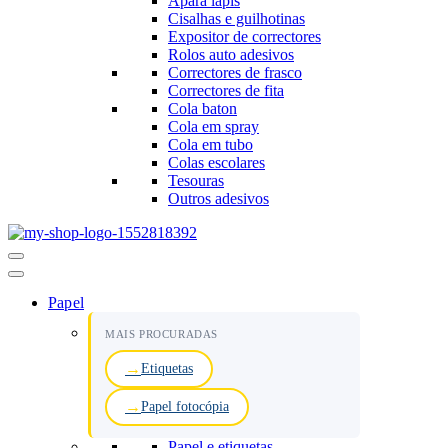
Apara lápis
Cisalhas e guilhotinas
Expositor de correctores
Rolos auto adesivos
Correctores de frasco
Correctores de fita
Cola baton
Cola em spray
Cola em tubo
Colas escolares
Tesouras
Outros adesivos
Menu
de
navegação
Papel
MAIS PROCURADAS
Etiquetas
Papel fotocópia
Papel e etiquetas