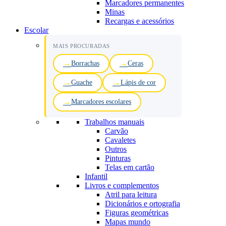
Marcadores permanentes
Minas
Recargas e acessórios
Escolar
MAIS PROCURADAS
Borrachas
Ceras
Guache
Lápis de cor
Marcadores escolares
Trabalhos manuais
Carvão
Cavaletes
Outros
Pinturas
Telas em cartão
Infantil
Livros e complementos
Atril para leitura
Dicionários e ortografia
Figuras geométricas
Mapas mundo