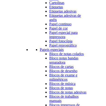
Cartolinas
Etiquetas
Etiquetas adesivas
Etiquetas adesivas de
anéis
Papel continuo
Papel de cor
Papel especial para
impressora
Papel fotocópia
Papel reprográfico
Papeis especiais
Bloco de notas colados
Bloco notas bandas
separadora
Blocos de cartas
Blocos de desenho
Blocos de exame e
milimétricos
Blocos de música
Blocos de notas
Blocos de notas adesivas
Blocos de trabalhos
manuais
Blocos impressos de