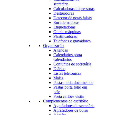
secretária
Calculadoras impressoras
Destruidoras
Detector de notas falsas
Encadernadoras
Etiquetadoras
Outras máquinas
Plastificadoras
Telefones e gravadores
Organização
Agendas
Calendários porta
calendários
Conjuntos de secretária
Diários
Listas telefónicas
Malas
Pastas porta documentos
Pastas porta folio em
pele
Porta cartões visita
Complementos de escritório
Agrafadores de secretária
Agrafadores de bolso
Agrafes