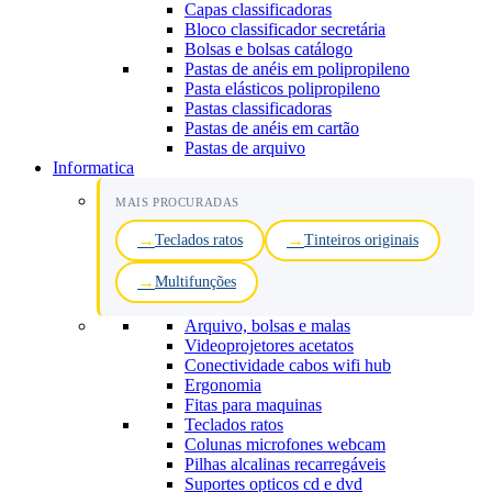
Capas classificadoras
Bloco classificador secretária
Bolsas e bolsas catálogo
Pastas de anéis em polipropileno
Pasta elásticos polipropileno
Pastas classificadoras
Pastas de anéis em cartão
Pastas de arquivo
Informatica
MAIS PROCURADAS
Teclados ratos
Tinteiros originais
Multifunções
Arquivo, bolsas e malas
Videoprojetores acetatos
Conectividade cabos wifi hub
Ergonomia
Fitas para maquinas
Teclados ratos
Colunas microfones webcam
Pilhas alcalinas recarregáveis
Suportes opticos cd e dvd