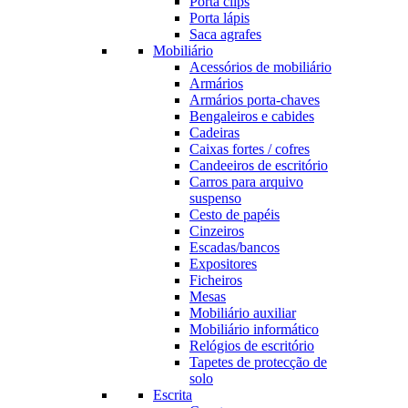
Porta clips
Porta lápis
Saca agrafes
Mobiliário
Acessórios de mobiliário
Armários
Armários porta-chaves
Bengaleiros e cabides
Cadeiras
Caixas fortes / cofres
Candeeiros de escritório
Carros para arquivo
suspenso
Cesto de papéis
Cinzeiros
Escadas/bancos
Expositores
Ficheiros
Mesas
Mobiliário auxiliar
Mobiliário informático
Relógios de escritório
Tapetes de protecção de
solo
Escrita