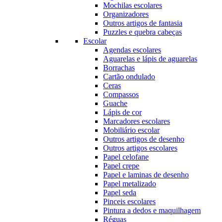
Mochilas escolares
Organizadores
Outros artigos de fantasia
Puzzles e quebra cabeças
Escolar
Agendas escolares
Aguarelas e lápis de aguarelas
Borrachas
Cartão ondulado
Ceras
Compassos
Guache
Lápis de cor
Marcadores escolares
Mobiliário escolar
Outros artigos de desenho
Outros artigos escolares
Papel celofane
Papel crepe
Papel e laminas de desenho
Papel metalizado
Papel seda
Pinceis escolares
Pintura a dedos e maquilhagem
Réguas