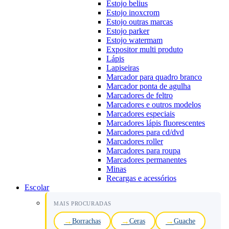
Estojo belius
Estojo inoxcrom
Estojo outras marcas
Estojo parker
Estojo watermam
Expositor multi produto
Lápis
Lapiseiras
Marcador para quadro branco
Marcador ponta de agulha
Marcadores de feltro
Marcadores e outros modelos
Marcadores especiais
Marcadores lápis fluorescentes
Marcadores para cd/dvd
Marcadores roller
Marcadores para roupa
Marcadores permanentes
Minas
Recargas e acessórios
Escolar
MAIS PROCURADAS
Borrachas
Ceras
Guache