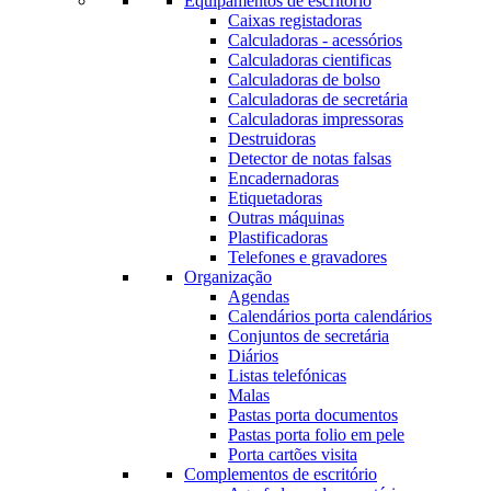
Equipamentos de escritório
Caixas registadoras
Calculadoras - acessórios
Calculadoras cientificas
Calculadoras de bolso
Calculadoras de secretária
Calculadoras impressoras
Destruidoras
Detector de notas falsas
Encadernadoras
Etiquetadoras
Outras máquinas
Plastificadoras
Telefones e gravadores
Organização
Agendas
Calendários porta calendários
Conjuntos de secretária
Diários
Listas telefónicas
Malas
Pastas porta documentos
Pastas porta folio em pele
Porta cartões visita
Complementos de escritório