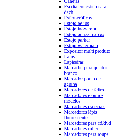
Canetas
Escrita em estojo caran
dach
Esferográficas
Estojo belius
Estojo inoxcrom
Estojo outras marcas
Estojo parker
Estojo watermam
Expositor multi produto
Lápis
Lapiseiras
Marcador para quadro
branco
Marcador ponta de
agulha
Marcadores de feltro
Marcadores e outros
modelos
Marcadores especiais
Marcadores lápis
fluorescentes
Marcadores para cd/dvd
Marcadores roller
Marcadores para roupa