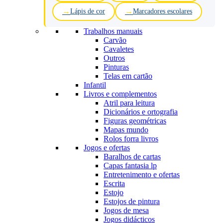
Lápis de cor
Marcadores escolares
Trabalhos manuais
Carvão
Cavaletes
Outros
Pinturas
Telas em cartão
Infantil
Livros e complementos
Atril para leitura
Dicionários e ortografia
Figuras geométricas
Mapas mundo
Rolos forra livros
Jogos e ofertas
Baralhos de cartas
Capas fantasia lp
Entretenimento e ofertas
Escrita
Estojo
Estojos de pintura
Jogos de mesa
Jogos didácticos