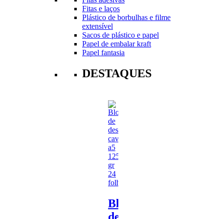
Fitas e laços
Plástico de borbulhas e filme
extensível
Sacos de plástico e papel
Papel de embalar kraft
Papel fantasia
DESTAQUES
Bloco
de