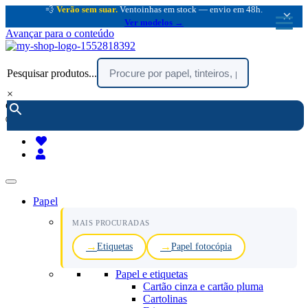
💨
Verão sem suar.
Ventoinhas em stock — envio em 48h.
×
Ver modelos →
Avançar para o conteúdo
Pesquisar produtos...
×
encomendar por telefone :
216 003 523
(chamada rede fixa nacional)
Papel
MAIS PROCURADAS
Etiquetas
Papel fotocópia
Papel e etiquetas
Cartão cinza e cartão pluma
Cartolinas