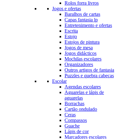
Rolos forra livros
Jogos e ofertas
Baralhos de cartas
Capas fantasia lp
Entretenimento e ofertas
Escrita
Estojo
Estojos de pintura
Jogos de mesa
Jogos didácticos
Mochilas escolares
Organizadores
Outros artigos de fantasia
Puzzles e quebra cabeças
Escolar
Agendas escolares
Aguarelas e lápis de
aguarelas
Borrachas
Cartão ondulado
Ceras
Compassos
Guache
Lápis de cor
Marcadores escolares