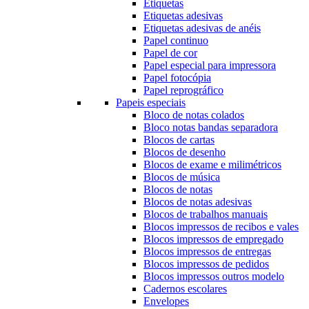
Etiquetas
Etiquetas adesivas
Etiquetas adesivas de anéis
Papel continuo
Papel de cor
Papel especial para impressora
Papel fotocópia
Papel reprográfico
Papeis especiais
Bloco de notas colados
Bloco notas bandas separadora
Blocos de cartas
Blocos de desenho
Blocos de exame e milimétricos
Blocos de música
Blocos de notas
Blocos de notas adesivas
Blocos de trabalhos manuais
Blocos impressos de recibos e vales
Blocos impressos de empregado
Blocos impressos de entregas
Blocos impressos de pedidos
Blocos impressos outros modelo
Cadernos escolares
Envelopes