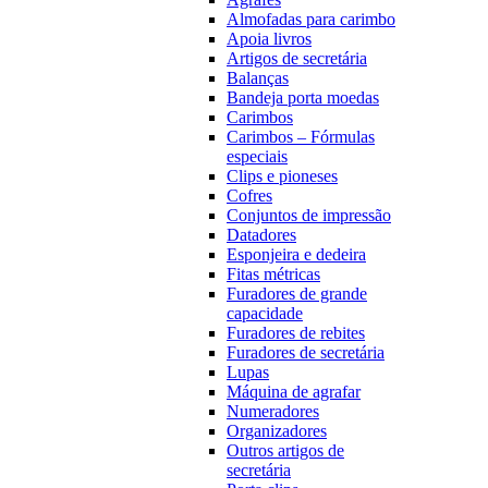
Almofadas para carimbo
Apoia livros
Artigos de secretária
Balanças
Bandeja porta moedas
Carimbos
Carimbos – Fórmulas
especiais
Clips e pioneses
Cofres
Conjuntos de impressão
Datadores
Esponjeira e dedeira
Fitas métricas
Furadores de grande
capacidade
Furadores de rebites
Furadores de secretária
Lupas
Máquina de agrafar
Numeradores
Organizadores
Outros artigos de
secretária