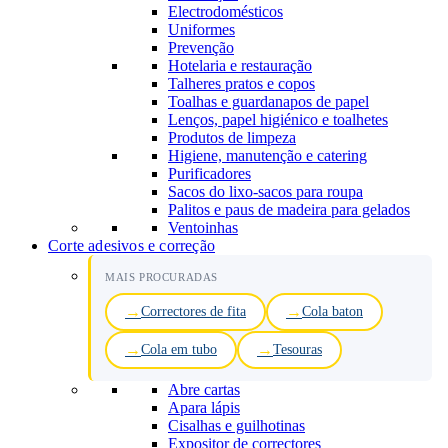
Electrodomésticos
Uniformes
Prevenção
Hotelaria e restauração
Talheres pratos e copos
Toalhas e guardanapos de papel
Lenços, papel higiénico e toalhetes
Produtos de limpeza
Higiene, manutenção e catering
Purificadores
Sacos do lixo-sacos para roupa
Palitos e paus de madeira para gelados
Ventoinhas
Corte adesivos e correção
MAIS PROCURADAS
Correctores de fita
Cola baton
Cola em tubo
Tesouras
Abre cartas
Apara lápis
Cisalhas e guilhotinas
Expositor de correctores