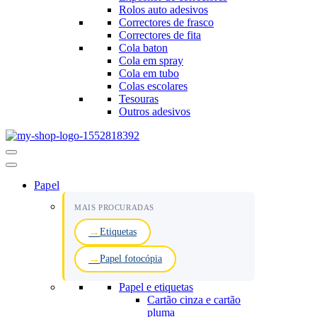
Rolos auto adesivos
Correctores de frasco
Correctores de fita
Cola baton
Cola em spray
Cola em tubo
Colas escolares
Tesouras
Outros adesivos
Menu
de
navegação
Papel
MAIS PROCURADAS
Etiquetas
Papel fotocópia
Papel e etiquetas
Cartão cinza e cartão
pluma