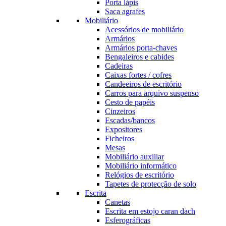
Porta lápis
Saca agrafes
Mobiliário
Acessórios de mobiliário
Armários
Armários porta-chaves
Bengaleiros e cabides
Cadeiras
Caixas fortes / cofres
Candeeiros de escritório
Carros para arquivo suspenso
Cesto de papéis
Cinzeiros
Escadas/bancos
Expositores
Ficheiros
Mesas
Mobiliário auxiliar
Mobiliário informático
Relógios de escritório
Tapetes de protecção de solo
Escrita
Canetas
Escrita em estojo caran dach
Esferográficas