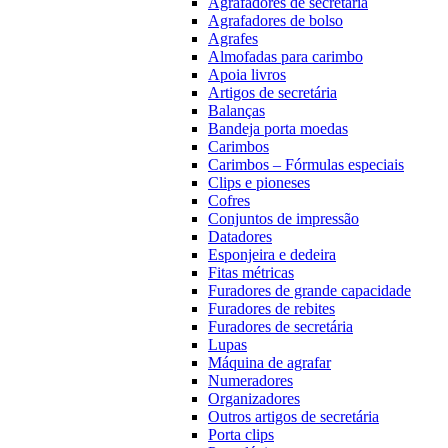
Agrafadores de secretária
Agrafadores de bolso
Agrafes
Almofadas para carimbo
Apoia livros
Artigos de secretária
Balanças
Bandeja porta moedas
Carimbos
Carimbos – Fórmulas especiais
Clips e pioneses
Cofres
Conjuntos de impressão
Datadores
Esponjeira e dedeira
Fitas métricas
Furadores de grande capacidade
Furadores de rebites
Furadores de secretária
Lupas
Máquina de agrafar
Numeradores
Organizadores
Outros artigos de secretária
Porta clips