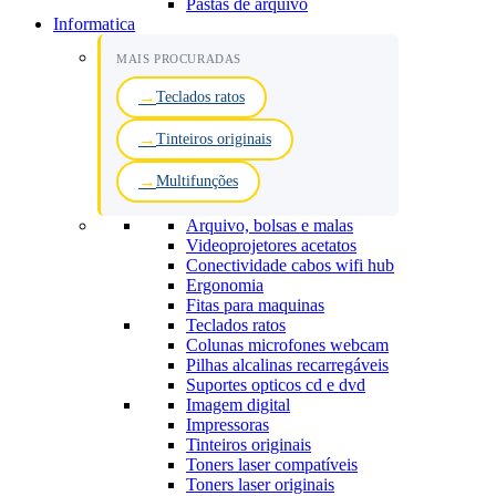
Pastas de arquivo
Informatica
MAIS PROCURADAS
Teclados ratos
Tinteiros originais
Multifunções
Arquivo, bolsas e malas
Videoprojetores acetatos
Conectividade cabos wifi hub
Ergonomia
Fitas para maquinas
Teclados ratos
Colunas microfones webcam
Pilhas alcalinas recarregáveis
Suportes opticos cd e dvd
Imagem digital
Impressoras
Tinteiros originais
Toners laser compatíveis
Toners laser originais