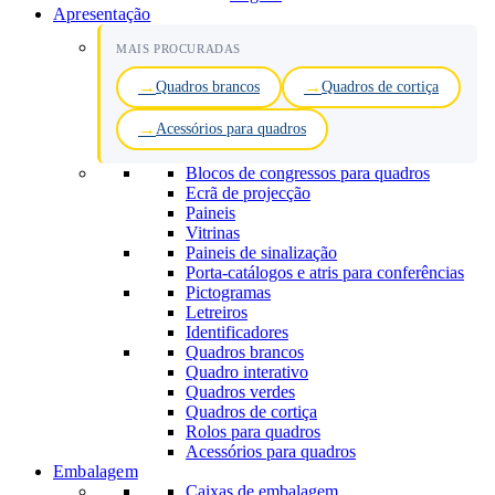
Apresentação
MAIS PROCURADAS
Quadros brancos
Quadros de cortiça
Acessórios para quadros
Blocos de congressos para quadros
Ecrã de projecção
Paineis
Vitrinas
Paineis de sinalização
Porta-catálogos e atris para conferências
Pictogramas
Letreiros
Identificadores
Quadros brancos
Quadro interativo
Quadros verdes
Quadros de cortiça
Rolos para quadros
Acessórios para quadros
Embalagem
Caixas de embalagem