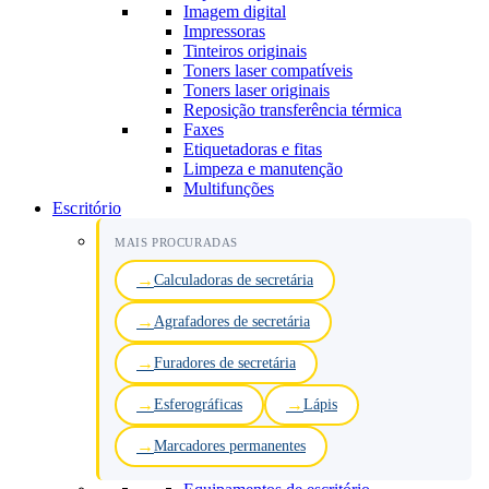
Imagem digital
Impressoras
Tinteiros originais
Toners laser compatíveis
Toners laser originais
Reposição transferência térmica
Faxes
Etiquetadoras e fitas
Limpeza e manutenção
Multifunções
Escritório
MAIS PROCURADAS
Calculadoras de secretária
Agrafadores de secretária
Furadores de secretária
Esferográficas
Lápis
Marcadores permanentes