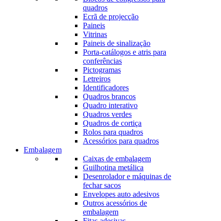
quadros
Ecrã de projecção
Paineis
Vitrinas
Paineis de sinalização
Porta-catálogos e atris para
conferências
Pictogramas
Letreiros
Identificadores
Quadros brancos
Quadro interativo
Quadros verdes
Quadros de cortiça
Rolos para quadros
Acessórios para quadros
Embalagem
Caixas de embalagem
Guilhotina metálica
Desenrolador e máquinas de
fechar sacos
Envelopes auto adesivos
Outros acessórios de
embalagem
Fitas adesivas