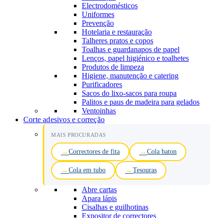
Electrodomésticos
Uniformes
Prevenção
Hotelaria e restauração
Talheres pratos e copos
Toalhas e guardanapos de papel
Lenços, papel higiénico e toalhetes
Produtos de limpeza
Higiene, manutenção e catering
Purificadores
Sacos do lixo-sacos para roupa
Palitos e paus de madeira para gelados
Ventoinhas
Corte adesivos e correção
MAIS PROCURADAS
Correctores de fita
Cola baton
Cola em tubo
Tesouras
Abre cartas
Apara lápis
Cisalhas e guilhotinas
Expositor de correctores