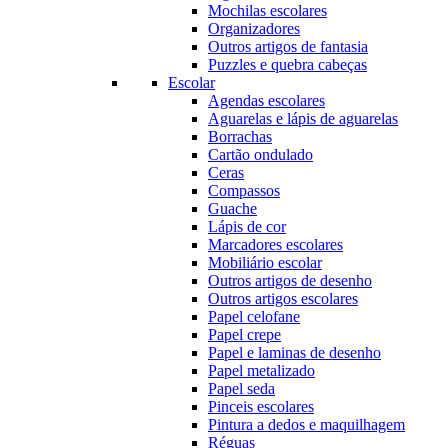
Mochilas escolares
Organizadores
Outros artigos de fantasia
Puzzles e quebra cabeças
Escolar
Agendas escolares
Aguarelas e lápis de aguarelas
Borrachas
Cartão ondulado
Ceras
Compassos
Guache
Lápis de cor
Marcadores escolares
Mobiliário escolar
Outros artigos de desenho
Outros artigos escolares
Papel celofane
Papel crepe
Papel e laminas de desenho
Papel metalizado
Papel seda
Pinceis escolares
Pintura a dedos e maquilhagem
Réguas