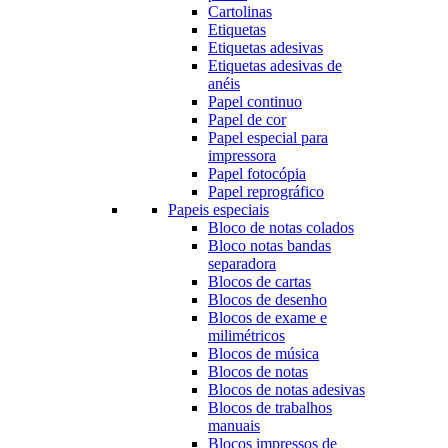
Cartolinas
Etiquetas
Etiquetas adesivas
Etiquetas adesivas de
anéis
Papel continuo
Papel de cor
Papel especial para
impressora
Papel fotocópia
Papel reprográfico
Papeis especiais
Bloco de notas colados
Bloco notas bandas
separadora
Blocos de cartas
Blocos de desenho
Blocos de exame e
milimétricos
Blocos de música
Blocos de notas
Blocos de notas adesivas
Blocos de trabalhos
manuais
Blocos impressos de