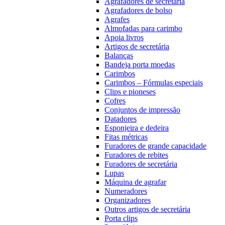
Agrafadores de secretária
Agrafadores de bolso
Agrafes
Almofadas para carimbo
Apoia livros
Artigos de secretária
Balanças
Bandeja porta moedas
Carimbos
Carimbos – Fórmulas especiais
Clips e pioneses
Cofres
Conjuntos de impressão
Datadores
Esponjeira e dedeira
Fitas métricas
Furadores de grande capacidade
Furadores de rebites
Furadores de secretária
Lupas
Máquina de agrafar
Numeradores
Organizadores
Outros artigos de secretária
Porta clips