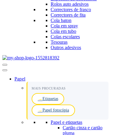
Rolos auto adesivos
Correctores de frasco
Correctores de fita
Cola baton
Cola em spray
Cola em tubo
Colas escolares
Tesouras
Outros adesivos
Menu
de
navegação
Papel
MAIS PROCURADAS
Etiquetas
Papel fotocópia
Papel e etiquetas
Cartão cinza e cartão
pluma