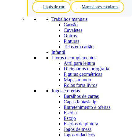
Lápis de cor
Marcadores escolares
Trabalhos manuais
Carvão
Cavaletes
Outros
Pinturas
Telas em cartão
Infantil
Livros e complementos
Atril para leitura
Dicionários e ortografia
Figuras geométricas
Mapas mundo
Rolos forra livros
Jogos e ofertas
Baralhos de cartas
Capas fantasia lp
Entretenimento e ofertas
Escrita
Estojo
Estojos de pintura
Jogos de mesa
Jogos didácticos