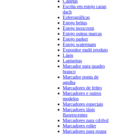
Canetas
Escrita em estojo caran
dach
Esferográficas
Estojo belius
Estojo inoxcrom
Estojo outras marcas
Estojo parker
Estojo watermam
Expositor multi produto
Lápis
Lapiseiras
Marcador para quadro
branco
Marcador ponta de
agulha
Marcadores de feltro
Marcadores e outros
modelos
Marcadores especiais
Marcadores lápis
fluorescentes
Marcadores para cd/dvd
Marcadores roller
Marcadores para roupa