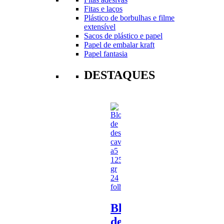
Fitas e laços
Plástico de borbulhas e filme
extensível
Sacos de plástico e papel
Papel de embalar kraft
Papel fantasia
DESTAQUES
Bloco
de