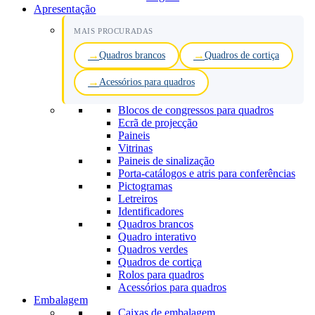
Apresentação
MAIS PROCURADAS
Quadros brancos
Quadros de cortiça
Acessórios para quadros
Blocos de congressos para quadros
Ecrã de projecção
Paineis
Vitrinas
Paineis de sinalização
Porta-catálogos e atris para conferências
Pictogramas
Letreiros
Identificadores
Quadros brancos
Quadro interativo
Quadros verdes
Quadros de cortiça
Rolos para quadros
Acessórios para quadros
Embalagem
Caixas de embalagem