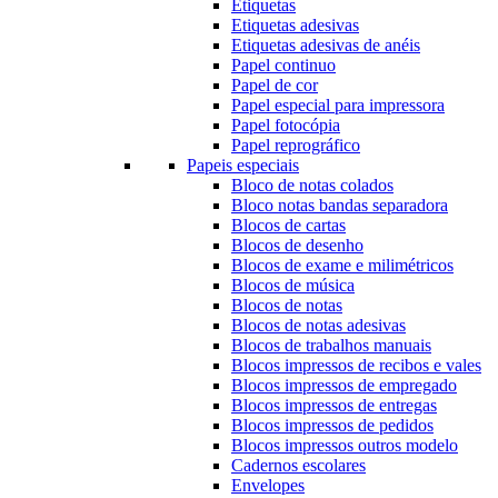
Etiquetas
Etiquetas adesivas
Etiquetas adesivas de anéis
Papel continuo
Papel de cor
Papel especial para impressora
Papel fotocópia
Papel reprográfico
Papeis especiais
Bloco de notas colados
Bloco notas bandas separadora
Blocos de cartas
Blocos de desenho
Blocos de exame e milimétricos
Blocos de música
Blocos de notas
Blocos de notas adesivas
Blocos de trabalhos manuais
Blocos impressos de recibos e vales
Blocos impressos de empregado
Blocos impressos de entregas
Blocos impressos de pedidos
Blocos impressos outros modelo
Cadernos escolares
Envelopes