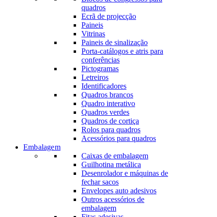
quadros
Ecrã de projecção
Paineis
Vitrinas
Paineis de sinalização
Porta-catálogos e atris para
conferências
Pictogramas
Letreiros
Identificadores
Quadros brancos
Quadro interativo
Quadros verdes
Quadros de cortiça
Rolos para quadros
Acessórios para quadros
Embalagem
Caixas de embalagem
Guilhotina metálica
Desenrolador e máquinas de
fechar sacos
Envelopes auto adesivos
Outros acessórios de
embalagem
Fitas adesivas