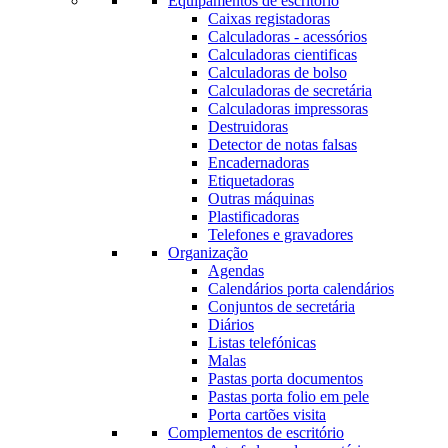
Equipamentos de escritório
Caixas registadoras
Calculadoras - acessórios
Calculadoras cientificas
Calculadoras de bolso
Calculadoras de secretária
Calculadoras impressoras
Destruidoras
Detector de notas falsas
Encadernadoras
Etiquetadoras
Outras máquinas
Plastificadoras
Telefones e gravadores
Organização
Agendas
Calendários porta calendários
Conjuntos de secretária
Diários
Listas telefónicas
Malas
Pastas porta documentos
Pastas porta folio em pele
Porta cartões visita
Complementos de escritório