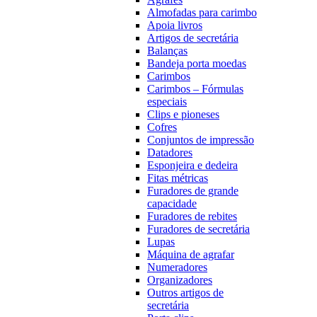
Almofadas para carimbo
Apoia livros
Artigos de secretária
Balanças
Bandeja porta moedas
Carimbos
Carimbos – Fórmulas
especiais
Clips e pioneses
Cofres
Conjuntos de impressão
Datadores
Esponjeira e dedeira
Fitas métricas
Furadores de grande
capacidade
Furadores de rebites
Furadores de secretária
Lupas
Máquina de agrafar
Numeradores
Organizadores
Outros artigos de
secretária