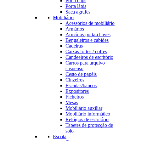
Porta clips
Porta lápis
Saca agrafes
Mobiliário
Acessórios de mobiliário
Armários
Armários porta-chaves
Bengaleiros e cabides
Cadeiras
Caixas fortes / cofres
Candeeiros de escritório
Carros para arquivo
suspenso
Cesto de papéis
Cinzeiros
Escadas/bancos
Expositores
Ficheiros
Mesas
Mobiliário auxiliar
Mobiliário informático
Relógios de escritório
Tapetes de protecção de
solo
Escrita