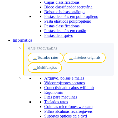
Capas classificadoras
Bloco classificador secretária
Bolsas e bolsas catálogo
Pastas de anéis em polipropileno
Pasta elásticos polipropileno
Pastas classificadoras
Pastas de anéis em cartão
Pastas de arquivo
Informatica
MAIS PROCURADAS
Teclados ratos
Tinteiros originais
Multifunções
Arquivo, bolsas e malas
Videoprojetores acetatos
Conectividade cabos wifi hub
Ergonomia
Fitas para maquinas
Teclados ratos
Colunas microfones webcam
Pilhas alcalinas recarregáveis
Suportes opticos cd e dvd