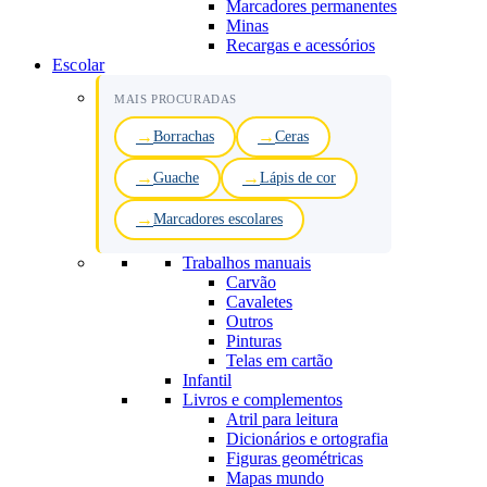
Marcadores permanentes
Minas
Recargas e acessórios
Escolar
MAIS PROCURADAS
Borrachas
Ceras
Guache
Lápis de cor
Marcadores escolares
Trabalhos manuais
Carvão
Cavaletes
Outros
Pinturas
Telas em cartão
Infantil
Livros e complementos
Atril para leitura
Dicionários e ortografia
Figuras geométricas
Mapas mundo