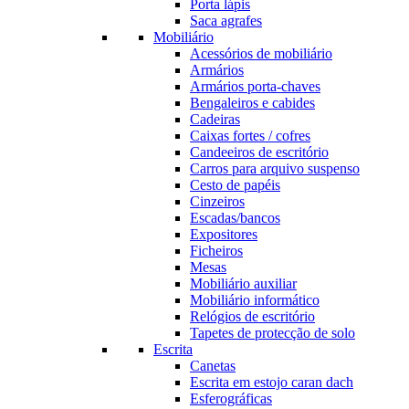
Porta lápis
Saca agrafes
Mobiliário
Acessórios de mobiliário
Armários
Armários porta-chaves
Bengaleiros e cabides
Cadeiras
Caixas fortes / cofres
Candeeiros de escritório
Carros para arquivo suspenso
Cesto de papéis
Cinzeiros
Escadas/bancos
Expositores
Ficheiros
Mesas
Mobiliário auxiliar
Mobiliário informático
Relógios de escritório
Tapetes de protecção de solo
Escrita
Canetas
Escrita em estojo caran dach
Esferográficas