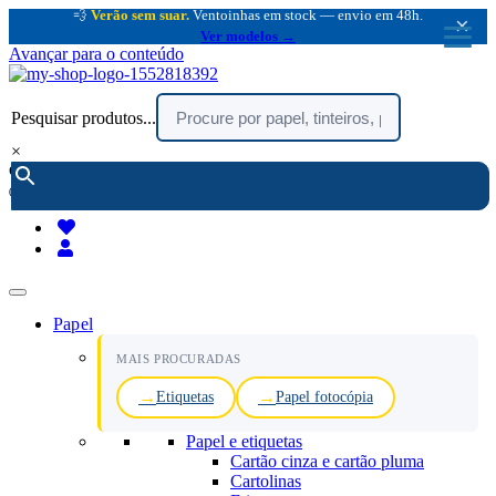
💨
Verão sem suar.
Ventoinhas em stock — envio em 48h.
×
Ver modelos →
Avançar para o conteúdo
Pesquisar produtos...
×
encomendar por telefone :
216 003 523
(chamada rede fixa nacional)
Papel
MAIS PROCURADAS
Etiquetas
Papel fotocópia
Papel e etiquetas
Cartão cinza e cartão pluma
Cartolinas