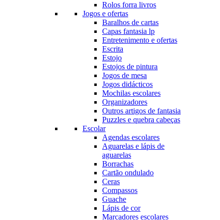
Rolos forra livros
Jogos e ofertas
Baralhos de cartas
Capas fantasia lp
Entretenimento e ofertas
Escrita
Estojo
Estojos de pintura
Jogos de mesa
Jogos didácticos
Mochilas escolares
Organizadores
Outros artigos de fantasia
Puzzles e quebra cabeças
Escolar
Agendas escolares
Aguarelas e lápis de
aguarelas
Borrachas
Cartão ondulado
Ceras
Compassos
Guache
Lápis de cor
Marcadores escolares