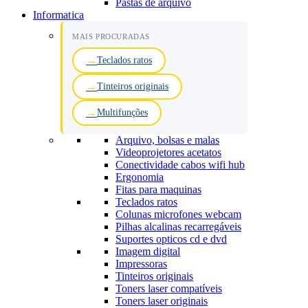
Pastas de arquivo
Informatica
MAIS PROCURADAS
Teclados ratos
Tinteiros originais
Multifunções
Arquivo, bolsas e malas
Videoprojetores acetatos
Conectividade cabos wifi hub
Ergonomia
Fitas para maquinas
Teclados ratos
Colunas microfones webcam
Pilhas alcalinas recarregáveis
Suportes opticos cd e dvd
Imagem digital
Impressoras
Tinteiros originais
Toners laser compatíveis
Toners laser originais