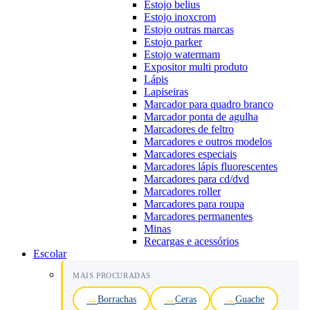
Estojo belius
Estojo inoxcrom
Estojo outras marcas
Estojo parker
Estojo watermam
Expositor multi produto
Lápis
Lapiseiras
Marcador para quadro branco
Marcador ponta de agulha
Marcadores de feltro
Marcadores e outros modelos
Marcadores especiais
Marcadores lápis fluorescentes
Marcadores para cd/dvd
Marcadores roller
Marcadores para roupa
Marcadores permanentes
Minas
Recargas e acessórios
Escolar
MAIS PROCURADAS
Borrachas
Ceras
Guache