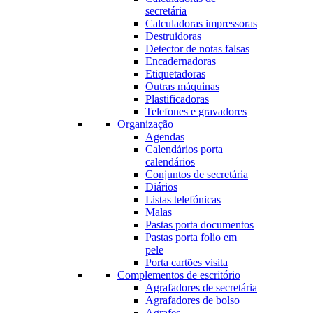
secretária
Calculadoras impressoras
Destruidoras
Detector de notas falsas
Encadernadoras
Etiquetadoras
Outras máquinas
Plastificadoras
Telefones e gravadores
Organização
Agendas
Calendários porta
calendários
Conjuntos de secretária
Diários
Listas telefónicas
Malas
Pastas porta documentos
Pastas porta folio em
pele
Porta cartões visita
Complementos de escritório
Agrafadores de secretária
Agrafadores de bolso
Agrafes