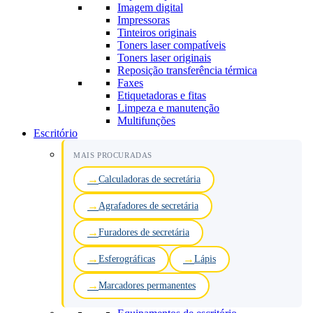
Imagem digital
Impressoras
Tinteiros originais
Toners laser compatíveis
Toners laser originais
Reposição transferência térmica
Faxes
Etiquetadoras e fitas
Limpeza e manutenção
Multifunções
Escritório
MAIS PROCURADAS
Calculadoras de secretária
Agrafadores de secretária
Furadores de secretária
Esferográficas
Lápis
Marcadores permanentes