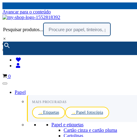
Avançar para o conteúdo
Pesquisar produtos...
×
encomendar por telefone :
216 003 523
(chamada rede fixa nacional)
Carrinho
0
Papel
MAIS PROCURADAS
Etiquetas
Papel fotocópia
Papel e etiquetas
Cartão cinza e cartão pluma
Cartolinas