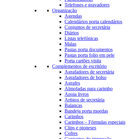
Telefones e gravadores
Organização
Agendas
Calendários porta calendários
Conjuntos de secretária
Diários
Listas telefónicas
Malas
Pastas porta documentos
Pastas porta folio em pele
Porta cartões visita
Complementos de escritório
Agrafadores de secretária
Agrafadores de bolso
Agrafes
Almofadas para carimbo
Apoia livros
Artigos de secretária
Balanças
Bandeja porta moedas
Carimbos
Carimbos – Fórmulas especiais
Clips e pioneses
Cofres
Conjuntos de impressão