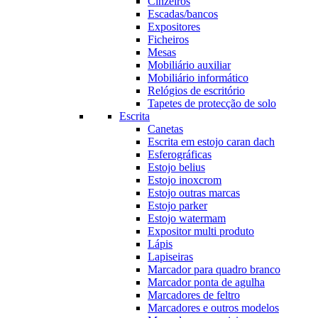
Cinzeiros
Escadas/bancos
Expositores
Ficheiros
Mesas
Mobiliário auxiliar
Mobiliário informático
Relógios de escritório
Tapetes de protecção de solo
Escrita
Canetas
Escrita em estojo caran dach
Esferográficas
Estojo belius
Estojo inoxcrom
Estojo outras marcas
Estojo parker
Estojo watermam
Expositor multi produto
Lápis
Lapiseiras
Marcador para quadro branco
Marcador ponta de agulha
Marcadores de feltro
Marcadores e outros modelos