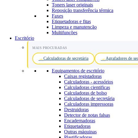
Toners laser originais
Reposição transferência térmica
Faxes
Etiquetadoras e fitas
Limpeza e manutenção
Multifunções
Escritório
MAIS PROCURADAS
Calculadoras de secretária
Agrafadores de sec
Equipamentos de escritório
Caixas registadoras
Calculadoras - acessórios
Calculadoras cientificas
Calculadoras de bolso
Calculadoras de secretária
Calculadoras impressoras
Destruidoras
Detector de notas falsas
Encadernadoras
Etiquetadoras
Outras máquinas
Plastificadoras