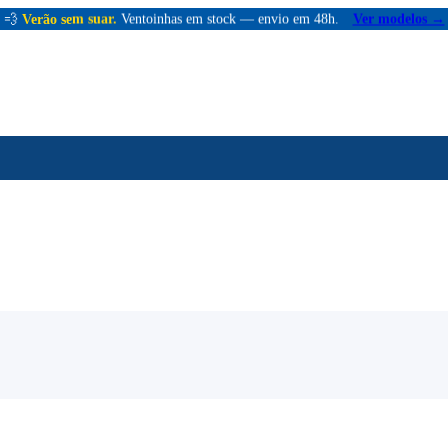
💨
Verão sem suar.
Ventoinhas em stock — envio em 48h.
Ver modelos →