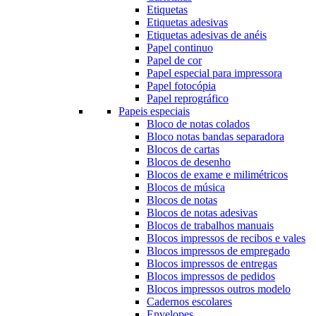
Etiquetas
Etiquetas adesivas
Etiquetas adesivas de anéis
Papel continuo
Papel de cor
Papel especial para impressora
Papel fotocópia
Papel reprográfico
Papeis especiais
Bloco de notas colados
Bloco notas bandas separadora
Blocos de cartas
Blocos de desenho
Blocos de exame e milimétricos
Blocos de música
Blocos de notas
Blocos de notas adesivas
Blocos de trabalhos manuais
Blocos impressos de recibos e vales
Blocos impressos de empregado
Blocos impressos de entregas
Blocos impressos de pedidos
Blocos impressos outros modelo
Cadernos escolares
Envelopes