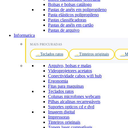
Bolsas e bolsas catálogo
Pastas de anéis em polipropileno
Pasta elásticos polipropileno
Pastas classificadoras
Pastas de anéis em cartão
Pastas de arquivo
Informatica
MAIS PROCURADAS
Teclados ratos
Tinteiros originais
M
Arquivo, bolsas e malas
Videoprojetores acetatos
Conectividade cabos wifi hub
Ergonomia
Fitas para maquinas
Teclados ratos
Colunas microfones webcam
Pilhas alcalinas recarregáveis
Suportes opticos cd e dvd
Imagem digital
Impressoras
Tinteiros originais
Toners laser compatíveis