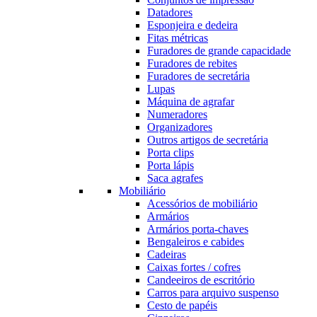
Datadores
Esponjeira e dedeira
Fitas métricas
Furadores de grande capacidade
Furadores de rebites
Furadores de secretária
Lupas
Máquina de agrafar
Numeradores
Organizadores
Outros artigos de secretária
Porta clips
Porta lápis
Saca agrafes
Mobiliário
Acessórios de mobiliário
Armários
Armários porta-chaves
Bengaleiros e cabides
Cadeiras
Caixas fortes / cofres
Candeeiros de escritório
Carros para arquivo suspenso
Cesto de papéis