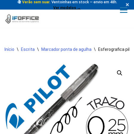
Verão sem suar.
Ventoinhas em stock — envio em 48h.
×
Ver modelos →
Avançar
para
o
conteúdo
Início
\
Escrita
\
Marcador ponta de agulha
\
Esferografica pilot