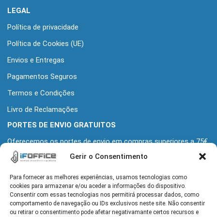
LEGAL
Política de privacidade
Política de Cookies (UE)
Envios e Entregas
Pagamentos Seguros
Termos e Condições
Livro de Reclamações
PORTES DE ENVIO GRATUITOS
Oferecemos os portes de envio em compras superiores a 75€
+iva
Gerir o Consentimento
Para fornecer as melhores experiências, usamos tecnologias como
MORADA
cookies para armazenar e/ou aceder a informações do dispositivo.
Alameda Grupo Desportivo Alcochetense 139
Consentir com essas tecnologias nos permitirá processar dados, como
2890-110 Alcochete
comportamento de navegação ou IDs exclusivos neste site. Não consentir
ou retirar o consentimento pode afetar negativamante certos recursos e