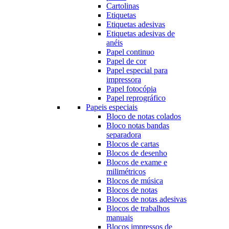
Cartolinas
Etiquetas
Etiquetas adesivas
Etiquetas adesivas de
anéis
Papel continuo
Papel de cor
Papel especial para
impressora
Papel fotocópia
Papel reprográfico
Papeis especiais
Bloco de notas colados
Bloco notas bandas
separadora
Blocos de cartas
Blocos de desenho
Blocos de exame e
milimétricos
Blocos de música
Blocos de notas
Blocos de notas adesivas
Blocos de trabalhos
manuais
Blocos impressos de