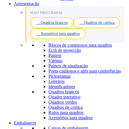
Apresentação
MAIS PROCURADAS
Quadros brancos
Quadros de cortiça
Acessórios para quadros
Blocos de congressos para quadros
Ecrã de projecção
Paineis
Vitrinas
Paineis de sinalização
Porta-catálogos e atris para conferências
Pictogramas
Letreiros
Identificadores
Quadros brancos
Quadro interativo
Quadros verdes
Quadros de cortiça
Rolos para quadros
Acessórios para quadros
Embalagem
Caixas de embalagem