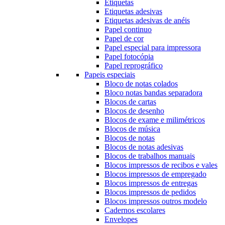
Etiquetas
Etiquetas adesivas
Etiquetas adesivas de anéis
Papel continuo
Papel de cor
Papel especial para impressora
Papel fotocópia
Papel reprográfico
Papeis especiais
Bloco de notas colados
Bloco notas bandas separadora
Blocos de cartas
Blocos de desenho
Blocos de exame e milimétricos
Blocos de música
Blocos de notas
Blocos de notas adesivas
Blocos de trabalhos manuais
Blocos impressos de recibos e vales
Blocos impressos de empregado
Blocos impressos de entregas
Blocos impressos de pedidos
Blocos impressos outros modelo
Cadernos escolares
Envelopes