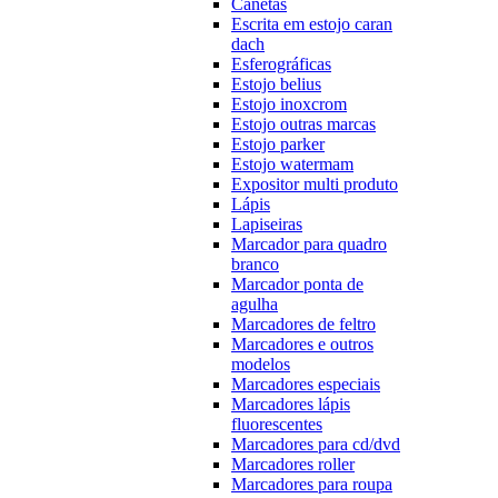
Canetas
Escrita em estojo caran
dach
Esferográficas
Estojo belius
Estojo inoxcrom
Estojo outras marcas
Estojo parker
Estojo watermam
Expositor multi produto
Lápis
Lapiseiras
Marcador para quadro
branco
Marcador ponta de
agulha
Marcadores de feltro
Marcadores e outros
modelos
Marcadores especiais
Marcadores lápis
fluorescentes
Marcadores para cd/dvd
Marcadores roller
Marcadores para roupa