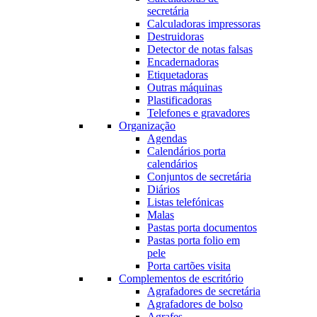
secretária
Calculadoras impressoras
Destruidoras
Detector de notas falsas
Encadernadoras
Etiquetadoras
Outras máquinas
Plastificadoras
Telefones e gravadores
Organização
Agendas
Calendários porta
calendários
Conjuntos de secretária
Diários
Listas telefónicas
Malas
Pastas porta documentos
Pastas porta folio em
pele
Porta cartões visita
Complementos de escritório
Agrafadores de secretária
Agrafadores de bolso
Agrafes