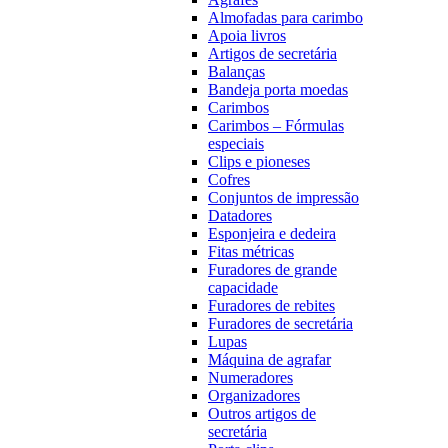
Almofadas para carimbo
Apoia livros
Artigos de secretária
Balanças
Bandeja porta moedas
Carimbos
Carimbos – Fórmulas
especiais
Clips e pioneses
Cofres
Conjuntos de impressão
Datadores
Esponjeira e dedeira
Fitas métricas
Furadores de grande
capacidade
Furadores de rebites
Furadores de secretária
Lupas
Máquina de agrafar
Numeradores
Organizadores
Outros artigos de
secretária