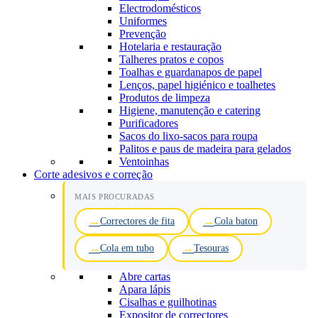
Electrodomésticos
Uniformes
Prevenção
Hotelaria e restauração
Talheres pratos e copos
Toalhas e guardanapos de papel
Lenços, papel higiénico e toalhetes
Produtos de limpeza
Higiene, manutenção e catering
Purificadores
Sacos do lixo-sacos para roupa
Palitos e paus de madeira para gelados
Ventoinhas
Corte adesivos e correção
MAIS PROCURADAS
Correctores de fita
Cola baton
Cola em tubo
Tesouras
Abre cartas
Apara lápis
Cisalhas e guilhotinas
Expositor de correctores