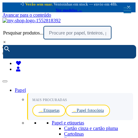
💨
Verão sem suar.
Ventoinhas em stock — envio em 48h.
×
Ver modelos →
Avançar para o conteúdo
Pesquisar produtos...
×
encomendar por telefone :
216 003 523
(chamada rede fixa nacional)
Papel
MAIS PROCURADAS
Etiquetas
Papel fotocópia
Papel e etiquetas
Cartão cinza e cartão pluma
Cartolinas