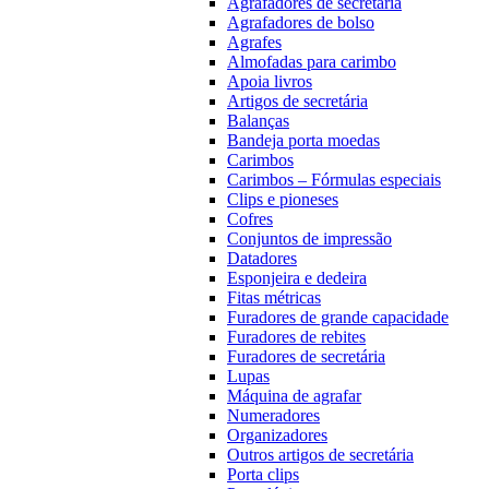
Agrafadores de secretária
Agrafadores de bolso
Agrafes
Almofadas para carimbo
Apoia livros
Artigos de secretária
Balanças
Bandeja porta moedas
Carimbos
Carimbos – Fórmulas especiais
Clips e pioneses
Cofres
Conjuntos de impressão
Datadores
Esponjeira e dedeira
Fitas métricas
Furadores de grande capacidade
Furadores de rebites
Furadores de secretária
Lupas
Máquina de agrafar
Numeradores
Organizadores
Outros artigos de secretária
Porta clips