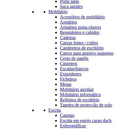
Porta lápis
Saca agrafes
Mobiliário
Acessórios de mobiliário
Armários
Armários porta-chaves
Bengaleiros e cabides
Cadeiras
Caixas fortes / cofres
Candeeiros de escritório
Carros para arquivo suspenso
Cesto de papéis
Cinzeiros
Escadas/bancos
Expositores
Ficheiros
Mesas
Mobiliário auxiliar
Mobiliário informático
Relógios de escritório
Tapetes de protecção de solo
Escrita
Canetas
Escrita em estojo caran dach
Esferográficas