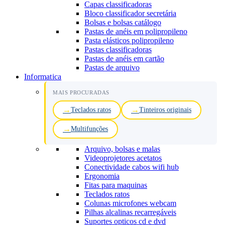
Capas classificadoras
Bloco classificador secretária
Bolsas e bolsas catálogo
Pastas de anéis em polipropileno
Pasta elásticos polipropileno
Pastas classificadoras
Pastas de anéis em cartão
Pastas de arquivo
Informatica
MAIS PROCURADAS
Teclados ratos
Tinteiros originais
Multifunções
Arquivo, bolsas e malas
Videoprojetores acetatos
Conectividade cabos wifi hub
Ergonomia
Fitas para maquinas
Teclados ratos
Colunas microfones webcam
Pilhas alcalinas recarregáveis
Suportes opticos cd e dvd