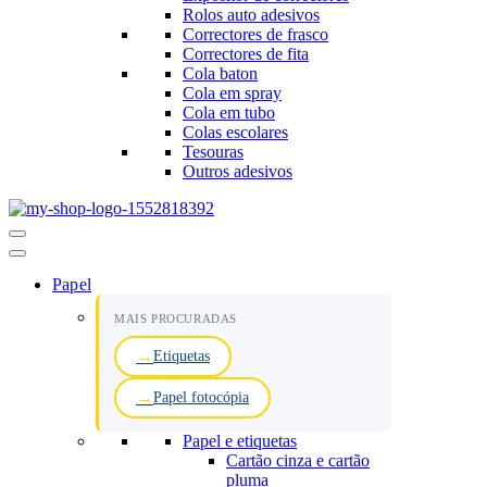
Rolos auto adesivos
Correctores de frasco
Correctores de fita
Cola baton
Cola em spray
Cola em tubo
Colas escolares
Tesouras
Outros adesivos
Menu
de
navegação
Papel
MAIS PROCURADAS
Etiquetas
Papel fotocópia
Papel e etiquetas
Cartão cinza e cartão
pluma