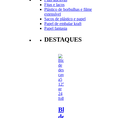
Fitas e laços
Plástico de borbulhas e filme
extensível
Sacos de plástico e papel
Papel de embalar kraft
Papel fantasia
DESTAQUES
Bloco
de