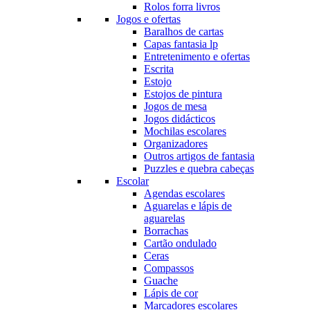
Rolos forra livros
Jogos e ofertas
Baralhos de cartas
Capas fantasia lp
Entretenimento e ofertas
Escrita
Estojo
Estojos de pintura
Jogos de mesa
Jogos didácticos
Mochilas escolares
Organizadores
Outros artigos de fantasia
Puzzles e quebra cabeças
Escolar
Agendas escolares
Aguarelas e lápis de
aguarelas
Borrachas
Cartão ondulado
Ceras
Compassos
Guache
Lápis de cor
Marcadores escolares