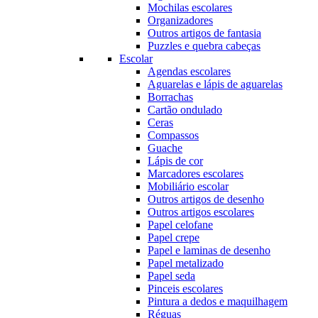
Mochilas escolares
Organizadores
Outros artigos de fantasia
Puzzles e quebra cabeças
Escolar
Agendas escolares
Aguarelas e lápis de aguarelas
Borrachas
Cartão ondulado
Ceras
Compassos
Guache
Lápis de cor
Marcadores escolares
Mobiliário escolar
Outros artigos de desenho
Outros artigos escolares
Papel celofane
Papel crepe
Papel e laminas de desenho
Papel metalizado
Papel seda
Pinceis escolares
Pintura a dedos e maquilhagem
Réguas