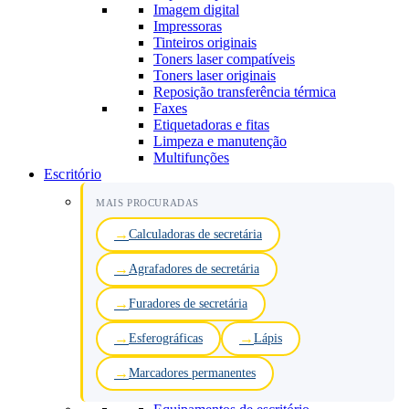
Imagem digital
Impressoras
Tinteiros originais
Toners laser compatíveis
Toners laser originais
Reposição transferência térmica
Faxes
Etiquetadoras e fitas
Limpeza e manutenção
Multifunções
Escritório
MAIS PROCURADAS
Calculadoras de secretária
Agrafadores de secretária
Furadores de secretária
Esferográficas
Lápis
Marcadores permanentes