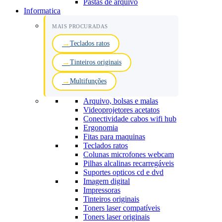
Pastas de arquivo
Informatica
MAIS PROCURADAS
Teclados ratos
Tinteiros originais
Multifunções
Arquivo, bolsas e malas
Videoprojetores acetatos
Conectividade cabos wifi hub
Ergonomia
Fitas para maquinas
Teclados ratos
Colunas microfones webcam
Pilhas alcalinas recarregáveis
Suportes opticos cd e dvd
Imagem digital
Impressoras
Tinteiros originais
Toners laser compatíveis
Toners laser originais