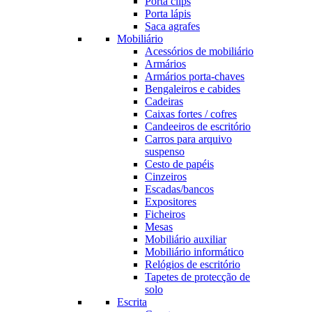
Porta clips
Porta lápis
Saca agrafes
Mobiliário
Acessórios de mobiliário
Armários
Armários porta-chaves
Bengaleiros e cabides
Cadeiras
Caixas fortes / cofres
Candeeiros de escritório
Carros para arquivo
suspenso
Cesto de papéis
Cinzeiros
Escadas/bancos
Expositores
Ficheiros
Mesas
Mobiliário auxiliar
Mobiliário informático
Relógios de escritório
Tapetes de protecção de
solo
Escrita