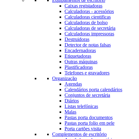
Equipamentos de escritório
Caixas registadoras
Calculadoras - acessórios
Calculadoras cientificas
Calculadoras de bolso
Calculadoras de secretária
Calculadoras impressoras
Destruidoras
Detector de notas falsas
Encadernadoras
Etiquetadoras
Outras máquinas
Plastificadoras
Telefones e gravadores
Organização
Agendas
Calendários porta calendários
Conjuntos de secretária
Diários
Listas telefónicas
Malas
Pastas porta documentos
Pastas porta folio em pele
Porta cartões visita
Complementos de escritório