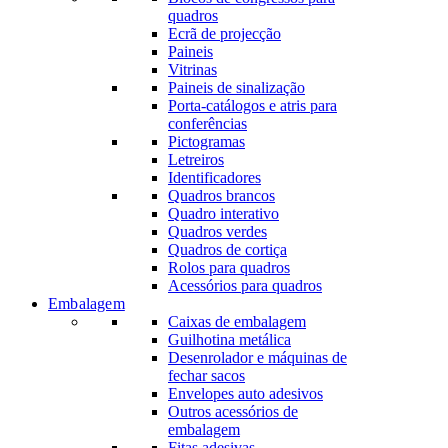
quadros
Ecrã de projecção
Paineis
Vitrinas
Paineis de sinalização
Porta-catálogos e atris para
conferências
Pictogramas
Letreiros
Identificadores
Quadros brancos
Quadro interativo
Quadros verdes
Quadros de cortiça
Rolos para quadros
Acessórios para quadros
Embalagem
Caixas de embalagem
Guilhotina metálica
Desenrolador e máquinas de
fechar sacos
Envelopes auto adesivos
Outros acessórios de
embalagem
Fitas adesivas