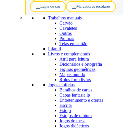
Lápis de cor
Marcadores escolares
Trabalhos manuais
Carvão
Cavaletes
Outros
Pinturas
Telas em cartão
Infantil
Livros e complementos
Atril para leitura
Dicionários e ortografia
Figuras geométricas
Mapas mundo
Rolos forra livros
Jogos e ofertas
Baralhos de cartas
Capas fantasia lp
Entretenimento e ofertas
Escrita
Estojo
Estojos de pintura
Jogos de mesa
Jogos didácticos