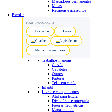
Marcadores permanentes
Minas
Recargas e acessórios
Escolar
MAIS PROCURADAS
Borrachas
Ceras
Guache
Lápis de cor
Marcadores escolares
Trabalhos manuais
Carvão
Cavaletes
Outros
Pinturas
Telas em cartão
Infantil
Livros e complementos
Atril para leitura
Dicionários e ortografia
Figuras geométricas
Mapas mundo