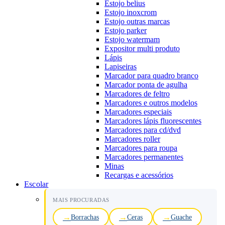
Estojo belius
Estojo inoxcrom
Estojo outras marcas
Estojo parker
Estojo watermam
Expositor multi produto
Lápis
Lapiseiras
Marcador para quadro branco
Marcador ponta de agulha
Marcadores de feltro
Marcadores e outros modelos
Marcadores especiais
Marcadores lápis fluorescentes
Marcadores para cd/dvd
Marcadores roller
Marcadores para roupa
Marcadores permanentes
Minas
Recargas e acessórios
Escolar
MAIS PROCURADAS
Borrachas
Ceras
Guache