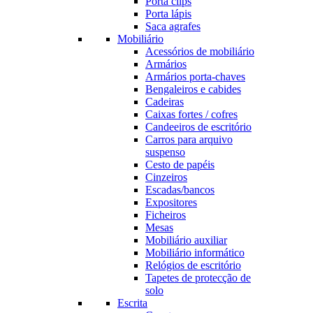
Porta clips
Porta lápis
Saca agrafes
Mobiliário
Acessórios de mobiliário
Armários
Armários porta-chaves
Bengaleiros e cabides
Cadeiras
Caixas fortes / cofres
Candeeiros de escritório
Carros para arquivo
suspenso
Cesto de papéis
Cinzeiros
Escadas/bancos
Expositores
Ficheiros
Mesas
Mobiliário auxiliar
Mobiliário informático
Relógios de escritório
Tapetes de protecção de
solo
Escrita