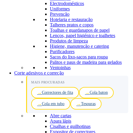
Electrodomésticos
Uniformes
Prevenção
Hotelaria e restauração
Talheres pratos e copos
Toalhas e guardanapos de papel
Lenços, papel higiénico e toalhetes
Produtos de limpeza
Higiene, manutenção e catering
Purificadores
Sacos do lixo-sacos para roupa
Palitos e paus de madeira para gelados
Ventoinhas
Corte adesivos e correção
MAIS PROCURADAS
Correctores de fita
Cola baton
Cola em tubo
Tesouras
Abre cartas
Apara lápis
Cisalhas e guilhotinas
Expositor de correctores