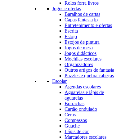
Rolos forra livros
Jogos e ofertas
Baralhos de cartas
Capas fantasia lp
Entretenimento e ofertas
Escrita
Estojo
Estojos de pintura
Jogos de mesa
Jogos didácticos
Mochilas escolares
Organizadores
Outros artigos de fantasia
Puzzles e quebra cabeças
Escolar
Agendas escolares
Aguarelas e lápis de
aguarelas
Borrachas
Cartão ondulado
Ceras
Compassos
Guache
Lápis de cor
Marcadores escolares