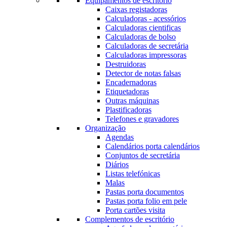
Equipamentos de escritório
Caixas registadoras
Calculadoras - acessórios
Calculadoras cientificas
Calculadoras de bolso
Calculadoras de secretária
Calculadoras impressoras
Destruidoras
Detector de notas falsas
Encadernadoras
Etiquetadoras
Outras máquinas
Plastificadoras
Telefones e gravadores
Organização
Agendas
Calendários porta calendários
Conjuntos de secretária
Diários
Listas telefónicas
Malas
Pastas porta documentos
Pastas porta folio em pele
Porta cartões visita
Complementos de escritório