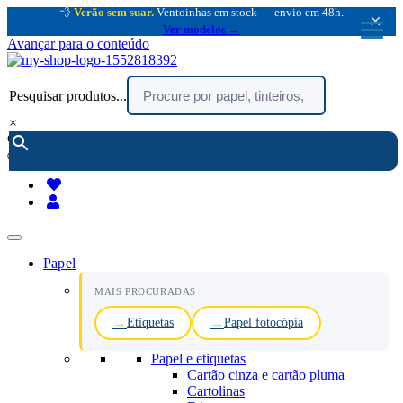
💨
Verão sem suar.
Ventoinhas em stock — envio em 48h.
×
Ver modelos →
Avançar para o conteúdo
Pesquisar produtos...
×
encomendar por telefone :
216 003 523
(chamada rede fixa nacional)
Papel
MAIS PROCURADAS
Etiquetas
Papel fotocópia
Papel e etiquetas
Cartão cinza e cartão pluma
Cartolinas