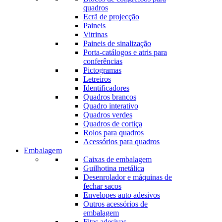
quadros
Ecrã de projecção
Paineis
Vitrinas
Paineis de sinalização
Porta-catálogos e atris para
conferências
Pictogramas
Letreiros
Identificadores
Quadros brancos
Quadro interativo
Quadros verdes
Quadros de cortiça
Rolos para quadros
Acessórios para quadros
Embalagem
Caixas de embalagem
Guilhotina metálica
Desenrolador e máquinas de
fechar sacos
Envelopes auto adesivos
Outros acessórios de
embalagem
Fitas adesivas