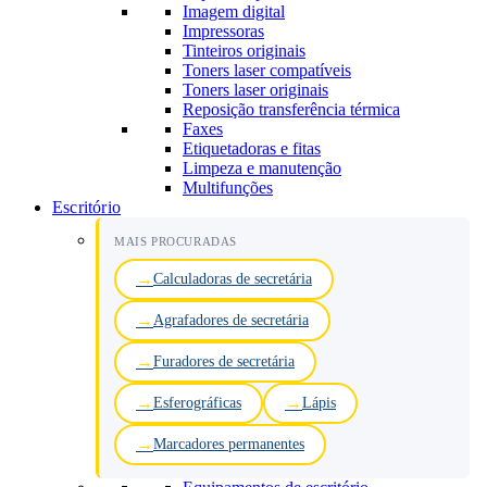
Imagem digital
Impressoras
Tinteiros originais
Toners laser compatíveis
Toners laser originais
Reposição transferência térmica
Faxes
Etiquetadoras e fitas
Limpeza e manutenção
Multifunções
Escritório
MAIS PROCURADAS
Calculadoras de secretária
Agrafadores de secretária
Furadores de secretária
Esferográficas
Lápis
Marcadores permanentes