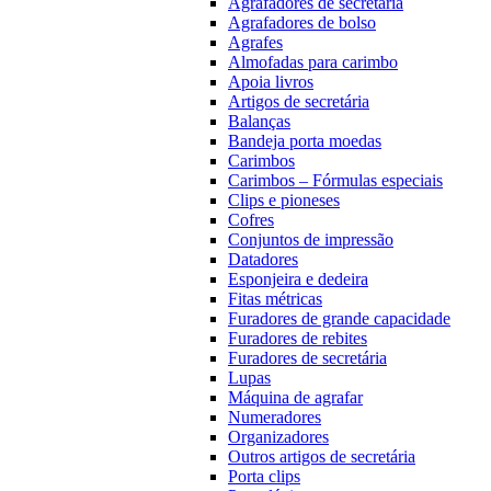
Agrafadores de secretária
Agrafadores de bolso
Agrafes
Almofadas para carimbo
Apoia livros
Artigos de secretária
Balanças
Bandeja porta moedas
Carimbos
Carimbos – Fórmulas especiais
Clips e pioneses
Cofres
Conjuntos de impressão
Datadores
Esponjeira e dedeira
Fitas métricas
Furadores de grande capacidade
Furadores de rebites
Furadores de secretária
Lupas
Máquina de agrafar
Numeradores
Organizadores
Outros artigos de secretária
Porta clips