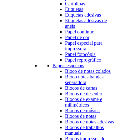
Cartolinas
Etiquetas
Etiquetas adesivas
Etiquetas adesivas de
anéis
Papel continuo
Papel de cor
Papel especial para
impressora
Papel fotocópia
Papel reprográfico
Papeis especiais
Bloco de notas colados
Bloco notas bandas
separadora
Blocos de cartas
Blocos de desenho
Blocos de exame e
milimétricos
Blocos de música
Blocos de notas
Blocos de notas adesivas
Blocos de trabalhos
manuais
Blocos impressos de