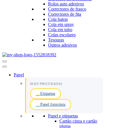
Rolos auto adesivos
Correctores de frasco
Correctores de fita
Cola baton
Cola em spray
Cola em tubo
Colas escolares
Tesouras
Outros adesivos
Menu
de
navegação
Papel
MAIS PROCURADAS
Etiquetas
Papel fotocópia
Papel e etiquetas
Cartão cinza e cartão
pluma