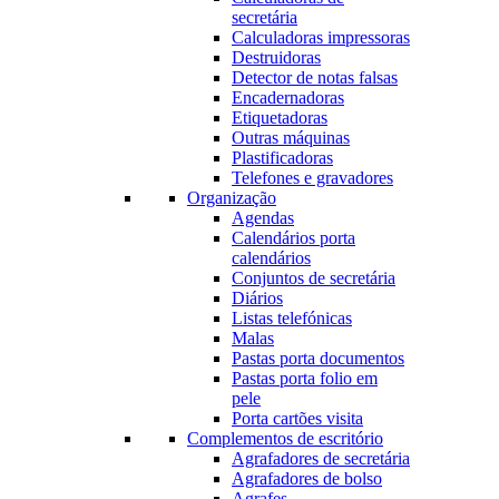
secretária
Calculadoras impressoras
Destruidoras
Detector de notas falsas
Encadernadoras
Etiquetadoras
Outras máquinas
Plastificadoras
Telefones e gravadores
Organização
Agendas
Calendários porta
calendários
Conjuntos de secretária
Diários
Listas telefónicas
Malas
Pastas porta documentos
Pastas porta folio em
pele
Porta cartões visita
Complementos de escritório
Agrafadores de secretária
Agrafadores de bolso
Agrafes