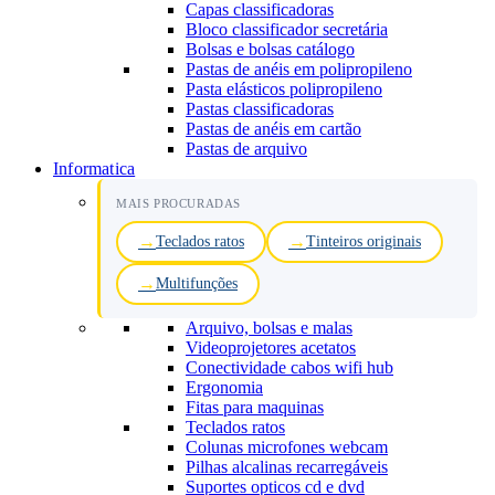
Capas classificadoras
Bloco classificador secretária
Bolsas e bolsas catálogo
Pastas de anéis em polipropileno
Pasta elásticos polipropileno
Pastas classificadoras
Pastas de anéis em cartão
Pastas de arquivo
Informatica
MAIS PROCURADAS
Teclados ratos
Tinteiros originais
Multifunções
Arquivo, bolsas e malas
Videoprojetores acetatos
Conectividade cabos wifi hub
Ergonomia
Fitas para maquinas
Teclados ratos
Colunas microfones webcam
Pilhas alcalinas recarregáveis
Suportes opticos cd e dvd