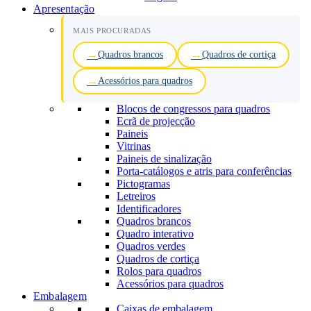
Apresentação
MAIS PROCURADAS
Quadros brancos
Quadros de cortiça
Acessórios para quadros
Blocos de congressos para quadros
Ecrã de projecção
Paineis
Vitrinas
Paineis de sinalização
Porta-catálogos e atris para conferências
Pictogramas
Letreiros
Identificadores
Quadros brancos
Quadro interativo
Quadros verdes
Quadros de cortiça
Rolos para quadros
Acessórios para quadros
Embalagem
Caixas de embalagem