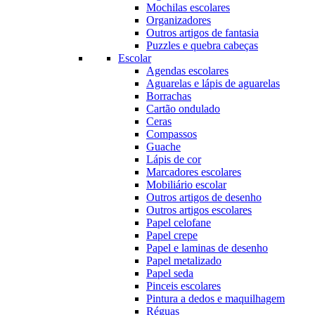
Mochilas escolares
Organizadores
Outros artigos de fantasia
Puzzles e quebra cabeças
Escolar
Agendas escolares
Aguarelas e lápis de aguarelas
Borrachas
Cartão ondulado
Ceras
Compassos
Guache
Lápis de cor
Marcadores escolares
Mobiliário escolar
Outros artigos de desenho
Outros artigos escolares
Papel celofane
Papel crepe
Papel e laminas de desenho
Papel metalizado
Papel seda
Pinceis escolares
Pintura a dedos e maquilhagem
Réguas