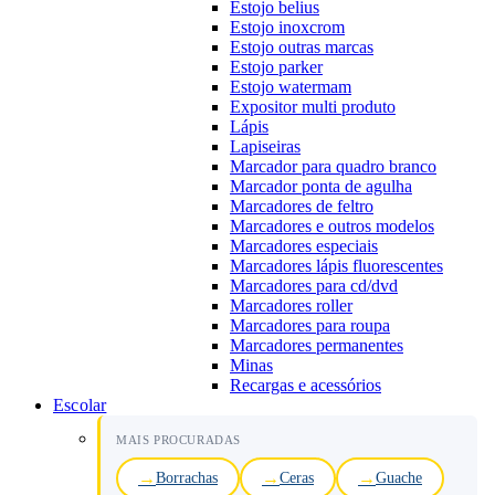
Estojo belius
Estojo inoxcrom
Estojo outras marcas
Estojo parker
Estojo watermam
Expositor multi produto
Lápis
Lapiseiras
Marcador para quadro branco
Marcador ponta de agulha
Marcadores de feltro
Marcadores e outros modelos
Marcadores especiais
Marcadores lápis fluorescentes
Marcadores para cd/dvd
Marcadores roller
Marcadores para roupa
Marcadores permanentes
Minas
Recargas e acessórios
Escolar
MAIS PROCURADAS
Borrachas
Ceras
Guache