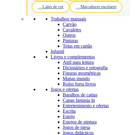
Lápis de cor
Marcadores escolares
Trabalhos manuais
Carvão
Cavaletes
Outros
Pinturas
Telas em cartão
Infantil
Livros e complementos
Atril para leitura
Dicionários e ortografia
Figuras geométricas
Mapas mundo
Rolos forra livros
Jogos e ofertas
Baralhos de cartas
Capas fantasia lp
Entretenimento e ofertas
Escrita
Estojo
Estojos de pintura
Jogos de mesa
Jogos didácticos