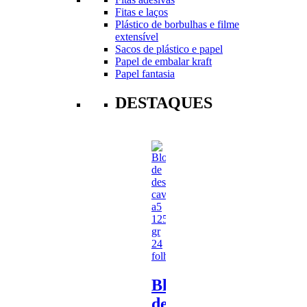
Fitas e laços
Plástico de borbulhas e filme
extensível
Sacos de plástico e papel
Papel de embalar kraft
Papel fantasia
DESTAQUES
Bloco
de