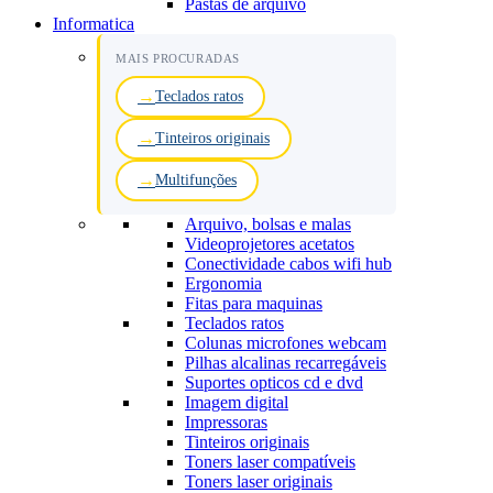
Pastas de arquivo
Informatica
MAIS PROCURADAS
Teclados ratos
Tinteiros originais
Multifunções
Arquivo, bolsas e malas
Videoprojetores acetatos
Conectividade cabos wifi hub
Ergonomia
Fitas para maquinas
Teclados ratos
Colunas microfones webcam
Pilhas alcalinas recarregáveis
Suportes opticos cd e dvd
Imagem digital
Impressoras
Tinteiros originais
Toners laser compatíveis
Toners laser originais