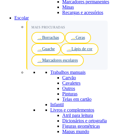
Marcadores permanentes
Minas
Recargas e acessórios
Escolar
MAIS PROCURADAS
Borrachas
Ceras
Guache
Lápis de cor
Marcadores escolares
Trabalhos manuais
Carvão
Cavaletes
Outros
Pinturas
Telas em cartão
Infantil
Livros e complementos
Atril para leitura
Dicionários e ortografia
Figuras geométricas
Mapas mundo