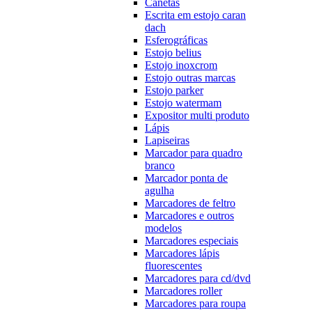
Canetas
Escrita em estojo caran
dach
Esferográficas
Estojo belius
Estojo inoxcrom
Estojo outras marcas
Estojo parker
Estojo watermam
Expositor multi produto
Lápis
Lapiseiras
Marcador para quadro
branco
Marcador ponta de
agulha
Marcadores de feltro
Marcadores e outros
modelos
Marcadores especiais
Marcadores lápis
fluorescentes
Marcadores para cd/dvd
Marcadores roller
Marcadores para roupa