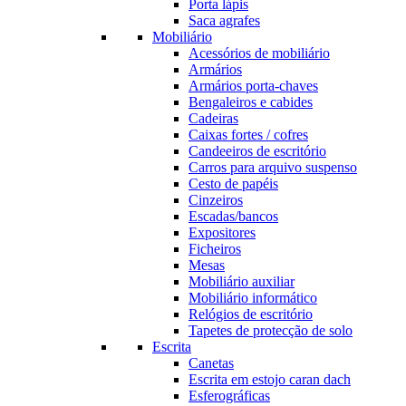
Porta lápis
Saca agrafes
Mobiliário
Acessórios de mobiliário
Armários
Armários porta-chaves
Bengaleiros e cabides
Cadeiras
Caixas fortes / cofres
Candeeiros de escritório
Carros para arquivo suspenso
Cesto de papéis
Cinzeiros
Escadas/bancos
Expositores
Ficheiros
Mesas
Mobiliário auxiliar
Mobiliário informático
Relógios de escritório
Tapetes de protecção de solo
Escrita
Canetas
Escrita em estojo caran dach
Esferográficas