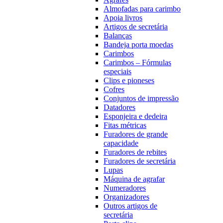
Almofadas para carimbo
Apoia livros
Artigos de secretária
Balanças
Bandeja porta moedas
Carimbos
Carimbos – Fórmulas
especiais
Clips e pioneses
Cofres
Conjuntos de impressão
Datadores
Esponjeira e dedeira
Fitas métricas
Furadores de grande
capacidade
Furadores de rebites
Furadores de secretária
Lupas
Máquina de agrafar
Numeradores
Organizadores
Outros artigos de
secretária