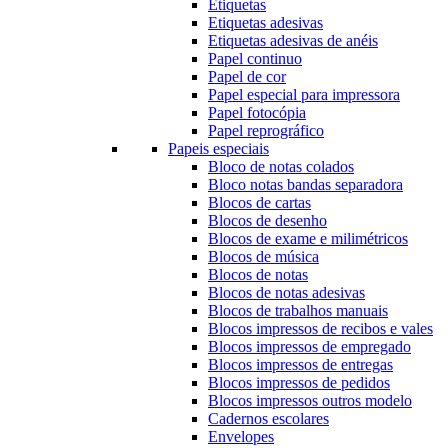
Etiquetas
Etiquetas adesivas
Etiquetas adesivas de anéis
Papel continuo
Papel de cor
Papel especial para impressora
Papel fotocópia
Papel reprográfico
Papeis especiais
Bloco de notas colados
Bloco notas bandas separadora
Blocos de cartas
Blocos de desenho
Blocos de exame e milimétricos
Blocos de música
Blocos de notas
Blocos de notas adesivas
Blocos de trabalhos manuais
Blocos impressos de recibos e vales
Blocos impressos de empregado
Blocos impressos de entregas
Blocos impressos de pedidos
Blocos impressos outros modelo
Cadernos escolares
Envelopes