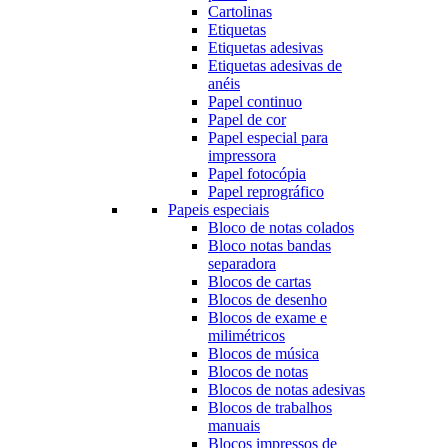
Cartolinas
Etiquetas
Etiquetas adesivas
Etiquetas adesivas de
anéis
Papel continuo
Papel de cor
Papel especial para
impressora
Papel fotocópia
Papel reprográfico
Papeis especiais
Bloco de notas colados
Bloco notas bandas
separadora
Blocos de cartas
Blocos de desenho
Blocos de exame e
milimétricos
Blocos de música
Blocos de notas
Blocos de notas adesivas
Blocos de trabalhos
manuais
Blocos impressos de