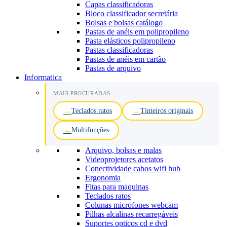
Capas classificadoras
Bloco classificador secretária
Bolsas e bolsas catálogo
Pastas de anéis em polipropileno
Pasta elásticos polipropileno
Pastas classificadoras
Pastas de anéis em cartão
Pastas de arquivo
Informatica
MAIS PROCURADAS
Teclados ratos
Tinteiros originais
Multifunções
Arquivo, bolsas e malas
Videoprojetores acetatos
Conectividade cabos wifi hub
Ergonomia
Fitas para maquinas
Teclados ratos
Colunas microfones webcam
Pilhas alcalinas recarregáveis
Suportes opticos cd e dvd