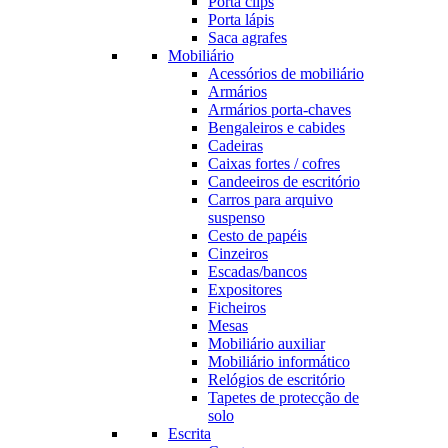
Porta clips
Porta lápis
Saca agrafes
Mobiliário
Acessórios de mobiliário
Armários
Armários porta-chaves
Bengaleiros e cabides
Cadeiras
Caixas fortes / cofres
Candeeiros de escritório
Carros para arquivo
suspenso
Cesto de papéis
Cinzeiros
Escadas/bancos
Expositores
Ficheiros
Mesas
Mobiliário auxiliar
Mobiliário informático
Relógios de escritório
Tapetes de protecção de
solo
Escrita