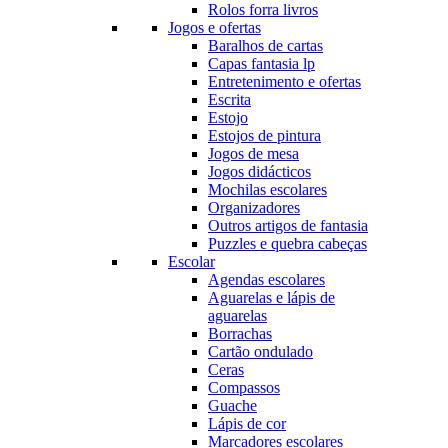
Rolos forra livros
Jogos e ofertas
Baralhos de cartas
Capas fantasia lp
Entretenimento e ofertas
Escrita
Estojo
Estojos de pintura
Jogos de mesa
Jogos didácticos
Mochilas escolares
Organizadores
Outros artigos de fantasia
Puzzles e quebra cabeças
Escolar
Agendas escolares
Aguarelas e lápis de
aguarelas
Borrachas
Cartão ondulado
Ceras
Compassos
Guache
Lápis de cor
Marcadores escolares