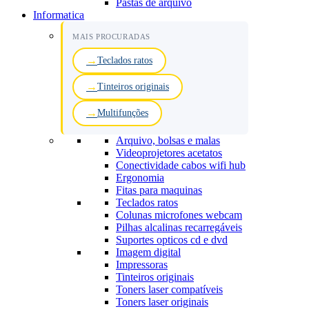
Pastas de arquivo
Informatica
MAIS PROCURADAS
Teclados ratos
Tinteiros originais
Multifunções
Arquivo, bolsas e malas
Videoprojetores acetatos
Conectividade cabos wifi hub
Ergonomia
Fitas para maquinas
Teclados ratos
Colunas microfones webcam
Pilhas alcalinas recarregáveis
Suportes opticos cd e dvd
Imagem digital
Impressoras
Tinteiros originais
Toners laser compatíveis
Toners laser originais