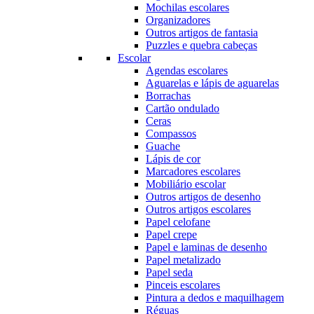
Mochilas escolares
Organizadores
Outros artigos de fantasia
Puzzles e quebra cabeças
Escolar
Agendas escolares
Aguarelas e lápis de aguarelas
Borrachas
Cartão ondulado
Ceras
Compassos
Guache
Lápis de cor
Marcadores escolares
Mobiliário escolar
Outros artigos de desenho
Outros artigos escolares
Papel celofane
Papel crepe
Papel e laminas de desenho
Papel metalizado
Papel seda
Pinceis escolares
Pintura a dedos e maquilhagem
Réguas