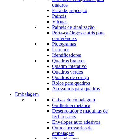
quadros
Ecrã de projecção
Paineis
Vitrinas
Paineis de sinalização
Porta-catálogos e atris para
conferências
Pictogramas
Letreiros
Identificadores
Quadros brancos
Quadro interativo
Quadros verdes
Quadros de cortiça
Rolos para quadros
Acessórios para quadros
Embalagem
Caixas de embalagem
Guilhotina metálica
Desenrolador e máquinas de
fechar sacos
Envelopes auto adesivos
Outros acessórios de
embalagem
Fitas adesivas