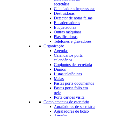
secretária
Calculadoras impressoras
Destruidoras
Detector de notas falsas
Encadernadoras
Etiquetadoras
Outras máquinas
Plastificadoras
Telefones e gravadores
Organização
Agendas
Calendários porta
calendários
Conjuntos de secretária
Diários
Listas telefónicas
Malas
Pastas porta documentos
Pastas porta folio em
pele
Porta cartões visita
Complementos de escritório
Agrafadores de secretária
Agrafadores de bolso
Agrafes