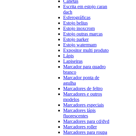
Canetas
Escrita em estojo caran
dach
Esferográficas
Estojo belius
Estojo inoxcrom
Estojo outras marcas
Estojo parker
Estojo watermam
Expositor multi produto
Lápis
Lapiseiras
Marcador para quadro
branco
Marcador ponta de
agulha
Marcadores de feltro
Marcadores e outros
modelos
Marcadores especiais
Marcadores lápis
fluorescentes
Marcadores para cd/dvd
Marcadores roller
Marcadores para roupa