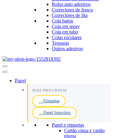
Rolos auto adesivos
Correctores de frasco
Correctores de fita
Cola baton
Cola em spray
Cola em tubo
Colas escolares
Tesouras
Outros adesivos
Menu
de
navegação
Papel
MAIS PROCURADAS
Etiquetas
Papel fotocópia
Papel e etiquetas
Cartão cinza e cartão
pluma