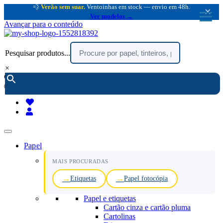
💨
Verão sem suar.
Ventoinhas em stock — envio em 48h.
×
Ver modelos →
Avançar para o conteúdo
Pesquisar produtos...
×
encomendar por telefone :
216 003 523
(chamada rede fixa nacional)
Papel
MAIS PROCURADAS
Etiquetas
Papel fotocópia
Papel e etiquetas
Cartão cinza e cartão pluma
Cartolinas