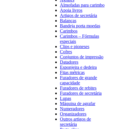
Almofadas para carimbo
Apoia livros
Artigos de secretária
Balanças
Bandeja porta moedas
Carimbos
Carimbos – Fórmulas
especiais
Clips e pioneses
Cofres
Conjuntos de impressão
Datadores
Esponjeira e dedeira
Fitas métricas
Furadores de grande
capacidade
Furadores de rebites
Furadores de secretária
Lupas
Máquina de agrafar
Numeradores
Organizadores
Outros artigos de
secretária