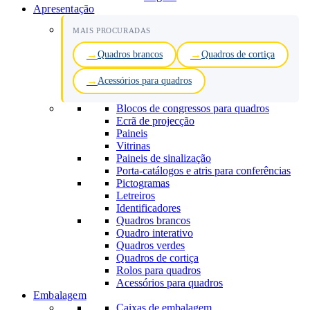
Apresentação
MAIS PROCURADAS
Quadros brancos
Quadros de cortiça
Acessórios para quadros
Blocos de congressos para quadros
Ecrã de projecção
Paineis
Vitrinas
Paineis de sinalização
Porta-catálogos e atris para conferências
Pictogramas
Letreiros
Identificadores
Quadros brancos
Quadro interativo
Quadros verdes
Quadros de cortiça
Rolos para quadros
Acessórios para quadros
Embalagem
Caixas de embalagem