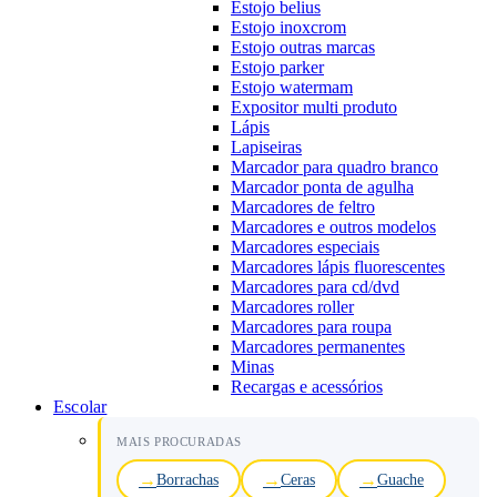
Estojo belius
Estojo inoxcrom
Estojo outras marcas
Estojo parker
Estojo watermam
Expositor multi produto
Lápis
Lapiseiras
Marcador para quadro branco
Marcador ponta de agulha
Marcadores de feltro
Marcadores e outros modelos
Marcadores especiais
Marcadores lápis fluorescentes
Marcadores para cd/dvd
Marcadores roller
Marcadores para roupa
Marcadores permanentes
Minas
Recargas e acessórios
Escolar
MAIS PROCURADAS
Borrachas
Ceras
Guache