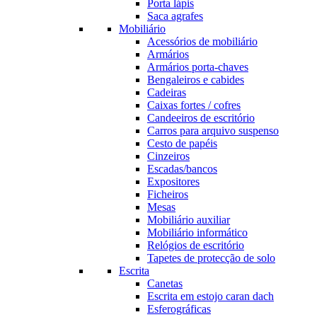
Porta lápis
Saca agrafes
Mobiliário
Acessórios de mobiliário
Armários
Armários porta-chaves
Bengaleiros e cabides
Cadeiras
Caixas fortes / cofres
Candeeiros de escritório
Carros para arquivo suspenso
Cesto de papéis
Cinzeiros
Escadas/bancos
Expositores
Ficheiros
Mesas
Mobiliário auxiliar
Mobiliário informático
Relógios de escritório
Tapetes de protecção de solo
Escrita
Canetas
Escrita em estojo caran dach
Esferográficas