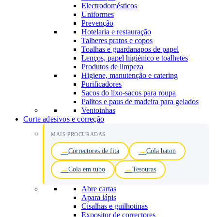
Electrodomésticos
Uniformes
Prevenção
Hotelaria e restauração
Talheres pratos e copos
Toalhas e guardanapos de papel
Lenços, papel higiénico e toalhetes
Produtos de limpeza
Higiene, manutenção e catering
Purificadores
Sacos do lixo-sacos para roupa
Palitos e paus de madeira para gelados
Ventoinhas
Corte adesivos e correção
MAIS PROCURADAS
Correctores de fita
Cola baton
Cola em tubo
Tesouras
Abre cartas
Apara lápis
Cisalhas e guilhotinas
Expositor de correctores