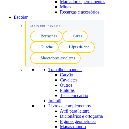
Marcadores permanentes
Minas
Recargas e acessórios
Escolar
MAIS PROCURADAS
Borrachas
Ceras
Guache
Lápis de cor
Marcadores escolares
Trabalhos manuais
Carvão
Cavaletes
Outros
Pinturas
Telas em cartão
Infantil
Livros e complementos
Atril para leitura
Dicionários e ortografia
Figuras geométricas
Mapas mundo