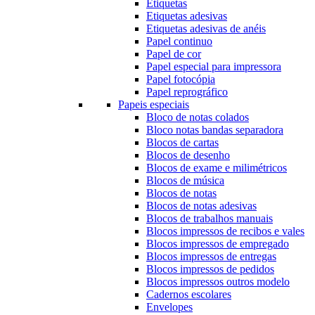
Etiquetas
Etiquetas adesivas
Etiquetas adesivas de anéis
Papel continuo
Papel de cor
Papel especial para impressora
Papel fotocópia
Papel reprográfico
Papeis especiais
Bloco de notas colados
Bloco notas bandas separadora
Blocos de cartas
Blocos de desenho
Blocos de exame e milimétricos
Blocos de música
Blocos de notas
Blocos de notas adesivas
Blocos de trabalhos manuais
Blocos impressos de recibos e vales
Blocos impressos de empregado
Blocos impressos de entregas
Blocos impressos de pedidos
Blocos impressos outros modelo
Cadernos escolares
Envelopes