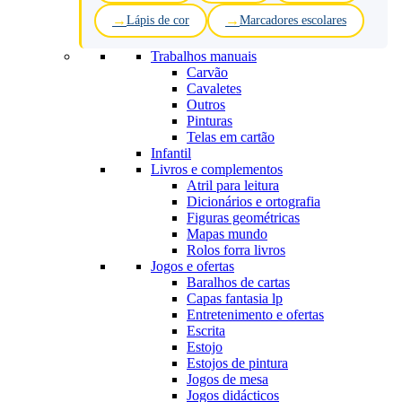
Lápis de cor
Marcadores escolares
Trabalhos manuais
Carvão
Cavaletes
Outros
Pinturas
Telas em cartão
Infantil
Livros e complementos
Atril para leitura
Dicionários e ortografia
Figuras geométricas
Mapas mundo
Rolos forra livros
Jogos e ofertas
Baralhos de cartas
Capas fantasia lp
Entretenimento e ofertas
Escrita
Estojo
Estojos de pintura
Jogos de mesa
Jogos didácticos