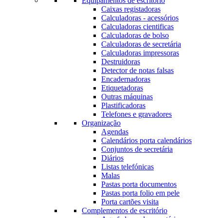
Equipamentos de escritório
Caixas registadoras
Calculadoras - acessórios
Calculadoras cientificas
Calculadoras de bolso
Calculadoras de secretária
Calculadoras impressoras
Destruidoras
Detector de notas falsas
Encadernadoras
Etiquetadoras
Outras máquinas
Plastificadoras
Telefones e gravadores
Organização
Agendas
Calendários porta calendários
Conjuntos de secretária
Diários
Listas telefónicas
Malas
Pastas porta documentos
Pastas porta folio em pele
Porta cartões visita
Complementos de escritório