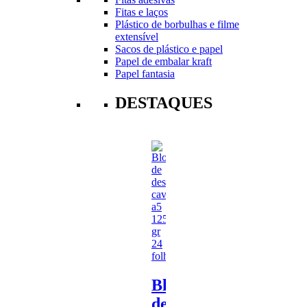
Fitas e laços
Plástico de borbulhas e filme
extensível
Sacos de plástico e papel
Papel de embalar kraft
Papel fantasia
DESTAQUES
Bloco
de