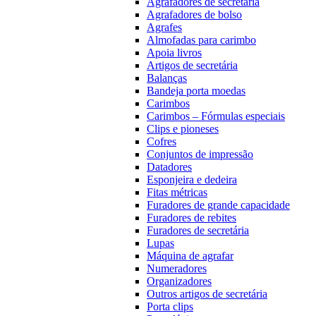
Agrafadores de secretária
Agrafadores de bolso
Agrafes
Almofadas para carimbo
Apoia livros
Artigos de secretária
Balanças
Bandeja porta moedas
Carimbos
Carimbos – Fórmulas especiais
Clips e pioneses
Cofres
Conjuntos de impressão
Datadores
Esponjeira e dedeira
Fitas métricas
Furadores de grande capacidade
Furadores de rebites
Furadores de secretária
Lupas
Máquina de agrafar
Numeradores
Organizadores
Outros artigos de secretária
Porta clips