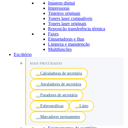
Imagem digital
Impressoras
Tinteiros originais
Toners laser compatíveis
Toners laser originais
Reposição transferência térmica
Faxes
Etiquetadoras e fitas
Limpeza e manutenção
Multifunções
Escritório
MAIS PROCURADAS
Calculadoras de secretária
Agrafadores de secretária
Furadores de secretária
Esferográficas
Lápis
Marcadores permanentes