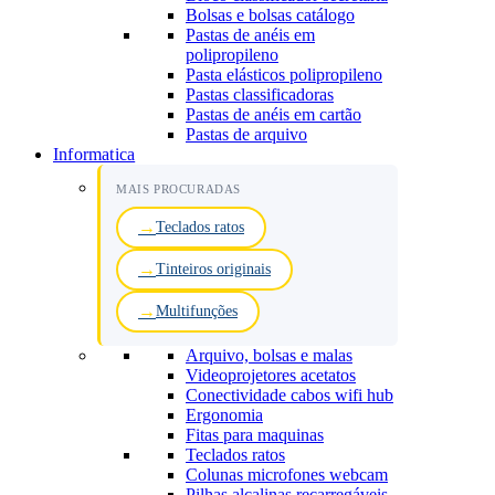
Bolsas e bolsas catálogo
Pastas de anéis em
polipropileno
Pasta elásticos polipropileno
Pastas classificadoras
Pastas de anéis em cartão
Pastas de arquivo
Informatica
MAIS PROCURADAS
Teclados ratos
Tinteiros originais
Multifunções
Arquivo, bolsas e malas
Videoprojetores acetatos
Conectividade cabos wifi hub
Ergonomia
Fitas para maquinas
Teclados ratos
Colunas microfones webcam
Pilhas alcalinas recarregáveis