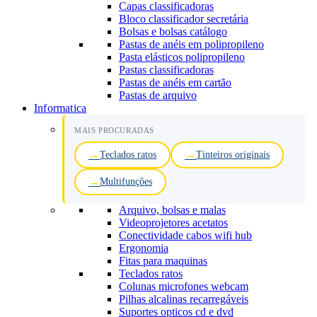
Capas classificadoras
Bloco classificador secretária
Bolsas e bolsas catálogo
Pastas de anéis em polipropileno
Pasta elásticos polipropileno
Pastas classificadoras
Pastas de anéis em cartão
Pastas de arquivo
Informatica
MAIS PROCURADAS
Teclados ratos
Tinteiros originais
Multifunções
Arquivo, bolsas e malas
Videoprojetores acetatos
Conectividade cabos wifi hub
Ergonomia
Fitas para maquinas
Teclados ratos
Colunas microfones webcam
Pilhas alcalinas recarregáveis
Suportes opticos cd e dvd