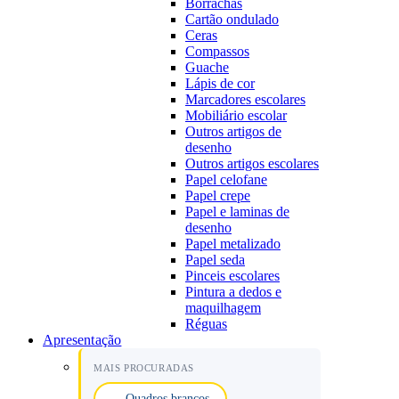
Borrachas
Cartão ondulado
Ceras
Compassos
Guache
Lápis de cor
Marcadores escolares
Mobiliário escolar
Outros artigos de
desenho
Outros artigos escolares
Papel celofane
Papel crepe
Papel e laminas de
desenho
Papel metalizado
Papel seda
Pinceis escolares
Pintura a dedos e
maquilhagem
Réguas
Apresentação
MAIS PROCURADAS
Quadros brancos