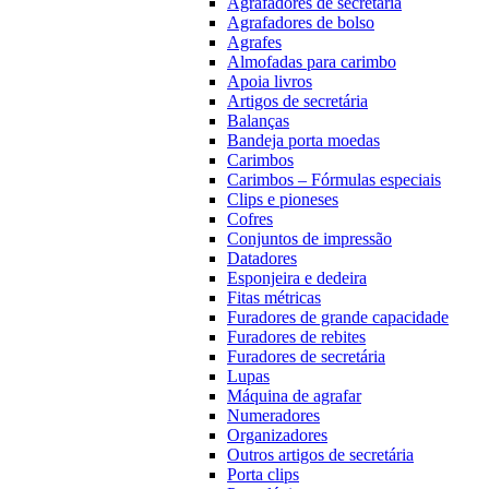
Agrafadores de secretária
Agrafadores de bolso
Agrafes
Almofadas para carimbo
Apoia livros
Artigos de secretária
Balanças
Bandeja porta moedas
Carimbos
Carimbos – Fórmulas especiais
Clips e pioneses
Cofres
Conjuntos de impressão
Datadores
Esponjeira e dedeira
Fitas métricas
Furadores de grande capacidade
Furadores de rebites
Furadores de secretária
Lupas
Máquina de agrafar
Numeradores
Organizadores
Outros artigos de secretária
Porta clips