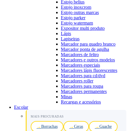
Estojo belius
Estojo inoxcrom
Estojo outras marcas
Estojo parker
Estojo watermam
Expositor multi produto
Lápis
Lapiseiras
Marcador para quadro branco
Marcador ponta de agulha
Marcadores de feltro
Marcadores e outros modelos
Marcadores especiais
Marcadores lápis fluorescentes
Marcadores para cd/dvd
Marcadores roller
Marcadores para roupa
Marcadores permanentes
Minas
Recargas e acessórios
Escolar
MAIS PROCURADAS
Borrachas
Ceras
Guache