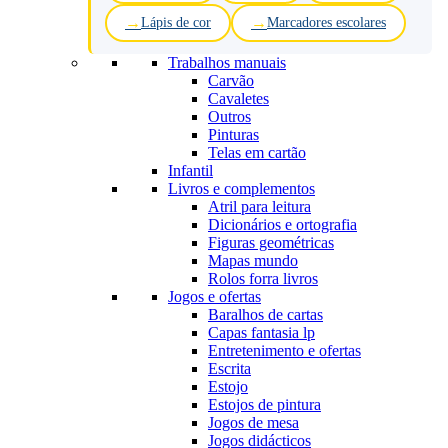
Lápis de cor
Marcadores escolares
Trabalhos manuais
Carvão
Cavaletes
Outros
Pinturas
Telas em cartão
Infantil
Livros e complementos
Atril para leitura
Dicionários e ortografia
Figuras geométricas
Mapas mundo
Rolos forra livros
Jogos e ofertas
Baralhos de cartas
Capas fantasia lp
Entretenimento e ofertas
Escrita
Estojo
Estojos de pintura
Jogos de mesa
Jogos didácticos