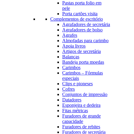
Pastas porta folio em
pele
Porta cartões visita
Complementos de escritório
Agrafadores de secretária
Agrafadores de bolso
Agrafes
Almofadas para carimbo
Apoia livros
Artigos de secretária
Balanças
Bandeja porta moedas
Carimbos
Carimbos – Fórmulas
especiais
Clips e pioneses
Cofres
Conjuntos de impressão
Datadores
Esponjeira e dedeira
Fitas métricas
Furadores de grande
capacidade
Furadores de rebites
Furadores de secretária