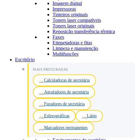
Imagem digital
Impressoras
Tinteiros originais
Toners laser compatíveis
Toners laser originais
Reposição transferência térmica
Faxes
Etiquetadoras e fitas
Limpeza e manutenção
Multifunções
Escritório
MAIS PROCURADAS
Calculadoras de secretária
Agrafadores de secretária
Furadores de secretária
Esferográficas
Lápis
Marcadores permanentes