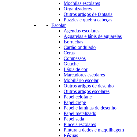
Mochilas escolares
Organizadores
Outros artigos de fantasia
Puzzles e quebra cabeças
Escolar
Agendas escolares
Aguarelas e lápis de aguarelas
Borrachas
Cartão ondulado
Ceras
Compassos
Guache
Lápis de cor
Marcadores escolares
Mobiliário escolar
Outros artigos de desenho
Outros artigos escolares
Papel celofane
Papel crepe
Papel e laminas de desenho
Papel metalizado
Papel seda
Pinceis escolares
Pintura a dedos e maquilhagem
Réguas