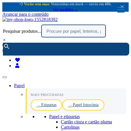
💨
Verão sem suar.
Ventoinhas em stock — envio em 48h.
×
Ver modelos →
Avançar para o conteúdo
Pesquisar produtos...
×
encomendar por telefone :
216 003 523
(chamada rede fixa nacional)
Papel
MAIS PROCURADAS
Etiquetas
Papel fotocópia
Papel e etiquetas
Cartão cinza e cartão pluma
Cartolinas