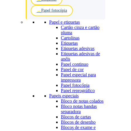
Papel fotocópia
Papel e etiquetas
Cartão cinza e cartão
pluma
Cartolinas
Etiquetas
Etiquetas adesivas
Etiquetas adesivas de
anéis
Papel continuo
Papel de cor
Papel especial para
impressora
Papel fotocópia
Papel reprográfico
Papeis especiais
Bloco de notas colados
Bloco notas bandas
separadora
Blocos de cartas
Blocos de desenho
Blocos de exame e