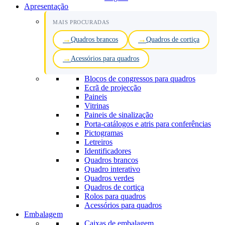
Apresentação
MAIS PROCURADAS
Quadros brancos
Quadros de cortiça
Acessórios para quadros
Blocos de congressos para quadros
Ecrã de projecção
Paineis
Vitrinas
Paineis de sinalização
Porta-catálogos e atris para conferências
Pictogramas
Letreiros
Identificadores
Quadros brancos
Quadro interativo
Quadros verdes
Quadros de cortiça
Rolos para quadros
Acessórios para quadros
Embalagem
Caixas de embalagem