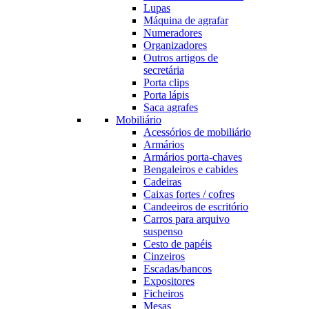
Lupas
Máquina de agrafar
Numeradores
Organizadores
Outros artigos de
secretária
Porta clips
Porta lápis
Saca agrafes
Mobiliário
Acessórios de mobiliário
Armários
Armários porta-chaves
Bengaleiros e cabides
Cadeiras
Caixas fortes / cofres
Candeeiros de escritório
Carros para arquivo
suspenso
Cesto de papéis
Cinzeiros
Escadas/bancos
Expositores
Ficheiros
Mesas