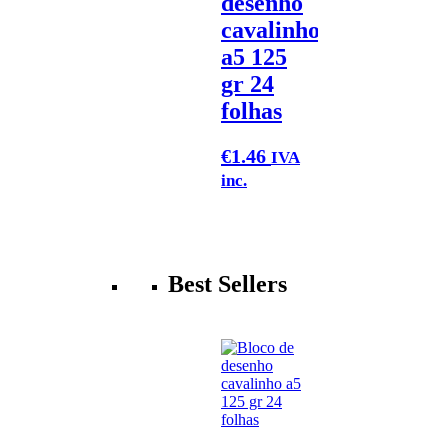
desenho
cavalinho
a5 125
gr 24
folhas
€
1.46
IVA
inc.
Best Sellers