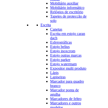
Mobiliário auxiliar
Mobiliário informático
Relógios de escritório
Tapetes de protecção de
solo
Escrita
Canetas
Escrita em estojo caran
dach
Esferográficas
Estojo belius
Estojo inoxcrom
Estojo outras marcas
Estojo parker
Estojo watermam
Expositor multi produto
Lápis
Lapiseiras
Marcador para quadro
branco
Marcador ponta de
agulha
Marcadores de feltro
Marcadores e outros
modelos