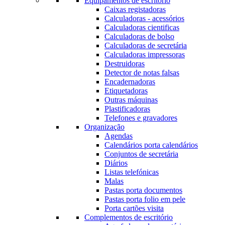
Equipamentos de escritório
Caixas registadoras
Calculadoras - acessórios
Calculadoras cientificas
Calculadoras de bolso
Calculadoras de secretária
Calculadoras impressoras
Destruidoras
Detector de notas falsas
Encadernadoras
Etiquetadoras
Outras máquinas
Plastificadoras
Telefones e gravadores
Organização
Agendas
Calendários porta calendários
Conjuntos de secretária
Diários
Listas telefónicas
Malas
Pastas porta documentos
Pastas porta folio em pele
Porta cartões visita
Complementos de escritório