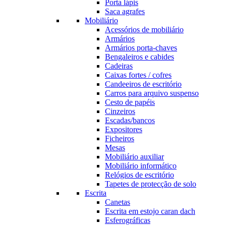
Porta lápis
Saca agrafes
Mobiliário
Acessórios de mobiliário
Armários
Armários porta-chaves
Bengaleiros e cabides
Cadeiras
Caixas fortes / cofres
Candeeiros de escritório
Carros para arquivo suspenso
Cesto de papéis
Cinzeiros
Escadas/bancos
Expositores
Ficheiros
Mesas
Mobiliário auxiliar
Mobiliário informático
Relógios de escritório
Tapetes de protecção de solo
Escrita
Canetas
Escrita em estojo caran dach
Esferográficas