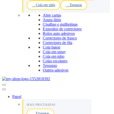
Cola em tubo
Tesouras
Abre cartas
Apara lápis
Cisalhas e guilhotinas
Expositor de correctores
Rolos auto adesivos
Correctores de frasco
Correctores de fita
Cola baton
Cola em spray
Cola em tubo
Colas escolares
Tesouras
Outros adesivos
Menu
de
navegação
Papel
MAIS PROCURADAS
Etiquetas