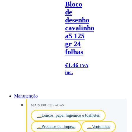
Bloco
de
desenho
cavalinho
a5 125
gr 24
folhas
€
1.46
IVA
inc.
Manutenção
MAIS PROCURADAS
Lenços, papel higiénico e toalhetes
Produtos de limpeza
Ventoinhas