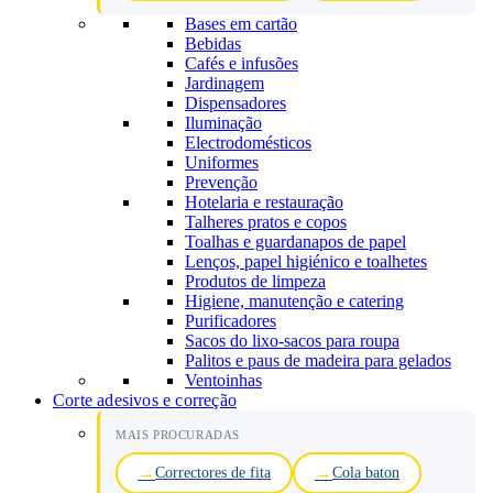
Bases em cartão
Bebidas
Cafés e infusões
Jardinagem
Dispensadores
Iluminação
Electrodomésticos
Uniformes
Prevenção
Hotelaria e restauração
Talheres pratos e copos
Toalhas e guardanapos de papel
Lenços, papel higiénico e toalhetes
Produtos de limpeza
Higiene, manutenção e catering
Purificadores
Sacos do lixo-sacos para roupa
Palitos e paus de madeira para gelados
Ventoinhas
Corte adesivos e correção
MAIS PROCURADAS
Correctores de fita
Cola baton