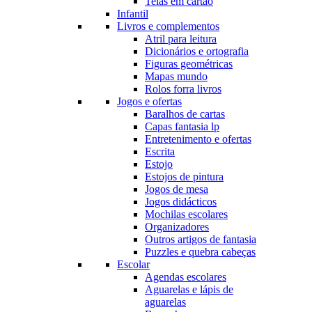
Telas em cartão
Infantil
Livros e complementos
Atril para leitura
Dicionários e ortografia
Figuras geométricas
Mapas mundo
Rolos forra livros
Jogos e ofertas
Baralhos de cartas
Capas fantasia lp
Entretenimento e ofertas
Escrita
Estojo
Estojos de pintura
Jogos de mesa
Jogos didácticos
Mochilas escolares
Organizadores
Outros artigos de fantasia
Puzzles e quebra cabeças
Escolar
Agendas escolares
Aguarelas e lápis de
aguarelas