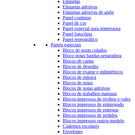
Etiquetas
Etiquetas adesivas
Etiquetas adesivas de anéis
Papel continuo
Papel de cor
Papel especial para impressora
Papel fotocópia
Papel reprográfico
Papeis especiais
Bloco de notas colados
Bloco notas bandas separadora
Blocos de cartas
Blocos de desenho
Blocos de exame e milimétricos
Blocos de música
Blocos de notas
Blocos de notas adesivas
Blocos de trabalhos manuais
Blocos impressos de recibos e vales
Blocos impressos de empregado
Blocos impressos de entregas
Blocos impressos de pedidos
Blocos impressos outros modelo
Cadernos escolares
Envelopes