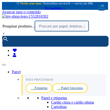
💨
Verão sem suar.
Ventoinhas em stock — envio em 48h.
×
Ver modelos →
Avançar para o conteúdo
Pesquisar produtos...
×
encomendar por telefone :
216 003 523
(chamada rede fixa nacional)
Papel
MAIS PROCURADAS
Etiquetas
Papel fotocópia
Papel e etiquetas
Cartão cinza e cartão pluma
Cartolinas