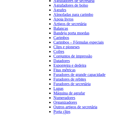
Agrafadores de secretária
Agrafadores de bolso
Agrafes
Almofadas para carimbo
Apoia livros
Artigos de secretária
Balanças
Bandeja porta moedas
Carimbos
Carimbos – Fórmulas especiais
Clips e pioneses
Cofres
Conjuntos de impressão
Datadores
Esponjeira e dedeira
Fitas métricas
Furadores de grande capacidade
Furadores de rebites
Furadores de secretária
Lupas
Máquina de agrafar
Numeradores
Organizadores
Outros artigos de secretária
Porta clips