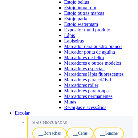
Estojo belius
Estojo inoxcrom
Estojo outras marcas
Estojo parker
Estojo watermam
Expositor multi produto
Lápis
Lapiseiras
Marcador para quadro branco
Marcador ponta de agulha
Marcadores de feltro
Marcadores e outros modelos
Marcadores especiais
Marcadores lápis fluorescentes
Marcadores para cd/dvd
Marcadores roller
Marcadores para roupa
Marcadores permanentes
Minas
Recargas e acessórios
Escolar
MAIS PROCURADAS
Borrachas
Ceras
Guache