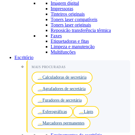
Imagem digital
Impressoras
Tinteiros originais
Toners laser compatíveis
Toners laser originais
Reposição transferência térmica
Faxes
Etiquetadoras e fitas
Limpeza e manutenção
Multifunções
Escritório
MAIS PROCURADAS
Calculadoras de secretária
Agrafadores de secretária
Furadores de secretária
Esferográficas
Lápis
Marcadores permanentes