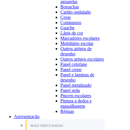
aguarelas
Borrachas
Cartão ondulado
Ceras
Compassos
Guache
Lápis de cor
Marcadores escolares
Mobiliário escolar
Outros artigos de
desenho
Outros artigos escolares
Papel celofane
Papel crepe
Papel e laminas de
desenho
Papel metalizado
Papel seda
Pinceis escolares
Pintura a dedos e
maquilhagem
Réguas
Apresentação
MAIS PROCURADAS