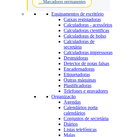
Marcadores permanentes
Equipamentos de escritório
Caixas registadoras
Calculadoras - acessórios
Calculadoras cientificas
Calculadoras de bolso
Calculadoras de
secretária
Calculadoras impressoras
Destruidoras
Detector de notas falsas
Encadernadoras
Etiquetadoras
Outras máquinas
Plastificadoras
Telefones e gravadores
Organização
Agendas
Calendários porta
calendários
Conjuntos de secretária
Diários
Listas telefónicas
Malas