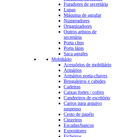
Furadores de secretária
Lupas
Máquina de agrafar
Numeradores
Organizadores
Outros artigos de
secretária
Porta clips
Porta lápis
Saca agrafes
Mobiliário
Acessórios de mobiliário
Armários
Armários porta-chaves
Bengaleiros e cabides
Cadeiras
Caixas fortes / cofres
Candeeiros de escritório
Carros para arquivo
suspenso
Cesto de papéis
Cinzeiros
Escadas/bancos
Expositores
Ficheiros