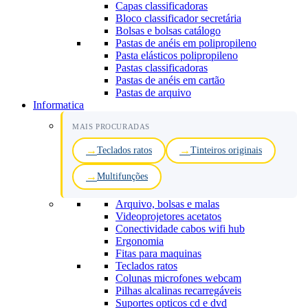
Capas classificadoras
Bloco classificador secretária
Bolsas e bolsas catálogo
Pastas de anéis em polipropileno
Pasta elásticos polipropileno
Pastas classificadoras
Pastas de anéis em cartão
Pastas de arquivo
Informatica
MAIS PROCURADAS
Teclados ratos
Tinteiros originais
Multifunções
Arquivo, bolsas e malas
Videoprojetores acetatos
Conectividade cabos wifi hub
Ergonomia
Fitas para maquinas
Teclados ratos
Colunas microfones webcam
Pilhas alcalinas recarregáveis
Suportes opticos cd e dvd