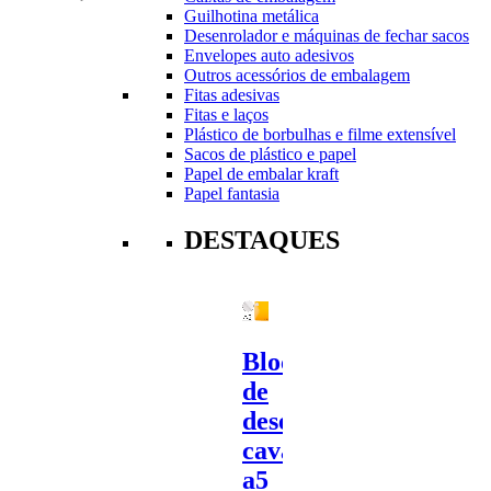
Guilhotina metálica
Desenrolador e máquinas de fechar sacos
Envelopes auto adesivos
Outros acessórios de embalagem
Fitas adesivas
Fitas e laços
Plástico de borbulhas e filme extensível
Sacos de plástico e papel
Papel de embalar kraft
Papel fantasia
DESTAQUES
Bloco
de
desenho
cavalinho
a5