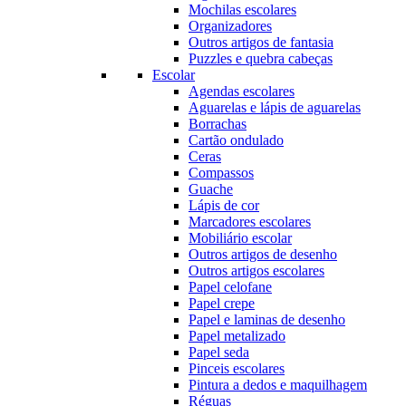
Mochilas escolares
Organizadores
Outros artigos de fantasia
Puzzles e quebra cabeças
Escolar
Agendas escolares
Aguarelas e lápis de aguarelas
Borrachas
Cartão ondulado
Ceras
Compassos
Guache
Lápis de cor
Marcadores escolares
Mobiliário escolar
Outros artigos de desenho
Outros artigos escolares
Papel celofane
Papel crepe
Papel e laminas de desenho
Papel metalizado
Papel seda
Pinceis escolares
Pintura a dedos e maquilhagem
Réguas