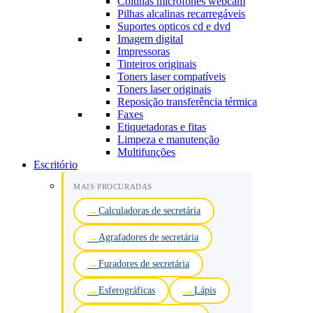
Colunas microfones webcam
Pilhas alcalinas recarregáveis
Suportes opticos cd e dvd
Imagem digital
Impressoras
Tinteiros originais
Toners laser compatíveis
Toners laser originais
Reposição transferência térmica
Faxes
Etiquetadoras e fitas
Limpeza e manutenção
Multifunções
Escritório
MAIS PROCURADAS
Calculadoras de secretária
Agrafadores de secretária
Furadores de secretária
Esferográficas
Lápis