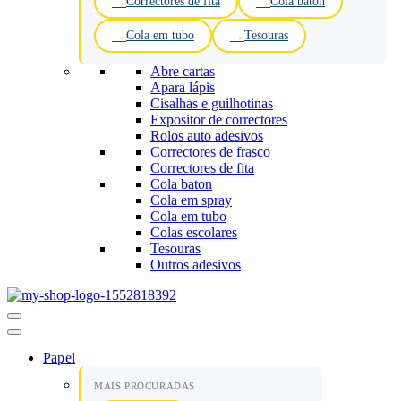
Correctores de fita
Cola baton
Cola em tubo
Tesouras
Abre cartas
Apara lápis
Cisalhas e guilhotinas
Expositor de correctores
Rolos auto adesivos
Correctores de frasco
Correctores de fita
Cola baton
Cola em spray
Cola em tubo
Colas escolares
Tesouras
Outros adesivos
Menu
de
navegação
Papel
MAIS PROCURADAS