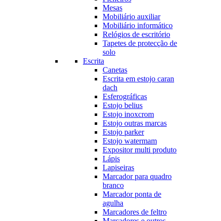
Mesas
Mobiliário auxiliar
Mobiliário informático
Relógios de escritório
Tapetes de protecção de
solo
Escrita
Canetas
Escrita em estojo caran
dach
Esferográficas
Estojo belius
Estojo inoxcrom
Estojo outras marcas
Estojo parker
Estojo watermam
Expositor multi produto
Lápis
Lapiseiras
Marcador para quadro
branco
Marcador ponta de
agulha
Marcadores de feltro
Marcadores e outros