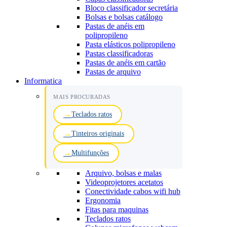
Bloco classificador secretária
Bolsas e bolsas catálogo
Pastas de anéis em
polipropileno
Pasta elásticos polipropileno
Pastas classificadoras
Pastas de anéis em cartão
Pastas de arquivo
Informatica
MAIS PROCURADAS
Teclados ratos
Tinteiros originais
Multifunções
Arquivo, bolsas e malas
Videoprojetores acetatos
Conectividade cabos wifi hub
Ergonomia
Fitas para maquinas
Teclados ratos