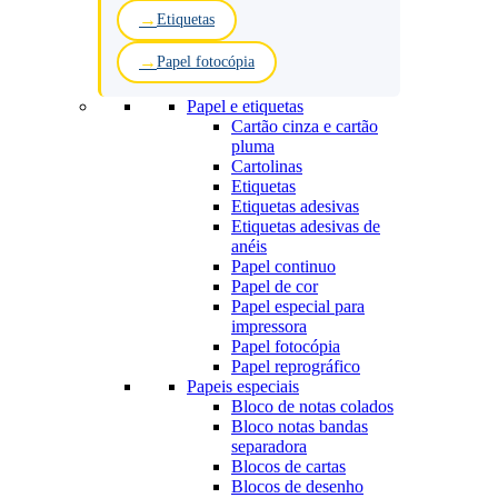
Etiquetas
Papel fotocópia
Papel e etiquetas
Cartão cinza e cartão
pluma
Cartolinas
Etiquetas
Etiquetas adesivas
Etiquetas adesivas de
anéis
Papel continuo
Papel de cor
Papel especial para
impressora
Papel fotocópia
Papel reprográfico
Papeis especiais
Bloco de notas colados
Bloco notas bandas
separadora
Blocos de cartas
Blocos de desenho