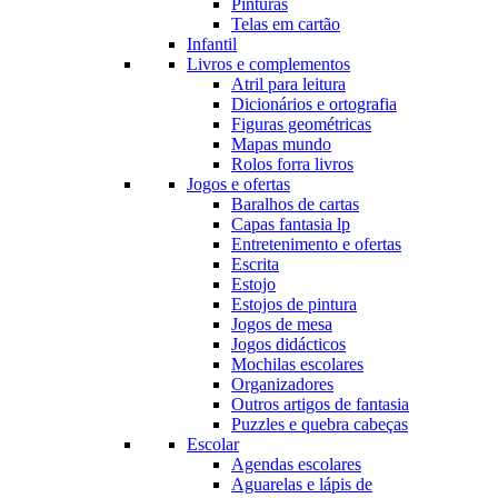
Pinturas
Telas em cartão
Infantil
Livros e complementos
Atril para leitura
Dicionários e ortografia
Figuras geométricas
Mapas mundo
Rolos forra livros
Jogos e ofertas
Baralhos de cartas
Capas fantasia lp
Entretenimento e ofertas
Escrita
Estojo
Estojos de pintura
Jogos de mesa
Jogos didácticos
Mochilas escolares
Organizadores
Outros artigos de fantasia
Puzzles e quebra cabeças
Escolar
Agendas escolares
Aguarelas e lápis de