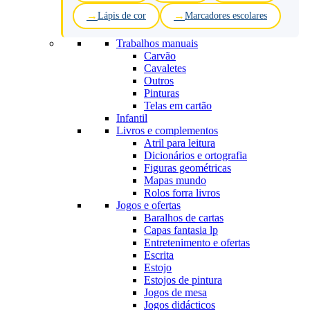
Lápis de cor
Marcadores escolares
Trabalhos manuais
Carvão
Cavaletes
Outros
Pinturas
Telas em cartão
Infantil
Livros e complementos
Atril para leitura
Dicionários e ortografia
Figuras geométricas
Mapas mundo
Rolos forra livros
Jogos e ofertas
Baralhos de cartas
Capas fantasia lp
Entretenimento e ofertas
Escrita
Estojo
Estojos de pintura
Jogos de mesa
Jogos didácticos