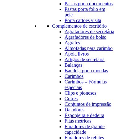
Pastas porta documentos
Pastas porta folio em
pele
Porta cartões visita
Complementos de escritório
Agrafadores de secretária
Agrafadores de bolso
Agrafes
Almofadas para carimbo
Apoia livros
Artigos de secretária
Balanças
Bandeja porta moedas
Carimbos
Carimbos – Fórmulas
especiais
Clips e pioneses
Cofres
Conjuntos de impressão
Datadores
Esponjeira e dedeira
Fitas métricas
Furadores de grande
capacidade
Furadores de rebites