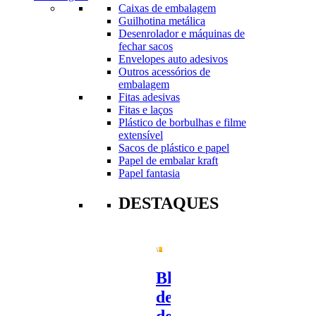
Caixas de embalagem
Guilhotina metálica
Desenrolador e máquinas de
fechar sacos
Envelopes auto adesivos
Outros acessórios de
embalagem
Fitas adesivas
Fitas e laços
Plástico de borbulhas e filme
extensível
Sacos de plástico e papel
Papel de embalar kraft
Papel fantasia
DESTAQUES
Bloco
de