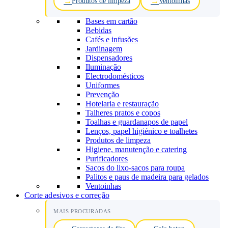
Produtos de limpeza
Ventoinhas
Bases em cartão
Bebidas
Cafés e infusões
Jardinagem
Dispensadores
Iluminação
Electrodomésticos
Uniformes
Prevenção
Hotelaria e restauração
Talheres pratos e copos
Toalhas e guardanapos de papel
Lenços, papel higiénico e toalhetes
Produtos de limpeza
Higiene, manutenção e catering
Purificadores
Sacos do lixo-sacos para roupa
Palitos e paus de madeira para gelados
Ventoinhas
Corte adesivos e correção
MAIS PROCURADAS