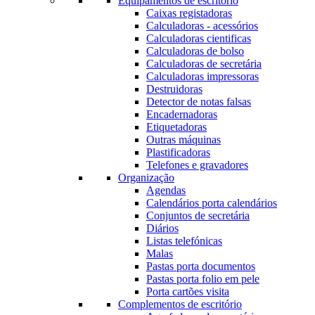
Equipamentos de escritório
Caixas registadoras
Calculadoras - acessórios
Calculadoras cientificas
Calculadoras de bolso
Calculadoras de secretária
Calculadoras impressoras
Destruidoras
Detector de notas falsas
Encadernadoras
Etiquetadoras
Outras máquinas
Plastificadoras
Telefones e gravadores
Organização
Agendas
Calendários porta calendários
Conjuntos de secretária
Diários
Listas telefónicas
Malas
Pastas porta documentos
Pastas porta folio em pele
Porta cartões visita
Complementos de escritório