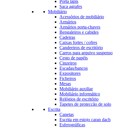
Porta lápis
Saca agrafes
Mobiliário
Acessórios de mobiliário
Armários
Armários porta-chaves
Bengaleiros e cabides
Cadeiras
Caixas fortes / cofres
Candeeiros de escritório
Carros para arquivo suspenso
Cesto de papéis
Cinzeiros
Escadas/bancos
Expositores
Ficheiros
Mesas
Mobiliário auxiliar
Mobiliário informático
Relógios de escritório
Tapetes de protecção de solo
Escrita
Canetas
Escrita em estojo caran dach
Esferográficas