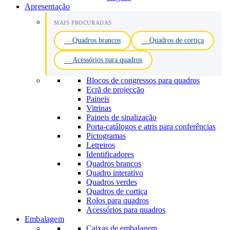
Apresentação
MAIS PROCURADAS
Quadros brancos
Quadros de cortiça
Acessórios para quadros
Blocos de congressos para quadros
Ecrã de projecção
Paineis
Vitrinas
Paineis de sinalização
Porta-catálogos e atris para conferências
Pictogramas
Letreiros
Identificadores
Quadros brancos
Quadro interativo
Quadros verdes
Quadros de cortiça
Rolos para quadros
Acessórios para quadros
Embalagem
Caixas de embalagem