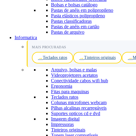
Bolsas e bolsas catálogo
Pastas de anéis em polipropileno
Pasta elásticos polipropileno
Pastas classificadoras
Pastas de anéis em cartão
Pastas de arquivo
Informatica
MAIS PROCURADAS
Teclados ratos
Tinteiros originais
M
Arquivo, bolsas e malas
Videoprojetores acetatos
Conectividade cabos wifi hub
Ergonomia
Fitas para maquinas
Teclados ratos
Colunas microfones webcam
Pilhas alcalinas recarregáveis
Suportes opticos cd e dvd
Imagem digital
Impressoras
Tinteiros originais
Toners laser compatíveis