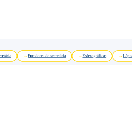
retária
Furadores de secretária
Esferográficas
Lápis