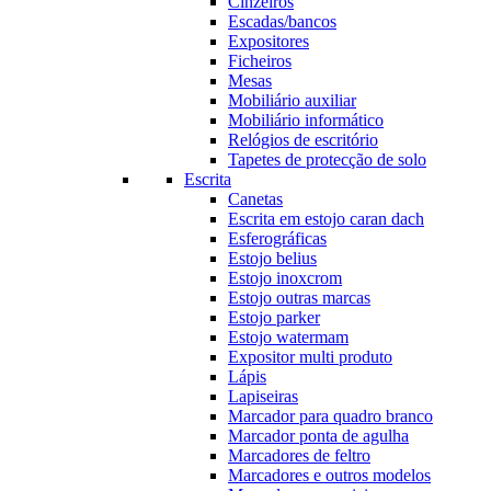
Cinzeiros
Escadas/bancos
Expositores
Ficheiros
Mesas
Mobiliário auxiliar
Mobiliário informático
Relógios de escritório
Tapetes de protecção de solo
Escrita
Canetas
Escrita em estojo caran dach
Esferográficas
Estojo belius
Estojo inoxcrom
Estojo outras marcas
Estojo parker
Estojo watermam
Expositor multi produto
Lápis
Lapiseiras
Marcador para quadro branco
Marcador ponta de agulha
Marcadores de feltro
Marcadores e outros modelos