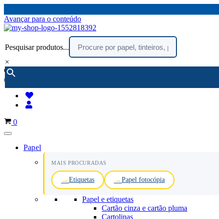
Avançar para o conteúdo
Pesquisar produtos...
×
encomendar por telefone :
216 003 523
(chamada rede fixa nacional)
Carrinho
0
Papel
MAIS PROCURADAS
Etiquetas
Papel fotocópia
Papel e etiquetas
Cartão cinza e cartão pluma
Cartolinas