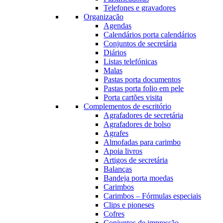
Telefones e gravadores
Organização
Agendas
Calendários porta calendários
Conjuntos de secretária
Diários
Listas telefónicas
Malas
Pastas porta documentos
Pastas porta folio em pele
Porta cartões visita
Complementos de escritório
Agrafadores de secretária
Agrafadores de bolso
Agrafes
Almofadas para carimbo
Apoia livros
Artigos de secretária
Balanças
Bandeja porta moedas
Carimbos
Carimbos – Fórmulas especiais
Clips e pioneses
Cofres
Conjuntos de impressão