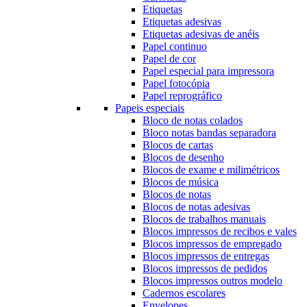
Etiquetas
Etiquetas adesivas
Etiquetas adesivas de anéis
Papel continuo
Papel de cor
Papel especial para impressora
Papel fotocópia
Papel reprográfico
Papeis especiais
Bloco de notas colados
Bloco notas bandas separadora
Blocos de cartas
Blocos de desenho
Blocos de exame e milimétricos
Blocos de música
Blocos de notas
Blocos de notas adesivas
Blocos de trabalhos manuais
Blocos impressos de recibos e vales
Blocos impressos de empregado
Blocos impressos de entregas
Blocos impressos de pedidos
Blocos impressos outros modelo
Cadernos escolares
Envelopes