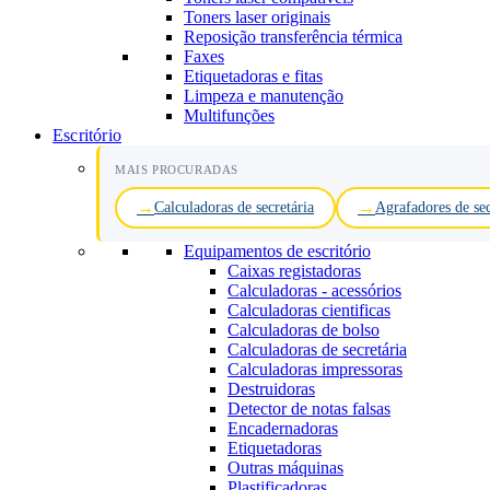
Toners laser originais
Reposição transferência térmica
Faxes
Etiquetadoras e fitas
Limpeza e manutenção
Multifunções
Escritório
MAIS PROCURADAS
Calculadoras de secretária
Agrafadores de sec
Equipamentos de escritório
Caixas registadoras
Calculadoras - acessórios
Calculadoras cientificas
Calculadoras de bolso
Calculadoras de secretária
Calculadoras impressoras
Destruidoras
Detector de notas falsas
Encadernadoras
Etiquetadoras
Outras máquinas
Plastificadoras