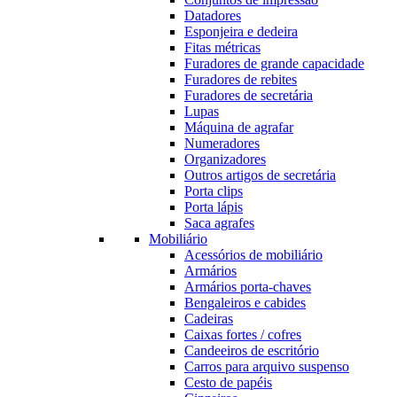
Datadores
Esponjeira e dedeira
Fitas métricas
Furadores de grande capacidade
Furadores de rebites
Furadores de secretária
Lupas
Máquina de agrafar
Numeradores
Organizadores
Outros artigos de secretária
Porta clips
Porta lápis
Saca agrafes
Mobiliário
Acessórios de mobiliário
Armários
Armários porta-chaves
Bengaleiros e cabides
Cadeiras
Caixas fortes / cofres
Candeeiros de escritório
Carros para arquivo suspenso
Cesto de papéis