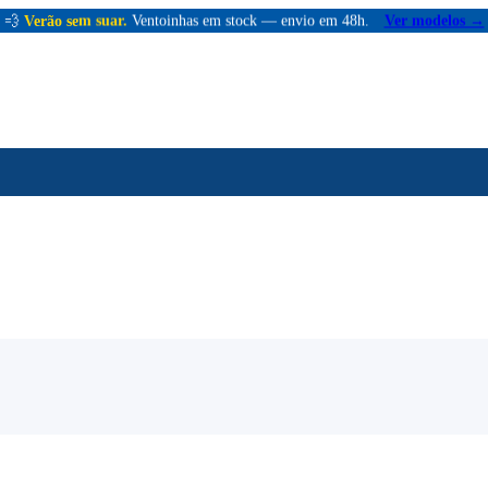
💨
Verão sem suar.
Ventoinhas em stock — envio em 48h.
Ver modelos →