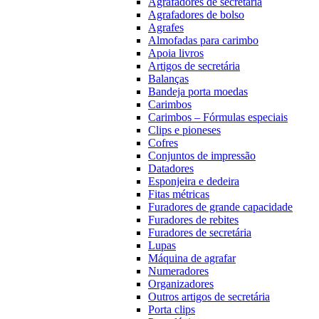
Agrafadores de secretária
Agrafadores de bolso
Agrafes
Almofadas para carimbo
Apoia livros
Artigos de secretária
Balanças
Bandeja porta moedas
Carimbos
Carimbos – Fórmulas especiais
Clips e pioneses
Cofres
Conjuntos de impressão
Datadores
Esponjeira e dedeira
Fitas métricas
Furadores de grande capacidade
Furadores de rebites
Furadores de secretária
Lupas
Máquina de agrafar
Numeradores
Organizadores
Outros artigos de secretária
Porta clips