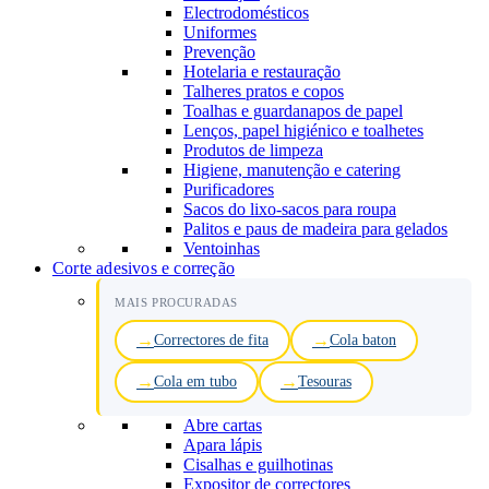
Electrodomésticos
Uniformes
Prevenção
Hotelaria e restauração
Talheres pratos e copos
Toalhas e guardanapos de papel
Lenços, papel higiénico e toalhetes
Produtos de limpeza
Higiene, manutenção e catering
Purificadores
Sacos do lixo-sacos para roupa
Palitos e paus de madeira para gelados
Ventoinhas
Corte adesivos e correção
MAIS PROCURADAS
Correctores de fita
Cola baton
Cola em tubo
Tesouras
Abre cartas
Apara lápis
Cisalhas e guilhotinas
Expositor de correctores