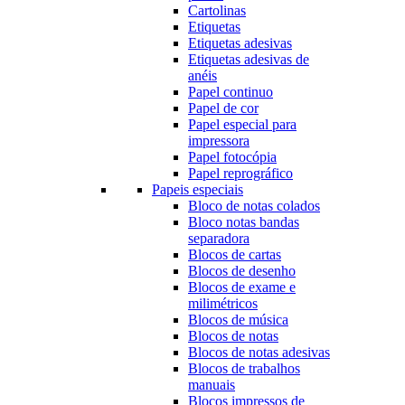
Cartolinas
Etiquetas
Etiquetas adesivas
Etiquetas adesivas de
anéis
Papel continuo
Papel de cor
Papel especial para
impressora
Papel fotocópia
Papel reprográfico
Papeis especiais
Bloco de notas colados
Bloco notas bandas
separadora
Blocos de cartas
Blocos de desenho
Blocos de exame e
milimétricos
Blocos de música
Blocos de notas
Blocos de notas adesivas
Blocos de trabalhos
manuais
Blocos impressos de