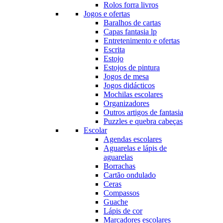
Rolos forra livros
Jogos e ofertas
Baralhos de cartas
Capas fantasia lp
Entretenimento e ofertas
Escrita
Estojo
Estojos de pintura
Jogos de mesa
Jogos didácticos
Mochilas escolares
Organizadores
Outros artigos de fantasia
Puzzles e quebra cabeças
Escolar
Agendas escolares
Aguarelas e lápis de
aguarelas
Borrachas
Cartão ondulado
Ceras
Compassos
Guache
Lápis de cor
Marcadores escolares