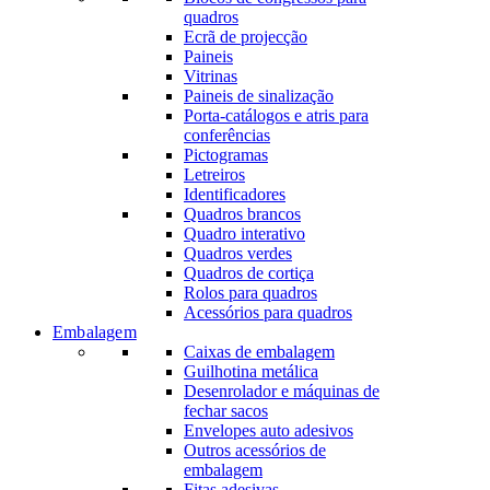
quadros
Ecrã de projecção
Paineis
Vitrinas
Paineis de sinalização
Porta-catálogos e atris para
conferências
Pictogramas
Letreiros
Identificadores
Quadros brancos
Quadro interativo
Quadros verdes
Quadros de cortiça
Rolos para quadros
Acessórios para quadros
Embalagem
Caixas de embalagem
Guilhotina metálica
Desenrolador e máquinas de
fechar sacos
Envelopes auto adesivos
Outros acessórios de
embalagem
Fitas adesivas