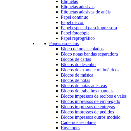
Etiquetas
Etiquetas adesivas
Etiquetas adesivas de anéis
Papel continuo
Papel de cor
Papel especial para impressora
Papel fotocópia
Papel reprográfico
Papeis especiais
Bloco de notas colados
Bloco notas bandas separadora
Blocos de cartas
Blocos de desenho
Blocos de exame e milimétricos
Blocos de música
Blocos de notas
Blocos de notas adesivas
Blocos de trabalhos manuais
Blocos impressos de recibos e vales
Blocos impressos de empregado
Blocos impressos de entregas
Blocos impressos de pedidos
Blocos impressos outros modelo
Cadernos escolares
Envelopes