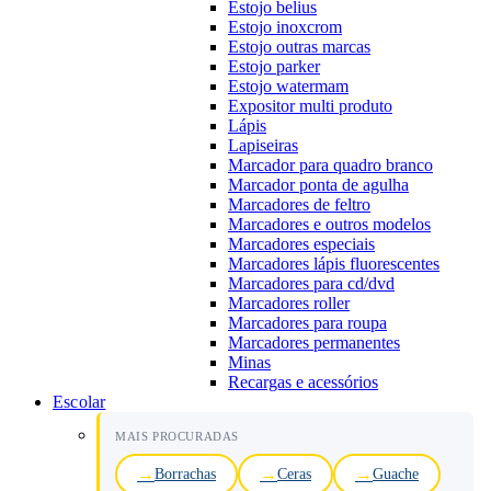
Estojo belius
Estojo inoxcrom
Estojo outras marcas
Estojo parker
Estojo watermam
Expositor multi produto
Lápis
Lapiseiras
Marcador para quadro branco
Marcador ponta de agulha
Marcadores de feltro
Marcadores e outros modelos
Marcadores especiais
Marcadores lápis fluorescentes
Marcadores para cd/dvd
Marcadores roller
Marcadores para roupa
Marcadores permanentes
Minas
Recargas e acessórios
Escolar
MAIS PROCURADAS
Borrachas
Ceras
Guache