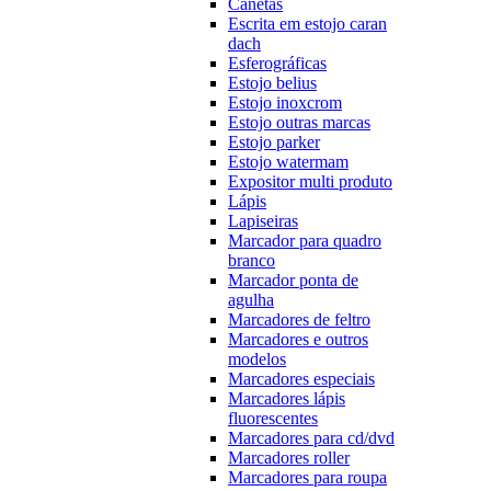
Canetas
Escrita em estojo caran
dach
Esferográficas
Estojo belius
Estojo inoxcrom
Estojo outras marcas
Estojo parker
Estojo watermam
Expositor multi produto
Lápis
Lapiseiras
Marcador para quadro
branco
Marcador ponta de
agulha
Marcadores de feltro
Marcadores e outros
modelos
Marcadores especiais
Marcadores lápis
fluorescentes
Marcadores para cd/dvd
Marcadores roller
Marcadores para roupa