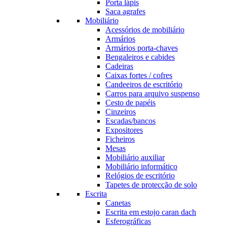
Porta lápis
Saca agrafes
Mobiliário
Acessórios de mobiliário
Armários
Armários porta-chaves
Bengaleiros e cabides
Cadeiras
Caixas fortes / cofres
Candeeiros de escritório
Carros para arquivo suspenso
Cesto de papéis
Cinzeiros
Escadas/bancos
Expositores
Ficheiros
Mesas
Mobiliário auxiliar
Mobiliário informático
Relógios de escritório
Tapetes de protecção de solo
Escrita
Canetas
Escrita em estojo caran dach
Esferográficas