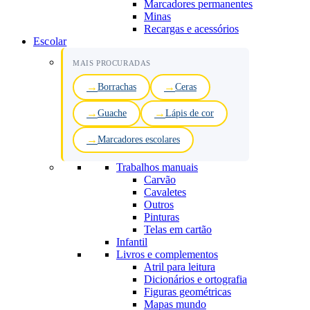
Marcadores permanentes
Minas
Recargas e acessórios
Escolar
MAIS PROCURADAS
Borrachas
Ceras
Guache
Lápis de cor
Marcadores escolares
Trabalhos manuais
Carvão
Cavaletes
Outros
Pinturas
Telas em cartão
Infantil
Livros e complementos
Atril para leitura
Dicionários e ortografia
Figuras geométricas
Mapas mundo