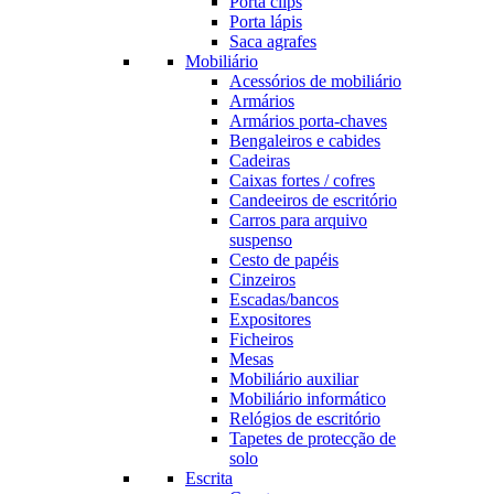
Porta clips
Porta lápis
Saca agrafes
Mobiliário
Acessórios de mobiliário
Armários
Armários porta-chaves
Bengaleiros e cabides
Cadeiras
Caixas fortes / cofres
Candeeiros de escritório
Carros para arquivo
suspenso
Cesto de papéis
Cinzeiros
Escadas/bancos
Expositores
Ficheiros
Mesas
Mobiliário auxiliar
Mobiliário informático
Relógios de escritório
Tapetes de protecção de
solo
Escrita