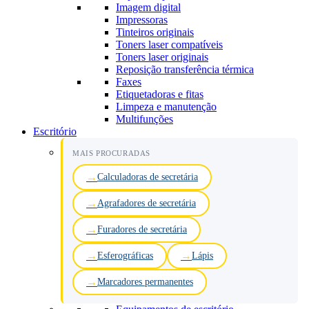
Imagem digital
Impressoras
Tinteiros originais
Toners laser compatíveis
Toners laser originais
Reposição transferência térmica
Faxes
Etiquetadoras e fitas
Limpeza e manutenção
Multifunções
Escritório
MAIS PROCURADAS
Calculadoras de secretária
Agrafadores de secretária
Furadores de secretária
Esferográficas
Lápis
Marcadores permanentes