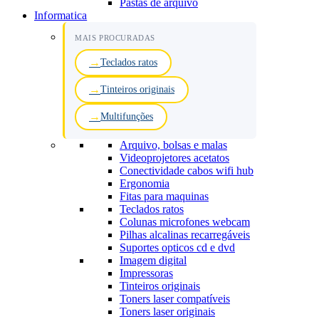
Pastas de arquivo
Informatica
MAIS PROCURADAS
Teclados ratos
Tinteiros originais
Multifunções
Arquivo, bolsas e malas
Videoprojetores acetatos
Conectividade cabos wifi hub
Ergonomia
Fitas para maquinas
Teclados ratos
Colunas microfones webcam
Pilhas alcalinas recarregáveis
Suportes opticos cd e dvd
Imagem digital
Impressoras
Tinteiros originais
Toners laser compatíveis
Toners laser originais