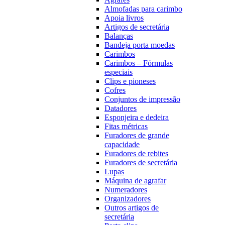
Almofadas para carimbo
Apoia livros
Artigos de secretária
Balanças
Bandeja porta moedas
Carimbos
Carimbos – Fórmulas
especiais
Clips e pioneses
Cofres
Conjuntos de impressão
Datadores
Esponjeira e dedeira
Fitas métricas
Furadores de grande
capacidade
Furadores de rebites
Furadores de secretária
Lupas
Máquina de agrafar
Numeradores
Organizadores
Outros artigos de
secretária