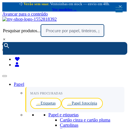
💨
Verão sem suar.
Ventoinhas em stock — envio em 48h.
×
Ver modelos →
Avançar para o conteúdo
Pesquisar produtos...
×
encomendar por telefone :
216 003 523
(chamada rede fixa nacional)
Papel
MAIS PROCURADAS
Etiquetas
Papel fotocópia
Papel e etiquetas
Cartão cinza e cartão pluma
Cartolinas