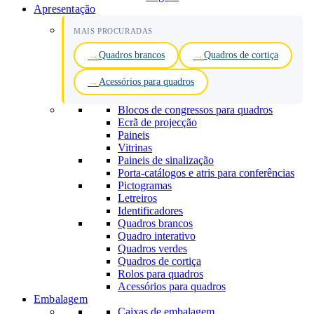
Apresentação
MAIS PROCURADAS
Quadros brancos
Quadros de cortiça
Acessórios para quadros
Blocos de congressos para quadros
Ecrã de projecção
Paineis
Vitrinas
Paineis de sinalização
Porta-catálogos e atris para conferências
Pictogramas
Letreiros
Identificadores
Quadros brancos
Quadro interativo
Quadros verdes
Quadros de cortiça
Rolos para quadros
Acessórios para quadros
Embalagem
Caixas de embalagem