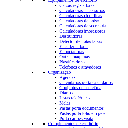
Equipamentos de escritório
Caixas registadoras
Calculadoras - acessórios
Calculadoras cientificas
Calculadoras de bolso
Calculadoras de secretária
Calculadoras impressoras
Destruidoras
Detector de notas falsas
Encadernadoras
Etiquetadoras
Outras máquinas
Plastificadoras
Telefones e gravadores
Organização
Agendas
Calendários porta calendários
Conjuntos de secretária
Diários
Listas telefónicas
Malas
Pastas porta documentos
Pastas porta folio em pele
Porta cartões visita
Complementos de escritório