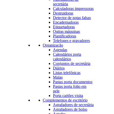
secretária
Calculadoras impressoras
Destruidoras
Detector de notas falsas
Encadernadoras
Etiquetadoras
Outras máquinas
Plastificadoras
Telefones e gravadores
Organização
Agendas
Calendários porta
calendários
Conjuntos de secretária
Diários
Listas telefónicas
Malas
Pastas porta documentos
Pastas porta folio em
pele
Porta cartões visita
Complementos de escritório
Agrafadores de secretária
Agrafadores de bolso
Agrafes