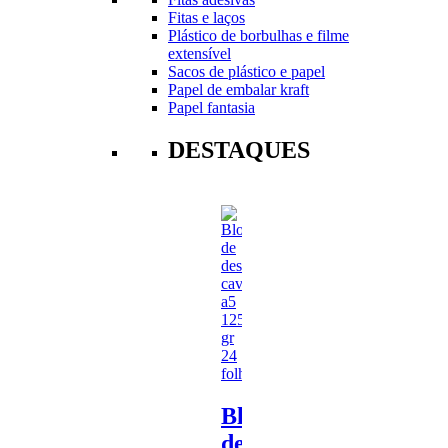
Fitas e laços
Plástico de borbulhas e filme
extensível
Sacos de plástico e papel
Papel de embalar kraft
Papel fantasia
DESTAQUES
Bloco
de