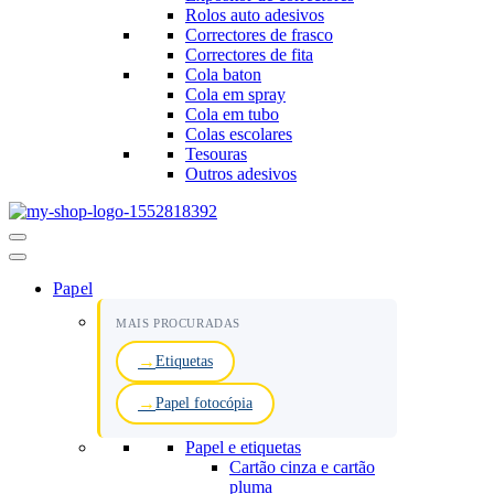
Rolos auto adesivos
Correctores de frasco
Correctores de fita
Cola baton
Cola em spray
Cola em tubo
Colas escolares
Tesouras
Outros adesivos
Menu
de
navegação
Papel
MAIS PROCURADAS
Etiquetas
Papel fotocópia
Papel e etiquetas
Cartão cinza e cartão
pluma