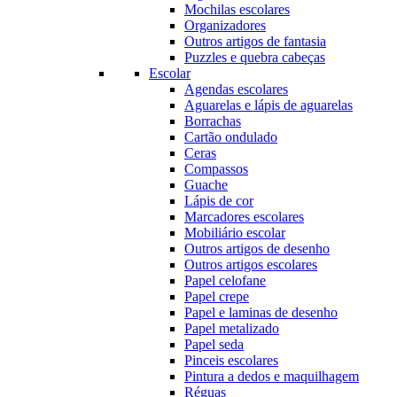
Mochilas escolares
Organizadores
Outros artigos de fantasia
Puzzles e quebra cabeças
Escolar
Agendas escolares
Aguarelas e lápis de aguarelas
Borrachas
Cartão ondulado
Ceras
Compassos
Guache
Lápis de cor
Marcadores escolares
Mobiliário escolar
Outros artigos de desenho
Outros artigos escolares
Papel celofane
Papel crepe
Papel e laminas de desenho
Papel metalizado
Papel seda
Pinceis escolares
Pintura a dedos e maquilhagem
Réguas