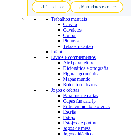
Lápis de cor
Marcadores escolares
Trabalhos manuais
Carvão
Cavaletes
Outros
Pinturas
Telas em cartão
Infantil
Livros e complementos
Atril para leitura
Dicionários e ortografia
Figuras geométricas
Mapas mundo
Rolos forra livros
Jogos e ofertas
Baralhos de cartas
Capas fantasia lp
Entretenimento e ofertas
Escrita
Estojo
Estojos de pintura
Jogos de mesa
Jogos didácticos