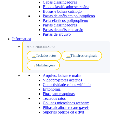
Capas classificadoras
Bloco classificador secretária
Bolsas e bolsas catálogo
Pastas de anéis em polipropileno
Pasta elásticos polipropileno
Pastas classificadoras
Pastas de anéis em cartão
Pastas de arquivo
Informatica
MAIS PROCURADAS
Teclados ratos
Tinteiros originais
Multifunções
Arquivo, bolsas e malas
Videoprojetores acetatos
Conectividade cabos wifi hub
Ergonomia
Fitas para maquinas
Teclados ratos
Colunas microfones webcam
Pilhas alcalinas recarregáveis
Suportes opticos cd e dvd