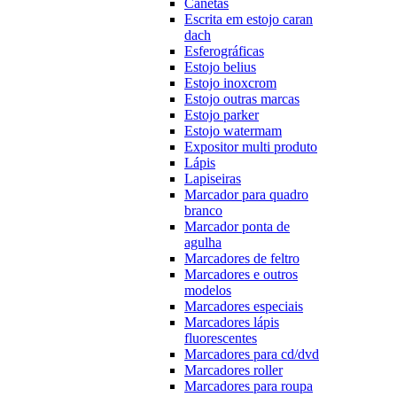
Canetas
Escrita em estojo caran
dach
Esferográficas
Estojo belius
Estojo inoxcrom
Estojo outras marcas
Estojo parker
Estojo watermam
Expositor multi produto
Lápis
Lapiseiras
Marcador para quadro
branco
Marcador ponta de
agulha
Marcadores de feltro
Marcadores e outros
modelos
Marcadores especiais
Marcadores lápis
fluorescentes
Marcadores para cd/dvd
Marcadores roller
Marcadores para roupa