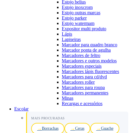
Estojo belius
Estojo inoxcrom
Estojo outras marcas
Estojo parker
Estojo watermam
Expositor multi produto
Lápis
Lapiseiras
Marcador para quadro branco
Marcador ponta de agulha
Marcadores de feltro
Marcadores e outros modelos
Marcadores especiais
Marcadores lápis fluorescentes
Marcadores para cd/dvd
Marcadores roller
Marcadores para roupa
Marcadores permanentes
Minas
Recargas e acessórios
Escolar
MAIS PROCURADAS
Borrachas
Ceras
Guache