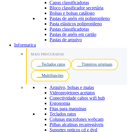
Capas classificadoras
Bloco classificador secretária
Bolsas e bolsas catálogo
Pastas de anéis em polipropileno
Pasta elásticos polipropileno
Pastas classificadoras
Pastas de anéis em cartão
Pastas de arquivo
Informatica
MAIS PROCURADAS
Teclados ratos
Tinteiros originais
Multifunções
Arquivo, bolsas e malas
Videoprojetores acetatos
Conectividade cabos wifi hub
Ergonomia
Fitas para maquinas
Teclados ratos
Colunas microfones webcam
Pilhas alcalinas recarregáveis
Suportes opticos cd e dvd