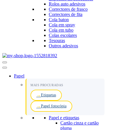
Rolos auto adesivos
Correctores de frasco
Correctores de fita
Cola baton
Cola em spray
Cola em tubo
Colas escolares
Tesouras
Outros adesivos
Menu
de
navegação
Papel
MAIS PROCURADAS
Etiquetas
Papel fotocópia
Papel e etiquetas
Cartão cinza e cartão
pluma