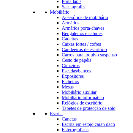
Porta lápis
Saca agrafes
Mobiliário
Acessórios de mobiliário
Armários
Armários porta-chaves
Bengaleiros e cabides
Cadeiras
Caixas fortes / cofres
Candeeiros de escritório
Carros para arquivo suspenso
Cesto de papéis
Cinzeiros
Escadas/bancos
Expositores
Ficheiros
Mesas
Mobiliário auxiliar
Mobiliário informático
Relógios de escritório
Tapetes de protecção de solo
Escrita
Canetas
Escrita em estojo caran dach
Esferográficas