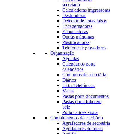
secretária
Calculadoras impressoras
Destruidoras
Detector de notas falsas
Encadernadoras
Etiquetadoras
Outras máquinas
Plastificadoras
Telefones e gravadores
Organização
Agendas
Calendários porta
calendários
Conjuntos de secretária
Diários
Listas telefónicas
Malas
Pastas porta documentos
Pastas porta folio em
pele
Porta cartões visita
Complementos de escritório
Agrafadores de secretária
Agrafadores de bolso
Agrafes