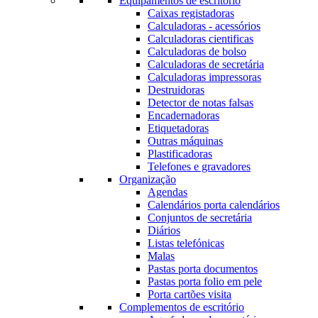
Equipamentos de escritório
Caixas registadoras
Calculadoras - acessórios
Calculadoras cientificas
Calculadoras de bolso
Calculadoras de secretária
Calculadoras impressoras
Destruidoras
Detector de notas falsas
Encadernadoras
Etiquetadoras
Outras máquinas
Plastificadoras
Telefones e gravadores
Organização
Agendas
Calendários porta calendários
Conjuntos de secretária
Diários
Listas telefónicas
Malas
Pastas porta documentos
Pastas porta folio em pele
Porta cartões visita
Complementos de escritório