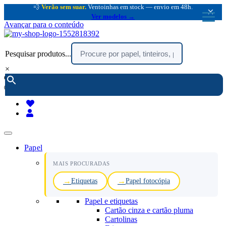
💨
Verão sem suar.
Ventoinhas em stock — envio em 48h.
×
Ver modelos →
Avançar para o conteúdo
Pesquisar produtos...
×
encomendar por telefone :
216 003 523
(chamada rede fixa nacional)
Papel
MAIS PROCURADAS
Etiquetas
Papel fotocópia
Papel e etiquetas
Cartão cinza e cartão pluma
Cartolinas