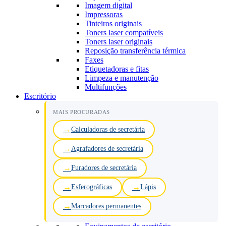
Imagem digital
Impressoras
Tinteiros originais
Toners laser compatíveis
Toners laser originais
Reposição transferência térmica
Faxes
Etiquetadoras e fitas
Limpeza e manutenção
Multifunções
Escritório
MAIS PROCURADAS
Calculadoras de secretária
Agrafadores de secretária
Furadores de secretária
Esferográficas
Lápis
Marcadores permanentes