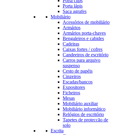
Porta clips
Porta lápis
Saca agrafes
Mobiliário
Acessórios de mobiliário
Armários
Armários porta-chaves
Bengaleiros e cabides
Cadeiras
Caixas fortes / cofres
Candeeiros de escritório
Carros para arquivo
suspenso
Cesto de papéis
Cinzeiros
Escadas/bancos
Expositores
Ficheiros
Mesas
Mobiliário auxiliar
Mobiliário informático
Relógios de escritório
Tapetes de protecção de
solo
Escrita