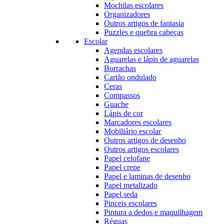
Mochilas escolares
Organizadores
Outros artigos de fantasia
Puzzles e quebra cabeças
Escolar
Agendas escolares
Aguarelas e lápis de aguarelas
Borrachas
Cartão ondulado
Ceras
Compassos
Guache
Lápis de cor
Marcadores escolares
Mobiliário escolar
Outros artigos de desenho
Outros artigos escolares
Papel celofane
Papel crepe
Papel e laminas de desenho
Papel metalizado
Papel seda
Pinceis escolares
Pintura a dedos e maquilhagem
Réguas