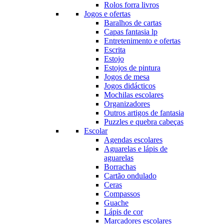
Rolos forra livros
Jogos e ofertas
Baralhos de cartas
Capas fantasia lp
Entretenimento e ofertas
Escrita
Estojo
Estojos de pintura
Jogos de mesa
Jogos didácticos
Mochilas escolares
Organizadores
Outros artigos de fantasia
Puzzles e quebra cabeças
Escolar
Agendas escolares
Aguarelas e lápis de
aguarelas
Borrachas
Cartão ondulado
Ceras
Compassos
Guache
Lápis de cor
Marcadores escolares