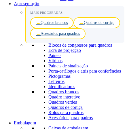
Apresentação
MAIS PROCURADAS
Quadros brancos
Quadros de cortiça
Acessórios para quadros
Blocos de congressos para quadros
Ecrã de projecção
Paineis
Vitrinas
Paineis de sinalização
Porta-catálogos e atris para conferências
Pictogramas
Letreiros
Identificadores
Quadros brancos
Quadro interativo
Quadros verdes
Quadros de cortiça
Rolos para quadros
Acessórios para quadros
Embalagem
Caixas de embalagem