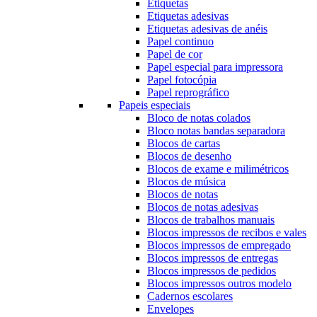
Etiquetas
Etiquetas adesivas
Etiquetas adesivas de anéis
Papel continuo
Papel de cor
Papel especial para impressora
Papel fotocópia
Papel reprográfico
Papeis especiais
Bloco de notas colados
Bloco notas bandas separadora
Blocos de cartas
Blocos de desenho
Blocos de exame e milimétricos
Blocos de música
Blocos de notas
Blocos de notas adesivas
Blocos de trabalhos manuais
Blocos impressos de recibos e vales
Blocos impressos de empregado
Blocos impressos de entregas
Blocos impressos de pedidos
Blocos impressos outros modelo
Cadernos escolares
Envelopes