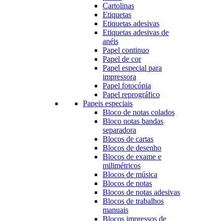
Cartolinas
Etiquetas
Etiquetas adesivas
Etiquetas adesivas de
anéis
Papel continuo
Papel de cor
Papel especial para
impressora
Papel fotocópia
Papel reprográfico
Papeis especiais
Bloco de notas colados
Bloco notas bandas
separadora
Blocos de cartas
Blocos de desenho
Blocos de exame e
milimétricos
Blocos de música
Blocos de notas
Blocos de notas adesivas
Blocos de trabalhos
manuais
Blocos impressos de