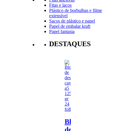
Fitas e laços
Plástico de borbulhas e filme
extensível
Sacos de plástico e papel
Papel de embalar kraft
Papel fantasia
DESTAQUES
Bloco
de