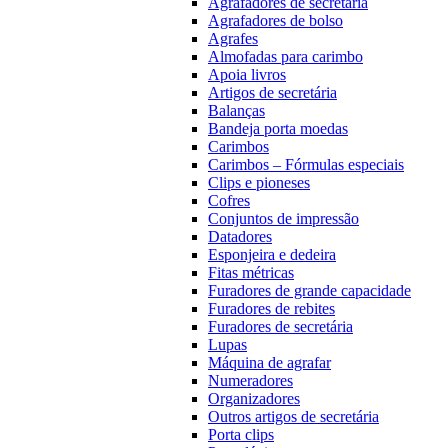
Agrafadores de secretária
Agrafadores de bolso
Agrafes
Almofadas para carimbo
Apoia livros
Artigos de secretária
Balanças
Bandeja porta moedas
Carimbos
Carimbos – Fórmulas especiais
Clips e pioneses
Cofres
Conjuntos de impressão
Datadores
Esponjeira e dedeira
Fitas métricas
Furadores de grande capacidade
Furadores de rebites
Furadores de secretária
Lupas
Máquina de agrafar
Numeradores
Organizadores
Outros artigos de secretária
Porta clips