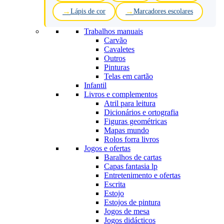
Lápis de cor
Marcadores escolares
Trabalhos manuais
Carvão
Cavaletes
Outros
Pinturas
Telas em cartão
Infantil
Livros e complementos
Atril para leitura
Dicionários e ortografia
Figuras geométricas
Mapas mundo
Rolos forra livros
Jogos e ofertas
Baralhos de cartas
Capas fantasia lp
Entretenimento e ofertas
Escrita
Estojo
Estojos de pintura
Jogos de mesa
Jogos didácticos