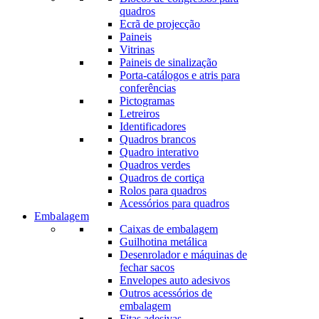
quadros
Ecrã de projecção
Paineis
Vitrinas
Paineis de sinalização
Porta-catálogos e atris para
conferências
Pictogramas
Letreiros
Identificadores
Quadros brancos
Quadro interativo
Quadros verdes
Quadros de cortiça
Rolos para quadros
Acessórios para quadros
Embalagem
Caixas de embalagem
Guilhotina metálica
Desenrolador e máquinas de
fechar sacos
Envelopes auto adesivos
Outros acessórios de
embalagem
Fitas adesivas