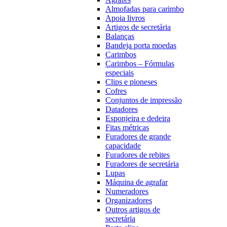
Almofadas para carimbo
Apoia livros
Artigos de secretária
Balanças
Bandeja porta moedas
Carimbos
Carimbos – Fórmulas
especiais
Clips e pioneses
Cofres
Conjuntos de impressão
Datadores
Esponjeira e dedeira
Fitas métricas
Furadores de grande
capacidade
Furadores de rebites
Furadores de secretária
Lupas
Máquina de agrafar
Numeradores
Organizadores
Outros artigos de
secretária