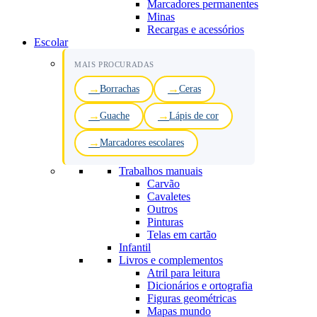
Marcadores permanentes
Minas
Recargas e acessórios
Escolar
MAIS PROCURADAS
Borrachas
Ceras
Guache
Lápis de cor
Marcadores escolares
Trabalhos manuais
Carvão
Cavaletes
Outros
Pinturas
Telas em cartão
Infantil
Livros e complementos
Atril para leitura
Dicionários e ortografia
Figuras geométricas
Mapas mundo