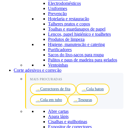
Electrodomésticos
Uniformes
Prevenção
Hotelaria e restauração
Talheres pratos e copos
Toalhas e guardanapos de papel
Lenços, papel higiénico e toalhetes
Produtos de limpeza
Higiene, manutenção e catering
Purificadores
Sacos do lixo-sacos para roupa
Palitos e paus de madeira para gelados
Ventoinhas
Corte adesivos e correção
MAIS PROCURADAS
Correctores de fita
Cola baton
Cola em tubo
Tesouras
Abre cartas
Apara lápis
Cisalhas e guilhotinas
Expositor de correctores