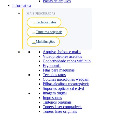
Pastas de arquivo
Informatica
MAIS PROCURADAS
Teclados ratos
Tinteiros originais
Multifunções
Arquivo, bolsas e malas
Videoprojetores acetatos
Conectividade cabos wifi hub
Ergonomia
Fitas para maquinas
Teclados ratos
Colunas microfones webcam
Pilhas alcalinas recarregáveis
Suportes opticos cd e dvd
Imagem digital
Impressoras
Tinteiros originais
Toners laser compatíveis
Toners laser originais