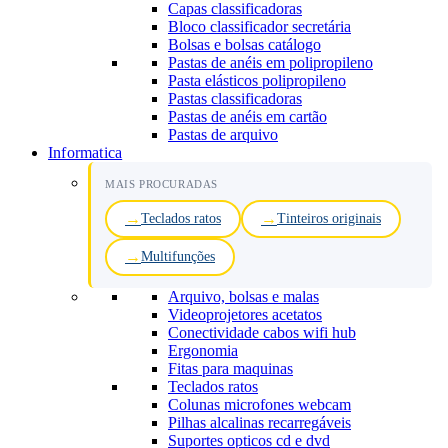
Capas classificadoras
Bloco classificador secretária
Bolsas e bolsas catálogo
Pastas de anéis em polipropileno
Pasta elásticos polipropileno
Pastas classificadoras
Pastas de anéis em cartão
Pastas de arquivo
Informatica
MAIS PROCURADAS
Teclados ratos
Tinteiros originais
Multifunções
Arquivo, bolsas e malas
Videoprojetores acetatos
Conectividade cabos wifi hub
Ergonomia
Fitas para maquinas
Teclados ratos
Colunas microfones webcam
Pilhas alcalinas recarregáveis
Suportes opticos cd e dvd