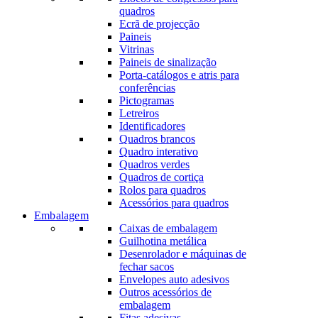
quadros
Ecrã de projecção
Paineis
Vitrinas
Paineis de sinalização
Porta-catálogos e atris para
conferências
Pictogramas
Letreiros
Identificadores
Quadros brancos
Quadro interativo
Quadros verdes
Quadros de cortiça
Rolos para quadros
Acessórios para quadros
Embalagem
Caixas de embalagem
Guilhotina metálica
Desenrolador e máquinas de
fechar sacos
Envelopes auto adesivos
Outros acessórios de
embalagem
Fitas adesivas