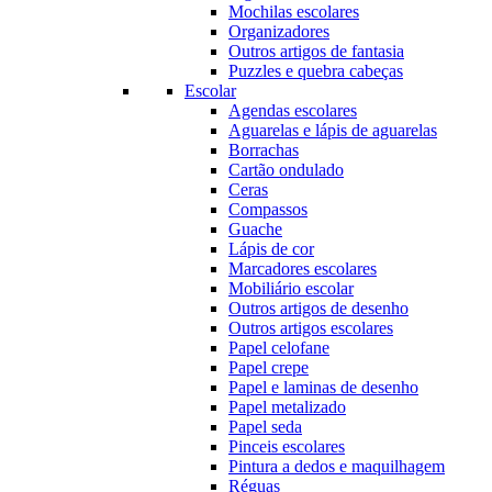
Mochilas escolares
Organizadores
Outros artigos de fantasia
Puzzles e quebra cabeças
Escolar
Agendas escolares
Aguarelas e lápis de aguarelas
Borrachas
Cartão ondulado
Ceras
Compassos
Guache
Lápis de cor
Marcadores escolares
Mobiliário escolar
Outros artigos de desenho
Outros artigos escolares
Papel celofane
Papel crepe
Papel e laminas de desenho
Papel metalizado
Papel seda
Pinceis escolares
Pintura a dedos e maquilhagem
Réguas