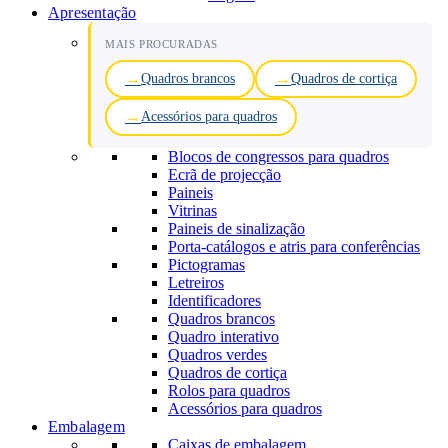
Apresentação
MAIS PROCURADAS
Quadros brancos
Quadros de cortiça
Acessórios para quadros
Blocos de congressos para quadros
Ecrã de projecção
Paineis
Vitrinas
Paineis de sinalização
Porta-catálogos e atris para conferências
Pictogramas
Letreiros
Identificadores
Quadros brancos
Quadro interativo
Quadros verdes
Quadros de cortiça
Rolos para quadros
Acessórios para quadros
Embalagem
Caixas de embalagem