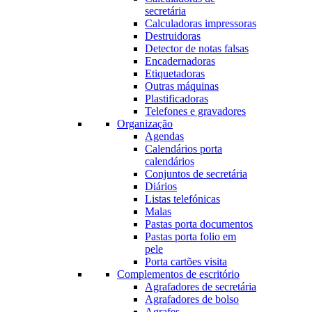
secretária
Calculadoras impressoras
Destruidoras
Detector de notas falsas
Encadernadoras
Etiquetadoras
Outras máquinas
Plastificadoras
Telefones e gravadores
Organização
Agendas
Calendários porta
calendários
Conjuntos de secretária
Diários
Listas telefónicas
Malas
Pastas porta documentos
Pastas porta folio em
pele
Porta cartões visita
Complementos de escritório
Agrafadores de secretária
Agrafadores de bolso
Agrafes