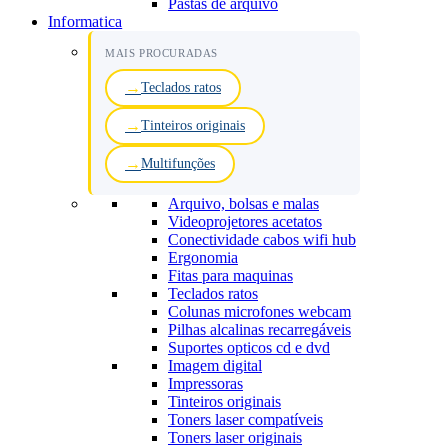
Pastas de arquivo
Informatica
MAIS PROCURADAS
Teclados ratos
Tinteiros originais
Multifunções
Arquivo, bolsas e malas
Videoprojetores acetatos
Conectividade cabos wifi hub
Ergonomia
Fitas para maquinas
Teclados ratos
Colunas microfones webcam
Pilhas alcalinas recarregáveis
Suportes opticos cd e dvd
Imagem digital
Impressoras
Tinteiros originais
Toners laser compatíveis
Toners laser originais