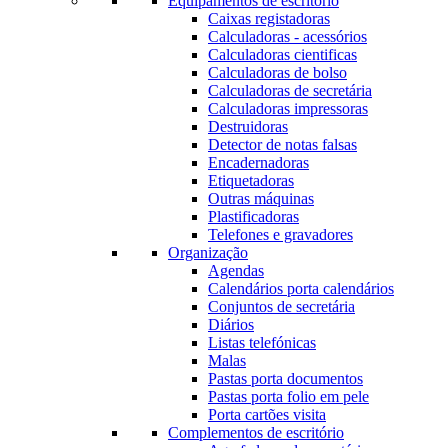
Equipamentos de escritório
Caixas registadoras
Calculadoras - acessórios
Calculadoras cientificas
Calculadoras de bolso
Calculadoras de secretária
Calculadoras impressoras
Destruidoras
Detector de notas falsas
Encadernadoras
Etiquetadoras
Outras máquinas
Plastificadoras
Telefones e gravadores
Organização
Agendas
Calendários porta calendários
Conjuntos de secretária
Diários
Listas telefónicas
Malas
Pastas porta documentos
Pastas porta folio em pele
Porta cartões visita
Complementos de escritório