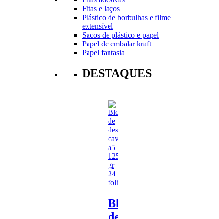
Fitas e laços
Plástico de borbulhas e filme
extensível
Sacos de plástico e papel
Papel de embalar kraft
Papel fantasia
DESTAQUES
Bloco
de