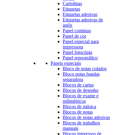
Cartolinas
Etiquetas
Etiquetas adesivas
Etiquetas adesivas de
anéis
Papel continuo
Papel de cor
Papel especial para
impressora
Papel fotocópia
Papel reprográfico
Papeis especiais
Bloco de notas colados
Bloco notas bandas
separadora
Blocos de cartas
Blocos de desenho
Blocos de exame e
milimétricos
Blocos de música
Blocos de notas
Blocos de notas adesivas
Blocos de trabalhos
manuais
Blocos impressos de