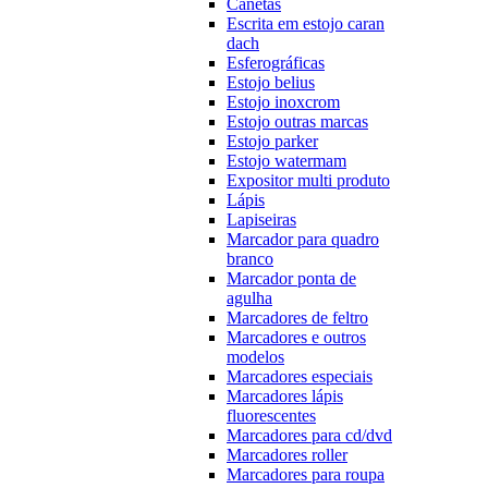
Canetas
Escrita em estojo caran
dach
Esferográficas
Estojo belius
Estojo inoxcrom
Estojo outras marcas
Estojo parker
Estojo watermam
Expositor multi produto
Lápis
Lapiseiras
Marcador para quadro
branco
Marcador ponta de
agulha
Marcadores de feltro
Marcadores e outros
modelos
Marcadores especiais
Marcadores lápis
fluorescentes
Marcadores para cd/dvd
Marcadores roller
Marcadores para roupa