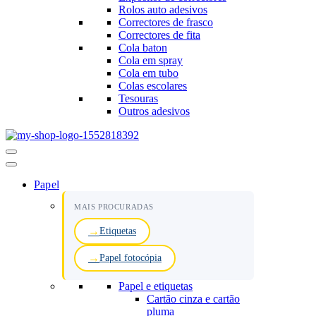
Rolos auto adesivos
Correctores de frasco
Correctores de fita
Cola baton
Cola em spray
Cola em tubo
Colas escolares
Tesouras
Outros adesivos
Menu
de
navegação
Papel
MAIS PROCURADAS
Etiquetas
Papel fotocópia
Papel e etiquetas
Cartão cinza e cartão
pluma