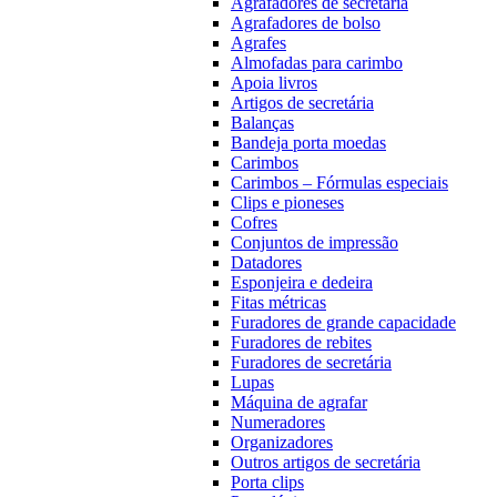
Agrafadores de secretária
Agrafadores de bolso
Agrafes
Almofadas para carimbo
Apoia livros
Artigos de secretária
Balanças
Bandeja porta moedas
Carimbos
Carimbos – Fórmulas especiais
Clips e pioneses
Cofres
Conjuntos de impressão
Datadores
Esponjeira e dedeira
Fitas métricas
Furadores de grande capacidade
Furadores de rebites
Furadores de secretária
Lupas
Máquina de agrafar
Numeradores
Organizadores
Outros artigos de secretária
Porta clips