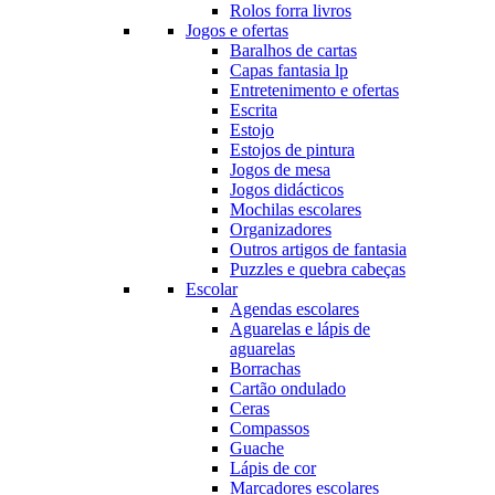
Rolos forra livros
Jogos e ofertas
Baralhos de cartas
Capas fantasia lp
Entretenimento e ofertas
Escrita
Estojo
Estojos de pintura
Jogos de mesa
Jogos didácticos
Mochilas escolares
Organizadores
Outros artigos de fantasia
Puzzles e quebra cabeças
Escolar
Agendas escolares
Aguarelas e lápis de
aguarelas
Borrachas
Cartão ondulado
Ceras
Compassos
Guache
Lápis de cor
Marcadores escolares