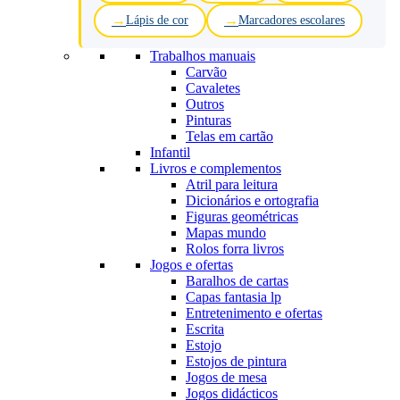
Lápis de cor
Marcadores escolares
Trabalhos manuais
Carvão
Cavaletes
Outros
Pinturas
Telas em cartão
Infantil
Livros e complementos
Atril para leitura
Dicionários e ortografia
Figuras geométricas
Mapas mundo
Rolos forra livros
Jogos e ofertas
Baralhos de cartas
Capas fantasia lp
Entretenimento e ofertas
Escrita
Estojo
Estojos de pintura
Jogos de mesa
Jogos didácticos