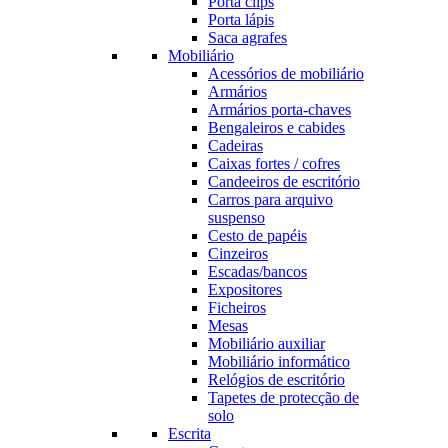
Porta clips
Porta lápis
Saca agrafes
Mobiliário
Acessórios de mobiliário
Armários
Armários porta-chaves
Bengaleiros e cabides
Cadeiras
Caixas fortes / cofres
Candeeiros de escritório
Carros para arquivo
suspenso
Cesto de papéis
Cinzeiros
Escadas/bancos
Expositores
Ficheiros
Mesas
Mobiliário auxiliar
Mobiliário informático
Relógios de escritório
Tapetes de protecção de
solo
Escrita