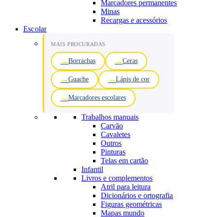
Marcadores permanentes
Minas
Recargas e acessórios
Escolar
MAIS PROCURADAS
Borrachas
Ceras
Guache
Lápis de cor
Marcadores escolares
Trabalhos manuais
Carvão
Cavaletes
Outros
Pinturas
Telas em cartão
Infantil
Livros e complementos
Atril para leitura
Dicionários e ortografia
Figuras geométricas
Mapas mundo