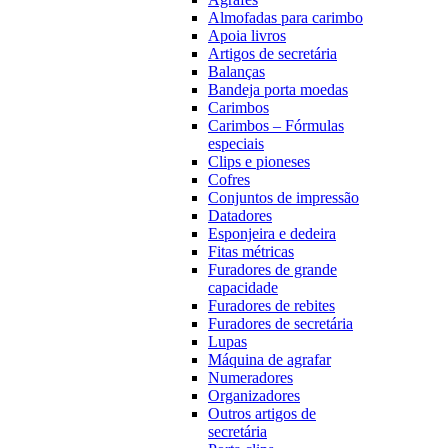
Almofadas para carimbo
Apoia livros
Artigos de secretária
Balanças
Bandeja porta moedas
Carimbos
Carimbos – Fórmulas
especiais
Clips e pioneses
Cofres
Conjuntos de impressão
Datadores
Esponjeira e dedeira
Fitas métricas
Furadores de grande
capacidade
Furadores de rebites
Furadores de secretária
Lupas
Máquina de agrafar
Numeradores
Organizadores
Outros artigos de
secretária