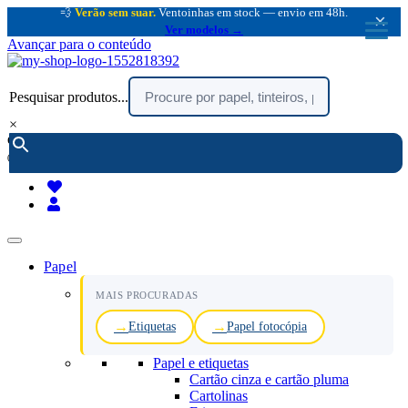
💨
Verão sem suar.
Ventoinhas em stock — envio em 48h.
×
Ver modelos →
Avançar para o conteúdo
Pesquisar produtos...
×
encomendar por telefone :
216 003 523
(chamada rede fixa nacional)
Papel
MAIS PROCURADAS
Etiquetas
Papel fotocópia
Papel e etiquetas
Cartão cinza e cartão pluma
Cartolinas