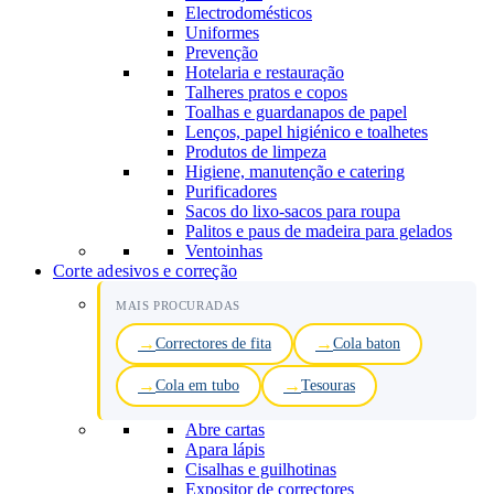
Electrodomésticos
Uniformes
Prevenção
Hotelaria e restauração
Talheres pratos e copos
Toalhas e guardanapos de papel
Lenços, papel higiénico e toalhetes
Produtos de limpeza
Higiene, manutenção e catering
Purificadores
Sacos do lixo-sacos para roupa
Palitos e paus de madeira para gelados
Ventoinhas
Corte adesivos e correção
MAIS PROCURADAS
Correctores de fita
Cola baton
Cola em tubo
Tesouras
Abre cartas
Apara lápis
Cisalhas e guilhotinas
Expositor de correctores