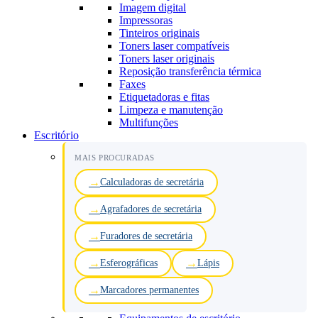
Imagem digital
Impressoras
Tinteiros originais
Toners laser compatíveis
Toners laser originais
Reposição transferência térmica
Faxes
Etiquetadoras e fitas
Limpeza e manutenção
Multifunções
Escritório
MAIS PROCURADAS
Calculadoras de secretária
Agrafadores de secretária
Furadores de secretária
Esferográficas
Lápis
Marcadores permanentes