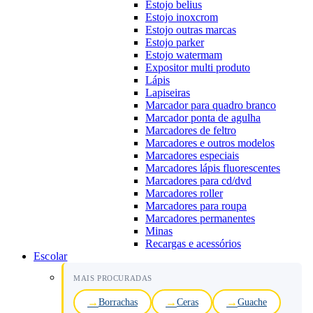
Estojo belius
Estojo inoxcrom
Estojo outras marcas
Estojo parker
Estojo watermam
Expositor multi produto
Lápis
Lapiseiras
Marcador para quadro branco
Marcador ponta de agulha
Marcadores de feltro
Marcadores e outros modelos
Marcadores especiais
Marcadores lápis fluorescentes
Marcadores para cd/dvd
Marcadores roller
Marcadores para roupa
Marcadores permanentes
Minas
Recargas e acessórios
Escolar
MAIS PROCURADAS
Borrachas
Ceras
Guache