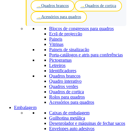
Quadros brancos
Quadros de cortiça
Acessórios para quadros
Blocos de congressos para quadros
Ecrã de projecção
Paineis
Vitrinas
Paineis de sinalização
Porta-catálogos e atris para conferências
Pictogramas
Letreiros
Identificadores
Quadros brancos
Quadro interativo
Quadros verdes
Quadros de cortiça
Rolos para quadros
Acessórios para quadros
Embalagem
Caixas de embalagem
Guilhotina metálica
Desenrolador e máquinas de fechar sacos
Envelopes auto adesivos