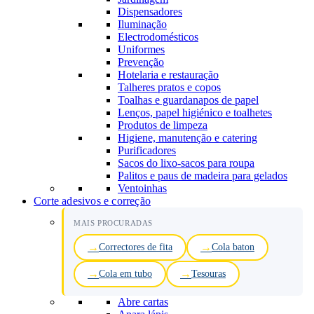
Dispensadores
Iluminação
Electrodomésticos
Uniformes
Prevenção
Hotelaria e restauração
Talheres pratos e copos
Toalhas e guardanapos de papel
Lenços, papel higiénico e toalhetes
Produtos de limpeza
Higiene, manutenção e catering
Purificadores
Sacos do lixo-sacos para roupa
Palitos e paus de madeira para gelados
Ventoinhas
Corte adesivos e correção
MAIS PROCURADAS
Correctores de fita
Cola baton
Cola em tubo
Tesouras
Abre cartas