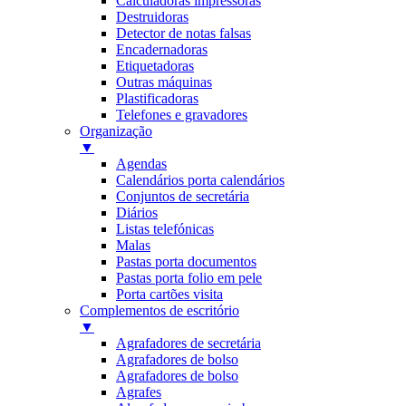
Calculadoras impressoras
Destruidoras
Detector de notas falsas
Encadernadoras
Etiquetadoras
Outras máquinas
Plastificadoras
Telefones e gravadores
Organização
▼
Agendas
Calendários porta calendários
Conjuntos de secretária
Diários
Listas telefónicas
Malas
Pastas porta documentos
Pastas porta folio em pele
Porta cartões visita
Complementos de escritório
▼
Agrafadores de secretária
Agrafadores de bolso
Agrafadores de bolso
Agrafes