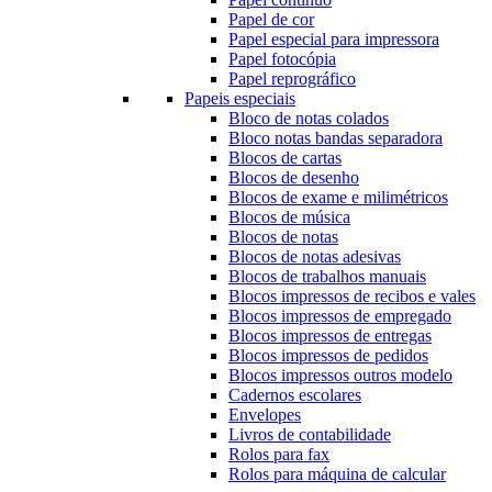
Papel de cor
Papel especial para impressora
Papel fotocópia
Papel reprográfico
Papeis especiais
Bloco de notas colados
Bloco notas bandas separadora
Blocos de cartas
Blocos de desenho
Blocos de exame e milimétricos
Blocos de música
Blocos de notas
Blocos de notas adesivas
Blocos de trabalhos manuais
Blocos impressos de recibos e vales
Blocos impressos de empregado
Blocos impressos de entregas
Blocos impressos de pedidos
Blocos impressos outros modelo
Cadernos escolares
Envelopes
Livros de contabilidade
Rolos para fax
Rolos para máquina de calcular