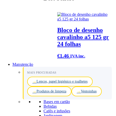
Bloco de desenho
cavalinho a5 125 gr
24 folhas
€
1.46
IVA inc.
Manutenção
MAIS PROCURADAS
Lenços, papel higiénico e toalhetes
Produtos de limpeza
Ventoinhas
Bases em cartão
Bebidas
Cafés e infusões
Jardinagem