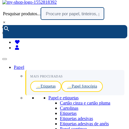
Pesquisar produtos...
×
encomendar por telefone :
216 003 523
(chamada rede fixa nacional)
Papel
MAIS PROCURADAS
Etiquetas
Papel fotocópia
Papel e etiquetas
Cartão cinza e cartão pluma
Cartolinas
Etiquetas
Etiquetas adesivas
Etiquetas adesivas de anéis
Papel continuo