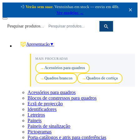
💨
Verão sem suar.
Ventoinhas em stock — envio em 48h.
×
Ver modelos →
Pesquisar produtos...
Apresentação
▼
MAIS PROCURADAS
Acessórios para quadros
Quadros brancos
Quadros de cortiça
Acessórios para quadros
Blocos de congressos para quadros
Ecrã de projecção
Identificadores
Letreiros
Paineis
Paineis de sinalização
Pictogramas
Porta-catálogos e atris para conferências