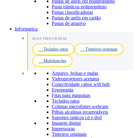
Pastas de anéis em polipropileno
Pasta elásticos polipropileno
Pastas classificadoras
Pastas de anéis em cartão
Pastas de arquivo
Informatica
MAIS PROCURADAS
Teclados ratos
Tinteiros originais
Multifunções
Arquivo, bolsas e malas
Videoprojetores acetatos
Conectividade cabos wifi hub
Ergonomia
Fitas para maquinas
Teclados ratos
Colunas microfones webcam
Pilhas alcalinas recarregáveis
Suportes opticos cd e dvd
Imagem digital
Impressoras
Tinteiros originais