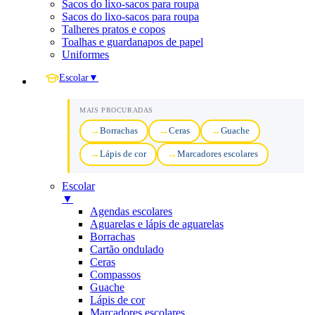
Sacos do lixo-sacos para roupa
Sacos do lixo-sacos para roupa
Talheres pratos e copos
Toalhas e guardanapos de papel
Uniformes
Escolar
▼
MAIS PROCURADAS
Borrachas
Ceras
Guache
Lápis de cor
Marcadores escolares
Escolar
▼
Agendas escolares
Aguarelas e lápis de aguarelas
Borrachas
Cartão ondulado
Ceras
Compassos
Guache
Lápis de cor
Marcadores escolares