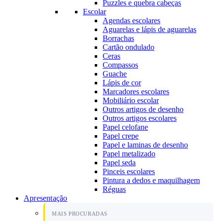
Puzzles e quebra cabeças
Escolar
Agendas escolares
Aguarelas e lápis de aguarelas
Borrachas
Cartão ondulado
Ceras
Compassos
Guache
Lápis de cor
Marcadores escolares
Mobiliário escolar
Outros artigos de desenho
Outros artigos escolares
Papel celofane
Papel crepe
Papel e laminas de desenho
Papel metalizado
Papel seda
Pinceis escolares
Pintura a dedos e maquilhagem
Réguas
Apresentação
MAIS PROCURADAS