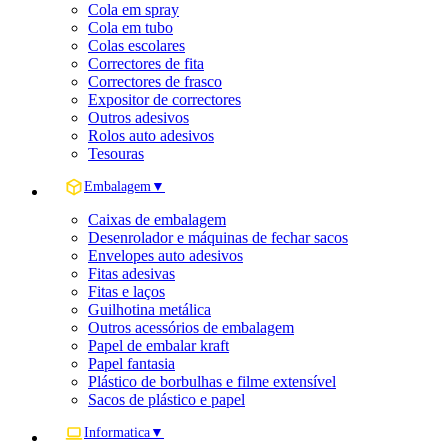
Cola em spray
Cola em tubo
Colas escolares
Correctores de fita
Correctores de frasco
Expositor de correctores
Outros adesivos
Rolos auto adesivos
Tesouras
Embalagem
▼
Caixas de embalagem
Desenrolador e máquinas de fechar sacos
Envelopes auto adesivos
Fitas adesivas
Fitas e laços
Guilhotina metálica
Outros acessórios de embalagem
Papel de embalar kraft
Papel fantasia
Plástico de borbulhas e filme extensível
Sacos de plástico e papel
Informatica
▼