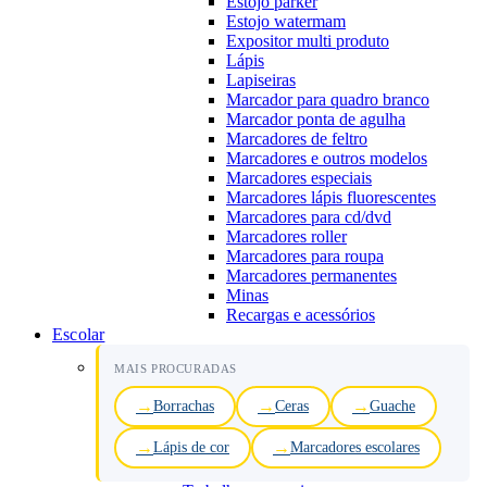
Estojo parker
Estojo watermam
Expositor multi produto
Lápis
Lapiseiras
Marcador para quadro branco
Marcador ponta de agulha
Marcadores de feltro
Marcadores e outros modelos
Marcadores especiais
Marcadores lápis fluorescentes
Marcadores para cd/dvd
Marcadores roller
Marcadores para roupa
Marcadores permanentes
Minas
Recargas e acessórios
Escolar
MAIS PROCURADAS
Borrachas
Ceras
Guache
Lápis de cor
Marcadores escolares