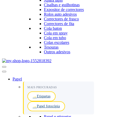
Apara lápis
Cisalhas e guilhotinas
Expositor de correctores
Rolos auto adesivos
Correctores de frasco
Correctores de fita
Cola baton
Cola em spray
Cola em tubo
Colas escolares
Tesouras
Outros adesivos
Menu
de
navegação
Papel
MAIS PROCURADAS
Etiquetas
Papel fotocópia
Papel e etiquetas