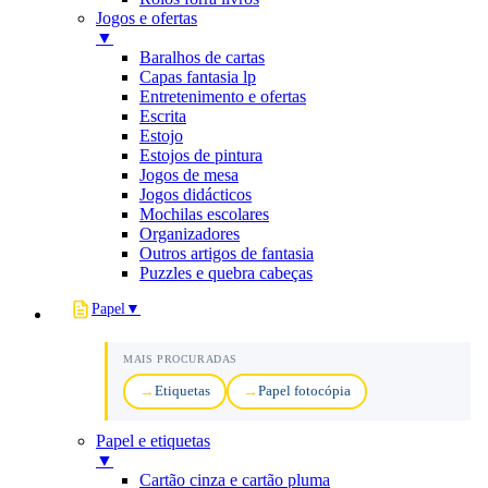
Jogos e ofertas
▼
Baralhos de cartas
Capas fantasia lp
Entretenimento e ofertas
Escrita
Estojo
Estojos de pintura
Jogos de mesa
Jogos didácticos
Mochilas escolares
Organizadores
Outros artigos de fantasia
Puzzles e quebra cabeças
Papel
▼
MAIS PROCURADAS
Etiquetas
Papel fotocópia
Papel e etiquetas
▼
Cartão cinza e cartão pluma