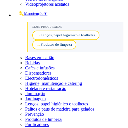
Videoprojetores acetatos
Manutenção
▼
MAIS PROCURADAS
Lenços, papel higiénico e toalhetes
Produtos de limpeza
Bases em cartão
Bebidas
Cafés e infusões
Dispensadores
Electrodomésticos
Higiene, manutenção e catering
Hotelaria e restauração
Iluminação
Jardinagem
Lenços, papel higiénico e toalhetes
Palitos e paus de madeira para gelados
Prevenção
Produtos de limpeza
Purificadores