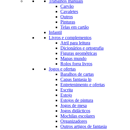
Trabalhos manuais
Carvão
Cavaletes
Outros
Pinturas
Telas em cartão
Infantil
Livros e complementos
Atril para leitura
Dicionários e ortografia
Figuras geométricas
Mapas mundo
Rolos forra livros
Jogos e ofertas
Baralhos de cartas
Capas fantasia lp
Entretenimento e ofertas
Escrita
Estojo
Estojos de pintura
Jogos de mesa
Jogos didácticos
Mochilas escolares
Organizadores
Outros artigos de fantasia