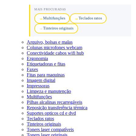
MAIS PROCURADAS
Multifunções
Teclados ratos
Tinteiros originais
Arquivo, bolsas e malas
Colunas microfones webcam
Conectividade cabos wifi hub
Ergonomia
Etiquetadoras e fitas
Faxes
Fitas para maquinas
Imagem digital
Impressoras
Limpeza e manutenção
Multifunções
Pilhas alcalinas recarregáveis
Reposição transferência térmica
Suportes opticos cd e dvd
Teclados ratos
Tinteiros originais
Toners laser compatíveis
Toners laser originais