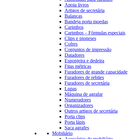
Apoia livros
Artigos de secretária
Balanças
Bandeja porta moedas
Carimbos
Carimbos – Fórmulas especiais
Clips e pioneses
Cofres
Conjuntos de impressão
Datadores
Esponjeira e dedeira
Fitas métricas
Furadores de grande capacidade
Furadores de rebites
Furadores de secretária
Lupas
Máquina de agrafar
Numeradores
Organizadores
Outros artigos de secretária
Porta clips
Porta lápis
Saca agrafes
Mobiliário
Acessórios de mobiliário