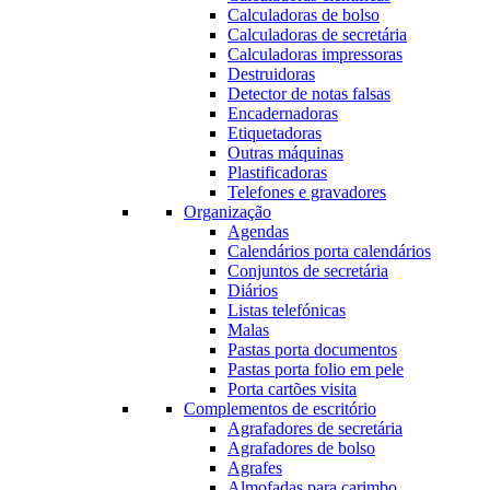
Calculadoras de bolso
Calculadoras de secretária
Calculadoras impressoras
Destruidoras
Detector de notas falsas
Encadernadoras
Etiquetadoras
Outras máquinas
Plastificadoras
Telefones e gravadores
Organização
Agendas
Calendários porta calendários
Conjuntos de secretária
Diários
Listas telefónicas
Malas
Pastas porta documentos
Pastas porta folio em pele
Porta cartões visita
Complementos de escritório
Agrafadores de secretária
Agrafadores de bolso
Agrafes
Almofadas para carimbo