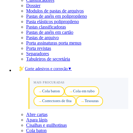
Classificadores
Dossier
Modulos de pastas de arquivos
Pastas de anéis em polipropileno
Pasta elásticos polipropileno
Pastas classificadoras
Pastas de anéis em cartão
Pastas de arquivo
Porta assinaturas porta menus
Porta revistas
Separadores
Tabuleiros de secretária
Corte adesivos e correção
▼
MAIS PROCURADAS
Cola baton
Cola em tubo
Correctores de fita
Tesouras
Abre cartas
Apara lápis
Cisalhas e guilhotinas
Cola baton