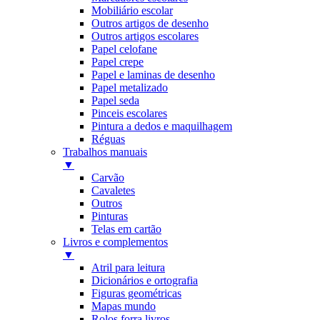
Mobiliário escolar
Outros artigos de desenho
Outros artigos escolares
Papel celofane
Papel crepe
Papel e laminas de desenho
Papel metalizado
Papel seda
Pinceis escolares
Pintura a dedos e maquilhagem
Réguas
Trabalhos manuais
▼
Carvão
Cavaletes
Outros
Pinturas
Telas em cartão
Livros e complementos
▼
Atril para leitura
Dicionários e ortografia
Figuras geométricas
Mapas mundo
Rolos forra livros