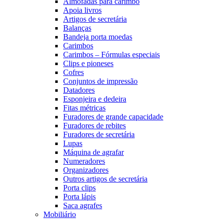
Almofadas para carimbo
Apoia livros
Artigos de secretária
Balanças
Bandeja porta moedas
Carimbos
Carimbos – Fórmulas especiais
Clips e pioneses
Cofres
Conjuntos de impressão
Datadores
Esponjeira e dedeira
Fitas métricas
Furadores de grande capacidade
Furadores de rebites
Furadores de secretária
Lupas
Máquina de agrafar
Numeradores
Organizadores
Outros artigos de secretária
Porta clips
Porta lápis
Saca agrafes
Mobiliário