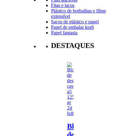
Fitas e laços
Plástico de borbulhas e filme
extensível
Sacos de plástico e papel
Papel de embalar kraft
Papel fantasia
DESTAQUES
Bloco
de