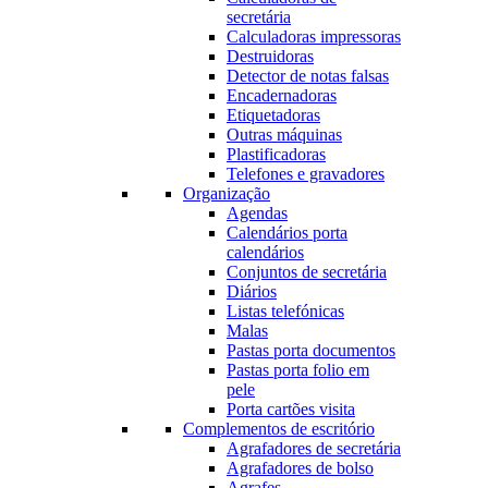
secretária
Calculadoras impressoras
Destruidoras
Detector de notas falsas
Encadernadoras
Etiquetadoras
Outras máquinas
Plastificadoras
Telefones e gravadores
Organização
Agendas
Calendários porta
calendários
Conjuntos de secretária
Diários
Listas telefónicas
Malas
Pastas porta documentos
Pastas porta folio em
pele
Porta cartões visita
Complementos de escritório
Agrafadores de secretária
Agrafadores de bolso
Agrafes