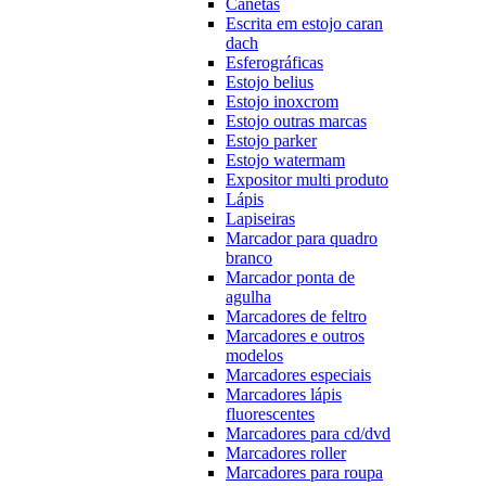
Canetas
Escrita em estojo caran
dach
Esferográficas
Estojo belius
Estojo inoxcrom
Estojo outras marcas
Estojo parker
Estojo watermam
Expositor multi produto
Lápis
Lapiseiras
Marcador para quadro
branco
Marcador ponta de
agulha
Marcadores de feltro
Marcadores e outros
modelos
Marcadores especiais
Marcadores lápis
fluorescentes
Marcadores para cd/dvd
Marcadores roller
Marcadores para roupa