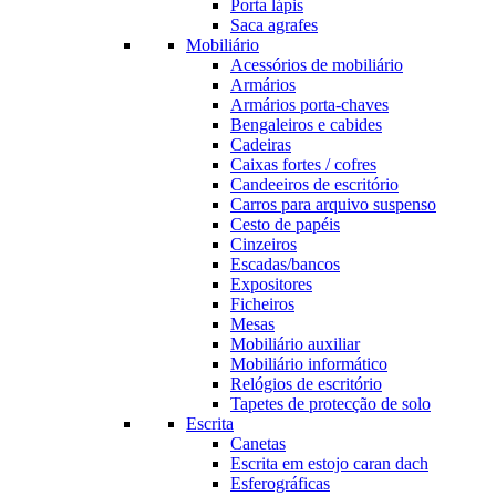
Porta lápis
Saca agrafes
Mobiliário
Acessórios de mobiliário
Armários
Armários porta-chaves
Bengaleiros e cabides
Cadeiras
Caixas fortes / cofres
Candeeiros de escritório
Carros para arquivo suspenso
Cesto de papéis
Cinzeiros
Escadas/bancos
Expositores
Ficheiros
Mesas
Mobiliário auxiliar
Mobiliário informático
Relógios de escritório
Tapetes de protecção de solo
Escrita
Canetas
Escrita em estojo caran dach
Esferográficas