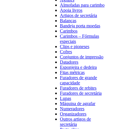
Almofadas para carimbo
Apoia livros
Artigos de secretária
Balanças
Bandeja porta moedas
Carimbos
Carimbos – Fórmulas
especiais
Clips e pioneses
Cofres
Conjuntos de impressão
Datadores
Esponjeira e dedeira
Fitas métricas
Furadores de grande
capacidade
Furadores de rebites
Furadores de secretária
Lupas
Máquina de agrafar
Numeradores
Organizadores
Outros artigos de
secretária