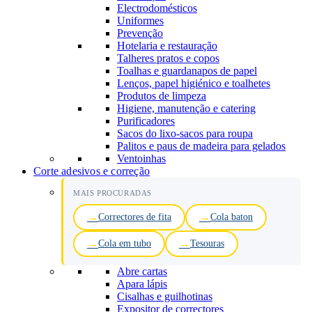
Electrodomésticos
Uniformes
Prevenção
Hotelaria e restauração
Talheres pratos e copos
Toalhas e guardanapos de papel
Lenços, papel higiénico e toalhetes
Produtos de limpeza
Higiene, manutenção e catering
Purificadores
Sacos do lixo-sacos para roupa
Palitos e paus de madeira para gelados
Ventoinhas
Corte adesivos e correção
MAIS PROCURADAS
Correctores de fita
Cola baton
Cola em tubo
Tesouras
Abre cartas
Apara lápis
Cisalhas e guilhotinas
Expositor de correctores