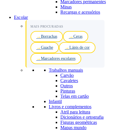
Marcadores permanentes
Minas
Recargas e acessórios
Escolar
MAIS PROCURADAS
Borrachas
Ceras
Guache
Lápis de cor
Marcadores escolares
Trabalhos manuais
Carvão
Cavaletes
Outros
Pinturas
Telas em cartão
Infantil
Livros e complementos
Atril para leitura
Dicionários e ortografia
Figuras geométricas
Mapas mundo