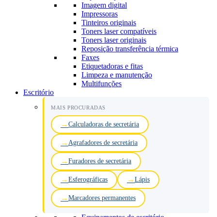
Imagem digital
Impressoras
Tinteiros originais
Toners laser compatíveis
Toners laser originais
Reposição transferência térmica
Faxes
Etiquetadoras e fitas
Limpeza e manutenção
Multifunções
Escritório
MAIS PROCURADAS
Calculadoras de secretária
Agrafadores de secretária
Furadores de secretária
Esferográficas
Lápis
Marcadores permanentes