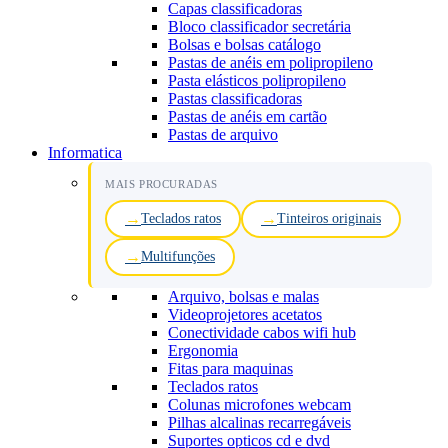
Capas classificadoras
Bloco classificador secretária
Bolsas e bolsas catálogo
Pastas de anéis em polipropileno
Pasta elásticos polipropileno
Pastas classificadoras
Pastas de anéis em cartão
Pastas de arquivo
Informatica
MAIS PROCURADAS
Teclados ratos
Tinteiros originais
Multifunções
Arquivo, bolsas e malas
Videoprojetores acetatos
Conectividade cabos wifi hub
Ergonomia
Fitas para maquinas
Teclados ratos
Colunas microfones webcam
Pilhas alcalinas recarregáveis
Suportes opticos cd e dvd