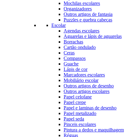
Mochilas escolares
Organizadores
Outros artigos de fantasia
Puzzles e quebra cabeças
Escolar
Agendas escolares
Aguarelas e lápis de aguarelas
Borrachas
Cartão ondulado
Ceras
Compassos
Guache
Lápis de cor
Marcadores escolares
Mobiliário escolar
Outros artigos de desenho
Outros artigos escolares
Papel celofane
Papel crepe
Papel e laminas de desenho
Papel metalizado
Papel seda
Pinceis escolares
Pintura a dedos e maquilhagem
Réguas