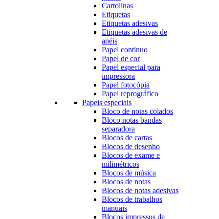
Cartolinas
Etiquetas
Etiquetas adesivas
Etiquetas adesivas de
anéis
Papel continuo
Papel de cor
Papel especial para
impressora
Papel fotocópia
Papel reprográfico
Papeis especiais
Bloco de notas colados
Bloco notas bandas
separadora
Blocos de cartas
Blocos de desenho
Blocos de exame e
milimétricos
Blocos de música
Blocos de notas
Blocos de notas adesivas
Blocos de trabalhos
manuais
Blocos impressos de