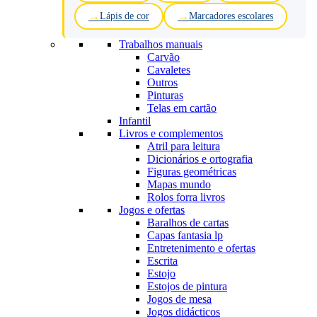
Lápis de cor
Marcadores escolares
Trabalhos manuais
Carvão
Cavaletes
Outros
Pinturas
Telas em cartão
Infantil
Livros e complementos
Atril para leitura
Dicionários e ortografia
Figuras geométricas
Mapas mundo
Rolos forra livros
Jogos e ofertas
Baralhos de cartas
Capas fantasia lp
Entretenimento e ofertas
Escrita
Estojo
Estojos de pintura
Jogos de mesa
Jogos didácticos