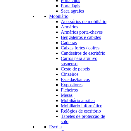
Porta clips
Porta lápis
Saca agrafes
Mobiliário
Acessórios de mobiliário
Armários
Armários porta-chaves
Bengaleiros e cabides
Cadeiras
Caixas fortes / cofres
Candeeiros de escritório
Carros para arquivo
suspenso
Cesto de papéis
Cinzeiros
Escadas/bancos
Expositores
Ficheiros
Mesas
Mobiliário auxiliar
Mobiliário informático
Relógios de escritório
Tapetes de protecção de
solo
Escrita