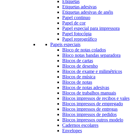
Etiquetas
Etiquetas adesivas
Etiquetas adesivas de anéis
Papel continuo
Papel de cor
Papel especial para impressora
Papel fotocópia
Papel reprográfico
Papeis especiais
Bloco de notas colados
Bloco notas bandas separadora
Blocos de cartas
Blocos de desenho
Blocos de exame e milimétricos
Blocos de música
Blocos de notas
Blocos de notas adesivas
Blocos de trabalhos manuais
Blocos impressos de recibos e vales
Blocos impressos de empregado
Blocos impressos de entregas
Blocos impressos de pedidos
Blocos impressos outros modelo
Cadernos escolares
Envelopes