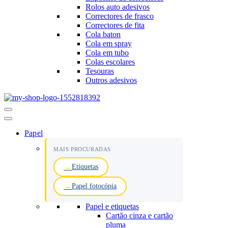
Rolos auto adesivos
Correctores de frasco
Correctores de fita
Cola baton
Cola em spray
Cola em tubo
Colas escolares
Tesouras
Outros adesivos
Menu
de
navegação
Papel
MAIS PROCURADAS
Etiquetas
Papel fotocópia
Papel e etiquetas
Cartão cinza e cartão
pluma