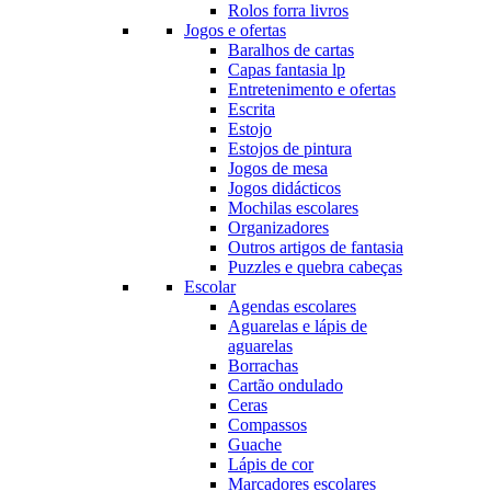
Rolos forra livros
Jogos e ofertas
Baralhos de cartas
Capas fantasia lp
Entretenimento e ofertas
Escrita
Estojo
Estojos de pintura
Jogos de mesa
Jogos didácticos
Mochilas escolares
Organizadores
Outros artigos de fantasia
Puzzles e quebra cabeças
Escolar
Agendas escolares
Aguarelas e lápis de
aguarelas
Borrachas
Cartão ondulado
Ceras
Compassos
Guache
Lápis de cor
Marcadores escolares