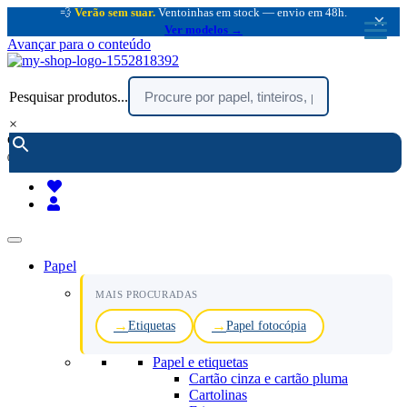
💨
Verão sem suar.
Ventoinhas em stock — envio em 48h.
×
Ver modelos →
Avançar para o conteúdo
Pesquisar produtos...
×
encomendar por telefone :
216 003 523
(chamada rede fixa nacional)
Papel
MAIS PROCURADAS
Etiquetas
Papel fotocópia
Papel e etiquetas
Cartão cinza e cartão pluma
Cartolinas