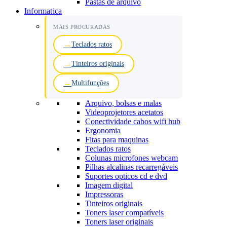
Pastas de arquivo
Informatica
MAIS PROCURADAS
Teclados ratos
Tinteiros originais
Multifunções
Arquivo, bolsas e malas
Videoprojetores acetatos
Conectividade cabos wifi hub
Ergonomia
Fitas para maquinas
Teclados ratos
Colunas microfones webcam
Pilhas alcalinas recarregáveis
Suportes opticos cd e dvd
Imagem digital
Impressoras
Tinteiros originais
Toners laser compatíveis
Toners laser originais