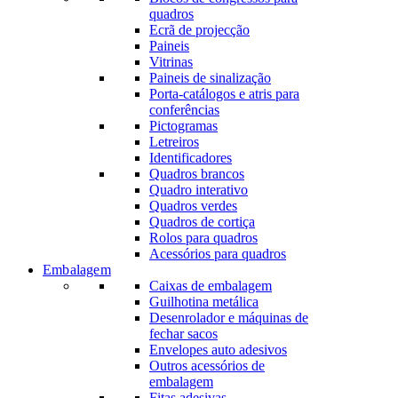
quadros
Ecrã de projecção
Paineis
Vitrinas
Paineis de sinalização
Porta-catálogos e atris para
conferências
Pictogramas
Letreiros
Identificadores
Quadros brancos
Quadro interativo
Quadros verdes
Quadros de cortiça
Rolos para quadros
Acessórios para quadros
Embalagem
Caixas de embalagem
Guilhotina metálica
Desenrolador e máquinas de
fechar sacos
Envelopes auto adesivos
Outros acessórios de
embalagem
Fitas adesivas