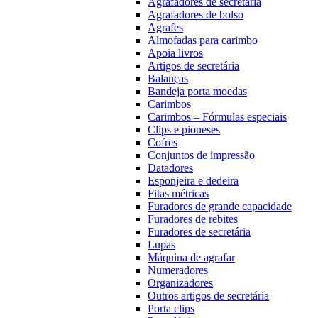
Agrafadores de secretária
Agrafadores de bolso
Agrafes
Almofadas para carimbo
Apoia livros
Artigos de secretária
Balanças
Bandeja porta moedas
Carimbos
Carimbos – Fórmulas especiais
Clips e pioneses
Cofres
Conjuntos de impressão
Datadores
Esponjeira e dedeira
Fitas métricas
Furadores de grande capacidade
Furadores de rebites
Furadores de secretária
Lupas
Máquina de agrafar
Numeradores
Organizadores
Outros artigos de secretária
Porta clips