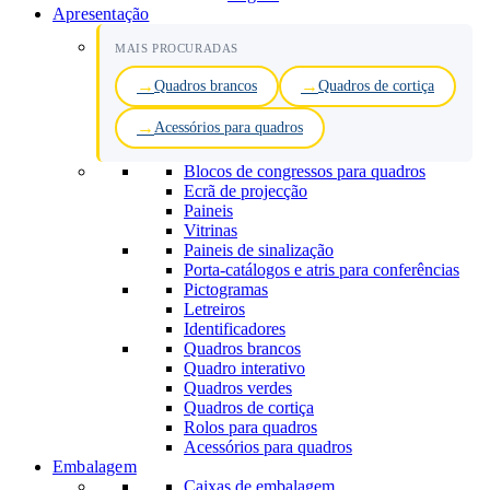
Apresentação
MAIS PROCURADAS
Quadros brancos
Quadros de cortiça
Acessórios para quadros
Blocos de congressos para quadros
Ecrã de projecção
Paineis
Vitrinas
Paineis de sinalização
Porta-catálogos e atris para conferências
Pictogramas
Letreiros
Identificadores
Quadros brancos
Quadro interativo
Quadros verdes
Quadros de cortiça
Rolos para quadros
Acessórios para quadros
Embalagem
Caixas de embalagem