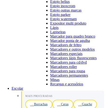
Estojo belius
Estojo inoxcrom
Estojo outras marcas
Estojo parker
Estojo watermam
Expositor multi produto
Lápis
Lapiseiras
Marcador para quadro branco
Marcador ponta de agulha
Marcadores de feltro
Marcadores e outros modelos
Marcadores especiais
Marcadores lápis fluorescentes
Marcadores para cd/dvd
Marcadores roller
Marcadores para roupa
Marcadores permanentes
Minas
Recargas e acessórios
Escolar
MAIS PROCURADAS
Borrachas
Ceras
Guache