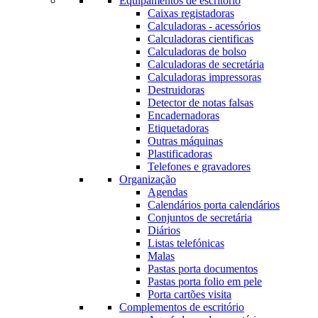
Equipamentos de escritório
Caixas registadoras
Calculadoras - acessórios
Calculadoras cientificas
Calculadoras de bolso
Calculadoras de secretária
Calculadoras impressoras
Destruidoras
Detector de notas falsas
Encadernadoras
Etiquetadoras
Outras máquinas
Plastificadoras
Telefones e gravadores
Organização
Agendas
Calendários porta calendários
Conjuntos de secretária
Diários
Listas telefónicas
Malas
Pastas porta documentos
Pastas porta folio em pele
Porta cartões visita
Complementos de escritório