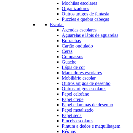
Mochilas escolares
Organizadores
Outros artigos de fantasia
Puzzles e quebra cabeças
Escolar
Agendas escolares
Aguarelas e lápis de aguarelas
Borrachas
Cartão ondulado
Ceras
Compassos
Guache
Lápis de cor
Marcadores escolares
Mobiliário escolar
Outros artigos de desenho
Outros artigos escolares
Papel celofane
Papel crepe
Papel e laminas de desenho
Papel metalizado
Papel seda
Pinceis escolares
Pintura a dedos e maquilhagem
Réguas