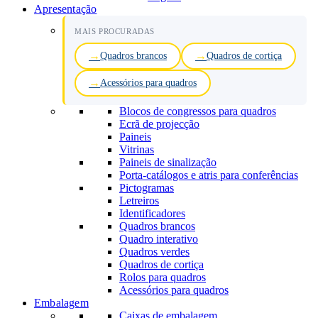
Apresentação
MAIS PROCURADAS
Quadros brancos
Quadros de cortiça
Acessórios para quadros
Blocos de congressos para quadros
Ecrã de projecção
Paineis
Vitrinas
Paineis de sinalização
Porta-catálogos e atris para conferências
Pictogramas
Letreiros
Identificadores
Quadros brancos
Quadro interativo
Quadros verdes
Quadros de cortiça
Rolos para quadros
Acessórios para quadros
Embalagem
Caixas de embalagem