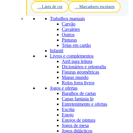
Lápis de cor
Marcadores escolares
Trabalhos manuais
Carvão
Cavaletes
Outros
Pinturas
Telas em cartão
Infantil
Livros e complementos
Atril para leitura
Dicionários e ortografia
Figuras geométricas
Mapas mundo
Rolos forra livros
Jogos e ofertas
Baralhos de cartas
Capas fantasia lp
Entretenimento e ofertas
Escrita
Estojo
Estojos de pintura
Jogos de mesa
Jogos didácticos