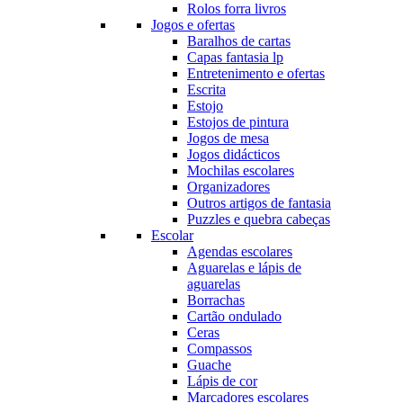
Rolos forra livros
Jogos e ofertas
Baralhos de cartas
Capas fantasia lp
Entretenimento e ofertas
Escrita
Estojo
Estojos de pintura
Jogos de mesa
Jogos didácticos
Mochilas escolares
Organizadores
Outros artigos de fantasia
Puzzles e quebra cabeças
Escolar
Agendas escolares
Aguarelas e lápis de
aguarelas
Borrachas
Cartão ondulado
Ceras
Compassos
Guache
Lápis de cor
Marcadores escolares