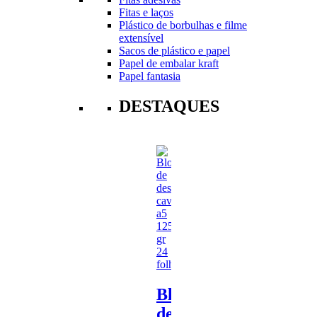
Fitas e laços
Plástico de borbulhas e filme
extensível
Sacos de plástico e papel
Papel de embalar kraft
Papel fantasia
DESTAQUES
Bloco
de