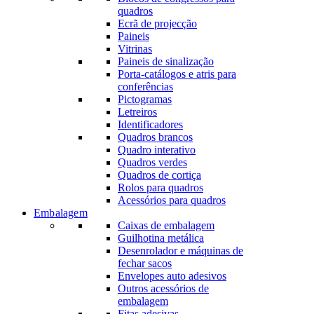
quadros
Ecrã de projecção
Paineis
Vitrinas
Paineis de sinalização
Porta-catálogos e atris para
conferências
Pictogramas
Letreiros
Identificadores
Quadros brancos
Quadro interativo
Quadros verdes
Quadros de cortiça
Rolos para quadros
Acessórios para quadros
Embalagem
Caixas de embalagem
Guilhotina metálica
Desenrolador e máquinas de
fechar sacos
Envelopes auto adesivos
Outros acessórios de
embalagem
Fitas adesivas