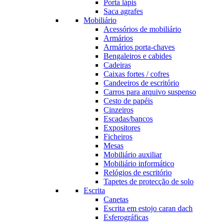
Porta lápis
Saca agrafes
Mobiliário
Acessórios de mobiliário
Armários
Armários porta-chaves
Bengaleiros e cabides
Cadeiras
Caixas fortes / cofres
Candeeiros de escritório
Carros para arquivo suspenso
Cesto de papéis
Cinzeiros
Escadas/bancos
Expositores
Ficheiros
Mesas
Mobiliário auxiliar
Mobiliário informático
Relógios de escritório
Tapetes de protecção de solo
Escrita
Canetas
Escrita em estojo caran dach
Esferográficas