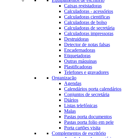
Equipamentos de escritório
Caixas registadoras
Calculadoras - acessórios
Calculadoras cientificas
Calculadoras de bolso
Calculadoras de secretária
Calculadoras impressoras
Destruidoras
Detector de notas falsas
Encadernadoras
Etiquetadoras
Outras máquinas
Plastificadoras
Telefones e gravadores
Organização
Agendas
Calendários porta calendários
Conjuntos de secretária
Diários
Listas telefónicas
Malas
Pastas porta documentos
Pastas porta folio em pele
Porta cartões visita
Complementos de escritório