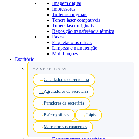
Imagem digital
Impressoras
Tinteiros originais
Toners laser compatíveis
Toners laser originais
Reposição transferência térmica
Faxes
Etiquetadoras e fitas
Limpeza e manutenção
Multifunções
Escritório
MAIS PROCURADAS
Calculadoras de secretária
Agrafadores de secretária
Furadores de secretária
Esferográficas
Lápis
Marcadores permanentes