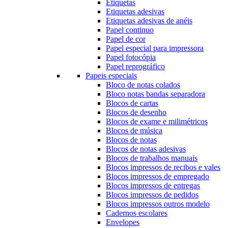
Etiquetas
Etiquetas adesivas
Etiquetas adesivas de anéis
Papel continuo
Papel de cor
Papel especial para impressora
Papel fotocópia
Papel reprográfico
Papeis especiais
Bloco de notas colados
Bloco notas bandas separadora
Blocos de cartas
Blocos de desenho
Blocos de exame e milimétricos
Blocos de música
Blocos de notas
Blocos de notas adesivas
Blocos de trabalhos manuais
Blocos impressos de recibos e vales
Blocos impressos de empregado
Blocos impressos de entregas
Blocos impressos de pedidos
Blocos impressos outros modelo
Cadernos escolares
Envelopes