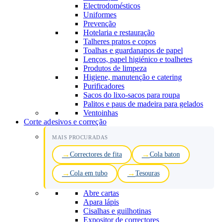
Electrodomésticos
Uniformes
Prevenção
Hotelaria e restauração
Talheres pratos e copos
Toalhas e guardanapos de papel
Lenços, papel higiénico e toalhetes
Produtos de limpeza
Higiene, manutenção e catering
Purificadores
Sacos do lixo-sacos para roupa
Palitos e paus de madeira para gelados
Ventoinhas
Corte adesivos e correção
MAIS PROCURADAS
Correctores de fita
Cola baton
Cola em tubo
Tesouras
Abre cartas
Apara lápis
Cisalhas e guilhotinas
Expositor de correctores