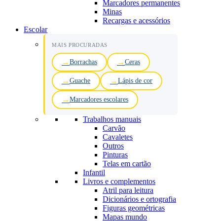
Marcadores permanentes
Minas
Recargas e acessórios
Escolar
MAIS PROCURADAS
Borrachas
Ceras
Guache
Lápis de cor
Marcadores escolares
Trabalhos manuais
Carvão
Cavaletes
Outros
Pinturas
Telas em cartão
Infantil
Livros e complementos
Atril para leitura
Dicionários e ortografia
Figuras geométricas
Mapas mundo