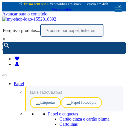
💨
Verão sem suar.
Ventoinhas em stock — envio em 48h.
×
Ver modelos →
Avançar para o conteúdo
Pesquisar produtos...
×
encomendar por telefone :
216 003 523
(chamada rede fixa nacional)
Papel
MAIS PROCURADAS
Etiquetas
Papel fotocópia
Papel e etiquetas
Cartão cinza e cartão pluma
Cartolinas