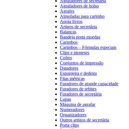
Agrafadores de secretária
Agrafadores de bolso
Agrafes
Almofadas para carimbo
Apoia livros
Artigos de secretária
Balanças
Bandeja porta moedas
Carimbos
Carimbos – Fórmulas especiais
Clips e pioneses
Cofres
Conjuntos de impressão
Datadores
Esponjeira e dedeira
Fitas métricas
Furadores de grande capacidade
Furadores de rebites
Furadores de secretária
Lupas
Máquina de agrafar
Numeradores
Organizadores
Outros artigos de secretária
Porta clips