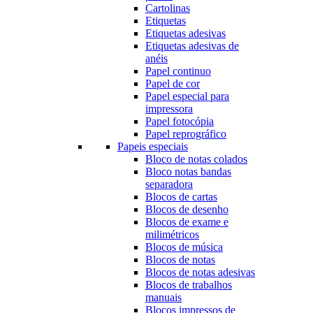
Cartolinas
Etiquetas
Etiquetas adesivas
Etiquetas adesivas de
anéis
Papel continuo
Papel de cor
Papel especial para
impressora
Papel fotocópia
Papel reprográfico
Papeis especiais
Bloco de notas colados
Bloco notas bandas
separadora
Blocos de cartas
Blocos de desenho
Blocos de exame e
milimétricos
Blocos de música
Blocos de notas
Blocos de notas adesivas
Blocos de trabalhos
manuais
Blocos impressos de