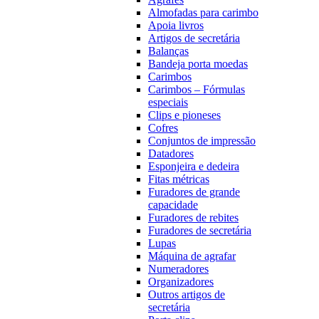
Almofadas para carimbo
Apoia livros
Artigos de secretária
Balanças
Bandeja porta moedas
Carimbos
Carimbos – Fórmulas
especiais
Clips e pioneses
Cofres
Conjuntos de impressão
Datadores
Esponjeira e dedeira
Fitas métricas
Furadores de grande
capacidade
Furadores de rebites
Furadores de secretária
Lupas
Máquina de agrafar
Numeradores
Organizadores
Outros artigos de
secretária