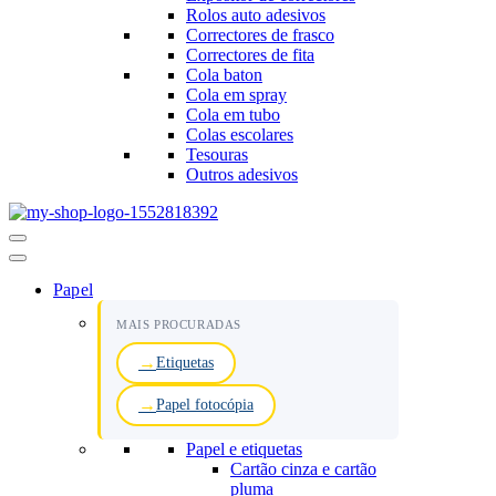
Rolos auto adesivos
Correctores de frasco
Correctores de fita
Cola baton
Cola em spray
Cola em tubo
Colas escolares
Tesouras
Outros adesivos
Menu
de
navegação
Papel
MAIS PROCURADAS
Etiquetas
Papel fotocópia
Papel e etiquetas
Cartão cinza e cartão
pluma