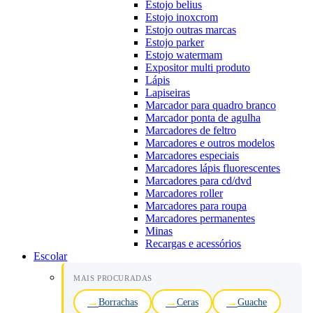
Estojo belius
Estojo inoxcrom
Estojo outras marcas
Estojo parker
Estojo watermam
Expositor multi produto
Lápis
Lapiseiras
Marcador para quadro branco
Marcador ponta de agulha
Marcadores de feltro
Marcadores e outros modelos
Marcadores especiais
Marcadores lápis fluorescentes
Marcadores para cd/dvd
Marcadores roller
Marcadores para roupa
Marcadores permanentes
Minas
Recargas e acessórios
Escolar
MAIS PROCURADAS
Borrachas
Ceras
Guache