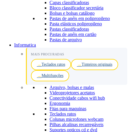
Capas classificadoras
Bloco classificador secretária
Bolsas e bolsas catálogo
Pastas de anéis em polipropileno
Pasta elásticos polipropileno
Pastas classificadoras
Pastas de anéis em cartão
Pastas de arquivo
Informatica
MAIS PROCURADAS
Teclados ratos
Tinteiros originais
Multifunções
Arquivo, bolsas e malas
Videoprojetores acetatos
Conectividade cabos wifi hub
Ergonomia
Fitas para maquinas
Teclados ratos
Colunas microfones webcam
Pilhas alcalinas recarregáveis
Suportes opticos cd e dvd