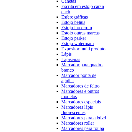
Canetas
Escrita em estojo caran
dach
Esferográficas
Estojo belius
Estojo inoxcrom
Estojo outras marcas
Estojo parker
Estojo watermam
Expositor multi produto
Lápis
Lapiseiras
Marcador para quadro
branco
Marcador ponta de
agulha
Marcadores de feltro
Marcadores e outros
modelos
Marcadores especiais
Marcadores lápis
fluorescentes
Marcadores para cd/dvd
Marcadores roller
Marcadores para roupa