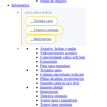
Pastas de arquivo
Informatica
MAIS PROCURADAS
Teclados ratos
Tinteiros originais
Multifunções
Arquivo, bolsas e malas
Videoprojetores acetatos
Conectividade cabos wifi hub
Ergonomia
Fitas para maquinas
Teclados ratos
Colunas microfones webcam
Pilhas alcalinas recarregáveis
Suportes opticos cd e dvd
Imagem digital
Impressoras
Tinteiros originais
Toners laser compatíveis
Toners laser originais