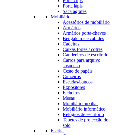
Porta clips
Porta lápis
Saca agrafes
Mobiliário
Acessórios de mobiliário
Armários
Armários porta-chaves
Bengaleiros e cabides
Cadeiras
Caixas fortes / cofres
Candeeiros de escritório
Carros para arquivo
suspenso
Cesto de papéis
Cinzeiros
Escadas/bancos
Expositores
Ficheiros
Mesas
Mobiliário auxiliar
Mobiliário informático
Relógios de escritório
Tapetes de protecção de
solo
Escrita