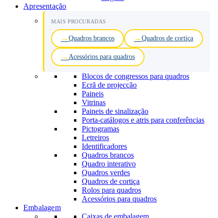
Apresentação
MAIS PROCURADAS
Quadros brancos
Quadros de cortiça
Acessórios para quadros
Blocos de congressos para quadros
Ecrã de projecção
Paineis
Vitrinas
Paineis de sinalização
Porta-catálogos e atris para conferências
Pictogramas
Letreiros
Identificadores
Quadros brancos
Quadro interativo
Quadros verdes
Quadros de cortiça
Rolos para quadros
Acessórios para quadros
Embalagem
Caixas de embalagem