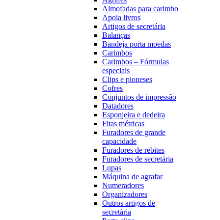
Almofadas para carimbo
Apoia livros
Artigos de secretária
Balanças
Bandeja porta moedas
Carimbos
Carimbos – Fórmulas
especiais
Clips e pioneses
Cofres
Conjuntos de impressão
Datadores
Esponjeira e dedeira
Fitas métricas
Furadores de grande
capacidade
Furadores de rebites
Furadores de secretária
Lupas
Máquina de agrafar
Numeradores
Organizadores
Outros artigos de
secretária