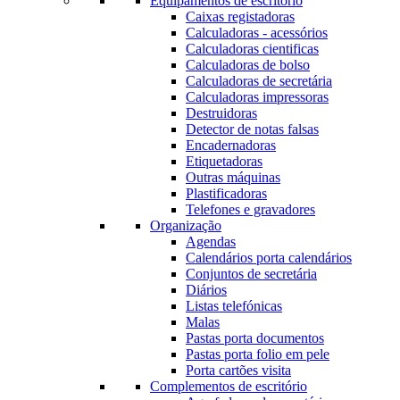
Equipamentos de escritório
Caixas registadoras
Calculadoras - acessórios
Calculadoras cientificas
Calculadoras de bolso
Calculadoras de secretária
Calculadoras impressoras
Destruidoras
Detector de notas falsas
Encadernadoras
Etiquetadoras
Outras máquinas
Plastificadoras
Telefones e gravadores
Organização
Agendas
Calendários porta calendários
Conjuntos de secretária
Diários
Listas telefónicas
Malas
Pastas porta documentos
Pastas porta folio em pele
Porta cartões visita
Complementos de escritório