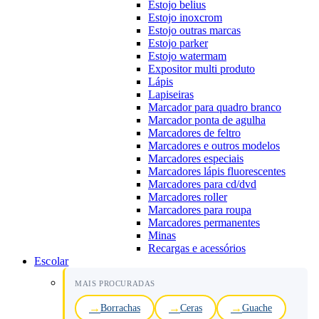
Estojo belius
Estojo inoxcrom
Estojo outras marcas
Estojo parker
Estojo watermam
Expositor multi produto
Lápis
Lapiseiras
Marcador para quadro branco
Marcador ponta de agulha
Marcadores de feltro
Marcadores e outros modelos
Marcadores especiais
Marcadores lápis fluorescentes
Marcadores para cd/dvd
Marcadores roller
Marcadores para roupa
Marcadores permanentes
Minas
Recargas e acessórios
Escolar
MAIS PROCURADAS
Borrachas
Ceras
Guache