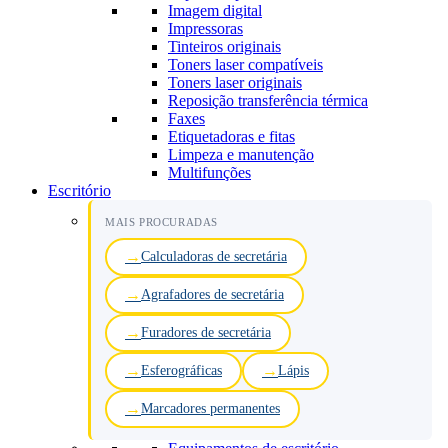
Imagem digital
Impressoras
Tinteiros originais
Toners laser compatíveis
Toners laser originais
Reposição transferência térmica
Faxes
Etiquetadoras e fitas
Limpeza e manutenção
Multifunções
Escritório
MAIS PROCURADAS
Calculadoras de secretária
Agrafadores de secretária
Furadores de secretária
Esferográficas
Lápis
Marcadores permanentes