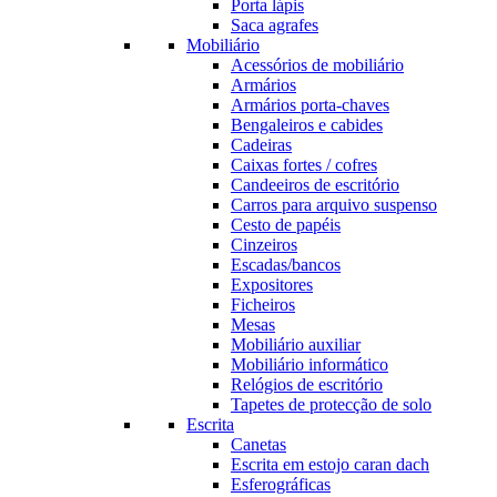
Porta lápis
Saca agrafes
Mobiliário
Acessórios de mobiliário
Armários
Armários porta-chaves
Bengaleiros e cabides
Cadeiras
Caixas fortes / cofres
Candeeiros de escritório
Carros para arquivo suspenso
Cesto de papéis
Cinzeiros
Escadas/bancos
Expositores
Ficheiros
Mesas
Mobiliário auxiliar
Mobiliário informático
Relógios de escritório
Tapetes de protecção de solo
Escrita
Canetas
Escrita em estojo caran dach
Esferográficas