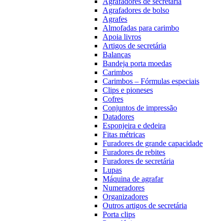
Agrafadores de secretária
Agrafadores de bolso
Agrafes
Almofadas para carimbo
Apoia livros
Artigos de secretária
Balanças
Bandeja porta moedas
Carimbos
Carimbos – Fórmulas especiais
Clips e pioneses
Cofres
Conjuntos de impressão
Datadores
Esponjeira e dedeira
Fitas métricas
Furadores de grande capacidade
Furadores de rebites
Furadores de secretária
Lupas
Máquina de agrafar
Numeradores
Organizadores
Outros artigos de secretária
Porta clips