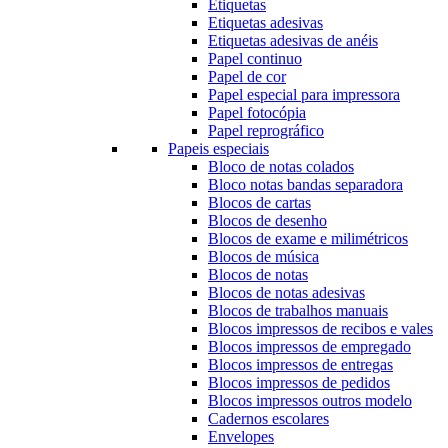
Etiquetas
Etiquetas adesivas
Etiquetas adesivas de anéis
Papel continuo
Papel de cor
Papel especial para impressora
Papel fotocópia
Papel reprográfico
Papeis especiais
Bloco de notas colados
Bloco notas bandas separadora
Blocos de cartas
Blocos de desenho
Blocos de exame e milimétricos
Blocos de música
Blocos de notas
Blocos de notas adesivas
Blocos de trabalhos manuais
Blocos impressos de recibos e vales
Blocos impressos de empregado
Blocos impressos de entregas
Blocos impressos de pedidos
Blocos impressos outros modelo
Cadernos escolares
Envelopes