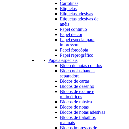
Cartolinas
Etiquetas
Etiquetas adesivas
Etiquetas adesivas de
anéis
Papel continuo
Papel de cor
Papel especial para
impressora
Papel fotocópia
Papel reprográfico
Papeis especiais
Bloco de notas colados
Bloco notas bandas
separadora
Blocos de cartas
Blocos de desenho
Blocos de exame e
milimétricos
Blocos de música
Blocos de notas
Blocos de notas adesivas
Blocos de trabalhos
manuais
Blocos impressos de