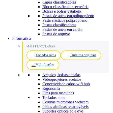
Capas classificadoras
Bloco classificador secretária
Bolsas e bolsas catálogo
Pastas de anéis em polipropileno
Pasta elásticos polipropileno
Pastas classificadoras
Pastas de anéis em cartão
Pastas de arquivo
Informatica
MAIS PROCURADAS
Teclados ratos
Tinteiros originais
Multifunções
Arquivo, bolsas e malas
Videoprojetores acetatos
Conectividade cabos wifi hub
Ergonomia
Fitas para maquinas
Teclados ratos
Colunas microfones webcam
Pilhas alcalinas recarregáveis
Suportes opticos cd e dvd