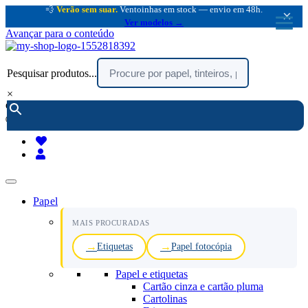
💨
Verão sem suar.
Ventoinhas em stock — envio em 48h.
×
Ver modelos →
Avançar para o conteúdo
Pesquisar produtos...
×
encomendar por telefone :
216 003 523
(chamada rede fixa nacional)
Papel
MAIS PROCURADAS
Etiquetas
Papel fotocópia
Papel e etiquetas
Cartão cinza e cartão pluma
Cartolinas