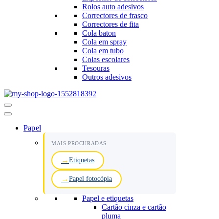
Rolos auto adesivos
Correctores de frasco
Correctores de fita
Cola baton
Cola em spray
Cola em tubo
Colas escolares
Tesouras
Outros adesivos
Menu
de
navegação
Papel
MAIS PROCURADAS
Etiquetas
Papel fotocópia
Papel e etiquetas
Cartão cinza e cartão
pluma