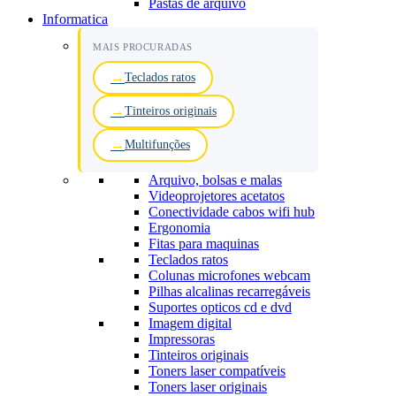
Pastas de arquivo
Informatica
MAIS PROCURADAS
Teclados ratos
Tinteiros originais
Multifunções
Arquivo, bolsas e malas
Videoprojetores acetatos
Conectividade cabos wifi hub
Ergonomia
Fitas para maquinas
Teclados ratos
Colunas microfones webcam
Pilhas alcalinas recarregáveis
Suportes opticos cd e dvd
Imagem digital
Impressoras
Tinteiros originais
Toners laser compatíveis
Toners laser originais