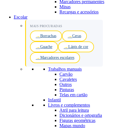
Marcadores permanentes
Minas
Recargas e acessórios
Escolar
MAIS PROCURADAS
Borrachas
Ceras
Guache
Lápis de cor
Marcadores escolares
Trabalhos manuais
Carvão
Cavaletes
Outros
Pinturas
Telas em cartão
Infantil
Livros e complementos
Atril para leitura
Dicionários e ortografia
Figuras geométricas
Mapas mundo