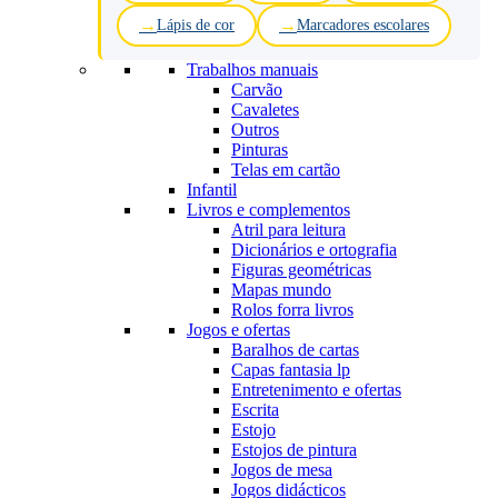
Lápis de cor
Marcadores escolares
Trabalhos manuais
Carvão
Cavaletes
Outros
Pinturas
Telas em cartão
Infantil
Livros e complementos
Atril para leitura
Dicionários e ortografia
Figuras geométricas
Mapas mundo
Rolos forra livros
Jogos e ofertas
Baralhos de cartas
Capas fantasia lp
Entretenimento e ofertas
Escrita
Estojo
Estojos de pintura
Jogos de mesa
Jogos didácticos