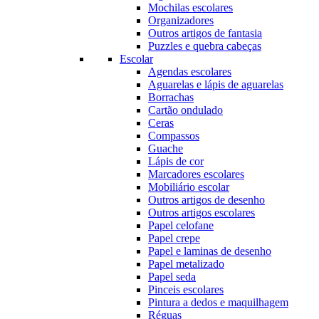
Mochilas escolares
Organizadores
Outros artigos de fantasia
Puzzles e quebra cabeças
Escolar
Agendas escolares
Aguarelas e lápis de aguarelas
Borrachas
Cartão ondulado
Ceras
Compassos
Guache
Lápis de cor
Marcadores escolares
Mobiliário escolar
Outros artigos de desenho
Outros artigos escolares
Papel celofane
Papel crepe
Papel e laminas de desenho
Papel metalizado
Papel seda
Pinceis escolares
Pintura a dedos e maquilhagem
Réguas