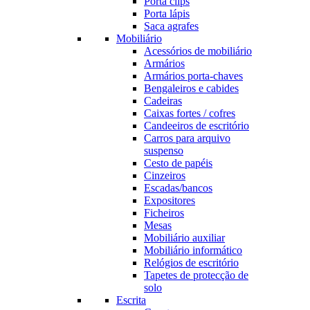
Porta clips
Porta lápis
Saca agrafes
Mobiliário
Acessórios de mobiliário
Armários
Armários porta-chaves
Bengaleiros e cabides
Cadeiras
Caixas fortes / cofres
Candeeiros de escritório
Carros para arquivo
suspenso
Cesto de papéis
Cinzeiros
Escadas/bancos
Expositores
Ficheiros
Mesas
Mobiliário auxiliar
Mobiliário informático
Relógios de escritório
Tapetes de protecção de
solo
Escrita