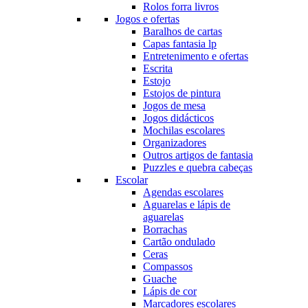
Rolos forra livros
Jogos e ofertas
Baralhos de cartas
Capas fantasia lp
Entretenimento e ofertas
Escrita
Estojo
Estojos de pintura
Jogos de mesa
Jogos didácticos
Mochilas escolares
Organizadores
Outros artigos de fantasia
Puzzles e quebra cabeças
Escolar
Agendas escolares
Aguarelas e lápis de
aguarelas
Borrachas
Cartão ondulado
Ceras
Compassos
Guache
Lápis de cor
Marcadores escolares