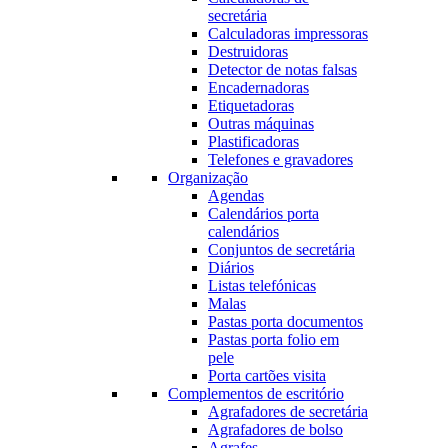
secretária
Calculadoras impressoras
Destruidoras
Detector de notas falsas
Encadernadoras
Etiquetadoras
Outras máquinas
Plastificadoras
Telefones e gravadores
Organização
Agendas
Calendários porta
calendários
Conjuntos de secretária
Diários
Listas telefónicas
Malas
Pastas porta documentos
Pastas porta folio em
pele
Porta cartões visita
Complementos de escritório
Agrafadores de secretária
Agrafadores de bolso
Agrafes