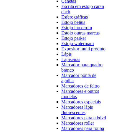
Canetas
Escrita em estojo caran
dach
Esferográficas
Estojo belius
Estojo inoxcrom
Estojo outras marcas
Estojo parker
Estojo watermam
Expositor multi produto
Lápis
Lapiseiras
Marcador para quadro
branco
Marcador ponta de
agulha
Marcadores de feltro
Marcadores e outros
modelos
Marcadores especiais
Marcadores lápis
fluorescentes
Marcadores para cd/dvd
Marcadores roller
Marcadores para roupa