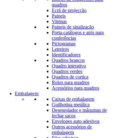
quadros
Ecrã de projecção
Paineis
Vitrinas
Paineis de sinalização
Porta-catálogos e atris para
conferências
Pictogramas
Letreiros
Identificadores
Quadros brancos
Quadro interativo
Quadros verdes
Quadros de cortiça
Rolos para quadros
Acessórios para quadros
Embalagem
Caixas de embalagem
Guilhotina metálica
Desenrolador e máquinas de
fechar sacos
Envelopes auto adesivos
Outros acessórios de
embalagem
Fitas adesivas