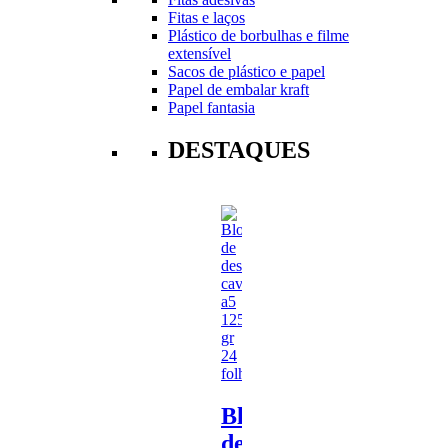
Fitas e laços
Plástico de borbulhas e filme
extensível
Sacos de plástico e papel
Papel de embalar kraft
Papel fantasia
DESTAQUES
Bloco
de