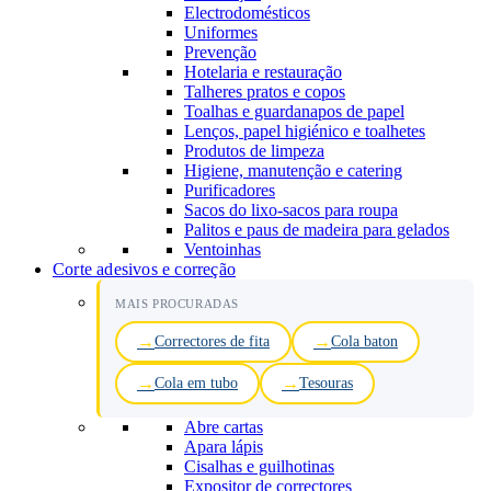
Electrodomésticos
Uniformes
Prevenção
Hotelaria e restauração
Talheres pratos e copos
Toalhas e guardanapos de papel
Lenços, papel higiénico e toalhetes
Produtos de limpeza
Higiene, manutenção e catering
Purificadores
Sacos do lixo-sacos para roupa
Palitos e paus de madeira para gelados
Ventoinhas
Corte adesivos e correção
MAIS PROCURADAS
Correctores de fita
Cola baton
Cola em tubo
Tesouras
Abre cartas
Apara lápis
Cisalhas e guilhotinas
Expositor de correctores