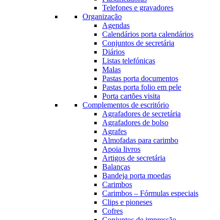
Telefones e gravadores
Organização
Agendas
Calendários porta calendários
Conjuntos de secretária
Diários
Listas telefónicas
Malas
Pastas porta documentos
Pastas porta folio em pele
Porta cartões visita
Complementos de escritório
Agrafadores de secretária
Agrafadores de bolso
Agrafes
Almofadas para carimbo
Apoia livros
Artigos de secretária
Balanças
Bandeja porta moedas
Carimbos
Carimbos – Fórmulas especiais
Clips e pioneses
Cofres
Conjuntos de impressão