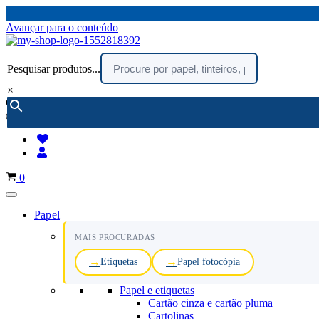
Avançar para o conteúdo
Pesquisar produtos...
×
encomendar por telefone :
216 003 523
(chamada rede fixa nacional)
Carrinho
0
Papel
MAIS PROCURADAS
Etiquetas
Papel fotocópia
Papel e etiquetas
Cartão cinza e cartão pluma
Cartolinas