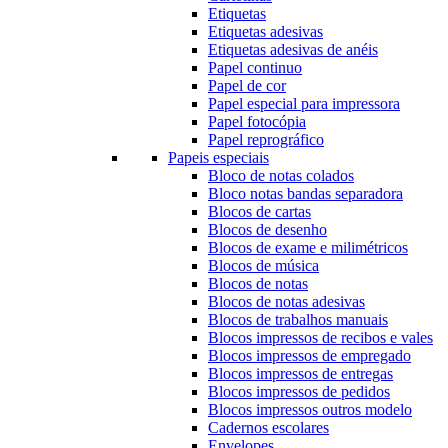
Etiquetas
Etiquetas adesivas
Etiquetas adesivas de anéis
Papel continuo
Papel de cor
Papel especial para impressora
Papel fotocópia
Papel reprográfico
Papeis especiais
Bloco de notas colados
Bloco notas bandas separadora
Blocos de cartas
Blocos de desenho
Blocos de exame e milimétricos
Blocos de música
Blocos de notas
Blocos de notas adesivas
Blocos de trabalhos manuais
Blocos impressos de recibos e vales
Blocos impressos de empregado
Blocos impressos de entregas
Blocos impressos de pedidos
Blocos impressos outros modelo
Cadernos escolares
Envelopes