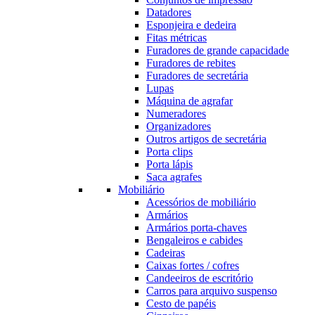
Datadores
Esponjeira e dedeira
Fitas métricas
Furadores de grande capacidade
Furadores de rebites
Furadores de secretária
Lupas
Máquina de agrafar
Numeradores
Organizadores
Outros artigos de secretária
Porta clips
Porta lápis
Saca agrafes
Mobiliário
Acessórios de mobiliário
Armários
Armários porta-chaves
Bengaleiros e cabides
Cadeiras
Caixas fortes / cofres
Candeeiros de escritório
Carros para arquivo suspenso
Cesto de papéis