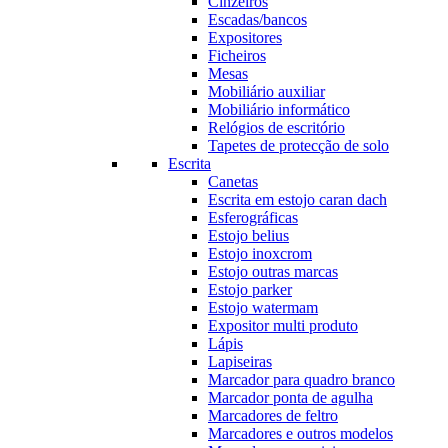
Cinzeiros
Escadas/bancos
Expositores
Ficheiros
Mesas
Mobiliário auxiliar
Mobiliário informático
Relógios de escritório
Tapetes de protecção de solo
Escrita
Canetas
Escrita em estojo caran dach
Esferográficas
Estojo belius
Estojo inoxcrom
Estojo outras marcas
Estojo parker
Estojo watermam
Expositor multi produto
Lápis
Lapiseiras
Marcador para quadro branco
Marcador ponta de agulha
Marcadores de feltro
Marcadores e outros modelos