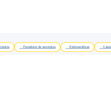
retária
Furadores de secretária
Esferográficas
Lápis