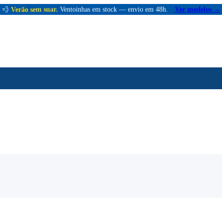
💨
Verão sem suar.
Ventoinhas em stock — envio em 48h.
Ver modelos →