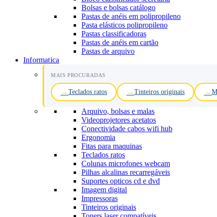
Bolsas e bolsas catálogo
Pastas de anéis em polipropileno
Pasta elásticos polipropileno
Pastas classificadoras
Pastas de anéis em cartão
Pastas de arquivo
Informatica
MAIS PROCURADAS
Teclados ratos
Tinteiros originais
M
Arquivo, bolsas e malas
Videoprojetores acetatos
Conectividade cabos wifi hub
Ergonomia
Fitas para maquinas
Teclados ratos
Colunas microfones webcam
Pilhas alcalinas recarregáveis
Suportes opticos cd e dvd
Imagem digital
Impressoras
Tinteiros originais
Toners laser compatíveis