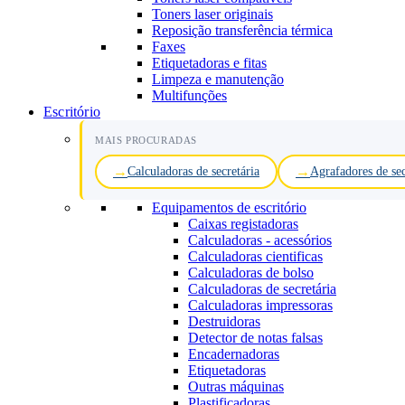
Toners laser originais
Reposição transferência térmica
Faxes
Etiquetadoras e fitas
Limpeza e manutenção
Multifunções
Escritório
MAIS PROCURADAS
Calculadoras de secretária
Agrafadores de sec
Equipamentos de escritório
Caixas registadoras
Calculadoras - acessórios
Calculadoras cientificas
Calculadoras de bolso
Calculadoras de secretária
Calculadoras impressoras
Destruidoras
Detector de notas falsas
Encadernadoras
Etiquetadoras
Outras máquinas
Plastificadoras