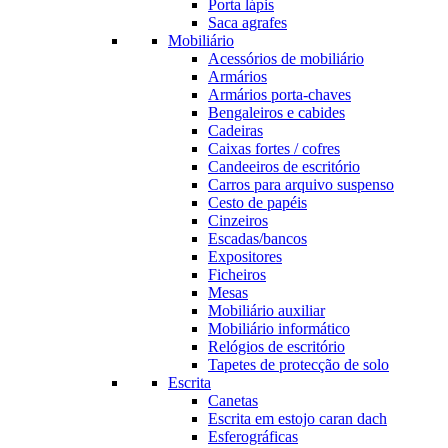
Porta lápis
Saca agrafes
Mobiliário
Acessórios de mobiliário
Armários
Armários porta-chaves
Bengaleiros e cabides
Cadeiras
Caixas fortes / cofres
Candeeiros de escritório
Carros para arquivo suspenso
Cesto de papéis
Cinzeiros
Escadas/bancos
Expositores
Ficheiros
Mesas
Mobiliário auxiliar
Mobiliário informático
Relógios de escritório
Tapetes de protecção de solo
Escrita
Canetas
Escrita em estojo caran dach
Esferográficas