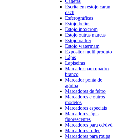
Canetas
Escrita em estojo caran
dach
Esferográficas
Estojo belius
Estojo inoxcrom
Estojo outras marcas
Estojo parker
Estojo watermam
Expositor multi produto
Lápis
Lapiseiras
Marcador para quadro
branco
Marcador ponta de
agulha
Marcadores de feltro
Marcadores e outros
modelos
Marcadores especiais
Marcadores lápis
fluorescentes
Marcadores para cd/dvd
Marcadores roller
Marcadores para roupa