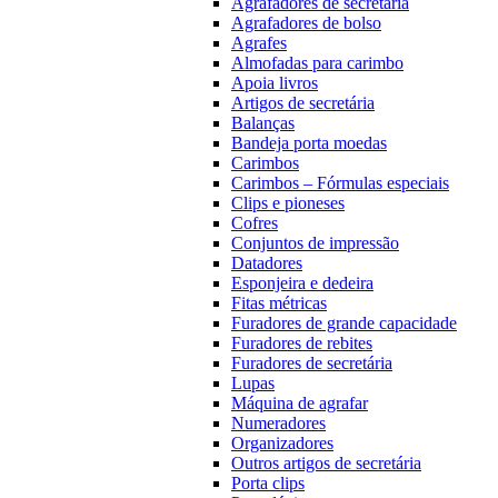
Agrafadores de secretária
Agrafadores de bolso
Agrafes
Almofadas para carimbo
Apoia livros
Artigos de secretária
Balanças
Bandeja porta moedas
Carimbos
Carimbos – Fórmulas especiais
Clips e pioneses
Cofres
Conjuntos de impressão
Datadores
Esponjeira e dedeira
Fitas métricas
Furadores de grande capacidade
Furadores de rebites
Furadores de secretária
Lupas
Máquina de agrafar
Numeradores
Organizadores
Outros artigos de secretária
Porta clips