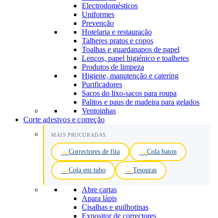
Electrodomésticos
Uniformes
Prevenção
Hotelaria e restauração
Talheres pratos e copos
Toalhas e guardanapos de papel
Lenços, papel higiénico e toalhetes
Produtos de limpeza
Higiene, manutenção e catering
Purificadores
Sacos do lixo-sacos para roupa
Palitos e paus de madeira para gelados
Ventoinhas
Corte adesivos e correção
MAIS PROCURADAS
Correctores de fita
Cola baton
Cola em tubo
Tesouras
Abre cartas
Apara lápis
Cisalhas e guilhotinas
Expositor de correctores