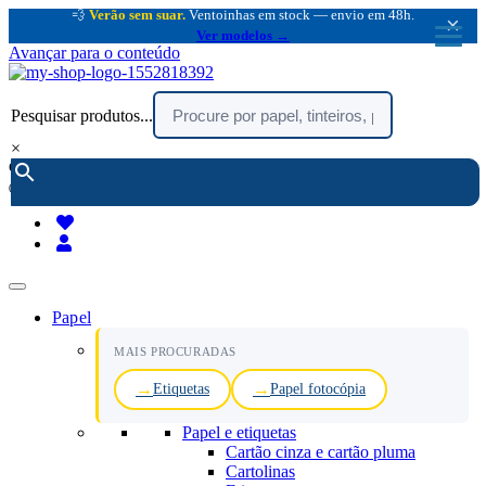
💨
Verão sem suar.
Ventoinhas em stock — envio em 48h.
×
Ver modelos →
Avançar para o conteúdo
Pesquisar produtos...
×
encomendar por telefone :
216 003 523
(chamada rede fixa nacional)
Papel
MAIS PROCURADAS
Etiquetas
Papel fotocópia
Papel e etiquetas
Cartão cinza e cartão pluma
Cartolinas