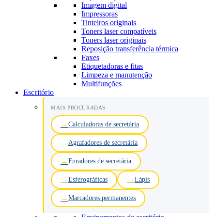
Imagem digital
Impressoras
Tinteiros originais
Toners laser compatíveis
Toners laser originais
Reposição transferência térmica
Faxes
Etiquetadoras e fitas
Limpeza e manutenção
Multifunções
Escritório
MAIS PROCURADAS
Calculadoras de secretária
Agrafadores de secretária
Furadores de secretária
Esferográficas
Lápis
Marcadores permanentes