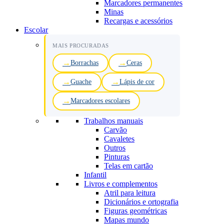
Marcadores permanentes
Minas
Recargas e acessórios
Escolar
MAIS PROCURADAS
Borrachas
Ceras
Guache
Lápis de cor
Marcadores escolares
Trabalhos manuais
Carvão
Cavaletes
Outros
Pinturas
Telas em cartão
Infantil
Livros e complementos
Atril para leitura
Dicionários e ortografia
Figuras geométricas
Mapas mundo