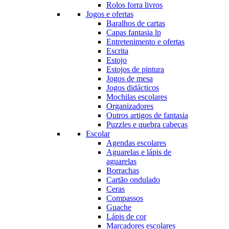
Rolos forra livros
Jogos e ofertas
Baralhos de cartas
Capas fantasia lp
Entretenimento e ofertas
Escrita
Estojo
Estojos de pintura
Jogos de mesa
Jogos didácticos
Mochilas escolares
Organizadores
Outros artigos de fantasia
Puzzles e quebra cabeças
Escolar
Agendas escolares
Aguarelas e lápis de
aguarelas
Borrachas
Cartão ondulado
Ceras
Compassos
Guache
Lápis de cor
Marcadores escolares