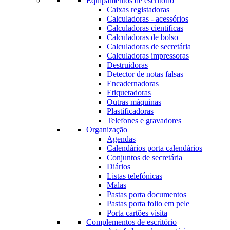
Equipamentos de escritório
Caixas registadoras
Calculadoras - acessórios
Calculadoras cientificas
Calculadoras de bolso
Calculadoras de secretária
Calculadoras impressoras
Destruidoras
Detector de notas falsas
Encadernadoras
Etiquetadoras
Outras máquinas
Plastificadoras
Telefones e gravadores
Organização
Agendas
Calendários porta calendários
Conjuntos de secretária
Diários
Listas telefónicas
Malas
Pastas porta documentos
Pastas porta folio em pele
Porta cartões visita
Complementos de escritório