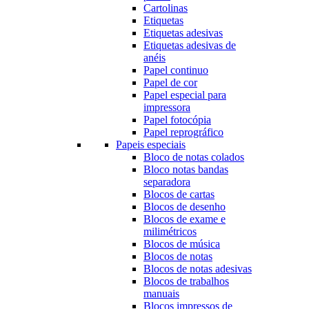
Cartolinas
Etiquetas
Etiquetas adesivas
Etiquetas adesivas de
anéis
Papel continuo
Papel de cor
Papel especial para
impressora
Papel fotocópia
Papel reprográfico
Papeis especiais
Bloco de notas colados
Bloco notas bandas
separadora
Blocos de cartas
Blocos de desenho
Blocos de exame e
milimétricos
Blocos de música
Blocos de notas
Blocos de notas adesivas
Blocos de trabalhos
manuais
Blocos impressos de