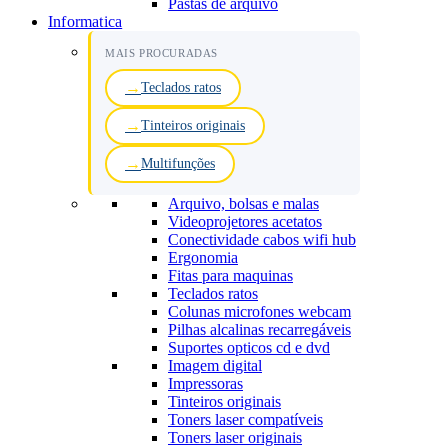
Pastas de arquivo
Informatica
MAIS PROCURADAS
Teclados ratos
Tinteiros originais
Multifunções
Arquivo, bolsas e malas
Videoprojetores acetatos
Conectividade cabos wifi hub
Ergonomia
Fitas para maquinas
Teclados ratos
Colunas microfones webcam
Pilhas alcalinas recarregáveis
Suportes opticos cd e dvd
Imagem digital
Impressoras
Tinteiros originais
Toners laser compatíveis
Toners laser originais