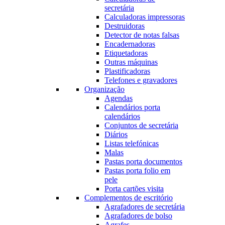
secretária
Calculadoras impressoras
Destruidoras
Detector de notas falsas
Encadernadoras
Etiquetadoras
Outras máquinas
Plastificadoras
Telefones e gravadores
Organização
Agendas
Calendários porta
calendários
Conjuntos de secretária
Diários
Listas telefónicas
Malas
Pastas porta documentos
Pastas porta folio em
pele
Porta cartões visita
Complementos de escritório
Agrafadores de secretária
Agrafadores de bolso
Agrafes