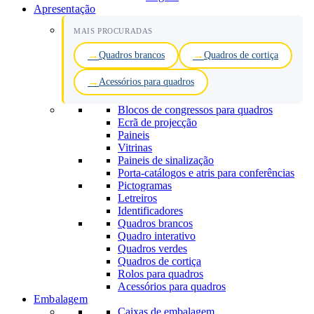
Apresentação
MAIS PROCURADAS
Quadros brancos
Quadros de cortiça
Acessórios para quadros
Blocos de congressos para quadros
Ecrã de projecção
Paineis
Vitrinas
Paineis de sinalização
Porta-catálogos e atris para conferências
Pictogramas
Letreiros
Identificadores
Quadros brancos
Quadro interativo
Quadros verdes
Quadros de cortiça
Rolos para quadros
Acessórios para quadros
Embalagem
Caixas de embalagem