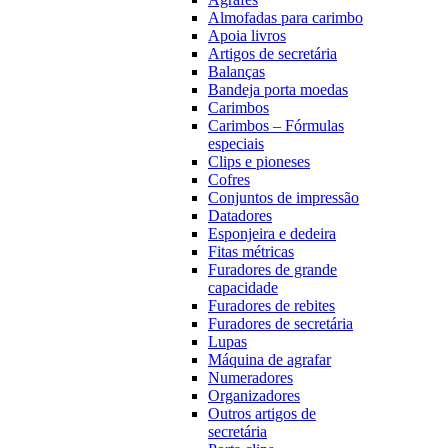
Almofadas para carimbo
Apoia livros
Artigos de secretária
Balanças
Bandeja porta moedas
Carimbos
Carimbos – Fórmulas
especiais
Clips e pioneses
Cofres
Conjuntos de impressão
Datadores
Esponjeira e dedeira
Fitas métricas
Furadores de grande
capacidade
Furadores de rebites
Furadores de secretária
Lupas
Máquina de agrafar
Numeradores
Organizadores
Outros artigos de
secretária