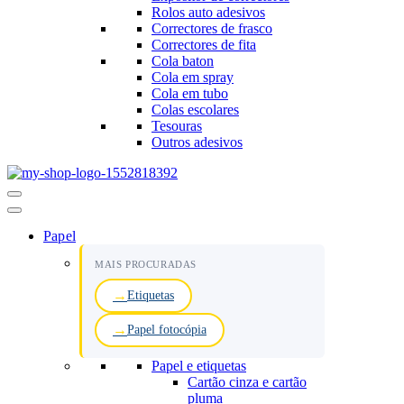
Rolos auto adesivos
Correctores de frasco
Correctores de fita
Cola baton
Cola em spray
Cola em tubo
Colas escolares
Tesouras
Outros adesivos
Menu
de
navegação
Papel
MAIS PROCURADAS
Etiquetas
Papel fotocópia
Papel e etiquetas
Cartão cinza e cartão
pluma