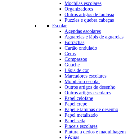
Mochilas escolares
Organizadores
Outros artigos de fantasia
Puzzles e quebra cabeças
Escolar
Agendas escolares
Aguarelas e lápis de aguarelas
Borrachas
Cartão ondulado
Ceras
Compassos
Guache
Lápis de cor
Marcadores escolares
Mobiliário escolar
Outros artigos de desenho
Outros artigos escolares
Papel celofane
Papel crepe
Papel e laminas de desenho
Papel metalizado
Papel seda
Pinceis escolares
Pintura a dedos e maquilhagem
Réguas