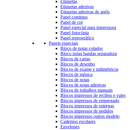
Etiquetas
Etiquetas adesivas
Etiquetas adesivas de anéis
Papel continuo
Papel de cor
Papel especial para impressora
Papel fotocópia
Papel reprográfico
Papeis especiais
Bloco de notas colados
Bloco notas bandas separadora
Blocos de cartas
Blocos de desenho
Blocos de exame e milimétricos
Blocos de música
Blocos de notas
Blocos de notas adesivas
Blocos de trabalhos manuais
Blocos impressos de recibos e vales
Blocos impressos de empregado
Blocos impressos de entregas
Blocos impressos de pedidos
Blocos impressos outros modelo
Cadernos escolares
Envelopes