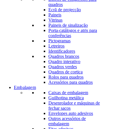
quadros
Ecrã de projecção
Paineis
Vitrinas
Paineis de sinalização
Porta-catálogos e atris para
conferências
Pictogramas
Letreiros
Identificadores
Quadros brancos
Quadro interativo
Quadros verdes
Quadros de cortiça
Rolos para quadros
Acessórios para quadros
Embalagem
Caixas de embalagem
Guilhotina metálica
Desenrolador e máquinas de
fechar sacos
Envelopes auto adesivos
Outros acessórios de
embalagem
Fitas adesivas