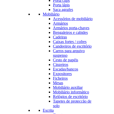
Porta clips
Porta lápis
Saca agrafes
Mobiliário
Acessórios de mobiliário
Armários
Armários porta-chaves
Bengaleiros e cabides
Cadeiras
Caixas fortes / cofres
Candeeiros de escritório
Carros para arquivo
suspenso
Cesto de papéis
Cinzeiros
Escadas/bancos
Expositores
Ficheiros
Mesas
Mobiliário auxiliar
Mobiliário informático
Relógios de escritório
Tapetes de protecção de
solo
Escrita