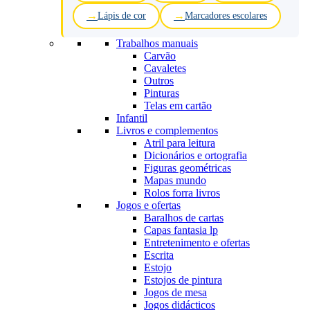
Lápis de cor
Marcadores escolares
Trabalhos manuais
Carvão
Cavaletes
Outros
Pinturas
Telas em cartão
Infantil
Livros e complementos
Atril para leitura
Dicionários e ortografia
Figuras geométricas
Mapas mundo
Rolos forra livros
Jogos e ofertas
Baralhos de cartas
Capas fantasia lp
Entretenimento e ofertas
Escrita
Estojo
Estojos de pintura
Jogos de mesa
Jogos didácticos