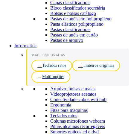
Capas classificadoras
Bloco classificador secretária
Bolsas e bolsas catálogo
Pastas de anéis em polipropileno
Pasta elásticos polipropileno
Pastas classificadoras
Pastas de anéis em cartão
Pastas de arquivo
Informatica
MAIS PROCURADAS
Teclados ratos
Tinteiros originais
Multifunções
Arquivo, bolsas e malas
Videoprojetores acetatos
Conectividade cabos wifi hub
Ergonomia
Fitas para maquinas
Teclados ratos
Colunas microfones webcam
Pilhas alcalinas recarregáveis
Suportes opticos cd e dvd