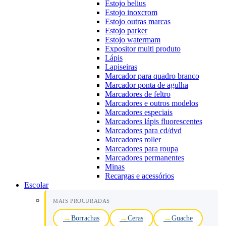
Estojo belius
Estojo inoxcrom
Estojo outras marcas
Estojo parker
Estojo watermam
Expositor multi produto
Lápis
Lapiseiras
Marcador para quadro branco
Marcador ponta de agulha
Marcadores de feltro
Marcadores e outros modelos
Marcadores especiais
Marcadores lápis fluorescentes
Marcadores para cd/dvd
Marcadores roller
Marcadores para roupa
Marcadores permanentes
Minas
Recargas e acessórios
Escolar
MAIS PROCURADAS
Borrachas
Ceras
Guache