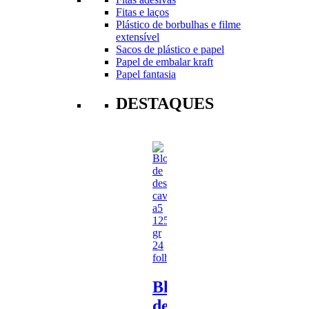
Fitas e laços
Plástico de borbulhas e filme
extensível
Sacos de plástico e papel
Papel de embalar kraft
Papel fantasia
DESTAQUES
Bloco
de