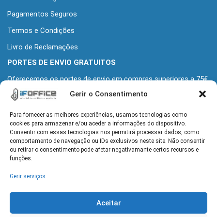
Pagamentos Seguros
Termos e Condições
Livro de Reclamações
PORTES DE ENVIO GRATUITOS
Oferecemos os portes de envio em compras superiores a 75€
+iva
Gerir o Consentimento
Para fornecer as melhores experiências, usamos tecnologias como
MORADA
cookies para armazenar e/ou aceder a informações do dispositivo.
Alameda Grupo Desportivo Alcochetense 139
Consentir com essas tecnologias nos permitirá processar dados, como
2890-110 Alcochete
comportamento de navegação ou IDs exclusivos neste site. Não consentir
ou retirar o consentimento pode afetar negativamante certos recursos e
funções.
HORÁRIO
Gerir serviços
Seg-Sex: 9h-13h e 14h-18h
Aceitar
CONTACTOS
geral@ifoffice.pt
| 960 064 173