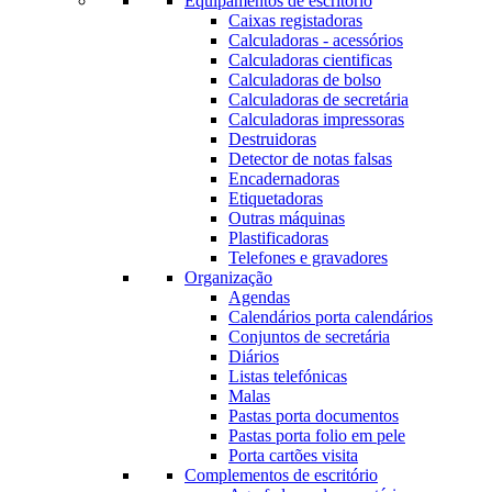
Equipamentos de escritório
Caixas registadoras
Calculadoras - acessórios
Calculadoras cientificas
Calculadoras de bolso
Calculadoras de secretária
Calculadoras impressoras
Destruidoras
Detector de notas falsas
Encadernadoras
Etiquetadoras
Outras máquinas
Plastificadoras
Telefones e gravadores
Organização
Agendas
Calendários porta calendários
Conjuntos de secretária
Diários
Listas telefónicas
Malas
Pastas porta documentos
Pastas porta folio em pele
Porta cartões visita
Complementos de escritório