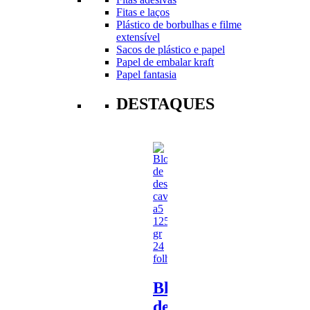
Fitas e laços
Plástico de borbulhas e filme
extensível
Sacos de plástico e papel
Papel de embalar kraft
Papel fantasia
DESTAQUES
Bloco
de