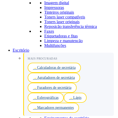
Imagem digital
Impressoras
Tinteiros originais
Toners laser compatíveis
Toners laser originais
Reposição transferência térmica
Faxes
Etiquetadoras e fitas
Limpeza e manutenção
Multifunções
Escritório
MAIS PROCURADAS
Calculadoras de secretária
Agrafadores de secretária
Furadores de secretária
Esferográficas
Lápis
Marcadores permanentes