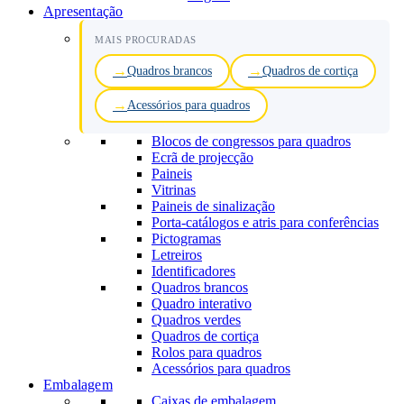
Apresentação
MAIS PROCURADAS
Quadros brancos
Quadros de cortiça
Acessórios para quadros
Blocos de congressos para quadros
Ecrã de projecção
Paineis
Vitrinas
Paineis de sinalização
Porta-catálogos e atris para conferências
Pictogramas
Letreiros
Identificadores
Quadros brancos
Quadro interativo
Quadros verdes
Quadros de cortiça
Rolos para quadros
Acessórios para quadros
Embalagem
Caixas de embalagem