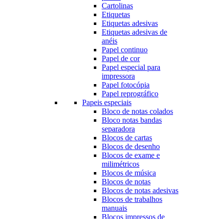
Cartolinas
Etiquetas
Etiquetas adesivas
Etiquetas adesivas de
anéis
Papel continuo
Papel de cor
Papel especial para
impressora
Papel fotocópia
Papel reprográfico
Papeis especiais
Bloco de notas colados
Bloco notas bandas
separadora
Blocos de cartas
Blocos de desenho
Blocos de exame e
milimétricos
Blocos de música
Blocos de notas
Blocos de notas adesivas
Blocos de trabalhos
manuais
Blocos impressos de