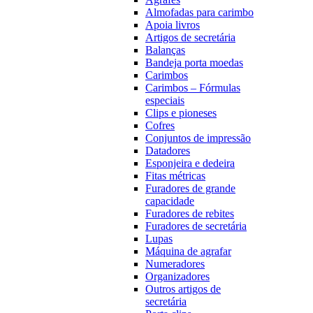
Almofadas para carimbo
Apoia livros
Artigos de secretária
Balanças
Bandeja porta moedas
Carimbos
Carimbos – Fórmulas
especiais
Clips e pioneses
Cofres
Conjuntos de impressão
Datadores
Esponjeira e dedeira
Fitas métricas
Furadores de grande
capacidade
Furadores de rebites
Furadores de secretária
Lupas
Máquina de agrafar
Numeradores
Organizadores
Outros artigos de
secretária