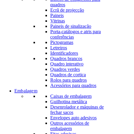
quadros
Ecrã de projecção
Paineis
Vitrinas
Paineis de sinalização
Porta-catálogos e atris para
conferências
Pictogramas
Letreiros
Identificadores
Quadros brancos
Quadro interativo
Quadros verdes
Quadros de cortiça
Rolos para quadros
Acessórios para quadros
Embalagem
Caixas de embalagem
Guilhotina metálica
Desenrolador e máquinas de
fechar sacos
Envelopes auto adesivos
Outros acessórios de
embalagem
Fitas adesivas