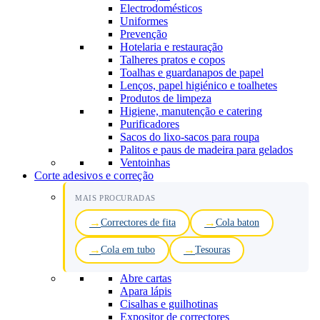
Electrodomésticos
Uniformes
Prevenção
Hotelaria e restauração
Talheres pratos e copos
Toalhas e guardanapos de papel
Lenços, papel higiénico e toalhetes
Produtos de limpeza
Higiene, manutenção e catering
Purificadores
Sacos do lixo-sacos para roupa
Palitos e paus de madeira para gelados
Ventoinhas
Corte adesivos e correção
MAIS PROCURADAS
Correctores de fita
Cola baton
Cola em tubo
Tesouras
Abre cartas
Apara lápis
Cisalhas e guilhotinas
Expositor de correctores