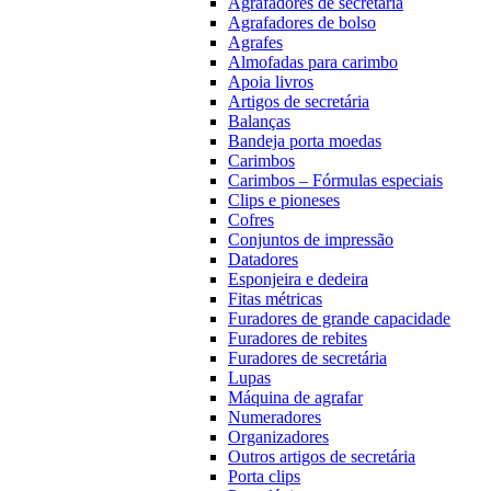
Agrafadores de secretária
Agrafadores de bolso
Agrafes
Almofadas para carimbo
Apoia livros
Artigos de secretária
Balanças
Bandeja porta moedas
Carimbos
Carimbos – Fórmulas especiais
Clips e pioneses
Cofres
Conjuntos de impressão
Datadores
Esponjeira e dedeira
Fitas métricas
Furadores de grande capacidade
Furadores de rebites
Furadores de secretária
Lupas
Máquina de agrafar
Numeradores
Organizadores
Outros artigos de secretária
Porta clips