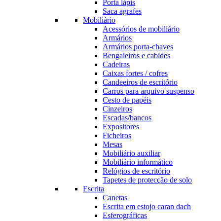
Porta lápis
Saca agrafes
Mobiliário
Acessórios de mobiliário
Armários
Armários porta-chaves
Bengaleiros e cabides
Cadeiras
Caixas fortes / cofres
Candeeiros de escritório
Carros para arquivo suspenso
Cesto de papéis
Cinzeiros
Escadas/bancos
Expositores
Ficheiros
Mesas
Mobiliário auxiliar
Mobiliário informático
Relógios de escritório
Tapetes de protecção de solo
Escrita
Canetas
Escrita em estojo caran dach
Esferográficas