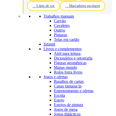
Lápis de cor
Marcadores escolares
Trabalhos manuais
Carvão
Cavaletes
Outros
Pinturas
Telas em cartão
Infantil
Livros e complementos
Atril para leitura
Dicionários e ortografia
Figuras geométricas
Mapas mundo
Rolos forra livros
Jogos e ofertas
Baralhos de cartas
Capas fantasia lp
Entretenimento e ofertas
Escrita
Estojo
Estojos de pintura
Jogos de mesa
Jogos didácticos