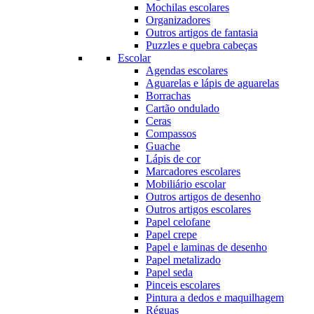
Mochilas escolares
Organizadores
Outros artigos de fantasia
Puzzles e quebra cabeças
Escolar
Agendas escolares
Aguarelas e lápis de aguarelas
Borrachas
Cartão ondulado
Ceras
Compassos
Guache
Lápis de cor
Marcadores escolares
Mobiliário escolar
Outros artigos de desenho
Outros artigos escolares
Papel celofane
Papel crepe
Papel e laminas de desenho
Papel metalizado
Papel seda
Pinceis escolares
Pintura a dedos e maquilhagem
Réguas