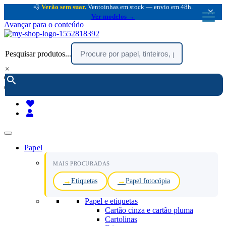
💨
Verão sem suar.
Ventoinhas em stock — envio em 48h.
×
Ver modelos →
Avançar para o conteúdo
Pesquisar produtos...
×
encomendar por telefone :
216 003 523
(chamada rede fixa nacional)
Papel
MAIS PROCURADAS
Etiquetas
Papel fotocópia
Papel e etiquetas
Cartão cinza e cartão pluma
Cartolinas