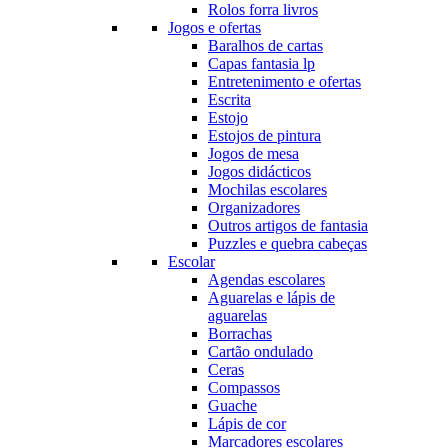
Rolos forra livros
Jogos e ofertas
Baralhos de cartas
Capas fantasia lp
Entretenimento e ofertas
Escrita
Estojo
Estojos de pintura
Jogos de mesa
Jogos didácticos
Mochilas escolares
Organizadores
Outros artigos de fantasia
Puzzles e quebra cabeças
Escolar
Agendas escolares
Aguarelas e lápis de
aguarelas
Borrachas
Cartão ondulado
Ceras
Compassos
Guache
Lápis de cor
Marcadores escolares