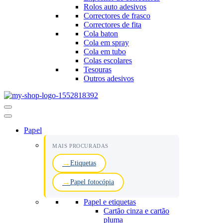
Rolos auto adesivos
Correctores de frasco
Correctores de fita
Cola baton
Cola em spray
Cola em tubo
Colas escolares
Tesouras
Outros adesivos
Menu
de
navegação
Papel
MAIS PROCURADAS
Etiquetas
Papel fotocópia
Papel e etiquetas
Cartão cinza e cartão
pluma