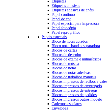
Etiquetas
Etiquetas adesivas
Etiquetas adesivas de anéis
Papel continuo
Papel de cor
Papel especial para impressora
Papel fotocópia
Papel reprográfico
Papeis especiais
Bloco de notas colados
Bloco notas bandas separadora
Blocos de cartas
Blocos de desenho
Blocos de exame e milimétricos
Blocos de música
Blocos de notas
Blocos de notas adesivas
Blocos de trabalhos manuais
Blocos impressos de recibos e vales
Blocos impressos de empregado
Blocos impressos de entregas
Blocos impressos de pedidos
Blocos impressos outros modelo
Cadernos escolares
Envelopes