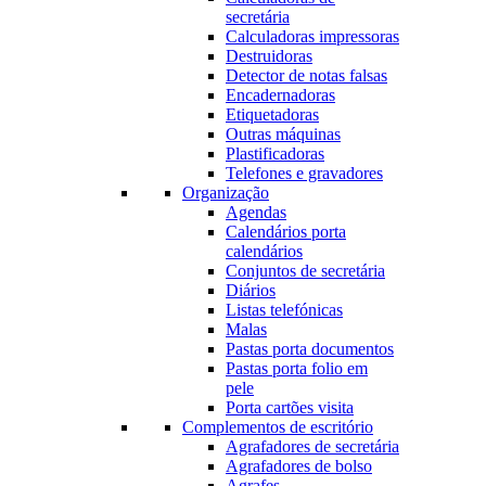
secretária
Calculadoras impressoras
Destruidoras
Detector de notas falsas
Encadernadoras
Etiquetadoras
Outras máquinas
Plastificadoras
Telefones e gravadores
Organização
Agendas
Calendários porta
calendários
Conjuntos de secretária
Diários
Listas telefónicas
Malas
Pastas porta documentos
Pastas porta folio em
pele
Porta cartões visita
Complementos de escritório
Agrafadores de secretária
Agrafadores de bolso
Agrafes