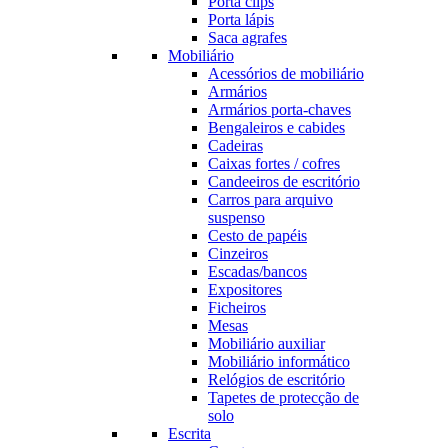
Porta clips
Porta lápis
Saca agrafes
Mobiliário
Acessórios de mobiliário
Armários
Armários porta-chaves
Bengaleiros e cabides
Cadeiras
Caixas fortes / cofres
Candeeiros de escritório
Carros para arquivo
suspenso
Cesto de papéis
Cinzeiros
Escadas/bancos
Expositores
Ficheiros
Mesas
Mobiliário auxiliar
Mobiliário informático
Relógios de escritório
Tapetes de protecção de
solo
Escrita