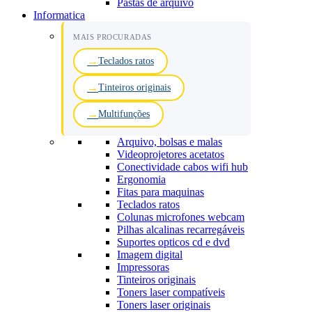
Pastas de arquivo
Informatica
MAIS PROCURADAS
Teclados ratos
Tinteiros originais
Multifunções
Arquivo, bolsas e malas
Videoprojetores acetatos
Conectividade cabos wifi hub
Ergonomia
Fitas para maquinas
Teclados ratos
Colunas microfones webcam
Pilhas alcalinas recarregáveis
Suportes opticos cd e dvd
Imagem digital
Impressoras
Tinteiros originais
Toners laser compatíveis
Toners laser originais