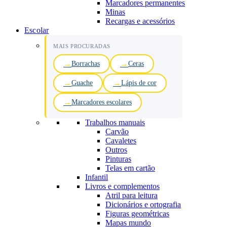
Marcadores permanentes
Minas
Recargas e acessórios
Escolar
MAIS PROCURADAS
Borrachas
Ceras
Guache
Lápis de cor
Marcadores escolares
Trabalhos manuais
Carvão
Cavaletes
Outros
Pinturas
Telas em cartão
Infantil
Livros e complementos
Atril para leitura
Dicionários e ortografia
Figuras geométricas
Mapas mundo