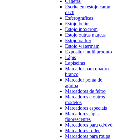
Canetas
Escrita em estojo caran
dach
Esferográficas
Estojo belius
Estojo inoxcrom
Estojo outras marcas
Estojo parker
Estojo watermam
Expositor multi produto
Lápis
Lapiseiras
Marcador para quadro
branco
Marcador ponta de
agulha
Marcadores de feltro
Marcadores e outros
modelos
Marcadores especiais
Marcadores lápis
fluorescentes
Marcadores para cd/dvd
Marcadores roller
Marcadores para roupa