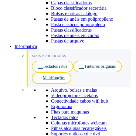
Capas classificadoras
Bloco classificador secretária
Bolsas e bolsas catálogo
Pastas de anéis em polipropileno
Pasta elásticos polipropileno
Pastas classificadoras
Pastas de anéis em cartão
Pastas de arquivo
Informatica
MAIS PROCURADAS
Teclados ratos
Tinteiros originais
Multifunções
Arquivo, bolsas e malas
Videoprojetores acetatos
Conectividade cabos wifi hub
Ergonomia
Fitas para maquinas
Teclados ratos
Colunas microfones webcam
Pilhas alcalinas recarregáveis
Suportes opticos cd e dvd