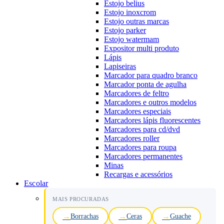
Estojo belius
Estojo inoxcrom
Estojo outras marcas
Estojo parker
Estojo watermam
Expositor multi produto
Lápis
Lapiseiras
Marcador para quadro branco
Marcador ponta de agulha
Marcadores de feltro
Marcadores e outros modelos
Marcadores especiais
Marcadores lápis fluorescentes
Marcadores para cd/dvd
Marcadores roller
Marcadores para roupa
Marcadores permanentes
Minas
Recargas e acessórios
Escolar
MAIS PROCURADAS
Borrachas
Ceras
Guache