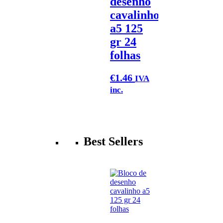
desenho
cavalinho
a5 125
gr 24
folhas
€
1.46
IVA
inc.
Best Sellers