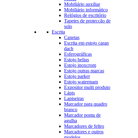
Mobiliário auxiliar
Mobiliário informático
Relógios de escritório
Tapetes de protecção de
solo
Escrita
Canetas
Escrita em estojo caran
dach
Esferográficas
Estojo belius
Estojo inoxcrom
Estojo outras marcas
Estojo parker
Estojo watermam
Expositor multi produto
Lápis
Lapiseiras
Marcador para quadro
branco
Marcador ponta de
agulha
Marcadores de feltro
Marcadores e outros
modelos