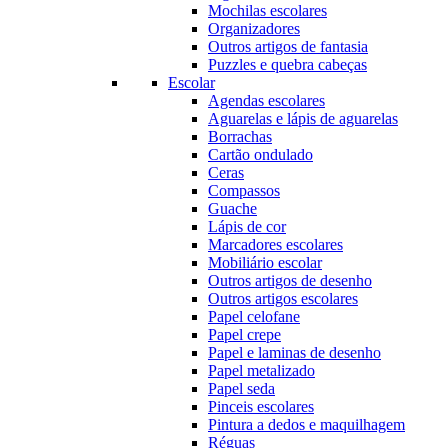
Mochilas escolares
Organizadores
Outros artigos de fantasia
Puzzles e quebra cabeças
Escolar
Agendas escolares
Aguarelas e lápis de aguarelas
Borrachas
Cartão ondulado
Ceras
Compassos
Guache
Lápis de cor
Marcadores escolares
Mobiliário escolar
Outros artigos de desenho
Outros artigos escolares
Papel celofane
Papel crepe
Papel e laminas de desenho
Papel metalizado
Papel seda
Pinceis escolares
Pintura a dedos e maquilhagem
Réguas