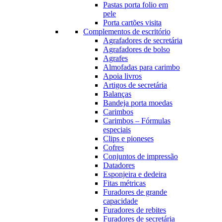
Pastas porta folio em
pele
Porta cartões visita
Complementos de escritório
Agrafadores de secretária
Agrafadores de bolso
Agrafes
Almofadas para carimbo
Apoia livros
Artigos de secretária
Balanças
Bandeja porta moedas
Carimbos
Carimbos – Fórmulas
especiais
Clips e pioneses
Cofres
Conjuntos de impressão
Datadores
Esponjeira e dedeira
Fitas métricas
Furadores de grande
capacidade
Furadores de rebites
Furadores de secretária