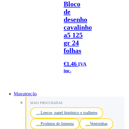
Bloco
de
desenho
cavalinho
a5 125
gr 24
folhas
€
1.46
IVA
inc.
Manutenção
MAIS PROCURADAS
Lenços, papel higiénico e toalhetes
Produtos de limpeza
Ventoinhas