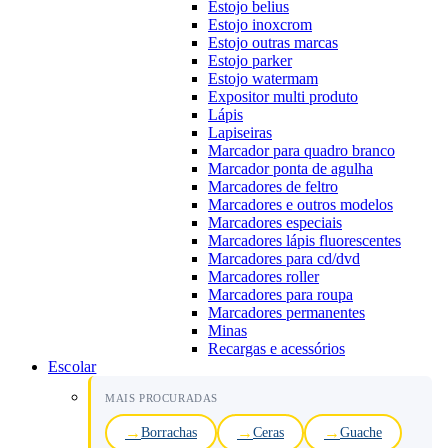
Estojo belius
Estojo inoxcrom
Estojo outras marcas
Estojo parker
Estojo watermam
Expositor multi produto
Lápis
Lapiseiras
Marcador para quadro branco
Marcador ponta de agulha
Marcadores de feltro
Marcadores e outros modelos
Marcadores especiais
Marcadores lápis fluorescentes
Marcadores para cd/dvd
Marcadores roller
Marcadores para roupa
Marcadores permanentes
Minas
Recargas e acessórios
Escolar
MAIS PROCURADAS
Borrachas
Ceras
Guache