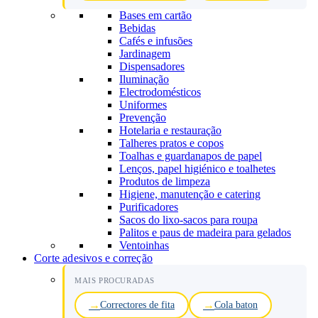
Bases em cartão
Bebidas
Cafés e infusões
Jardinagem
Dispensadores
Iluminação
Electrodomésticos
Uniformes
Prevenção
Hotelaria e restauração
Talheres pratos e copos
Toalhas e guardanapos de papel
Lenços, papel higiénico e toalhetes
Produtos de limpeza
Higiene, manutenção e catering
Purificadores
Sacos do lixo-sacos para roupa
Palitos e paus de madeira para gelados
Ventoinhas
Corte adesivos e correção
MAIS PROCURADAS
Correctores de fita
Cola baton