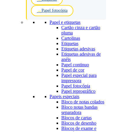
Papel fotocópia
Papel e etiquetas
Cartão cinza e cartão
pluma
Cartolinas
Etiquetas
Etiquetas adesivas
Etiquetas adesivas de
anéis
Papel continuo
Papel de cor
Papel especial para
impressora
Papel fotocópia
Papel reprográfico
Papeis especiais
Bloco de notas colados
Bloco notas bandas
separadora
Blocos de cartas
Blocos de desenho
Blocos de exame e