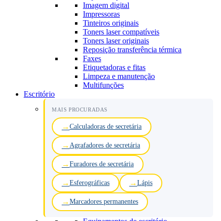
Imagem digital
Impressoras
Tinteiros originais
Toners laser compatíveis
Toners laser originais
Reposição transferência térmica
Faxes
Etiquetadoras e fitas
Limpeza e manutenção
Multifunções
Escritório
MAIS PROCURADAS
Calculadoras de secretária
Agrafadores de secretária
Furadores de secretária
Esferográficas
Lápis
Marcadores permanentes