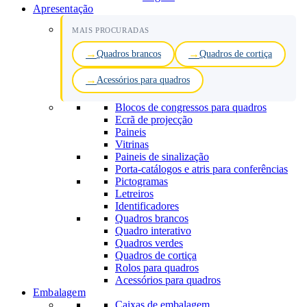
Apresentação
MAIS PROCURADAS
Quadros brancos
Quadros de cortiça
Acessórios para quadros
Blocos de congressos para quadros
Ecrã de projecção
Paineis
Vitrinas
Paineis de sinalização
Porta-catálogos e atris para conferências
Pictogramas
Letreiros
Identificadores
Quadros brancos
Quadro interativo
Quadros verdes
Quadros de cortiça
Rolos para quadros
Acessórios para quadros
Embalagem
Caixas de embalagem