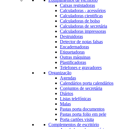
Equipamentos de escritório
Caixas registadoras
Calculadoras - acessórios
Calculadoras cientificas
Calculadoras de bolso
Calculadoras de secretária
Calculadoras impressoras
Destruidoras
Detector de notas falsas
Encadernadoras
Etiquetadoras
Outras máquinas
Plastificadoras
Telefones e gravadores
Organização
Agendas
Calendários porta calendários
Conjuntos de secretária
Diários
Listas telefónicas
Malas
Pastas porta documentos
Pastas porta folio em pele
Porta cartões visita
Complementos de escritório