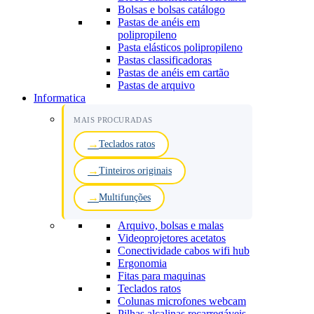
Bolsas e bolsas catálogo
Pastas de anéis em
polipropileno
Pasta elásticos polipropileno
Pastas classificadoras
Pastas de anéis em cartão
Pastas de arquivo
Informatica
MAIS PROCURADAS
Teclados ratos
Tinteiros originais
Multifunções
Arquivo, bolsas e malas
Videoprojetores acetatos
Conectividade cabos wifi hub
Ergonomia
Fitas para maquinas
Teclados ratos
Colunas microfones webcam
Pilhas alcalinas recarregáveis