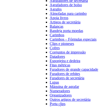
Agrafadores de secretária
Agrafadores de bolso
Agrafes
Almofadas para carimbo
Apoia livros
Artigos de secretária
Balanças
Bandeja porta moedas
Carimbos
Carimbos – Fórmulas especiais
Clips e pioneses
Cofres
Conjuntos de impressão
Datadores
Esponjeira e dedeira
Fitas métricas
Furadores de grande capacidade
Furadores de rebites
Furadores de secretária
Lupas
Máquina de agrafar
Numeradores
Organizadores
Outros artigos de secretária
Porta clips