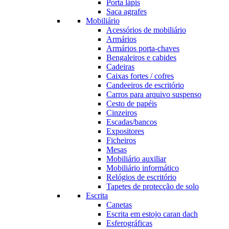
Porta lápis
Saca agrafes
Mobiliário
Acessórios de mobiliário
Armários
Armários porta-chaves
Bengaleiros e cabides
Cadeiras
Caixas fortes / cofres
Candeeiros de escritório
Carros para arquivo suspenso
Cesto de papéis
Cinzeiros
Escadas/bancos
Expositores
Ficheiros
Mesas
Mobiliário auxiliar
Mobiliário informático
Relógios de escritório
Tapetes de protecção de solo
Escrita
Canetas
Escrita em estojo caran dach
Esferográficas