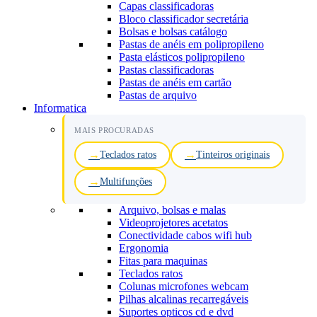
Capas classificadoras
Bloco classificador secretária
Bolsas e bolsas catálogo
Pastas de anéis em polipropileno
Pasta elásticos polipropileno
Pastas classificadoras
Pastas de anéis em cartão
Pastas de arquivo
Informatica
MAIS PROCURADAS
Teclados ratos
Tinteiros originais
Multifunções
Arquivo, bolsas e malas
Videoprojetores acetatos
Conectividade cabos wifi hub
Ergonomia
Fitas para maquinas
Teclados ratos
Colunas microfones webcam
Pilhas alcalinas recarregáveis
Suportes opticos cd e dvd