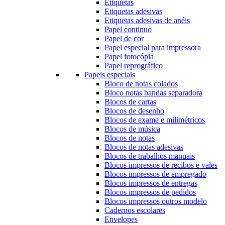
Etiquetas
Etiquetas adesivas
Etiquetas adesivas de anéis
Papel continuo
Papel de cor
Papel especial para impressora
Papel fotocópia
Papel reprográfico
Papeis especiais
Bloco de notas colados
Bloco notas bandas separadora
Blocos de cartas
Blocos de desenho
Blocos de exame e milimétricos
Blocos de música
Blocos de notas
Blocos de notas adesivas
Blocos de trabalhos manuais
Blocos impressos de recibos e vales
Blocos impressos de empregado
Blocos impressos de entregas
Blocos impressos de pedidos
Blocos impressos outros modelo
Cadernos escolares
Envelopes