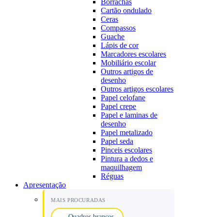
Borrachas
Cartão ondulado
Ceras
Compassos
Guache
Lápis de cor
Marcadores escolares
Mobiliário escolar
Outros artigos de
desenho
Outros artigos escolares
Papel celofane
Papel crepe
Papel e laminas de
desenho
Papel metalizado
Papel seda
Pinceis escolares
Pintura a dedos e
maquilhagem
Réguas
Apresentação
MAIS PROCURADAS
Quadros brancos