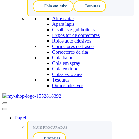
Cola em tubo
Tesouras
Abre cartas
Apara lápis
Cisalhas e guilhotinas
Expositor de correctores
Rolos auto adesivos
Correctores de frasco
Correctores de fita
Cola baton
Cola em spray
Cola em tubo
Colas escolares
Tesouras
Outros adesivos
Menu
de
navegação
Papel
MAIS PROCURADAS
Etiquetas