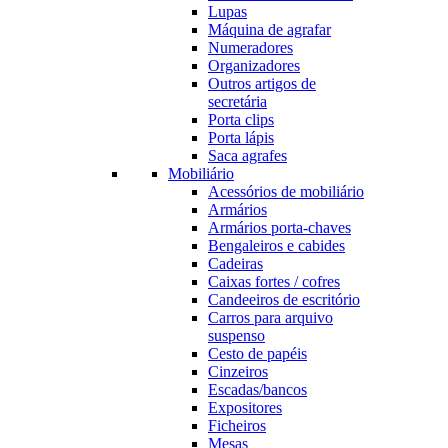
Lupas
Máquina de agrafar
Numeradores
Organizadores
Outros artigos de
secretária
Porta clips
Porta lápis
Saca agrafes
Mobiliário
Acessórios de mobiliário
Armários
Armários porta-chaves
Bengaleiros e cabides
Cadeiras
Caixas fortes / cofres
Candeeiros de escritório
Carros para arquivo
suspenso
Cesto de papéis
Cinzeiros
Escadas/bancos
Expositores
Ficheiros
Mesas