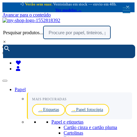
💨
Verão sem suar.
Ventoinhas em stock — envio em 48h.
×
Ver modelos →
Avançar para o conteúdo
Pesquisar produtos...
×
encomendar por telefone :
216 003 523
(chamada rede fixa nacional)
Papel
MAIS PROCURADAS
Etiquetas
Papel fotocópia
Papel e etiquetas
Cartão cinza e cartão pluma
Cartolinas