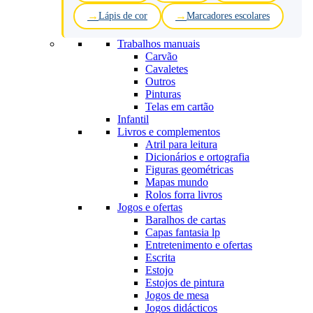
Lápis de cor
Marcadores escolares
Trabalhos manuais
Carvão
Cavaletes
Outros
Pinturas
Telas em cartão
Infantil
Livros e complementos
Atril para leitura
Dicionários e ortografia
Figuras geométricas
Mapas mundo
Rolos forra livros
Jogos e ofertas
Baralhos de cartas
Capas fantasia lp
Entretenimento e ofertas
Escrita
Estojo
Estojos de pintura
Jogos de mesa
Jogos didácticos