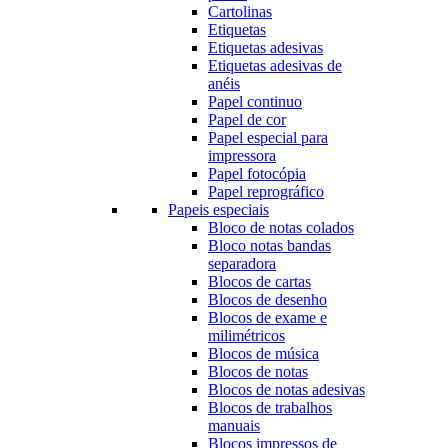
Cartolinas
Etiquetas
Etiquetas adesivas
Etiquetas adesivas de
anéis
Papel continuo
Papel de cor
Papel especial para
impressora
Papel fotocópia
Papel reprográfico
Papeis especiais
Bloco de notas colados
Bloco notas bandas
separadora
Blocos de cartas
Blocos de desenho
Blocos de exame e
milimétricos
Blocos de música
Blocos de notas
Blocos de notas adesivas
Blocos de trabalhos
manuais
Blocos impressos de