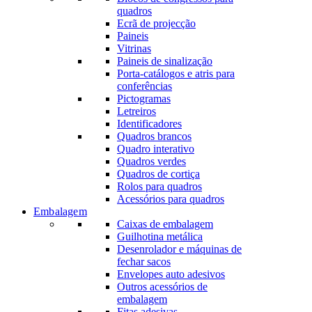
quadros
Ecrã de projecção
Paineis
Vitrinas
Paineis de sinalização
Porta-catálogos e atris para
conferências
Pictogramas
Letreiros
Identificadores
Quadros brancos
Quadro interativo
Quadros verdes
Quadros de cortiça
Rolos para quadros
Acessórios para quadros
Embalagem
Caixas de embalagem
Guilhotina metálica
Desenrolador e máquinas de
fechar sacos
Envelopes auto adesivos
Outros acessórios de
embalagem
Fitas adesivas