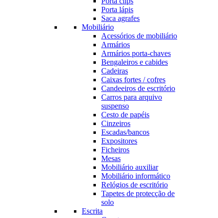
Porta clips
Porta lápis
Saca agrafes
Mobiliário
Acessórios de mobiliário
Armários
Armários porta-chaves
Bengaleiros e cabides
Cadeiras
Caixas fortes / cofres
Candeeiros de escritório
Carros para arquivo
suspenso
Cesto de papéis
Cinzeiros
Escadas/bancos
Expositores
Ficheiros
Mesas
Mobiliário auxiliar
Mobiliário informático
Relógios de escritório
Tapetes de protecção de
solo
Escrita