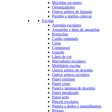
Mochilas escolares
Organizadores
Outros artigos de fantasia
Puzzles e quebra cabeças
Escolar
Agendas escolares
Aguarelas e lápis de aguarelas
Borrachas
Cartão ondulado
Ceras
Compassos
Guache
Lápis de cor
Marcadores escolares
Mobiliário escolar
Outros artigos de desenho
Outros artigos escolares
Papel celofane
Papel crepe
Papel e laminas de desenho
Papel metalizado
Papel seda
Pinceis escolares
Pintura a dedos e maquilhagem
Réguas