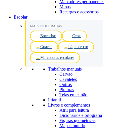
Marcadores permanentes
Minas
Recargas e acessórios
Escolar
MAIS PROCURADAS
Borrachas
Ceras
Guache
Lápis de cor
Marcadores escolares
Trabalhos manuais
Carvão
Cavaletes
Outros
Pinturas
Telas em cartão
Infantil
Livros e complementos
Atril para leitura
Dicionários e ortografia
Figuras geométricas
Mapas mundo