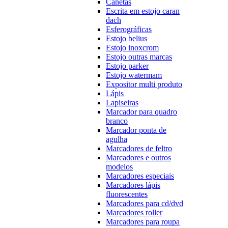
Canetas
Escrita em estojo caran
dach
Esferográficas
Estojo belius
Estojo inoxcrom
Estojo outras marcas
Estojo parker
Estojo watermam
Expositor multi produto
Lápis
Lapiseiras
Marcador para quadro
branco
Marcador ponta de
agulha
Marcadores de feltro
Marcadores e outros
modelos
Marcadores especiais
Marcadores lápis
fluorescentes
Marcadores para cd/dvd
Marcadores roller
Marcadores para roupa