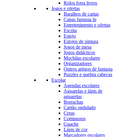
Rolos forra livros
Jogos e ofertas
Baralhos de cartas
Capas fantasia lp
Entretenimento e ofertas
Escrita
Estojo
Estojos de pintura
Jogos de mesa
Jogos didácticos
Mochilas escolares
Organizadores
Outros artigos de fantasia
Puzzles e quebra cabeças
Escolar
Agendas escolares
Aguarelas e lápis de
aguarelas
Borrachas
Cartão ondulado
Ceras
Compassos
Guache
Lápis de cor
Marcadores escolares