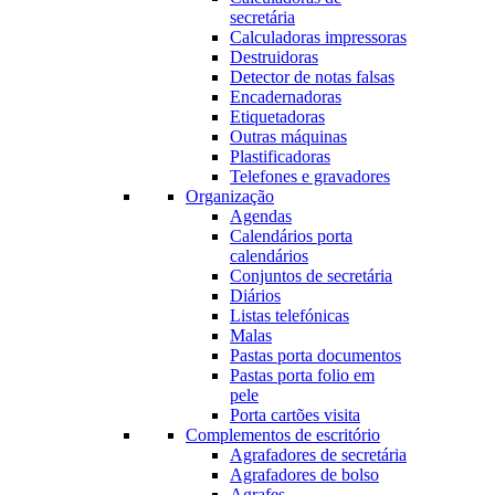
secretária
Calculadoras impressoras
Destruidoras
Detector de notas falsas
Encadernadoras
Etiquetadoras
Outras máquinas
Plastificadoras
Telefones e gravadores
Organização
Agendas
Calendários porta
calendários
Conjuntos de secretária
Diários
Listas telefónicas
Malas
Pastas porta documentos
Pastas porta folio em
pele
Porta cartões visita
Complementos de escritório
Agrafadores de secretária
Agrafadores de bolso
Agrafes