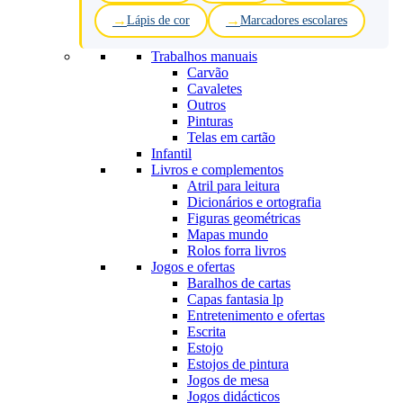
Lápis de cor
Marcadores escolares
Trabalhos manuais
Carvão
Cavaletes
Outros
Pinturas
Telas em cartão
Infantil
Livros e complementos
Atril para leitura
Dicionários e ortografia
Figuras geométricas
Mapas mundo
Rolos forra livros
Jogos e ofertas
Baralhos de cartas
Capas fantasia lp
Entretenimento e ofertas
Escrita
Estojo
Estojos de pintura
Jogos de mesa
Jogos didácticos