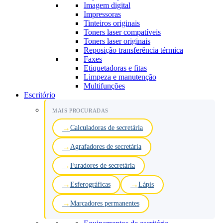
Imagem digital
Impressoras
Tinteiros originais
Toners laser compatíveis
Toners laser originais
Reposição transferência térmica
Faxes
Etiquetadoras e fitas
Limpeza e manutenção
Multifunções
Escritório
MAIS PROCURADAS
Calculadoras de secretária
Agrafadores de secretária
Furadores de secretária
Esferográficas
Lápis
Marcadores permanentes