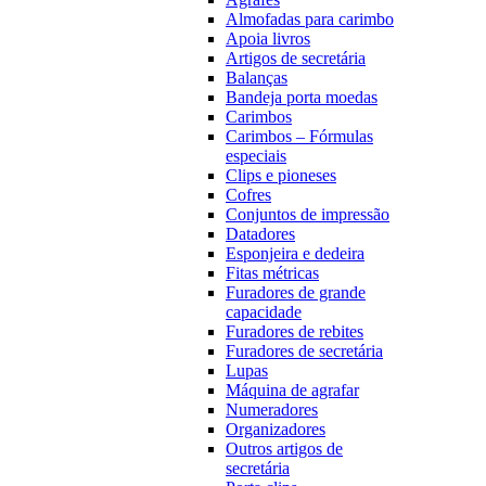
Almofadas para carimbo
Apoia livros
Artigos de secretária
Balanças
Bandeja porta moedas
Carimbos
Carimbos – Fórmulas
especiais
Clips e pioneses
Cofres
Conjuntos de impressão
Datadores
Esponjeira e dedeira
Fitas métricas
Furadores de grande
capacidade
Furadores de rebites
Furadores de secretária
Lupas
Máquina de agrafar
Numeradores
Organizadores
Outros artigos de
secretária