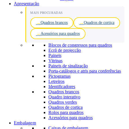
Apresentação
MAIS PROCURADAS
Quadros brancos
Quadros de cortiça
Acessórios para quadros
Blocos de congressos para quadros
Ecrã de projecção
Paineis
Vitrinas
Paineis de sinalização
Porta-catálogos e atris para conferências
Pictogramas
Letreiros
Identificadores
Quadros brancos
Quadro interativo
Quadros verdes
Quadros de cortiça
Rolos para quadros
Acessórios para quadros
Embalagem
Caixas de embalagem