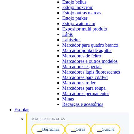
Estojo belius
Estojo inoxcrom
Estojo outras marcas
Estojo parker
Estojo watermam
Expositor multi produto
Lápis
Lapiseiras
Marcador para quadro branco
Marcador ponta de agulha
Marcadores de feltro
Marcadores e outros modelos
Marcadores especiais
Marcadores lápis fluorescentes
Marcadores para cd/dvd
Marcadores roller
Marcadores para roupa
Marcadores permanentes
Minas
Recargas e acessórios
Escolar
MAIS PROCURADAS
Borrachas
Ceras
Guache