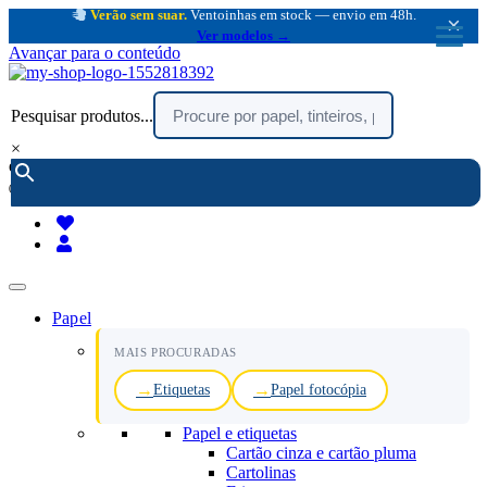
Verão sem suar.
Ventoinhas em stock — envio em 48h.
×
Ver modelos →
Avançar para o conteúdo
Pesquisar produtos...
×
encomendar por telefone :
216 003 523
(chamada rede fixa nacional)
Papel
MAIS PROCURADAS
Etiquetas
Papel fotocópia
Papel e etiquetas
Cartão cinza e cartão pluma
Cartolinas