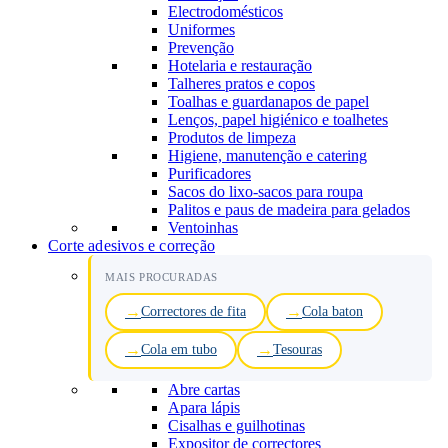
Electrodomésticos
Uniformes
Prevenção
Hotelaria e restauração
Talheres pratos e copos
Toalhas e guardanapos de papel
Lenços, papel higiénico e toalhetes
Produtos de limpeza
Higiene, manutenção e catering
Purificadores
Sacos do lixo-sacos para roupa
Palitos e paus de madeira para gelados
Ventoinhas
Corte adesivos e correção
MAIS PROCURADAS
Correctores de fita
Cola baton
Cola em tubo
Tesouras
Abre cartas
Apara lápis
Cisalhas e guilhotinas
Expositor de correctores