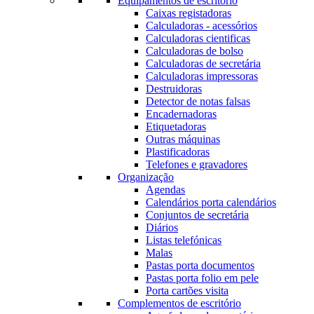
Equipamentos de escritório
Caixas registadoras
Calculadoras - acessórios
Calculadoras cientificas
Calculadoras de bolso
Calculadoras de secretária
Calculadoras impressoras
Destruidoras
Detector de notas falsas
Encadernadoras
Etiquetadoras
Outras máquinas
Plastificadoras
Telefones e gravadores
Organização
Agendas
Calendários porta calendários
Conjuntos de secretária
Diários
Listas telefónicas
Malas
Pastas porta documentos
Pastas porta folio em pele
Porta cartões visita
Complementos de escritório