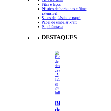
Fitas e laços
Plástico de borbulhas e filme
extensível
Sacos de plástico e papel
Papel de embalar kraft
Papel fantasia
DESTAQUES
Bloco
de