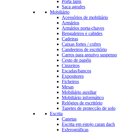
Porta lápis
Saca agrafes
Mobiliário
Acessórios de mobiliário
Armários
Armários porta-chaves
Bengaleiros e cabides
Cadeiras
Caixas fortes / cofres
Candeeiros de escritório
Carros para arquivo suspenso
Cesto de papéis
Cinzeiros
Escadas/bancos
Expositores
Ficheiros
Mesas
Mobiliário auxiliar
Mobiliário informático
Relógios de escritório
Tapetes de protecção de solo
Escrita
Canetas
Escrita em estojo caran dach
Esferográficas