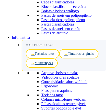
Capas classificadoras
Bloco classificador secretária
Bolsas e bolsas catálogo
Pastas de anéis em polipropileno
Pasta elásticos polipropileno
Pastas classificadoras
Pastas de anéis em cartão
Pastas de arquivo
Informatica
MAIS PROCURADAS
Teclados ratos
Tinteiros originais
Multifunções
Arquivo, bolsas e malas
Videoprojetores acetatos
Conectividade cabos wifi hub
Ergonomia
Fitas para maquinas
Teclados ratos
Colunas microfones webcam
Pilhas alcalinas recarregáveis
Suportes opticos cd e dvd