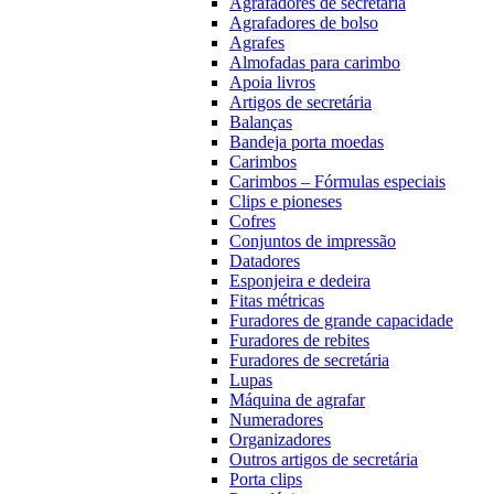
Agrafadores de secretária
Agrafadores de bolso
Agrafes
Almofadas para carimbo
Apoia livros
Artigos de secretária
Balanças
Bandeja porta moedas
Carimbos
Carimbos – Fórmulas especiais
Clips e pioneses
Cofres
Conjuntos de impressão
Datadores
Esponjeira e dedeira
Fitas métricas
Furadores de grande capacidade
Furadores de rebites
Furadores de secretária
Lupas
Máquina de agrafar
Numeradores
Organizadores
Outros artigos de secretária
Porta clips