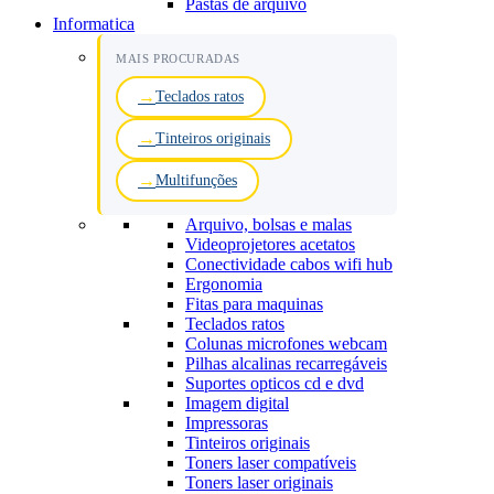
Pastas de arquivo
Informatica
MAIS PROCURADAS
Teclados ratos
Tinteiros originais
Multifunções
Arquivo, bolsas e malas
Videoprojetores acetatos
Conectividade cabos wifi hub
Ergonomia
Fitas para maquinas
Teclados ratos
Colunas microfones webcam
Pilhas alcalinas recarregáveis
Suportes opticos cd e dvd
Imagem digital
Impressoras
Tinteiros originais
Toners laser compatíveis
Toners laser originais