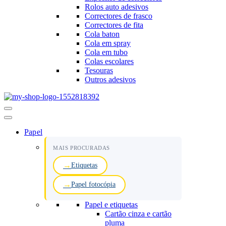
Rolos auto adesivos
Correctores de frasco
Correctores de fita
Cola baton
Cola em spray
Cola em tubo
Colas escolares
Tesouras
Outros adesivos
Menu
de
navegação
Papel
MAIS PROCURADAS
Etiquetas
Papel fotocópia
Papel e etiquetas
Cartão cinza e cartão
pluma